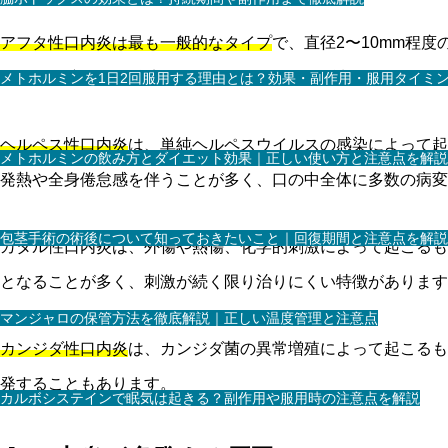
アフタ性口内炎は最も一般的なタイプ
で、直径2〜10mm程
ら10日程度で自然治癒
しますが、ストレスや栄養不足などの
メトホルミンを1日2回服用する理由とは？効果・副作用・服用タイミ
ヘルペス性口内炎
は、単純ヘルペスウイルスの感染によって起
メトホルミンの飲み方とダイエット効果｜正しい使い方と注意点を解説
発熱や全身倦怠感を伴うことが多く、口の中全体に多数の病変
包茎手術の術後について知っておきたいこと｜回復期間と注意点を解説
カタル性口内炎は、外傷や熱傷、化学的刺激によって起こるも
となることが多く、刺激が続く限り治りにくい特徴があります
マンジャロの保管方法を徹底解説｜正しい温度管理と注意点
カンジダ性口内炎
は、カンジダ菌の異常増殖によって起こるも
発することもあります。
カルボシステインで眠気は起きる？副作用や服用時の注意点を解説