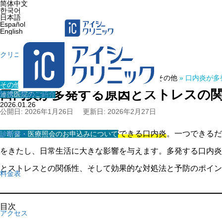
简体中文
한국어
日本語
Español
English
クリニック紹介
ホーム
»
医療コラム
»
その他
»
口内炎が多
その他
口内炎が多発する原因とストレスの
連携医院のご紹介
院長・医師の紹介
2026.01.26
公開日: 2026年1月26日
更新日: 2026年2月27日
口の中に
痛みを伴う小さな潰瘍ができる口内炎
。一つできるだ
診断書・医療照会のお申込みについて
診療内容
をきたし、日常生活に大きな影響を与えます。多発する口内炎
とストレスとの関係性、そして効果的な対処法と予防のポイン
料金表
目次
アクセス