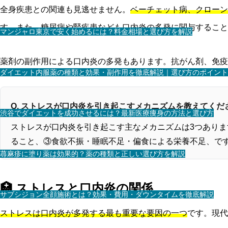
全身疾患との関連も見逃せません。
ベーチェット病、クローン
す。また、糖尿病や腎疾患なども口内炎の多発に関与すること
マンジャロ東京で安く始めるには？料金相場と選び方を解説
薬剤の副作用による口内炎の多発もあります。抗がん剤、免疫
ダイエット内服薬の種類と効果・副作用を徹底解説｜選び方のポイント
Q. ストレスが口内炎を引き起こすメカニズムを教えてくだ
渋谷でダイエットを成功させるには？最新医療痩身の方法と選び方
ストレスが口内炎を引き起こす主なメカニズムは3つあり
ること、③食欲不振・睡眠不足・偏食による栄養不足、で
蕁麻疹に塗り薬は効果的？薬の種類と正しい選び方を解説
🏥 ストレスと口内炎の関係
サブシジョン全顔施術とは？効果・費用・ダウンタイムを徹底解説
ストレスは口内炎が多発する最も重要な要因の一つ
です。現代