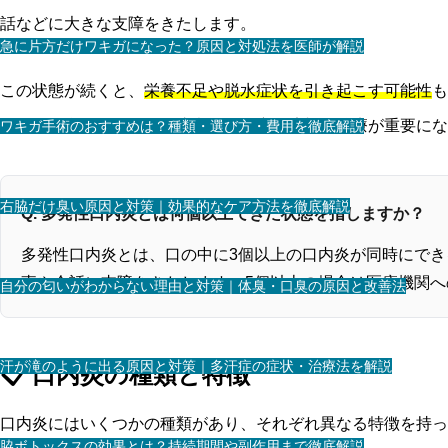
話などに大きな支障をきたします。
急に片方だけワキガになった？原因と対処法を医師が解説
この状態が続くと、
栄養不足や脱水症状を引き起こす可能性
も
ている場合があるため、注意深い観察と適切な治療が重要にな
ワキガ手術のおすすめは？種類・選び方・費用を徹底解説
右脇だけ臭い原因と対策｜効果的なケア方法を徹底解説
Q. 多発性口内炎とは何個以上できた状態を指しますか？
多発性口内炎とは、口の中に3個以上の口内炎が同時にでき
事や会話に支障をきたします。5個以上の場合は医療機関
自分の匂いがわからない理由と対策｜体臭・口臭の原因と改善法
汗が滝のように出る原因と対策｜多汗症の症状・治療法を解説
📋 口内炎の種類と特徴
口内炎にはいくつかの種類があり、それぞれ異なる特徴を持っ
脇ボトックスの効果とは？持続期間や副作用まで徹底解説