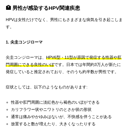
🏥 男性が感染するHPV関連疾患
HPVは女性だけでなく、男性にもさまざまな病気を引き起こしま
す。
1. 尖圭コンジローマ
尖圭コンジローマは、
HPV6型・11型が原因で発症する性器や肛
門周囲にできる良性のいぼ
です。日本では年間約3万人が新たに
発症していると推定されており、そのうち約半数が男性です。
症状としては、以下のようなものがあります:
性器や肛門周囲に淡紅色から褐色のいぼができる
カリフラワー状やニワトリのとさか状の形状
通常は痛みやかゆみはないが、不快感を伴うことがある
放置すると数が増えたり、大きくなったりする