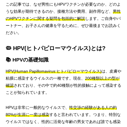
この記事では、なぜ男性にもHPVワクチンが必要なのか、どのよ
うな効果が期待できるのか、接種方法や費用、副作用など、
男性
のHPVワクチンに関する疑問を包括的に解説
します。ご自身やパ
ートナー、お子さんの健康を守るために、ぜひ最後までお読みく
ださい。
🦠 HPV(ヒトパピローマウイルス)とは?
📚 HPVの基礎知識
HPV(Human Papillomavirus:ヒトパピローマウイルス)
は、皮膚や
粘膜に感染するウイルスの一種です。現在、
200種類以上の型が
確認
されており、その中で約40種類が性的接触によって感染する
ことが知られています。
HPVは非常に一般的なウイルスで、
性交渉の経験がある人の約
80%が生涯に一度は感染
すると言われています。つまり、特別な
ウイルスではなく、性的に活発な年齢の男女であれば誰でも感染