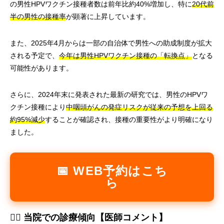
の男性HPVワクチン接種者数は前年比約40%増加し、特に
20代前
半の男性の接種率
が顕著に上昇しています。
また、2025年4月からは一部の自治体で男性への助成制度が拡大
される予定で、
今年は男性HPVワクチン接種の「転換点」
となる
可能性があります。
さらに、2024年末に発表された最新の研究では、男性のHPVワ
クチン接種により
中咽頭がんの発症リスクが従来の予想を上回る
約95%減少
することが確認され、接種の重要性がより明確になり
ました。
📅 WEB予約はこち
ら
👨‍⚕️ 当院での診療傾向【医師コメント】