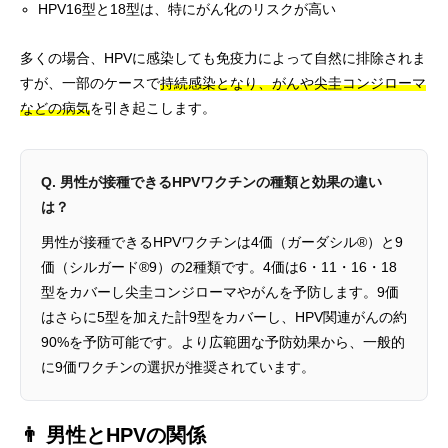
HPV16型と18型は、特にがん化のリスクが高い
多くの場合、HPVに感染しても免疫力によって自然に排除されま
すが、一部のケースで
持続感染となり、がんや尖圭コンジローマ
などの病気
を引き起こします。
Q. 男性が接種できるHPVワクチンの種類と効果の違い
は？
男性が接種できるHPVワクチンは4価（ガーダシル®）と9
価（シルガード®9）の2種類です。4価は6・11・16・18
型をカバーし尖圭コンジローマやがんを予防します。9価
はさらに5型を加えた計9型をカバーし、HPV関連がんの約
90%を予防可能です。より広範囲な予防効果から、一般的
に9価ワクチンの選択が推奨されています。
👨 男性とHPVの関係