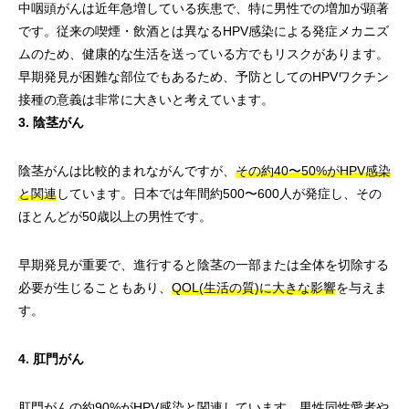
中咽頭がんは近年急増している疾患で、特に男性での増加が顕著
です。従来の喫煙・飲酒とは異なるHPV感染による発症メカニズ
ムのため、健康的な生活を送っている方でもリスクがあります。
早期発見が困難な部位でもあるため、予防としてのHPVワクチン
接種の意義は非常に大きいと考えています。
3. 陰茎がん
陰茎がんは比較的まれながんですが、
その約40〜50%がHPV感染
と関連
しています。日本では年間約500〜600人が発症し、その
ほとんどが50歳以上の男性です。
早期発見が重要で、進行すると陰茎の一部または全体を切除する
必要が生じることもあり、
QOL(生活の質)に大きな影響
を与えま
す。
4. 肛門がん
肛門がんの約90%がHPV感染と関連
しています。男性同性愛者や