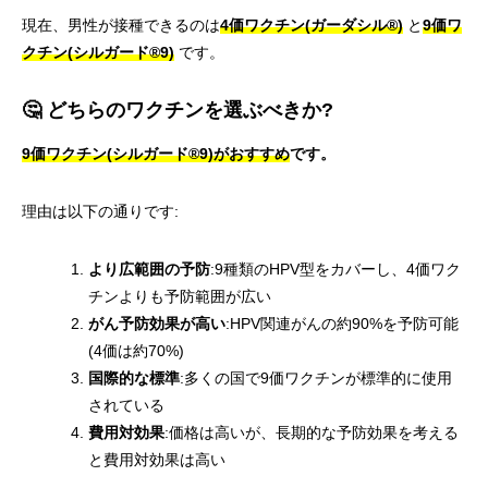
現在、男性が接種できるのは
4価ワクチン(ガーダシル®)
と
9価ワ
クチン(シルガード®9)
です。
🤔 どちらのワクチンを選ぶべきか?
9価ワクチン(シルガード®9)がおすすめ
です。
理由は以下の通りです:
より広範囲の予防
:9種類のHPV型をカバーし、4価ワク
チンよりも予防範囲が広い
がん予防効果が高い
:HPV関連がんの約90%を予防可能
(4価は約70%)
国際的な標準
:多くの国で9価ワクチンが標準的に使用
されている
費用対効果
:価格は高いが、長期的な予防効果を考える
と費用対効果は高い