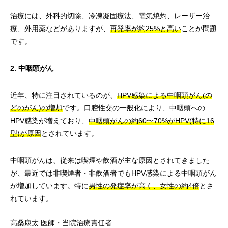
治療には、外科的切除、冷凍凝固療法、電気焼灼、レーザー治
療、外用薬などがありますが、
再発率が約25%と高い
ことが問題
です。
2. 中咽頭がん
近年、特に注目されているのが、
HPV感染による中咽頭がん(の
どのがん)の増加
です。口腔性交の一般化により、中咽頭への
HPV感染が増えており、
中咽頭がんの約60〜70%がHPV(特に16
型)が原因
とされています。
中咽頭がんは、従来は喫煙や飲酒が主な原因とされてきました
が、最近では非喫煙者・非飲酒者でもHPV感染による中咽頭がん
が増加しています。特に
男性の発症率が高く、女性の約4倍
とさ
れています。
高桑康太
医師・当院治療責任者