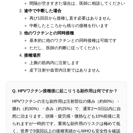
間隔が空きすぎた場合は、医師に相談してください
途中で中断した場合
再び1回目から接種し直す必要はありません
中断したところから残りの接種を行います
他のワクチンとの同時接種
基本的に他のワクチンとの同時接種は可能です
ただし、医師の判断に従ってください
接種場所
上腕の筋肉内に注射します
皮下注射や血管内注射ではありません
Q. HPVワクチン接種後に起こりうる副作用は何ですか？
HPVワクチンの主な副作用は注射部位の痛み（約80%）・
腫れ（約30%）・赤み（約25%）で、通常2〜3日以内に自
然に治まります。頭痛・疲労感・微熱なども10%前後に見
られますが一時的です。重篤な副作用のリスクは極めて低
く、世界で3億回以上の接種実績からWHOも安全性を確認