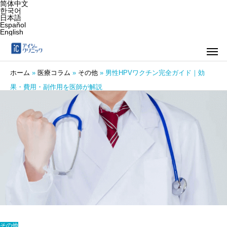
简体中文
한국어
日本語
Español
English
ホーム
»
医療コラム
»
その他
»
男性HPVワクチン完全ガイド｜効
果・費用・副作用を医師が解説
その他