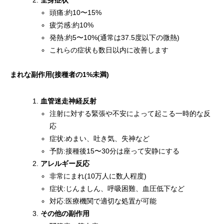
全身症状
頭痛:約10〜15%
疲労感:約10%
発熱:約5〜10%(通常は37.5度以下の微熱)
これらの症状も数日以内に改善します
まれな副作用(接種者の1%未満)
血管迷走神経反射
注射に対する緊張や不安によって起こる一時的な反
応
症状:めまい、吐き気、失神など
予防:接種後15〜30分は座って安静にする
アレルギー反応
非常にまれ(10万人に数人程度)
症状:じんましん、呼吸困難、血圧低下など
対応:医療機関で適切な処置が可能
その他の副作用