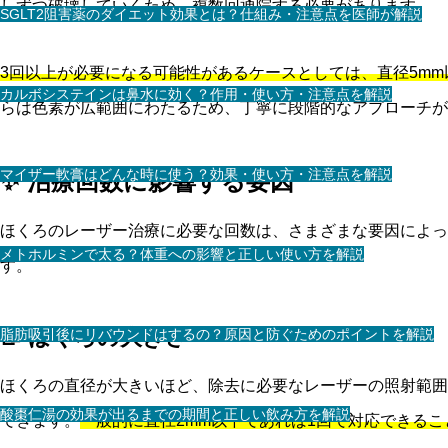
しずつ破壊していくため、複数回通院する必要があります。
SGLT2阻害薬のダイエット効果とは？仕組み・注意点を医師が解説
3回以上が必要になる可能性があるケースとしては、直径5m
カルボシステインは鼻水に効く？作用・使い方・注意点を解説
らは色素が広範囲にわたるため、丁寧に段階的なアプローチが
マイザー軟膏はどんな時に使う？効果・使い方・注意点を解説
✨ 治療回数に影響する要因
ほくろのレーザー治療に必要な回数は、さまざまな要因によっ
メトホルミンで太る？体重への影響と正しい使い方を解説
す。
📝 ほくろの大きさ
脂肪吸引後にリバウンドはするの？原因と防ぐためのポイントを解説
ほくろの直径が大きいほど、除去に必要なレーザーの照射範囲
酸棗仁湯の効果が出るまでの期間と正しい飲み方を解説
できます。
一般的に直径2mm以下であれば1回で対応できる