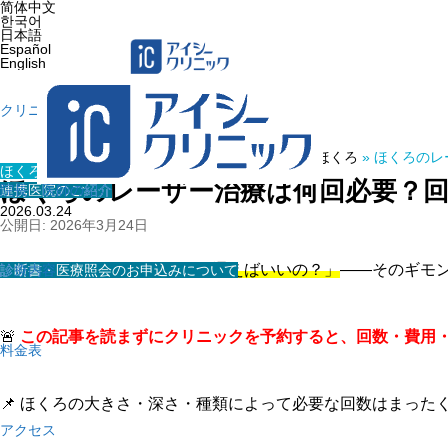
简体中文
한국어
日本語
Español
English
クリニック紹介
ホーム
»
医療コラム
»
ほくろ
»
ほくろのレ
ほくろ
ほくろのレーザー治療は何回必要？回
連携医院のご紹介
院長・医師の紹介
2026.03.24
公開日: 2026年3月24日
💉
「ほくろのレーザー、何回通えばいいの？」
――そのギモ
診断書・医療照会のお申込みについて
診療内容
🚨
この記事を読まずにクリニックを予約すると、回数・費用
料金表
📌 ほくろの大きさ・深さ・種類によって必要な回数はまった
アクセス