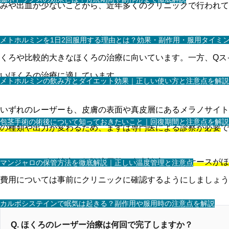
みや出血が少ないことから、近年多くのクリニックで行われて
ほくろの治療に用いられる主なレーザーとして、
炭酸ガス（C
メトホルミンを1日2回服用する理由とは？効果・副作用・服用タイミ
くろや比較的大きなほくろの治療に向いています。一方、Qス
いほくろの治療に適しています。
メトホルミンの飲み方とダイエット効果｜正しい使い方と注意点を解説
いずれのレーザーも、皮膚の表面や真皮層にあるメラノサイト
包茎手術の術後について知っておきたいこと｜回復期間と注意点を解説
の種類や出力が変わるため、まずは専門医による診察が必要
で
また、
レーザー治療は保険適用外の自由診療となるケースがほ
マンジャロの保管方法を徹底解説｜正しい温度管理と注意点
費用については事前にクリニックに確認するようにしましょう
カルボシステインで眠気は起きる？副作用や服用時の注意点を解説
Q. ほくろのレーザー治療は何回で完了しますか？