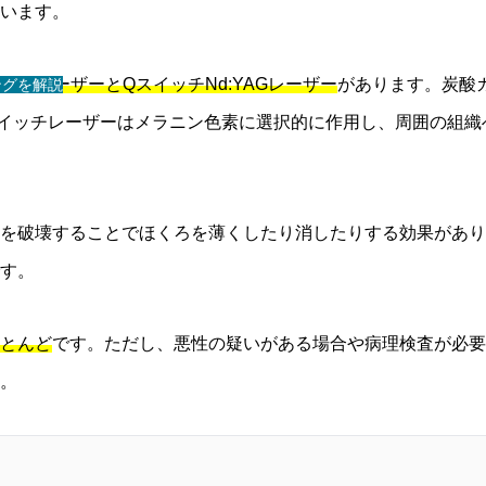
います。
O2）レーザーとQスイッチNd:YAGレーザー
があります。炭酸
ングを解説
イッチレーザーはメラニン色素に選択的に作用し、周囲の組織
を破壊することでほくろを薄くしたり消したりする効果があり
す。
とんど
です。ただし、悪性の疑いがある場合や病理検査が必要
。