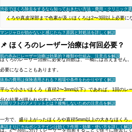
渋谷でほくろ除去をするなら知っておきたい方法・費用・クリニック選
ほくろのレーザー治療に必要な回数は、大きさと色素の深
くろや真皮深部まで色素が及ぶほくろは2〜3回以上必要
に
マンジャロが効かないと感じたら？原因と対処法を詳しく解説
📌 ほくろのレーザー治療は何回必要？
肌の赤みにレーザー治療は効果的？種類や仕組み、注意点を解説
ほくろのレーザー治療に必要な回数は、一概には言えません。
必要になることもあります。
抜糸の費用は保険適用される？相場や条件をわかりやすく解説
平らで小さいほくろ（直径2〜3mm以下）であれば、1回のレ
分な結果が得られやすいのです。
切開リフトのデメリットとは？後悔しないための注意点を解説
一方で、
盛り上がったほくろや直径5mm以上の大きなほくろ
鼻詰まりにカルボシステインは効く？作用・効果・使い方を詳しく解説
は、2〜3回に分けてレーザーを照射することで徐々に除去し