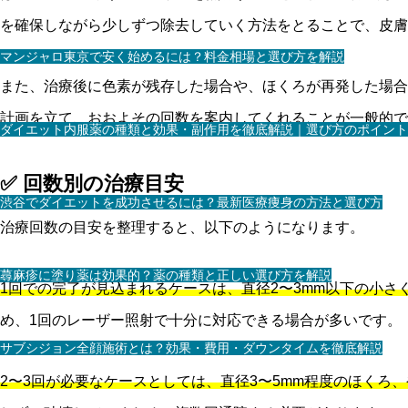
を確保しながら少しずつ除去していく方法をとることで、皮膚
マンジャロ東京で安く始めるには？料金相場と選び方を解説
また、治療後に色素が残存した場合や、ほくろが再発した場合
計画を立て、おおよその回数を案内してくれることが一般的で
ダイエット内服薬の種類と効果・副作用を徹底解説｜選び方のポイント
✅ 回数別の治療目安
渋谷でダイエットを成功させるには？最新医療痩身の方法と選び方
治療回数の目安を整理すると、以下のようになります。
蕁麻疹に塗り薬は効果的？薬の種類と正しい選び方を解説
1回での完了が見込まれるケースは、直径2〜3mm以下の小
め、1回のレーザー照射で十分に対応できる場合が多いです。
サブシジョン全顔施術とは？効果・費用・ダウンタイムを徹底解説
2〜3回が必要なケースとしては、直径3〜5mm程度のほく