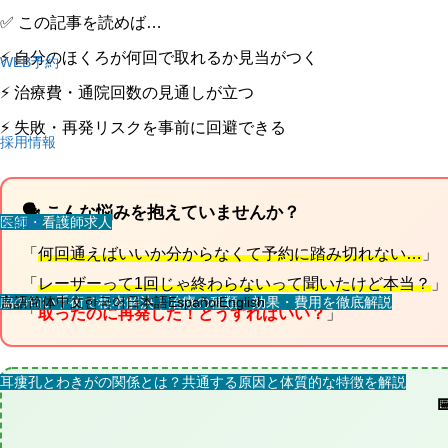
✅ この記事を読めば…
⚡ 自分のほくろが何回で取れるか見当がつく
WEB予約
⚡ 治療費・通院回数の見通しが立つ
⚡ 失敗・再発リスクを事前に回避できる
採用情報
🗣️ こんな悩みを抱えていませんか？
医師・看護師求人
その他
「
何回通えばいいか分からなくて予約に踏み切れない…
」
「
レーザーって1回じゃ終わらないって聞いたけど本当？
」
スタッフ求人
脇の匂い手術で根本解決｜治療の種類・効果・費用を徹底解説
言語
简体中文
한국어
日本語
Español
English
「
取ったのに再発した！どうすればいい？
」
耳瘻孔とわきがの関係とは？共通する原因と体質的な特徴を解説