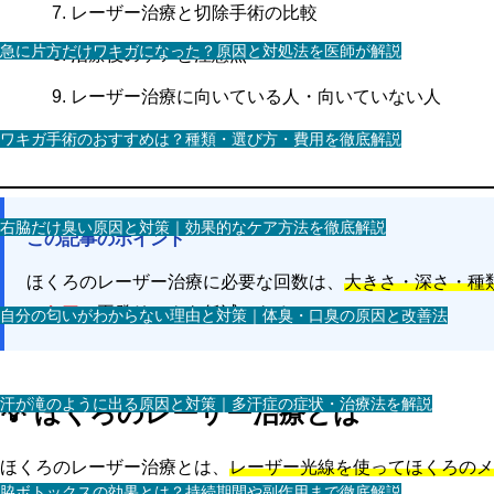
レーザー治療と切除手術の比較
急に片方だけワキガになった？原因と対処法を医師が解説
治療後のケアと注意点
レーザー治療に向いている人・向いていない人
まとめ
ワキガ手術のおすすめは？種類・選び方・費用を徹底解説
右脇だけ臭い原因と対策｜効果的なケア方法を徹底解説
この記事のポイント
ほくろのレーザー治療に必要な回数は、
大きさ・深さ・種
ーケア
で再発リスクを低減できる。
自分の匂いがわからない理由と対策｜体臭・口臭の原因と改善法
汗が滝のように出る原因と対策｜多汗症の症状・治療法を解説
💡 ほくろのレーザー治療とは
ほくろのレーザー治療とは、
レーザー光線を使ってほくろの
脇ボトックスの効果とは？持続期間や副作用まで徹底解説