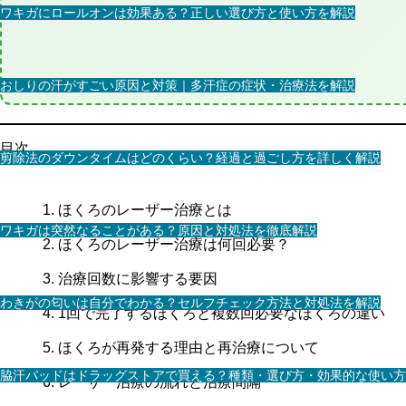
ワキガにロールオンは効果ある？正しい選び方と使い方を解説
おしりの汗がすごい原因と対策｜多汗症の症状・治療法を解説
目次
剪除法のダウンタイムはどのくらい？経過と過ごし方を詳しく解説
ほくろのレーザー治療とは
ワキガは突然なることがある？原因と対処法を徹底解説
ほくろのレーザー治療は何回必要？
治療回数に影響する要因
わきがの匂いは自分でわかる？セルフチェック方法と対処法を解説
1回で完了するほくろと複数回必要なほくろの違い
ほくろが再発する理由と再治療について
脇汗パッドはドラッグストアで買える？種類・選び方・効果的な使い方
レーザー治療の流れと治療間隔