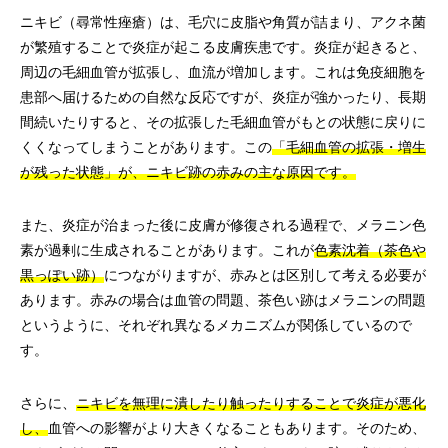
ニキビ（尋常性痤瘡）は、毛穴に皮脂や角質が詰まり、アクネ菌
が繁殖することで炎症が起こる皮膚疾患です。炎症が起きると、
周辺の毛細血管が拡張し、血流が増加します。これは免疫細胞を
患部へ届けるための自然な反応ですが、炎症が強かったり、長期
間続いたりすると、その拡張した毛細血管がもとの状態に戻りに
くくなってしまうことがあります。この
「毛細血管の拡張・増生
が残った状態」が、ニキビ跡の赤みの主な原因です。
また、炎症が治まった後に皮膚が修復される過程で、メラニン色
素が過剰に生成されることがあります。これが
色素沈着（茶色や
黒っぽい跡）
につながりますが、赤みとは区別して考える必要が
あります。赤みの場合は血管の問題、茶色い跡はメラニンの問題
というように、それぞれ異なるメカニズムが関係しているので
す。
さらに、
ニキビを無理に潰したり触ったりすることで炎症が悪化
し、
血管への影響がより大きくなることもあります。そのため、