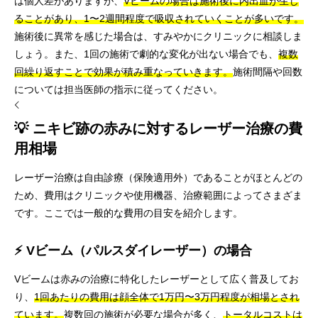
は個人差がありますが、
Vビームの場合は施術後に内出血が生じ
ることがあり、1〜2週間程度で吸収されていくことが多いです。
施術後に異常を感じた場合は、すみやかにクリニックに相談しま
しょう。また、1回の施術で劇的な変化が出ない場合でも、
複数
回繰り返すことで効果が積み重なっていきます。
施術間隔や回数
については担当医師の指示に従ってください。
💡 ニキビ跡の赤みに対するレーザー治療の費
用相場
レーザー治療は自由診療（保険適用外）であることがほとんどの
ため、費用はクリニックや使用機器、治療範囲によってさまざま
です。ここでは一般的な費用の目安を紹介します。
⚡ Vビーム（パルスダイレーザー）の場合
Vビームは赤みの治療に特化したレーザーとして広く普及してお
り、
1回あたりの費用は顔全体で1万円〜3万円程度が相場とされ
ています。
複数回の施術が必要な場合が多く、
トータルコストは