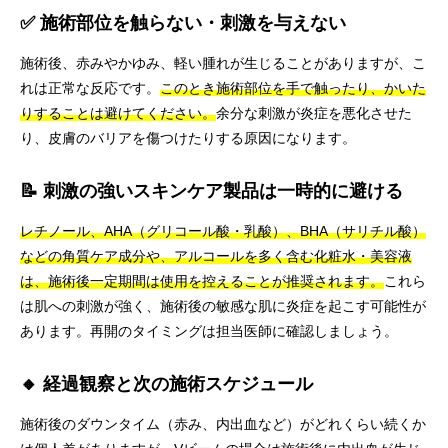
✅ 施術部位を触らない・刺激を与えない
施術後、赤みやかゆみ、軽い腫れが生じることがありますが、こ
れは正常な反応です。
このとき施術部位を手で触ったり、かいた
りすることは避けてください。
余分な刺激が炎症を悪化させた
り、皮膚のバリアを傷つけたりする原因になります。
📝 刺激の強いスキンケア製品は一時的に避ける
レチノール、AHA（グリコール酸・乳酸）、BHA（サリチル酸）
などの角質ケア成分や、アルコールを多く含む化粧水・美容液
は、施術後一定期間は使用を控えることが推奨されます。
これら
は肌への刺激が強く、施術後の敏感な肌に炎症を起こす可能性が
あります。再開のタイミングは担当医師に確認しましょう。
🔸 経過観察と次の施術スケジュール
施術後のダウンタイム（赤み、内出血など）がどれくらい続くか