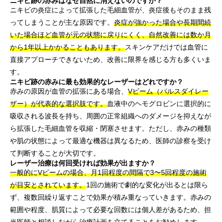
ニキビ跡の赤みはなぜ自然に消えないのですか？
ニキビの炎症によって拡張した毛細血管が、炎症後もそのまま残
ってしまうことが主な原因です。
炎症が強かった場合や長期間続
いた場合ほど血管が元の状態に戻りにくく、自然改善には数か月
から1年以上かかることもあります。
スキンケアだけでは血管に
直接アプローチできないため、改善に限界を感じる方も多くいま
す。
ニキビ跡の赤みに最も効果的なレーザーはどれですか？
赤みの原因が血管の拡張にある場合、
Vビーム（パルスダイレー
ザー）が代表的な選択肢です。
血液中のヘモグロビンに選択的に
吸収される波長を持ち、周囲の正常組織へのダメージを抑えなが
ら拡張した毛細血管を収縮・閉塞させます。ただし、赤みの種類
や肌の状態によって最適な機器は異なるため、医師の診察を受け
て判断することが大切です。
レーザー治療は何回受ければ効果が出ますか？
一般的にVビームの場合、月1回程度の間隔で3〜5回程度の施術
が目安とされています。
1回の施術で劇的な変化が出るとは限ら
ず、複数回繰り返すことで効果が積み重なっていきます。赤みの
範囲や程度、肌質によって必要な回数には個人差があるため、担
当医師と相談しながら治療計画を立てることをお勧めします。