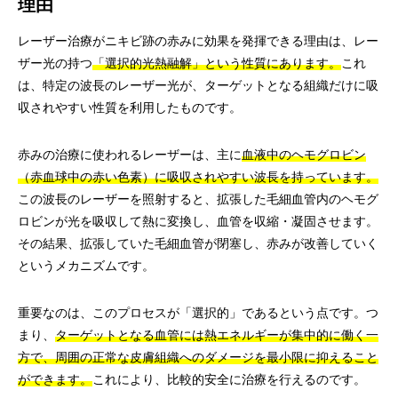
理由
レーザー治療がニキビ跡の赤みに効果を発揮できる理由は、レー
ザー光の持つ
「選択的光熱融解」という性質にあります。
これ
は、特定の波長のレーザー光が、ターゲットとなる組織だけに吸
収されやすい性質を利用したものです。
赤みの治療に使われるレーザーは、主に
血液中のヘモグロビン
（赤血球中の赤い色素）に吸収されやすい波長を持っています。
この波長のレーザーを照射すると、拡張した毛細血管内のヘモグ
ロビンが光を吸収して熱に変換し、血管を収縮・凝固させます。
その結果、拡張していた毛細血管が閉塞し、赤みが改善していく
というメカニズムです。
重要なのは、このプロセスが「選択的」であるという点です。つ
まり、
ターゲットとなる血管には熱エネルギーが集中的に働く一
方で、周囲の正常な皮膚組織へのダメージを最小限に抑えること
ができます。
これにより、比較的安全に治療を行えるのです。