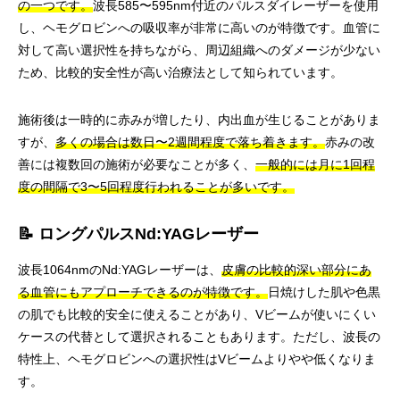
の一つです。
波長585〜595nm付近のパルスダイレーザーを使用
し、ヘモグロビンへの吸収率が非常に高いのが特徴です。血管に
対して高い選択性を持ちながら、周辺組織へのダメージが少ない
ため、比較的安全性が高い治療法として知られています。
施術後は一時的に赤みが増したり、内出血が生じることがありま
すが、
多くの場合は数日〜2週間程度で落ち着きます。
赤みの改
善には複数回の施術が必要なことが多く、
一般的には月に1回程
度の間隔で3〜5回程度行われることが多いです。
📝 ロングパルスNd:YAGレーザー
波長1064nmのNd:YAGレーザーは、
皮膚の比較的深い部分にあ
る血管にもアプローチできるのが特徴です。
日焼けした肌や色黒
の肌でも比較的安全に使えることがあり、Vビームが使いにくい
ケースの代替として選択されることもあります。ただし、波長の
特性上、ヘモグロビンへの選択性はVビームよりやや低くなりま
す。