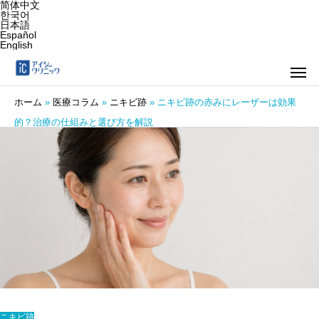
简体中文
한국어
日本語
Español
English
ホーム
»
医療コラム
»
ニキビ跡
»
ニキビ跡の赤みにレーザーは効果
的？治療の仕組みと選び方を解説
ニキビ跡