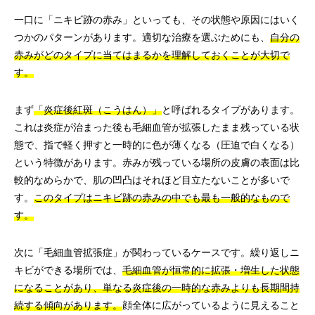
一口に「ニキビ跡の赤み」といっても、その状態や原因にはいく
つかのパターンがあります。適切な治療を選ぶためにも、
自分の
赤みがどのタイプに当てはまるかを理解しておくことが大切で
す。
まず
「炎症後紅斑（こうはん）」
と呼ばれるタイプがあります。
これは炎症が治まった後も毛細血管が拡張したまま残っている状
態で、指で軽く押すと一時的に色が薄くなる（圧迫で白くなる）
という特徴があります。赤みが残っている場所の皮膚の表面は比
較的なめらかで、肌の凹凸はそれほど目立たないことが多いで
す。
このタイプはニキビ跡の赤みの中でも最も一般的なもので
す。
次に「毛細血管拡張症」が関わっているケースです。繰り返しニ
キビができる場所では、
毛細血管が恒常的に拡張・増生した状態
になることがあり、単なる炎症後の一時的な赤みよりも長期間持
続する傾向があります。
顔全体に広がっているように見えること