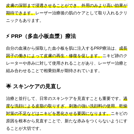
皮膚の深部まで浸透させることができ、外用のみより高い効果が
期待できます。
レーザー治療後の肌のケアとして取り入れるクリ
ニックもあります。
⚡ PRP（多血小板血漿）療法
自分の血液から採取した血小板を肌に注入するPRP療法は、
成長
因子の働きによって皮膚の再生・修復を促します。
ニキビ跡のク
レーターや赤みに対して使用されることがあり、レーザー治療と
組み合わせることで相乗効果が期待されています。
🌟 スキンケアの見直し
治療と並行して、日常のスキンケアを見直すことも重要です。
過
度な洗顔による皮脂の取りすぎ、刺激の強い洗顔料の使用、乾燥
対策の不足などはニキビを悪化させる要因になります。
ニキビの
原因を根本から見直すことで、新たな赤みをつくらないようにす
ることが大切です。