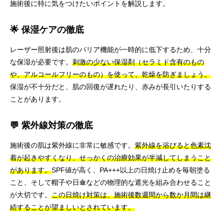
施術後に特に気をつけたいポイントを解説します。
🌟 保湿ケアの徹底
レーザー照射後は肌のバリア機能が一時的に低下するため、十分
な保湿が必要です。
刺激の少ない保湿剤（セラミド含有のもの
や、アルコールフリーのもの）を使って、乾燥を防ぎましょう。
保湿が不十分だと、肌の回復が遅れたり、赤みが長引いたりする
ことがあります。
💬 紫外線対策の徹底
施術後の肌は紫外線に非常に敏感です。
紫外線を浴びると色素沈
着が起きやすくなり、せっかくの治療効果が半減してしまうこと
があります。
SPF値が高く、PA+++以上の日焼け止めを毎朝塗る
こと、そして帽子や日傘などの物理的な遮光を組み合わせること
が大切です。
この日焼け対策は、施術後数週間から数か月間は継
続することが望ましいとされています。