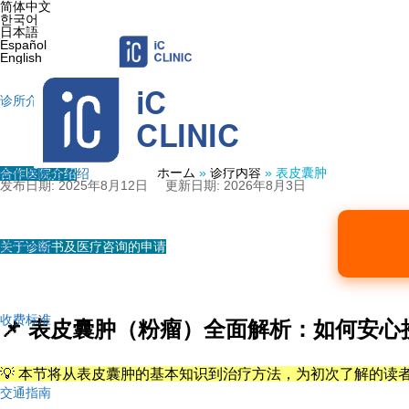
简体中文
한국어
日本語
Español
English
诊所介绍
表皮囊肿
ホーム
»
诊疗内容
»
表皮囊肿
合作医院介绍
院长及医生介绍
发布日期: 2025年8月12日
更新日期: 2026年8月3日
关于诊断书及医疗咨询的申请
诊疗内容
收费标准
📌
表皮囊肿（粉瘤）全面解析：如何安心
💡 本节将从表皮囊肿的基本知识到治疗方法，为初次了解的读
交通指南