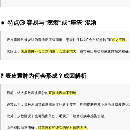
🔸
特点③ 容易与”疙瘩”或”痤疮”混淆
表皮囊肿常被误认为普通疙瘩或痤疮，患者往往认为"会自然好转"而
置之不理
。
实际上，
表皮囊肿不会自然消退，会逐渐增大
，通常在出现炎症或化脓后才被确
❓
表皮囊肿为何会形成？成因解析
目前，绝大多数表皮囊肿的
直接成因尚不明确
。
通常认为，某种原因导致皮肤角质积聚于皮内，周围皮肤在皮下逐渐形成囊袋状
此外，少数情况下也可能由外伤、毛囊开口堵塞或病毒感染引起。
由于成因尚不明确，
目前没有经证实的绝对预防方法
。