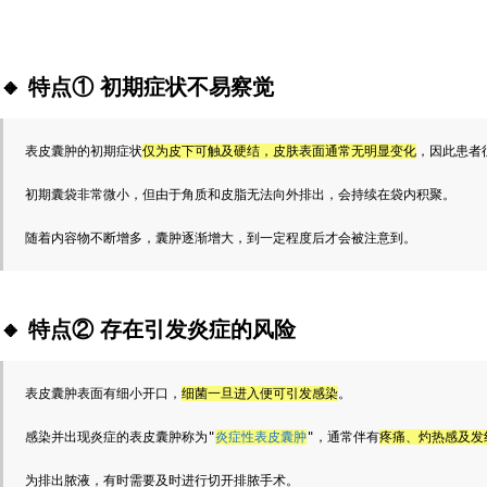
🔸
特点① 初期症状不易察觉
表皮囊肿的初期症状
仅为皮下可触及硬结，皮肤表面通常无明显变化
，因此患者
初期囊袋非常微小，但由于角质和皮脂无法向外排出，会持续在袋内积聚。
随着内容物不断增多，囊肿逐渐增大，到一定程度后才会被注意到。
🔸
特点② 存在引发炎症的风险
表皮囊肿表面有细小开口，
细菌一旦进入便可引发感染
。
感染并出现炎症的表皮囊肿称为"
炎症性表皮囊肿
"，通常伴有
疼痛、灼热感及发
为排出脓液，有时需要及时进行切开排脓手术。