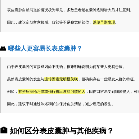
表皮囊肿自然消退的情况极为罕见，多数患者是在囊肿逐渐增大后才注意到。
因此，建议定期留意颈后、背部等不易察觉的部位，
以便早期发现
。
👥
哪些人更容易长表皮囊肿？
由于表皮囊肿的直接成因尚不明确，很难明确说明为何某些人更易患病。
虽然表皮囊肿的发生与
遗传因素无明显关联
，但确实存在一些易发人群的特征。
例如，
有挤压痤疮习惯或强行挤出皮脂习惯的人
，因伤口容易受到细菌侵入，可
因此，建议平时通过沐浴和护肤保持皮肤清洁，减少痤疮的发生。
🏥
如何区分表皮囊肿与其他疾病？