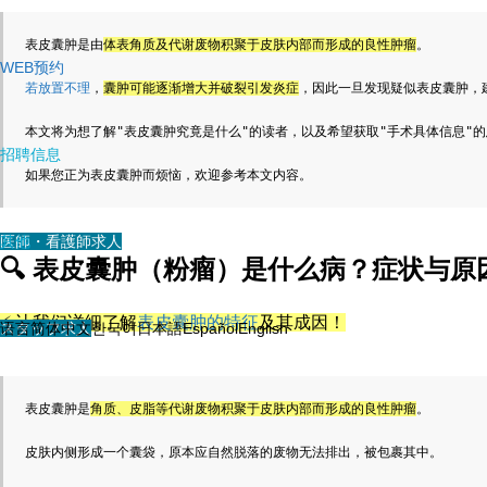
表皮囊肿是由
体表角质及代谢废物积聚于皮肤内部而形成的良性肿瘤
。
WEB预约
若放置不理
，
囊肿可能逐渐增大并破裂引发炎症
，因此一旦发现疑似表皮囊肿，
本文将为想了解"表皮囊肿究竟是什么"的读者，以及希望获取"手术具体信息"
招聘信息
如果您正为表皮囊肿而烦恼，欢迎参考本文内容。
医師・看護師求人
其他
🔍
表皮囊肿（粉瘤）是什么病？症状与原
⚡ 让我们详细了解
表皮囊肿的特征
及其成因！
スタッフ求人
语言
简体中文
한국어
日本語
Español
English
表皮囊肿是
角质、皮脂等代谢废物积聚于皮肤内部而形成的良性肿瘤
。
皮肤内侧形成一个囊袋，原本应自然脱落的废物无法排出，被包裹其中。