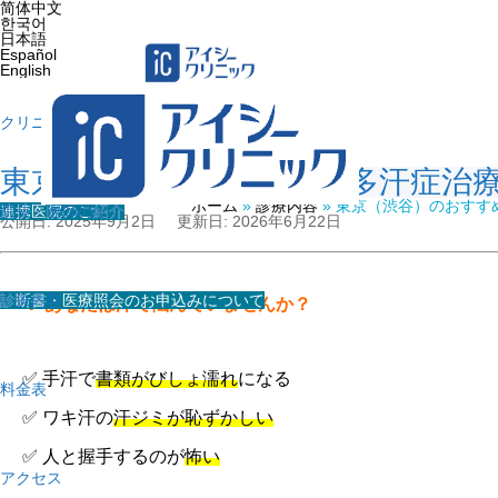
简体中文
한국어
日本語
Español
English
クリニック紹介
東京（渋谷）のおすすめ多汗症治
ホーム
»
診療内容
»
東京（渋谷）のおすす
連携医院のご紹介
院長・医師の紹介
公開日: 2025年9月2日
更新日: 2026年6月22日
診断書・医療照会のお申込みについて
診療内容
💡 あなたは汗で悩んでいませんか？
✅ 手汗で
書類がびしょ濡れ
になる
料金表
✅ ワキ汗の
汗ジミが恥ずかしい
✅ 人と握手するのが
怖い
アクセス