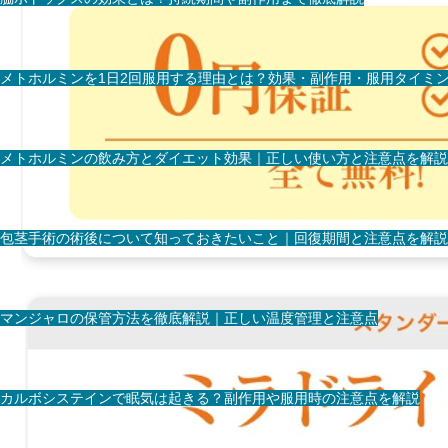
メトホルミンを1日2回服用する理由とは？効果・副作用・服用タイミ
メトホルミンの飲み方とダイエット効果｜正しい使い方と注意点を解説
包茎手術の術後について知っておきたいこと｜回復期間と注意点を解説
マンジャロの保管方法を徹底解説｜正しい温度管理と注意点
カルボシステインで眠気は起きる？副作用や服用時の注意点を解説