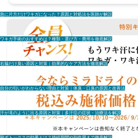
急に片方だけワキガになった？原因と対処法を医師が解説
ワキガ手術のおすすめは？種類・選び方・費用を徹底解説
右脇だけ臭い原因と対策｜効果的なケア方法を徹底解説
自分の匂いがわからない理由と対策｜体臭・口臭の原因と改善法
汗が滝のように出る原因と対策｜多汗症の症状・治療法を解説
脇ボトックスの効果とは？持続期間や副作用まで徹底解説