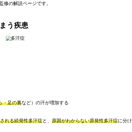
る監修の解説ページです。
しまう疾患
ら・足の裏
など）の汗が増加する
される続発性多汗症
と、
原因がわからない原発性多汗症
に分け