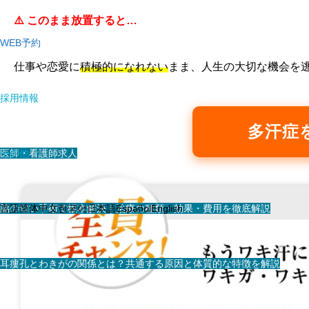
⚠️ このまま放置すると…
WEB予約
仕事や恋愛に
積極的になれない
まま、人生の大切な機会を
採用情報
多汗症
医師・看護師求人
その他
スタッフ求人
脇の匂い手術で根本解決｜治療の種類・効果・費用を徹底解説
言語
简体中文
한국어
日本語
Español
English
耳瘻孔とわきがの関係とは？共通する原因と体質的な特徴を解説