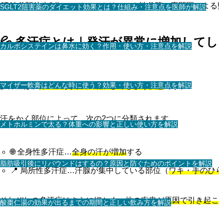
JR渋谷駅徒歩3分のアイシークリニック渋谷院の専門医によ
SGLT2阻害薬のダイエット効果とは？仕組み・注意点を医師が解説
💦 多汗症とは｜発汗が異常に増加して
カルボシステインは鼻水に効く？作用・使い方・注意点を解説
マイザー軟膏はどんな時に使う？効果・使い方・注意点を解説
多汗症は、
汗の量が異常に増加してしまう疾患
です。
汗をかく部位によって、次の2つに分類されます。
メトホルミンで太る？体重への影響と正しい使い方を解説
🌐 全身性多汗症…
全身の汗が増加
する
脂肪吸引後にリバウンドはするの？原因と防ぐためのポイントを解説
📍 局所性多汗症…汗腺が集中している部位（
ワキ・手のひ
それぞれの多汗症はさらに細かく、
他の疾患が原因で引き起こ
酸棗仁湯の効果が出るまでの期間と正しい飲み方を解説