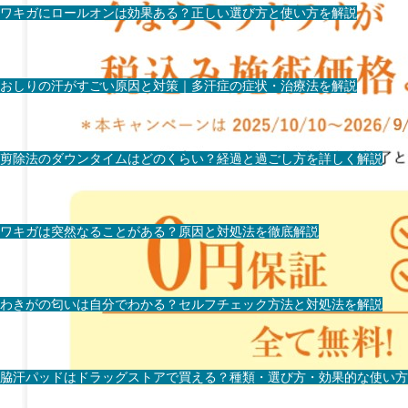
ワキガにロールオンは効果ある？正しい選び方と使い方を解説
おしりの汗がすごい原因と対策｜多汗症の症状・治療法を解説
剪除法のダウンタイムはどのくらい？経過と過ごし方を詳しく解説
ワキガは突然なることがある？原因と対処法を徹底解説
わきがの匂いは自分でわかる？セルフチェック方法と対処法を解説
脇汗パッドはドラッグストアで買える？種類・選び方・効果的な使い方