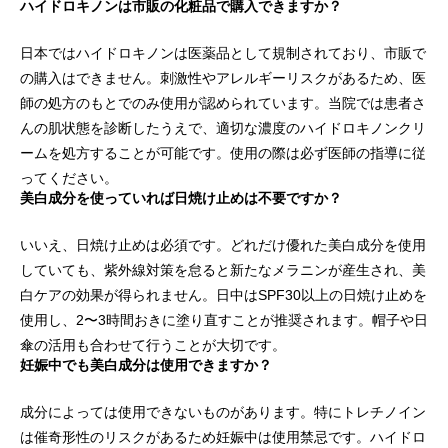
ハイドロキノンは市販の化粧品で購入できますか？
日本ではハイドロキノンは医薬品として規制されており、市販で
の購入はできません。刺激性やアレルギーリスクがあるため、医
師の処方のもとでのみ使用が認められています。当院では患者さ
んの肌状態を診断したうえで、適切な濃度のハイドロキノンクリ
ームを処方することが可能です。使用の際は必ず医師の指導に従
ってください。
美白成分を使っていれば日焼け止めは不要ですか？
いいえ、日焼け止めは必須です。どれだけ優れた美白成分を使用
していても、紫外線対策を怠ると新たなメラニンが産生され、美
白ケアの効果が得られません。日中はSPF30以上の日焼け止めを
使用し、2〜3時間おきに塗り直すことが推奨されます。帽子や日
傘の活用も合わせて行うことが大切です。
妊娠中でも美白成分は使用できますか？
成分によっては使用できないものがあります。特にトレチノイン
は催奇形性のリスクがあるため妊娠中は使用禁忌です。ハイドロ