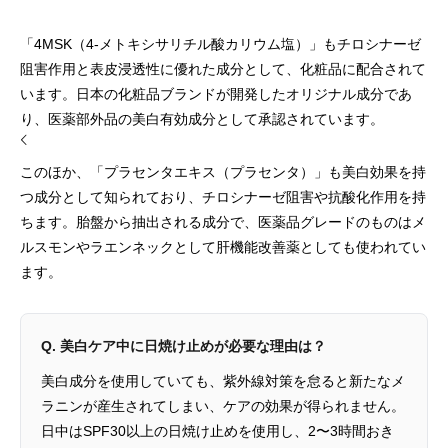
「4MSK（4-メトキシサリチル酸カリウム塩）」もチロシナーゼ
阻害作用と表皮浸透性に優れた成分として、化粧品に配合されて
います。日本の化粧品ブランドが開発したオリジナル成分であ
り、医薬部外品の美白有効成分として承認されています。
このほか、「プラセンタエキス（プラセンタ）」も美白効果を持
つ成分として知られており、チロシナーゼ阻害や抗酸化作用を持
ちます。胎盤から抽出される成分で、医薬品グレードのものはメ
ルスモンやラエンネックとして肝機能改善薬としても使われてい
ます。
Q. 美白ケア中に日焼け止めが必要な理由は？
美白成分を使用していても、紫外線対策を怠ると新たなメ
ラニンが産生されてしまい、ケアの効果が得られません。
日中はSPF30以上の日焼け止めを使用し、2〜3時間おき