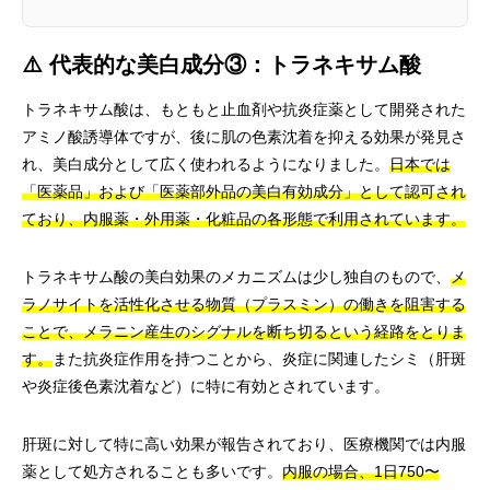
⚠️ 代表的な美白成分③：トラネキサム酸
トラネキサム酸は、もともと止血剤や抗炎症薬として開発された
アミノ酸誘導体ですが、後に肌の色素沈着を抑える効果が発見さ
れ、美白成分として広く使われるようになりました。
日本では
「医薬品」および「医薬部外品の美白有効成分」として認可され
ており、内服薬・外用薬・化粧品の各形態で利用されています。
トラネキサム酸の美白効果のメカニズムは少し独自のもので、
メ
ラノサイトを活性化させる物質（プラスミン）の働きを阻害する
ことで、メラニン産生のシグナルを断ち切るという経路をとりま
す。
また抗炎症作用を持つことから、炎症に関連したシミ（肝斑
や炎症後色素沈着など）に特に有効とされています。
肝斑に対して特に高い効果が報告されており、医療機関では内服
薬として処方されることも多いです。
内服の場合、1日750〜