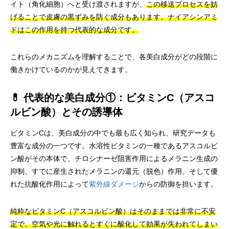
イト（角化細胞）へと受け渡されますが、
この移送プロセスを妨
げることで皮膚の黒ずみを防ぐ成分もあります。ナイアシンアミ
ドはこの作用を持つ代表的な成分です。
これらのメカニズムを理解することで、各美白成分がどの段階に
働きかけているのかが見えてきます。
💊 代表的な美白成分①：ビタミンC（アスコ
ルビン酸）とその誘導体
ビタミンCは、美白成分の中でも最も広く知られ、研究データも
豊富な成分の一つです。水溶性ビタミンの一種であるアスコルビ
ン酸がその本体で、チロシナーゼ阻害作用によるメラニン生成の
抑制、すでに産生されたメラニンの還元（脱色）作用、そして優
れた抗酸化作用によって
紫外線ダメージ
からの防御を担います。
純粋なビタミンC（アスコルビン酸）はそのままでは非常に不安
定で、空気や光に触れるとすぐに酸化して効果が失われてしまい