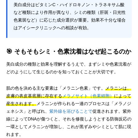
美白成分はビタミンC・ハイドロキノン・トラネキサム酸
など種類により作用が異なり、シミの種類（肝斑・日光性
色素斑など）に応じた成分選択が重要。効果不十分な場合
はアイシークリニックへの相談が有効。
🎯 そもそもシミ・色素沈着はなぜ起こるのか
美白成分の種類と効果を理解するうえで、まずシミや色素沈着が
どのようにして生じるのかを知っておくことが大切です。
肌の色を決める主な要素は「メラニン色素」です。
メラニンは、
皮膚の表皮基底層に存在する
メラノサイト（色素細胞）
によって
産生されます。
メラニンが作られる一連のプロセスは「メラノジ
ェネシス」と呼ばれ、
紫外線を浴びることで
促進されます。紫外
線によってDNAが傷つくと、それを修復しようとする防御反応の
一環としてメラニンが増加し、これが黒ずみやシミとして肌に現
れます。