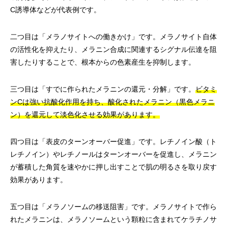
C誘導体などが代表例です。
二つ目は「メラノサイトへの働きかけ」です。メラノサイト自体
の活性化を抑えたり、メラニン合成に関連するシグナル伝達を阻
害したりすることで、根本からの色素産生を抑制します。
三つ目は「すでに作られたメラニンの還元・分解」です。
ビタミ
ンCは強い抗酸化作用を持ち、酸化されたメラニン（黒色メラニ
ン）を還元して淡色化させる効果があります。
四つ目は「表皮のターンオーバー促進」です。レチノイン酸（ト
レチノイン）やレチノールはターンオーバーを促進し、メラニン
が蓄積した角質を速やかに押し出すことで肌の明るさを取り戻す
効果があります。
五つ目は「メラノソームの移送阻害」です。メラノサイトで作ら
れたメラニンは、メラノソームという顆粒に含まれてケラチノサ