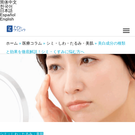
简体中文
한국어
日本語
Español
English
ホーム
»
医療コラム
»
シミ・しわ・たるみ・美肌
»
美白成分の種類
と効果を徹底解説！シミ・くすみに悩む方へ
シミ・しわ・たるみ・美肌