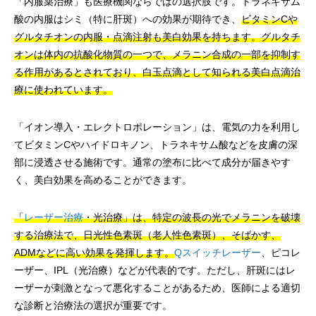
「内服薬治療」も医療機関ならではの選択肢です。トラネキサム
酸の内服はシミ（特に肝斑）への効果が期待でき、
ビタミンCや
グルタチオンの内服・点滴注射も美白効果を持ちます。グルタチ
オンは体内の抗酸化物質の一つで、メラニン合成の一部を抑制す
る作用があるとされており、白玉点滴として知られる美白点滴治
療に使われています。
「イオン導入・エレクトロポレーション」は、電気の力を利用し
てビタミンCやハイドロキノン、トラネキサム酸などを皮膚の深
部に浸透させる施術です。通常の塗布に比べて成分が届きやす
く、美白効果を高めることができます。
「
レーザー治療
・光治療」は、特定の波長の光でメラニンを破壊
する治療法で、日光性色素斑（老人性色素斑）、そばかす、
ADMなどに高い効果を発揮します。
Qスイッチレーザー
、ピコレ
ーザー、IPL（光治療）などが代表的です。ただし、肝斑にはレ
ーザーが刺激となって悪化することがあるため、医師による適切
な診断と治療法の選択が重要です。