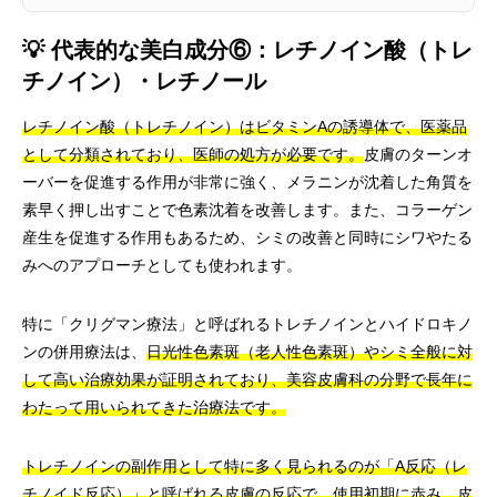
💡 代表的な美白成分⑥：レチノイン酸（トレ
チノイン）・レチノール
レチノイン酸（トレチノイン）はビタミンAの誘導体で、医薬品
として分類されており、医師の処方が必要です。
皮膚のターンオ
ーバーを促進する作用が非常に強く、メラニンが沈着した角質を
素早く押し出すことで色素沈着を改善します。また、コラーゲン
産生を促進する作用もあるため、シミの改善と同時にシワやたる
みへのアプローチとしても使われます。
特に「クリグマン療法」と呼ばれるトレチノインとハイドロキノ
ンの併用療法は、
日光性色素斑（老人性色素斑）やシミ全般に対
して高い治療効果が証明されており、美容皮膚科の分野で長年に
わたって用いられてきた治療法です。
トレチノインの副作用として特に多く見られるのが「A反応（レ
チノイド反応）」と呼ばれる皮膚の反応で、使用初期に赤み、皮