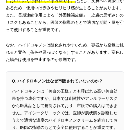
において広く行われている方法です。
ただし、皮膚への刺激性が
あるため、使用中は赤みやヒリヒリ感が生じることがあります。
また、長期連続使用による「外因性褐皮症」（皮膚の黒ずみ）の
リスクもあることから、医師の指導のもとで適切な期間・量を守
って使用することが重要です。
なお、ハイドロキノンは酸化されやすいため、容器から空気に触
れると変色（茶色や黒っぽくなる）することがあります。変色し
た場合は使用を中止するのが原則です。
Q. ハイドロキノンはなぜ市販されていないのか？
ハイドロキノンは「美白の王様」とも呼ばれる高い美白効
果を持つ成分ですが、日本では刺激性やアレルギーリスク
から医薬品として規制されており、市販での購入はできま
せん。アイシークリニックでは、医師が肌状態を診断した
うえで適切な濃度のハイドロキノンクリームを処方してお
り、医師の指導のもとで安全に使用することが重要です。