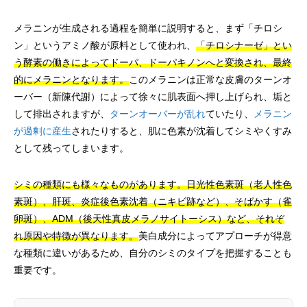
メラニンが生成される過程を簡単に説明すると、まず「チロシ
ン」というアミノ酸が原料として使われ、
「チロシナーゼ」とい
う酵素の働きによってドーパ、ドーパキノンへと変換され、最終
的にメラニンとなります。
このメラニンは正常な皮膚のターンオ
ーバー（新陳代謝）によって徐々に肌表面へ押し上げられ、垢と
して排出されますが、
ターンオーバーが乱れ
ていたり、
メラニン
が過剰に産生
されたりすると、肌に色素が沈着してシミやくすみ
として残ってしまいます。
シミの種類にも様々なものがあります。日光性色素斑（老人性色
素斑）、肝斑、炎症後色素沈着（ニキビ跡など）、そばかす（雀
卵斑）、ADM（後天性真皮メラノサイトーシス）など、それぞ
れ原因や特徴が異なります。
美白成分によってアプローチが得意
な種類に違いがあるため、自分のシミのタイプを把握することも
重要です。