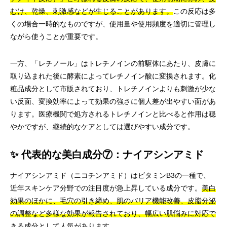
むけ、乾燥、刺激感などが生じることがあります。
この反応は多
くの場合一時的なものですが、使用量や使用頻度を適切に管理し
ながら使うことが重要です。
一方、「レチノール」はトレチノインの前駆体にあたり、皮膚に
取り込まれた後に酵素によってレチノイン酸に変換されます。化
粧品成分として市販されており、トレチノインよりも刺激が少な
い反面、変換効率によって効果の強さに個人差が出やすい面があ
ります。医療機関で処方されるトレチノインと比べると作用は穏
やかですが、継続的なケアとしては選びやすい成分です。
✨ 代表的な美白成分⑦：ナイアシンアミド
ナイアシンアミド（ニコチンアミド）はビタミンB3の一種で、
近年スキンケア分野での注目度が急上昇している成分です。
美白
効果のほかに、毛穴の引き締め、肌のバリア機能改善、皮脂分泌
の調整など多様な効果が報告されており、幅広い肌悩みに対応で
きる成分として人気があります。