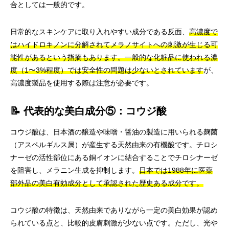
合としては一般的です。
日常的なスキンケアに取り入れやすい成分である反面、
高濃度で
はハイドロキノンに分解されてメラノサイトへの刺激が生じる可
能性があるという指摘もあります。一般的な化粧品に使われる濃
度（1〜3%程度）では安全性の問題は少ないとされています
が、
高濃度製品を使用する際は注意が必要です。
📝 代表的な美白成分⑤：コウジ酸
コウジ酸は、日本酒の醸造や味噌・醤油の製造に用いられる麹菌
（アスペルギルス属）が産生する天然由来の有機酸です。チロシ
ナーゼの活性部位にある銅イオンに結合することでチロシナーゼ
を阻害し、メラニン生成を抑制します。
日本では1988年に医薬
部外品の美白有効成分として承認された歴史ある成分です。
コウジ酸の特徴は、天然由来でありながら一定の美白効果が認め
られている点と、比較的皮膚刺激が少ない点です。ただし、光や