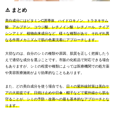
⚠️ まとめ
美白成分にはビタミンC誘導体、ハイドロキノン、トラネキサム
酸、アルブチン、コウジ酸、レチノイン酸・レチノール、ナイア
シンアミド、植物由来成分など、様々な種類があり、それぞれ異
なる作用メカニズムで肌の色素沈着にアプローチします。
大切なのは、自分のシミの種類や原因、肌質を正しく把握したう
えで適切な成分を選ぶことです。市販の化粧品で対応できる場合
もありますが、シミの程度や種類によっては医療機関での処方薬
や美容医療施術がより効果的なこともあります。
また、どの美白成分を使う場合でも、
日々の紫外線対策は美白ケ
アの大前提です。日焼け止めや日傘・帽子などで紫外線から肌を
守ることが、シミの予防・改善への最も基本的なアプローチとな
ります。