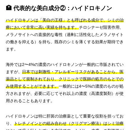
🏥 代表的な美白成分②：ハイドロキノン
ハイドロキノンは「美白の王様」とも呼ばれる成分で、シミの治
療において非常に高い実績を持ちます。
チロシナーゼ阻害作用、
メラノサイトへの直接的な毒性（過剰に活性化したメラノサイト
の働きを抑える）を持ち、既存のシミを薄くする効果が期待でき
ます。
海外では2〜4%の濃度のハイドロキノンが一般的に市販されてい
ますが、
日本では刺激性・アレルギーリスクがあることから、医
薬品として規制されており、クリニックで医師の処方のもとでの
み使用することができます。
一般的には4〜5%の濃度のものが処
方されますが、必要に応じてそれ以上の濃度（高濃度製剤）が使
用されることもあります。
ハイドロキノンは特に肝斑の治療薬として重要な役割を担ってお
り、
トレチノインとの組み合わせ（クリグマン療法）はシミ治療