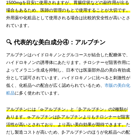
1500mgを目安に使用されますが、胃腸症状などの副作用が出る
場合もあるため、医師の管理のもとで使用することが大切です。
外用薬や化粧品として使用される場合は比較的安全性が高いとさ
れています。
🔍 代表的な美白成分④：アルブチン
アルブチンはハイドロキノンとグルコースが結合した配糖体で、
ハイドロキノンの誘導体にあたります。チロシナーゼ阻害作用に
よってメラニン生成を抑制し、日本では医薬部外品の美白有効成
分として認可されています。ハイドロキノンに比べると刺激性が
低く、化粧品への配合が広く認められているため、
市販の美白化
粧品
に多く使われています。
アルブチンには「α-アルブチン」と「β-アルブチン」の2種類が
あります。α-アルブチンはβ-アルブチンよりもチロシナーゼ阻害
活性が高いとされており、より高い美白効果が期待できます。
た
だし製造コストが高いため、β-アルブチンのほうが化粧品への配