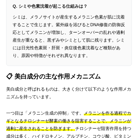
Q. シミや色素沈着が起こる仕組みは？
シミは、メラノサイトが産生するメラニン色素が肌に沈着
することで生じます。紫外線を浴びるとDNA修復の防御反
応としてメラニンが増加し、ターンオーバーの乱れや過剰
産生が重なると、黒ずみやシミとして肌に残ります。シミ
には日光性色素斑・肝斑・炎症後色素沈着など種類があ
り、原因や特徴がそれぞれ異なります。
📋 美白成分の主な作用メカニズム
美白成分と呼ばれるものは、大きく分けて以下のような作用メカ
ニズムを持っています。
一つ目は「メラニン生成の抑制」です。
メラニンを作る過程でカ
ギとなるチロシナーゼ酵素の働きを阻害することで、メラニンが
過剰に産生されることを防ぎます。
チロシナーゼ阻害作用を持つ
成分は多く、ハイドロキノン、アルブチン、コウジ酸、ビタミン