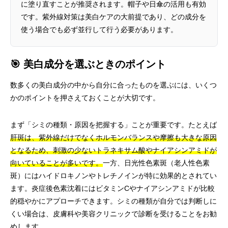
に塗り直すことが推奨されます。帽子や日傘の活用も有効
です。紫外線対策は美白ケアの大前提であり、どの成分を
使う場合でも必ず並行して行う必要があります。
🎯 美白成分を選ぶときのポイント
数多くの美白成分の中から自分に合ったものを選ぶには、いくつ
かのポイントを押さえておくことが大切です。
まず「シミの種類・原因を把握する」ことが重要です。たとえば
肝斑は、紫外線だけでなくホルモンバランスや摩擦も大きな原因
となるため、刺激の少ないトラネキサム酸やナイアシンアミドが
向いていることが多いです。
一方、日光性色素斑（老人性色素
斑）にはハイドロキノンやトレチノインが特に効果的とされてい
ます。炎症後色素沈着にはビタミンCやナイアシンアミドが比較
的穏やかにアプローチできます。シミの種類が自分では判断しに
くい場合は、皮膚科や美容クリニックで診断を受けることをお勧
めします。