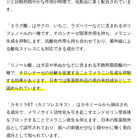
ジと比較的穏やかな作用が特徴で、化粧品に多く配合されていま
す。
「エラグ酸」はザクロ、いちご、ラズベリーなどに含まれるポリ
フェノールの一種です。チロシナーゼ阻害作用を持ち、メラニン
生成を抑制します。抗酸化作用も持ち合わせており、紫外線によ
る酸化ストレスにも対応できる成分です。
「リノール酸」は大豆や米ぬかなどに含まれる不飽和脂肪酸の一
種で、
チロシナーゼの分解を促進することでメラニン生成を抑制
する効果があります。日本では医薬部外品の美白有効成分として
認められています。
「カモミラET（カミツレエキス）」はカモミールから抽出され
る成分で、メラノサイト活性化を引き起こすエンドセリン受容体
をブロックすることでメラニン産生を抑えます。日本の医薬部外
品として認可されており、肌への刺激が少なく穏やかに働く美白
成分として知られています。