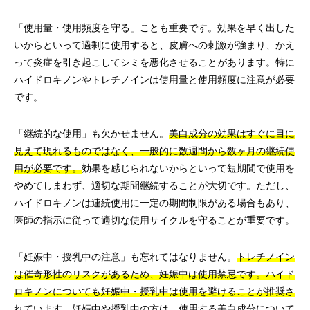
「使用量・使用頻度を守る」ことも重要です。効果を早く出した
いからといって過剰に使用すると、皮膚への刺激が強まり、かえ
って炎症を引き起こしてシミを悪化させることがあります。特に
ハイドロキノンやトレチノインは使用量と使用頻度に注意が必要
です。
「継続的な使用」も欠かせません。
美白成分の効果はすぐに目に
見えて現れるものではなく、一般的に数週間から数ヶ月の継続使
用が必要です。
効果を感じられないからといって短期間で使用を
やめてしまわず、適切な期間継続することが大切です。ただし、
ハイドロキノンは連続使用に一定の期間制限がある場合もあり、
医師の指示に従って適切な使用サイクルを守ることが重要です。
「妊娠中・授乳中の注意」も忘れてはなりません。
トレチノイン
は催奇形性のリスクがあるため、妊娠中は使用禁忌です。ハイド
ロキノンについても妊娠中・授乳中は使用を避けることが推奨さ
れています。
妊娠中や授乳中の方は、使用する美白成分について