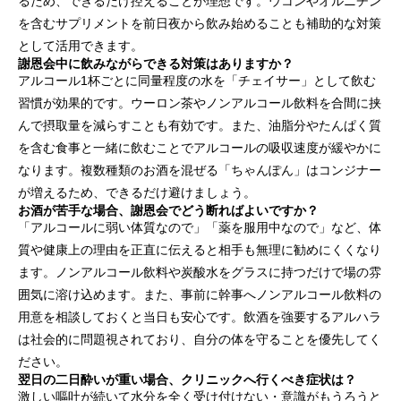
るため、できるだけ控えることが理想です。ウコンやオルニチン
を含むサプリメントを前日夜から飲み始めることも補助的な対策
として活用できます。
謝恩会中に飲みながらできる対策はありますか？
アルコール1杯ごとに同量程度の水を「チェイサー」として飲む
習慣が効果的です。ウーロン茶やノンアルコール飲料を合間に挟
んで摂取量を減らすことも有効です。また、油脂分やたんぱく質
を含む食事と一緒に飲むことでアルコールの吸収速度が緩やかに
なります。複数種類のお酒を混ぜる「ちゃんぽん」はコンジナー
が増えるため、できるだけ避けましょう。
お酒が苦手な場合、謝恩会でどう断ればよいですか？
「アルコールに弱い体質なので」「薬を服用中なので」など、体
質や健康上の理由を正直に伝えると相手も無理に勧めにくくなり
ます。ノンアルコール飲料や炭酸水をグラスに持つだけで場の雰
囲気に溶け込めます。また、事前に幹事へノンアルコール飲料の
用意を相談しておくと当日も安心です。飲酒を強要するアルハラ
は社会的に問題視されており、自分の体を守ることを優先してく
ださい。
翌日の二日酔いが重い場合、クリニックへ行くべき症状は？
激しい嘔吐が続いて水分を全く受け付けない・意識がもうろうと