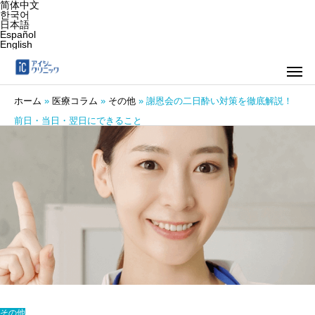
简体中文
한국어
日本語
Español
English
ホーム
»
医療コラム
»
その他
»
謝恩会の二日酔い対策を徹底解説！
前日・当日・翌日にできること
その他