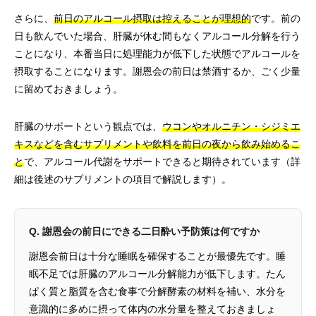
さらに、
前日のアルコール摂取は控えることが理想的
です。前の
日も飲んでいた場合、肝臓が休む間もなくアルコール分解を行う
ことになり、本番当日に処理能力が低下した状態でアルコールを
摂取することになります。謝恩会の前日は禁酒するか、ごく少量
に留めておきましょう。
肝臓のサポートという観点では、
ウコンやオルニチン・シジミエ
キスなどを含むサプリメントや飲料を前日の夜から飲み始めるこ
と
で、アルコール代謝をサポートできると期待されています（詳
細は後述のサプリメントの項目で解説します）。
Q. 謝恩会の前日にできる二日酔い予防策は何ですか
謝恩会前日は十分な睡眠を確保することが最優先です。睡
眠不足では肝臓のアルコール分解能力が低下します。たん
ぱく質と脂質を含む食事で分解酵素の材料を補い、水分を
意識的に多めに摂って体内の水分量を整えておきましょ