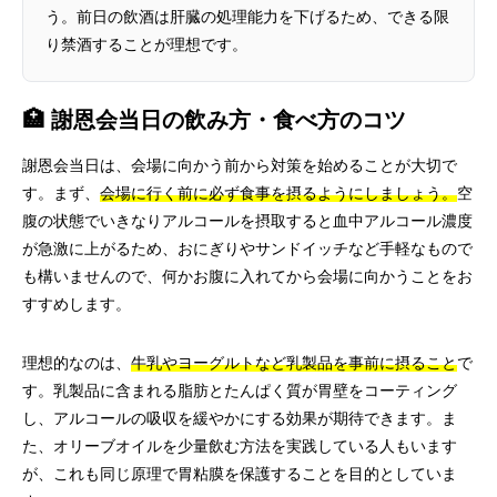
う。前日の飲酒は肝臓の処理能力を下げるため、できる限
り禁酒することが理想です。
🏥 謝恩会当日の飲み方・食べ方のコツ
謝恩会当日は、会場に向かう前から対策を始めることが大切で
す。まず、
会場に行く前に必ず食事を摂るようにしましょう。
空
腹の状態でいきなりアルコールを摂取すると血中アルコール濃度
が急激に上がるため、おにぎりやサンドイッチなど手軽なもので
も構いませんので、何かお腹に入れてから会場に向かうことをお
すすめします。
理想的なのは、
牛乳やヨーグルトなど乳製品を事前に摂ること
で
す。乳製品に含まれる脂肪とたんぱく質が胃壁をコーティング
し、アルコールの吸収を緩やかにする効果が期待できます。ま
た、オリーブオイルを少量飲む方法を実践している人もいます
が、これも同じ原理で胃粘膜を保護することを目的としていま