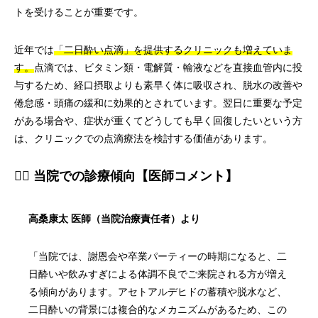
トを受けることが重要です。
近年では
「二日酔い点滴」を提供するクリニックも増えていま
す。
点滴では、ビタミン類・電解質・輸液などを直接血管内に投
与するため、経口摂取よりも素早く体に吸収され、脱水の改善や
倦怠感・頭痛の緩和に効果的とされています。翌日に重要な予定
がある場合や、症状が重くてどうしても早く回復したいという方
は、クリニックでの点滴療法を検討する価値があります。
👨‍⚕️ 当院での診療傾向【医師コメント】
高桑康太 医師（当院治療責任者）より
「当院では、謝恩会や卒業パーティーの時期になると、二
日酔いや飲みすぎによる体調不良でご来院される方が増え
る傾向があります。アセトアルデヒドの蓄積や脱水など、
二日酔いの背景には複合的なメカニズムがあるため、この