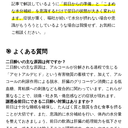
記事で解説しているように
「前日からの準備」と「こまめ
な水分補給」を意識するだけで翌日の状態が大きく変わり
ます。
症状が重く、嘔吐が続いて水分が摂れない場合や意
識がもうろうとしているような場合は我慢せず、お気軽に
ご相談ください。」
🎯 よくある質問
二日酔いの主な原因は何ですか？
二日酔いの主な原因は、アルコールが分解される過程で生じる
「アセトアルデヒド」という有害物質の蓄積です。加えて、アル
コールの利尿作用による脱水、肝臓のグリコーゲン消費による低
血糖、胃粘膜への刺激なども複合的に関わっています。これらが
重なることで、頭痛・吐き気・倦怠感などの症状が現れます。
謝恩会前日にできる二日酔い対策はありますか？
前日は十分な睡眠を確保し、たんぱく質と脂質を含む食事を摂る
ことが大切です。また、意識的に水分補給を行い、体内の水分量
を整えておきましょう。前日の飲酒は肝臓の処理能力を低下させ