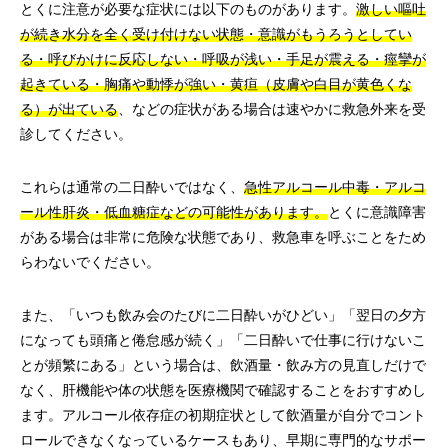
とくに注意が必要な症状には以下のものがあります。
激しい嘔吐
が続き水分を全く受け付けない状態・意識がもうろうとしてい
る・呼びかけに反応しない・呼吸が浅い・手足が震える・痙攣が
起きている・胸痛や動悸が強い・黄疸（皮膚や白目が黄色くな
る）が出ている
、などの症状がある場合は速やかに救急外来を受
診してください。
これらは通常の二日酔いではなく、
急性アルコール中毒・アルコ
ール性肝炎・低血糖症などの可能性があります。
とくに意識障害
がある場合は非常に危険な状態であり、救急車を呼ぶことをため
らわないでください。
また、「いつも飲み会のたびに二日酔いがひどい」「翌日の夕方
になっても頭痛と倦怠感が続く」「二日酔いで仕事に行けないこ
とが頻繁にある」という場合は、飲酒量・飲み方の見直しだけで
なく、肝機能や体の状態を医療機関で確認することをおすすめし
ます。アルコール依存症の初期症状として飲酒量が自分でコント
ロールできなくなっているケースもあり、早期に専門的なサポー