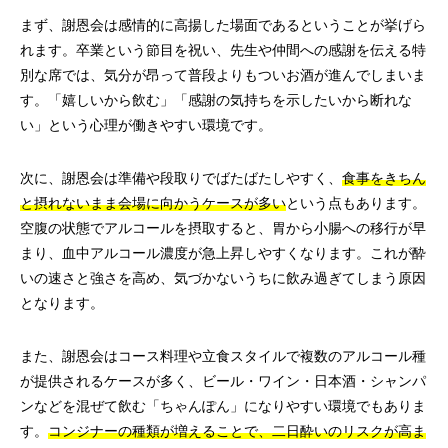
まず、謝恩会は感情的に高揚した場面であるということが挙げら
れます。卒業という節目を祝い、先生や仲間への感謝を伝える特
別な席では、気分が昂って普段よりもついお酒が進んでしまいま
す。「嬉しいから飲む」「感謝の気持ちを示したいから断れな
い」という心理が働きやすい環境です。
次に、謝恩会は準備や段取りでばたばたしやすく、
食事をきちん
と摂れないまま会場に向かうケースが多い
という点もあります。
空腹の状態でアルコールを摂取すると、胃から小腸への移行が早
まり、血中アルコール濃度が急上昇しやすくなります。これが酔
いの速さと強さを高め、気づかないうちに飲み過ぎてしまう原因
となります。
また、謝恩会はコース料理や立食スタイルで複数のアルコール種
が提供されるケースが多く、ビール・ワイン・日本酒・シャンパ
ンなどを混ぜて飲む「ちゃんぽん」になりやすい環境でもありま
す。
コンジナーの種類が増えることで、二日酔いのリスクが高ま