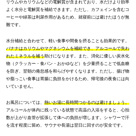
リウムやカリウムなどの電解質が含まれており、水だけより効率
よく水分と電解質を補給できます。ただし、カフェインを含むコ
ーヒーや緑茶は利尿作用があるため、就寝前には避けたほうが無
難です。
水分補給と合わせて、軽い食事や間食を摂ることも効果的です。
バナナはカリウムやマグネシウムを補給でき、アルコールで失わ
れたミネラルを補う
助けになります。また、消化に優しい炭水化
物（クラッカー・食パン・おかゆなど）を少量摂ることで低血糖
を防ぎ、翌朝の倦怠感を和らげやすくなります。ただし、揚げ物
や脂っこい食事は胃腸に負担をかけるため、帰宅後の夜食には向
いていません。
お風呂については、
熱いお湯に長時間つかるのは避けましょう。
アルコールが体内に残っている状態で高温の入浴をすると、心拍
数が上がり血管が拡張して体への負担が増します。シャワーで汗
を流す程度に留め、サウナや長湯は翌日に回すのが安全です。