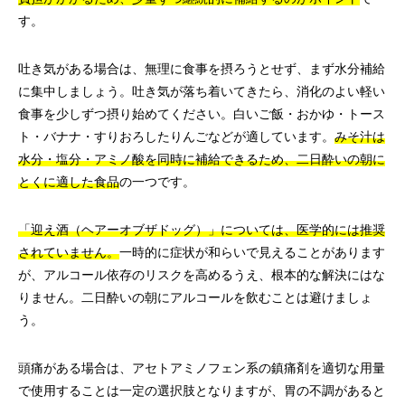
す。
吐き気がある場合は、無理に食事を摂ろうとせず、まず水分補給
に集中しましょう。吐き気が落ち着いてきたら、消化のよい軽い
食事を少しずつ摂り始めてください。白いご飯・おかゆ・トース
ト・バナナ・すりおろしたりんごなどが適しています。
みそ汁は
水分・塩分・アミノ酸を同時に補給できるため、二日酔いの朝に
とくに適した食品
の一つです。
「迎え酒（ヘアーオブザドッグ）」については、医学的には推奨
されていません。
一時的に症状が和らいで見えることがあります
が、アルコール依存のリスクを高めるうえ、根本的な解決にはな
りません。二日酔いの朝にアルコールを飲むことは避けましょ
う。
頭痛がある場合は、アセトアミノフェン系の鎮痛剤を適切な用量
で使用することは一定の選択肢となりますが、胃の不調があると