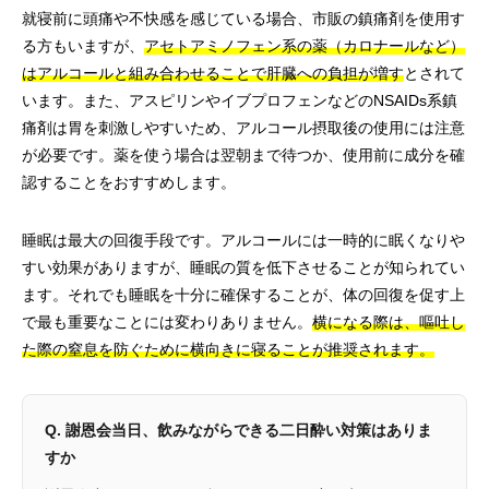
就寝前に頭痛や不快感を感じている場合、市販の鎮痛剤を使用す
る方もいますが、
アセトアミノフェン系の薬（カロナールなど）
はアルコールと組み合わせることで肝臓への負担が増す
とされて
います。また、アスピリンやイブプロフェンなどのNSAIDs系鎮
痛剤は胃を刺激しやすいため、アルコール摂取後の使用には注意
が必要です。薬を使う場合は翌朝まで待つか、使用前に成分を確
認することをおすすめします。
睡眠は最大の回復手段です。アルコールには一時的に眠くなりや
すい効果がありますが、睡眠の質を低下させることが知られてい
ます。それでも睡眠を十分に確保することが、体の回復を促す上
で最も重要なことには変わりありません。
横になる際は、嘔吐し
た際の窒息を防ぐために横向きに寝ることが推奨されます。
Q. 謝恩会当日、飲みながらできる二日酔い対策はありま
すか