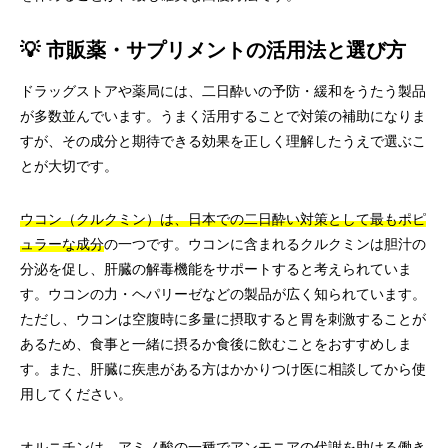
💡 市販薬・サプリメントの活用法と選び方
ドラッグストアや薬局には、二日酔いの予防・緩和をうたう製品
が多数並んでいます。うまく活用することで対策の補助になりま
すが、その成分と期待できる効果を正しく理解したうえで選ぶこ
とが大切です。
ウコン（クルクミン）は、日本での二日酔い対策として最もポピ
ュラーな成分
の一つです。ウコンに含まれるクルクミンは胆汁の
分泌を促し、肝臓の解毒機能をサポートすると考えられていま
す。ウコンの力・ヘパリーゼなどの製品が広く知られています。
ただし、ウコンは空腹時に多量に摂取すると胃を刺激することが
あるため、食事と一緒に摂るか食後に飲むことをおすすめしま
す。また、肝臓に疾患がある方はかかりつけ医に相談してから使
用してください。
オルニチンは、アミノ酸の一種でアンモニアの代謝を助ける働き