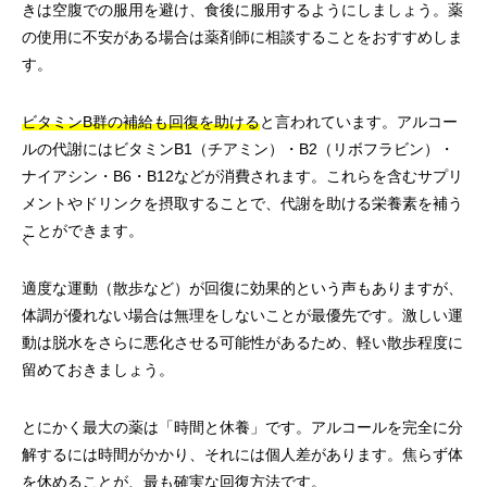
きは空腹での服用を避け、食後に服用するようにしましょう。薬
の使用に不安がある場合は薬剤師に相談することをおすすめしま
す。
ビタミンB群の補給も回復を助ける
と言われています。アルコー
ルの代謝にはビタミンB1（チアミン）・B2（リボフラビン）・
ナイアシン・B6・B12などが消費されます。これらを含むサプリ
メントやドリンクを摂取することで、代謝を助ける栄養素を補う
ことができます。
適度な運動（散歩など）が回復に効果的という声もありますが、
体調が優れない場合は無理をしないことが最優先です。激しい運
動は脱水をさらに悪化させる可能性があるため、軽い散歩程度に
留めておきましょう。
とにかく最大の薬は「時間と休養」です。アルコールを完全に分
解するには時間がかかり、それには個人差があります。焦らず体
を休めることが、最も確実な回復方法です。