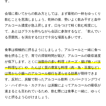
す。
会場に着いてからの飲み方としては、まず最初の一杯をゆっくり
飲むことを意識しましょう。乾杯の後、勢いよく飲み干すと血中
アルコール濃度が急上昇します。口をつけて軽く飲む程度にし
て、あとはグラスを持ちながら会話に参加するなど、「飲んでい
る雰囲気」を演出するだけで十分な場面も多いです。
食事は積極的に摂るようにしましょう。アルコールと一緒に食べ
物を摂ることで、胃での滞留時間が延び、アルコールの吸収速度
が低下します。とくに
油脂分の多い料理（チーズ・揚げ物・バタ
ー料理など）や、たんぱく質の豊富な料理（肉・魚・豆腐など）
は胃から小腸へのアルコール移行を遅らせる効果
が期待できま
す。反対に、炭酸で割ったアルコール飲料（スパークリングワイ
ン・ハイボール・カクテル）は炭酸によってアルコールの吸収が
速まるとも言われているため、飲む際には食事と一緒に、ゆっく
りと摂るよう心がけましょう。