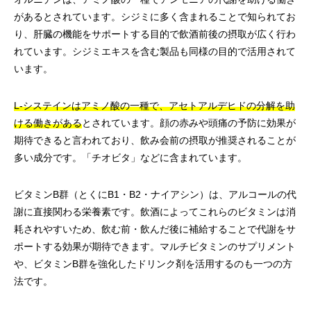
があるとされています。シジミに多く含まれることで知られてお
り、肝臓の機能をサポートする目的で飲酒前後の摂取が広く行わ
れています。シジミエキスを含む製品も同様の目的で活用されて
います。
L-システインはアミノ酸の一種で、アセトアルデヒドの分解を助
ける働きがある
とされています。顔の赤みや頭痛の予防に効果が
期待できると言われており、飲み会前の摂取が推奨されることが
多い成分です。「チオビタ」などに含まれています。
ビタミンB群（とくにB1・B2・ナイアシン）は、アルコールの代
謝に直接関わる栄養素です。飲酒によってこれらのビタミンは消
耗されやすいため、飲む前・飲んだ後に補給することで代謝をサ
ポートする効果が期待できます。マルチビタミンのサプリメント
や、ビタミンB群を強化したドリンク剤を活用するのも一つの方
法です。