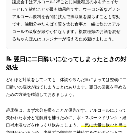
謝恩会中はアルコール1杯ごとに同量程度の水をチェイサ
ーとして飲むことが最も効果的です。ウーロン茶などノン
アルコール飲料を合間に挟んで摂取量を減らすことも有効
です。油脂分やたんぱく質を含む食事と一緒に飲むとアル
コールの吸収が緩やかになります。複数種類のお酒を混ぜ
るちゃんぽんはコンジナーが増えるため避けましょう。
📝 翌日に二日酔いになってしまったときの対
処法
どれほど対策をしていても、体調や飲んだ量によっては翌朝に二
日酔いの症状が出てしまうことはあります。翌日の回復を早める
ための方法を確認しておきましょう。
起床後は、まず水分を摂ることが優先です。アルコールによって
失われた水分と電解質を補うために、水・スポーツドリンク・経
口補水液などをゆっくり飲みましょう。
一気に大量に飲むと胃に
負担がかかるため、少量ずつ継続的に補給するのがポイント
で