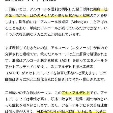
二日酔いとは、アルコールを過剰に摂取した翌日以降に
頭痛・吐
き気・倦怠感・口の渇きなどの不快な症状が続く状態
のことを指
します。医学的には「アルコール後遺症（Veisalgia）」と呼ばれ
ることもあり、単純にアルコールが残っているだけではなく、い
くつかの複合的なメカニズムが関係しています。
まず理解しておきたいのは、アルコール（エタノール）が体内で
分解される過程です。飲んだアルコールは主に肝臓で処理されま
す。肝臓はアルコール脱水素酵素（ADH）を使ってエタノールを
アセトアルデヒドに変換し、次にアルデヒド脱水素酵素
（ALDH）がアセトアルデヒドを無害な酢酸へと変えます。この
酢酸はさらに水と二酸化炭素に分解されて体外へ排出されます。
二日酔いの主な原因の一つは、この
アセトアルデヒド
です。アセ
トアルデヒドは毒性が高く、頭痛・吐き気・動悸・顔の赤みとい
った症状を引き起こします。また、アセトアルデヒドの分解速度
は個人差が大きく、
ALDHの活性が低い体質（いわゆる「お酒に