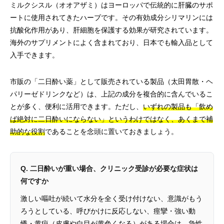
ミルクシスル（オオアザミ）はヨーロッパで伝統的に肝臓のサポ
ートに使用されてきたハーブです。その有効成分シリマリンには
抗酸化作用があり、肝細胞を保護する効果が研究されています。
海外のサプリメントによく含まれており、日本でも輸入品として
入手できます。
市販の「二日酔い薬」として販売されている製品（太田胃散・ヘ
パリーゼドリンクなど）は、上記の成分を複合的に含んでいるこ
とが多く、便利に活用できます。ただし、
いずれの製品も「飲め
ば絶対に二日酔いにならない」というわけではなく、あくまで補
助的な役割
であることを念頭に置いておきましょう。
Q. 二日酔いが重い場合、クリニック受診が必要な症状は
何ですか
激しい嘔吐が続いて水分を全く受け付けない、意識がもう
ろうとしている、呼びかけに反応しない、痙攣・強い動
悸・黄疸（皮膚や白目が黄色くなる）がある場合は、急性