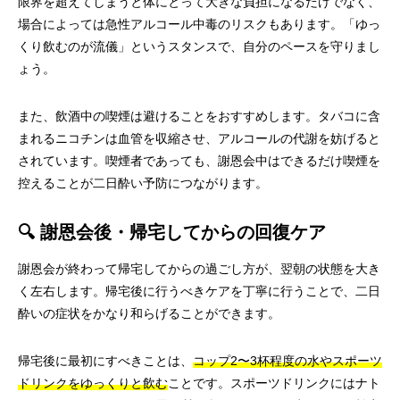
限界を超えてしまうと体にとって大きな負担になるだけでなく、
場合によっては急性アルコール中毒のリスクもあります。「ゆっ
くり飲むのが流儀」というスタンスで、自分のペースを守りまし
ょう。
また、飲酒中の喫煙は避けることをおすすめします。タバコに含
まれるニコチンは血管を収縮させ、アルコールの代謝を妨げると
されています。喫煙者であっても、謝恩会中はできるだけ喫煙を
控えることが二日酔い予防につながります。
🔍 謝恩会後・帰宅してからの回復ケア
謝恩会が終わって帰宅してからの過ごし方が、翌朝の状態を大き
く左右します。帰宅後に行うべきケアを丁寧に行うことで、二日
酔いの症状をかなり和らげることができます。
帰宅後に最初にすべきことは、
コップ2〜3杯程度の水やスポーツ
ドリンクをゆっくりと飲む
ことです。スポーツドリンクにはナト