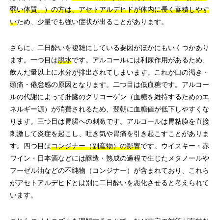
弱い体質」）の方は、アセトアルデヒドが体内に長く蓄積しやす
い
ため、少量でも強い症状が出ることがあります。
さらに、二日酔いを複雑にしている要因がほかにもいくつかあり
ます。一つ目は
脱水
です。アルコールには利尿作用があるため、
飲んだ量以上に水分が排出されてしまいます。これが口の渇き・
頭痛・倦怠感の原因となります。二つ目は低血糖です。アルコー
ルの代謝によって肝臓のグリコーゲン（血糖を維持するためのエ
ネルギー源）が消費されるため、翌朝に血糖値が低下しやすくな
ります。三つ目は胃腸への刺激です。アルコールは胃粘膜を直接
刺激して炎症を起こし、吐き気や胃痛を引き起こすことがありま
す。四つ目は
コンジナー（副産物）の影響
です。ウイスキー・赤
ワイン・日本酒などには醸造・熟成の過程で生じたメタノールや
フーゼル油などの不純物（コンジナー）が含まれており、これら
がアセトアルデヒドとは別に二日酔いを悪化させると考えられて
います。