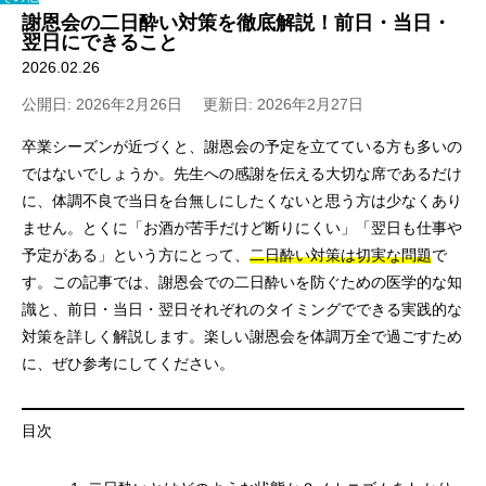
謝恩会の二日酔い対策を徹底解説！前日・当日・
翌日にできること
2026.02.26
公開日: 2026年2月26日
更新日: 2026年2月27日
卒業シーズンが近づくと、謝恩会の予定を立てている方も多いの
ではないでしょうか。先生への感謝を伝える大切な席であるだけ
に、体調不良で当日を台無しにしたくないと思う方は少なくあり
ません。とくに「お酒が苦手だけど断りにくい」「翌日も仕事や
予定がある」という方にとって、
二日酔い対策は切実な問題
で
す。この記事では、謝恩会での二日酔いを防ぐための医学的な知
識と、前日・当日・翌日それぞれのタイミングでできる実践的な
対策を詳しく解説します。楽しい謝恩会を体調万全で過ごすため
に、ぜひ参考にしてください。
目次