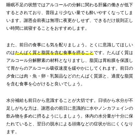
睡眠不足の状態ではアルコールの分解に関わる肝臓の働きが低下
するとされており、普段より少ない量でも酔いやすくなってしま
います。謝恩会前夜は無理に夜更かしせず、できるだけ規則正し
い時間に就寝することをおすすめします。
また、前日の食事にも気を配りましょう。とくに意識してほしい
のは
たんぱく質と脂質を含む食事を摂ること
です。たんぱく質は
アルコール分解酵素の材料となりますし、脂質は胃粘膜を保護し
て胃からのアルコール吸収速度を緩やかにしてくれます。前日の
夕食には肉・魚・卵・乳製品などのたんぱく質源と、適度な脂質
を含む食事を心がけると良いでしょう。
水分補給も前日から意識することが大切です。日頃から水分が不
足しがちな方は、謝恩会の前日に意識的に水やノンカフェインの
飲み物を多めに摂るようにしましょう。体内の水分量が十分に保
たれていると、翌日の脱水による頭痛などの症状が出にくくなり
ます。