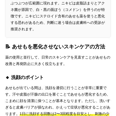
ぶつぶつが広範囲に現れます。ニキビは皮脂詰まりとアク
ネ菌が原因で、白・黒の面ぽう（コメドン）を伴うのが特
徴です。ニキビにステロイド含有のあせも薬を使うと悪化
する恐れがあるため、判断に迷う場合は皮膚科への受診が
推奨されます。
📝 あせもを悪化させないスキンケアの方法
薬の使用と並行して、日常のスキンケアを見直すことがあせもの
改善と再発防止に大きく役立ちます。
🔸 洗顔のポイント
あせもが出ている間は、洗顔を適切に行うことが非常に重要で
す。汗や皮脂が汗腺の出口を塞ぐことであせもが悪化するため、
こまめに顔を清潔に保つことが基本となります。ただし、洗いす
ぎると皮膚バリアが損なわれ、かえって症状が悪化することがあ
ります。
1日に洗顔する回数は2〜3回程度を目安とし、刺激の少