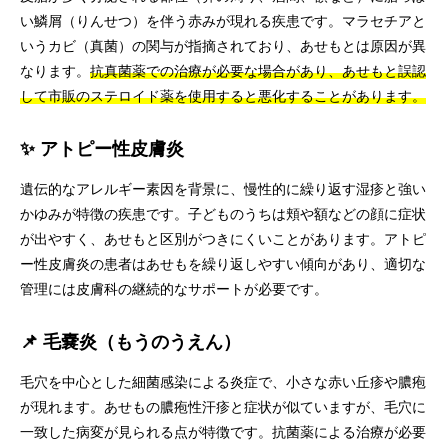
い鱗屑（りんせつ）を伴う赤みが現れる疾患です。マラセチアと
いうカビ（真菌）の関与が指摘されており、あせもとは原因が異
なります。
抗真菌薬での治療が必要な場合があり、あせもと誤認
して市販のステロイド薬を使用すると悪化することがあります。
✨ アトピー性皮膚炎
遺伝的なアレルギー素因を背景に、慢性的に繰り返す湿疹と強い
かゆみが特徴の疾患です。子どものうちは頬や額などの顔に症状
が出やすく、あせもと区別がつきにくいことがあります。アトピ
ー性皮膚炎の患者はあせもを繰り返しやすい傾向があり、適切な
管理には皮膚科の継続的なサポートが必要です。
📌 毛嚢炎（もうのうえん）
毛穴を中心とした細菌感染による炎症で、小さな赤い丘疹や膿疱
が現れます。あせもの膿疱性汗疹と症状が似ていますが、毛穴に
一致した病変が見られる点が特徴です。抗菌薬による治療が必要