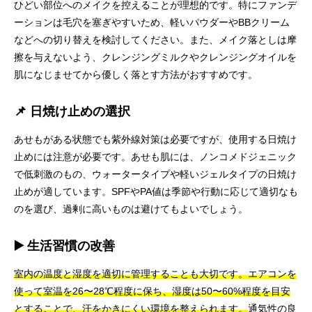
ひどい部位へのメイクを控えることが理想的です。特にファンデ
ーションは毛穴を塞ぎやすいため、軽いパウダーやBBクリーム
などへの切り替えを検討してください。また、メイク落としは摩
擦を与えないよう、クレンジングミルクやクレンジングオイルを
肌になじませてから優しく落とす方法がおすすめです。
📌 日焼け止めの選択
あせもがある状態でも紫外線対策は必要ですが、使用する日焼け
止めには注意が必要です。あせも肌には、ノンコメドジェニック
で低刺激のもの、ウォータータイプや軽いジェルタイプの日焼け
止めが適しています。SPFやPA値は季節や行動に応じて適切なも
のを選び、過剰に高いものは避けてもよいでしょう。
▶️ 生活習慣の改善
室内の温度と湿度を適切に管理することも大切です。エアコンを
使って室温を26〜28℃程度に保ち、湿度は50〜60%程度を目安
とすることで、汗をかきにくい環境を整えられます。
通気性の良