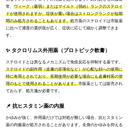
常、
ウィーク（最弱）またはマイルド（弱め）ランクのステロイ
ドが使用されますが、症状が重い場合はストロングランクが短期
間のみ処方されることもあります。
処方薬のステロイドは市販薬
に比べて濃度の選択肢が広く、症状に応じて細かく調整できま
す。
✨ タクロリムス外用薬（プロトピック軟膏）
ステロイドとは異なるメカニズムで免疫反応を抑制する薬です。
ステロイドの副作用（皮膚の菲薄化など）が心配な顔への使用に
特に有用とされており、長期使用が必要な場合にも皮膚科医の管
理のもとで使用されることがあります。
市販薬としては販売され
ておらず、処方箋が必要です。
📌 抗ヒスタミン薬の内服
かゆみが強く、外用薬だけでは対処が難しい場合、抗ヒスタミン
薬の内服薬が処方されることがあります。全身のかゆみを抑える