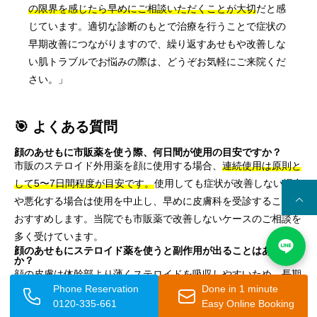
の限界を感じたら早めにご相談いただくことが大切
だと感
じています。適切な診断のもとで治療を行うことで症状の
早期改善につながりますので、繰り返すあせもや改善しな
い肌トラブルでお悩みの際は、どうぞお気軽にご来院くだ
さい。」
🎯 よくある質問
顔のあせもに市販薬を使う際、何日間が使用の目安ですか？
市販のステロイド外用薬を顔に使用する場合、
連続使用は原則と
して5〜7日間程度が目安です。
使用しても症状が改善しない場合
や悪化する場合は使用を中止し、早めに皮膚科を受診することを
おすすめします。当院でも市販薬で改善しないケースのご相談を
多く受けています。
顔のあせもにステロイド薬を使うと副作用が出ることはあります
か？
顔の皮膚は体幹部より薄くステロイドを吸収しやすいため、長期
Phone Reservation
Done in 1 minute
使用や強いランクのステロイドを使うと、皮膚が薄くなる・毛細
0120-335-661
Easy Online Booking
血管が拡張するなどの副作用が生じる可能性があります。また、