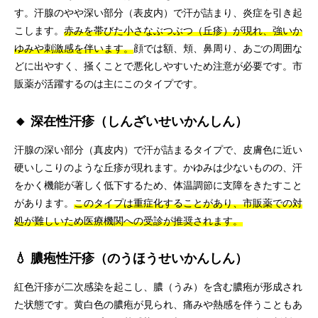
す。汗腺のやや深い部分（表皮内）で汗が詰まり、炎症を引き起
こします。
赤みを帯びた小さなぶつぶつ（丘疹）が現れ、強いか
ゆみや刺激感を伴います。
顔では額、頬、鼻周り、あごの周囲な
どに出やすく、掻くことで悪化しやすいため注意が必要です。市
販薬が活躍するのは主にこのタイプです。
🔸 深在性汗疹（しんざいせいかんしん）
汗腺の深い部分（真皮内）で汗が詰まるタイプで、皮膚色に近い
硬いしこりのような丘疹が現れます。かゆみは少ないものの、汗
をかく機能が著しく低下するため、体温調節に支障をきたすこと
があります。
このタイプは重症化することがあり、市販薬での対
処が難しいため医療機関への受診が推奨されます。
💧 膿疱性汗疹（のうほうせいかんしん）
紅色汗疹が二次感染を起こし、膿（うみ）を含む膿疱が形成され
た状態です。黄白色の膿疱が見られ、痛みや熱感を伴うこともあ