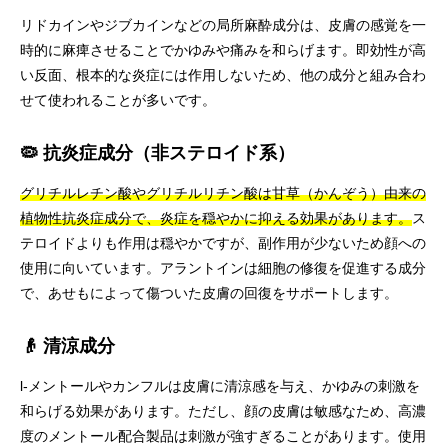
リドカインやジブカインなどの局所麻酔成分は、皮膚の感覚を一
時的に麻痺させることでかゆみや痛みを和らげます。即効性が高
い反面、根本的な炎症には作用しないため、他の成分と組み合わ
せて使われることが多いです。
🦠 抗炎症成分（非ステロイド系）
グリチルレチン酸やグリチルリチン酸は甘草（かんぞう）由来の
植物性抗炎症成分で、炎症を穏やかに抑える効果があります。
ス
テロイドよりも作用は穏やかですが、副作用が少ないため顔への
使用に向いています。アラントインは細胞の修復を促進する成分
で、あせもによって傷ついた皮膚の回復をサポートします。
👴 清涼成分
l-メントールやカンフルは皮膚に清涼感を与え、かゆみの刺激を
和らげる効果があります。ただし、顔の皮膚は敏感なため、高濃
度のメントール配合製品は刺激が強すぎることがあります。使用