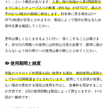
ト）」という概念があります。
人差し指の先端から第1関節部分
までに出したチューブ入りの軟膏（約0.5g）が1FTUで、成人の
手のひら2枚分の面積に相当します。
顔全体に塗る場合は1〜
2FTU程度が目安とされますが、製品によって指示が異なるため
添付文書を確認してください。
塗布は優しくなじませるように行い、強くこすることは避けま
す。目や口の周囲への使用には特別な注意が必要で、眼球に薬が
入らないよう目の周りへの使用は最小限にとどめてください。
🦠 使用期間と頻度
市販のステロイド外用薬を顔に使用する場合、連続使用は原則と
して5〜7日間程度までとされています。
使用しても症状が改善し
ない場合や悪化する場合は使用を中止し、皮膚科を受診すること
が大切です。1日の使用回数は製品によって異なりますが、1〜2
回が一般的です。