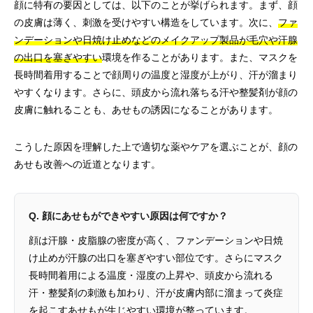
顔に特有の要因としては、以下のことが挙げられます。まず、顔
の皮膚は薄く、刺激を受けやすい構造をしています。次に、
ファ
ンデーションや日焼け止めなどのメイクアップ製品が毛穴や汗腺
の出口を塞ぎやすい
環境を作ることがあります。また、マスクを
長時間着用することで顔周りの温度と湿度が上がり、汗が溜まり
やすくなります。さらに、頭皮から流れ落ちる汗や整髪剤が顔の
皮膚に触れることも、あせもの誘因になることがあります。
こうした原因を理解した上で適切な薬やケアを選ぶことが、顔の
あせも改善への近道となります。
Q. 顔にあせもができやすい原因は何ですか？
顔は汗腺・皮脂腺の密度が高く、ファンデーションや日焼
け止めが汗腺の出口を塞ぎやすい部位です。さらにマスク
長時間着用による温度・湿度の上昇や、頭皮から流れる
汗・整髪剤の刺激も加わり、汗が皮膚内部に溜まって炎症
を起こすあせもが生じやすい環境が整っています。