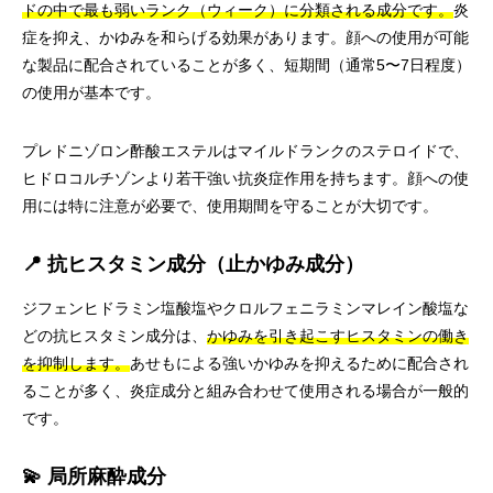
ドの中で最も弱いランク（ウィーク）に分類される成分です。
炎
症を抑え、かゆみを和らげる効果があります。顔への使用が可能
な製品に配合されていることが多く、短期間（通常5〜7日程度）
の使用が基本です。
プレドニゾロン酢酸エステルはマイルドランクのステロイドで、
ヒドロコルチゾンより若干強い抗炎症作用を持ちます。顔への使
用には特に注意が必要で、使用期間を守ることが大切です。
📍 抗ヒスタミン成分（止かゆみ成分）
ジフェンヒドラミン塩酸塩やクロルフェニラミンマレイン酸塩な
どの抗ヒスタミン成分は、
かゆみを引き起こすヒスタミンの働き
を抑制します。
あせもによる強いかゆみを抑えるために配合され
ることが多く、炎症成分と組み合わせて使用される場合が一般的
です。
💫 局所麻酔成分