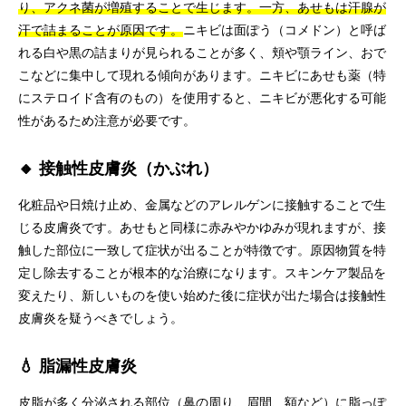
り、アクネ菌が増殖することで生じます。一方、あせもは汗腺が
汗で詰まることが原因です。
ニキビは面ぽう（コメドン）と呼ば
れる白や黒の詰まりが見られることが多く、頬や顎ライン、おで
こなどに集中して現れる傾向があります。ニキビにあせも薬（特
にステロイド含有のもの）を使用すると、ニキビが悪化する可能
性があるため注意が必要です。
🔸 接触性皮膚炎（かぶれ）
化粧品や日焼け止め、金属などのアレルゲンに接触することで生
じる皮膚炎です。あせもと同様に赤みやかゆみが現れますが、接
触した部位に一致して症状が出ることが特徴です。原因物質を特
定し除去することが根本的な治療になります。スキンケア製品を
変えたり、新しいものを使い始めた後に症状が出た場合は接触性
皮膚炎を疑うべきでしょう。
💧 脂漏性皮膚炎
皮脂が多く分泌される部位（鼻の周り、眉間、額など）に脂っぽ