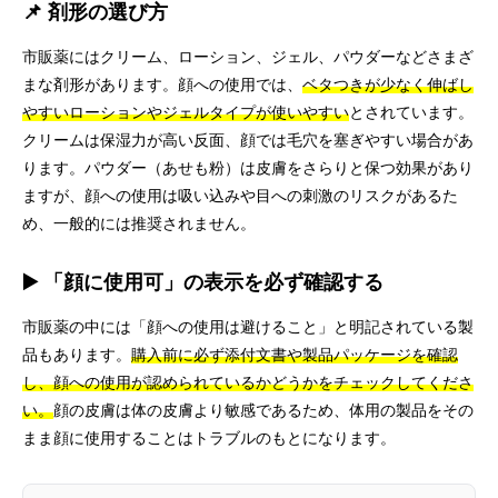
📌 剤形の選び方
市販薬にはクリーム、ローション、ジェル、パウダーなどさまざ
まな剤形があります。顔への使用では、
ベタつきが少なく伸ばし
やすいローションやジェルタイプが使いやすい
とされています。
クリームは保湿力が高い反面、顔では毛穴を塞ぎやすい場合があ
ります。パウダー（あせも粉）は皮膚をさらりと保つ効果があり
ますが、顔への使用は吸い込みや目への刺激のリスクがあるた
め、一般的には推奨されません。
▶️ 「顔に使用可」の表示を必ず確認する
市販薬の中には「顔への使用は避けること」と明記されている製
品もあります。
購入前に必ず添付文書や製品パッケージを確認
し、顔への使用が認められているかどうかをチェックしてくださ
い。
顔の皮膚は体の皮膚より敏感であるため、体用の製品をその
まま顔に使用することはトラブルのもとになります。