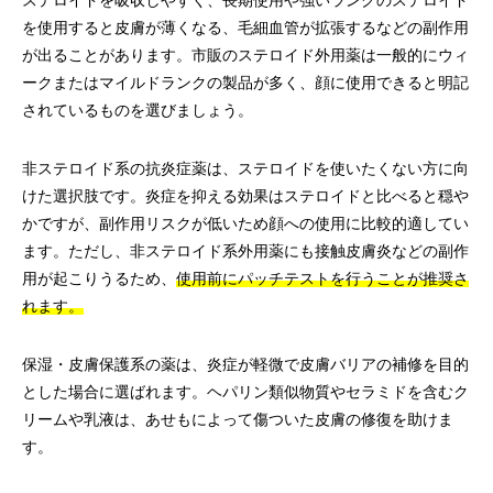
ステロイドを吸収しやすく、長期使用や強いランクのステロイド
を使用すると皮膚が薄くなる、毛細血管が拡張するなどの副作用
が出ることがあります。市販のステロイド外用薬は一般的にウィ
ークまたはマイルドランクの製品が多く、顔に使用できると明記
されているものを選びましょう。
非ステロイド系の抗炎症薬は、ステロイドを使いたくない方に向
けた選択肢です。炎症を抑える効果はステロイドと比べると穏や
かですが、副作用リスクが低いため顔への使用に比較的適してい
ます。ただし、非ステロイド系外用薬にも接触皮膚炎などの副作
用が起こりうるため、
使用前にパッチテストを行うことが推奨さ
れます。
保湿・皮膚保護系の薬は、炎症が軽微で皮膚バリアの補修を目的
とした場合に選ばれます。ヘパリン類似物質やセラミドを含むク
リームや乳液は、あせもによって傷ついた皮膚の修復を助けま
す。