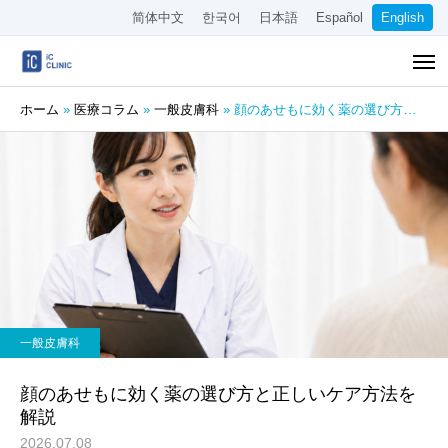
简体中文
한국어
日本語
Español
English
ホーム
»
医療コラム
»
一般皮膚科
»
顔のあせもに効く薬の選び方と正しいケア方法を解説
一般皮膚科
顔のあせもに効く薬の選び方と正しいケア方法を
解説
2026.07.08