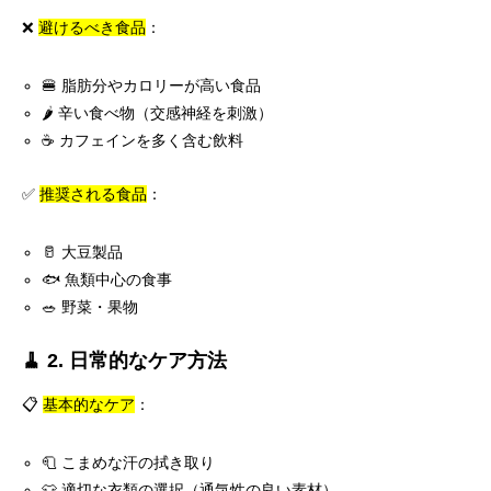
❌
避けるべき食品
：
🍔 脂肪分やカロリーが高い食品
🌶️ 辛い食べ物（交感神経を刺激）
☕ カフェインを多く含む飲料
✅
推奨される食品
：
🥛 大豆製品
🐟 魚類中心の食事
🥗 野菜・果物
🧹 2. 日常的なケア方法
📋
基本的なケア
：
🧻 こまめな汗の拭き取り
👕 適切な衣類の選択（通気性の良い素材）