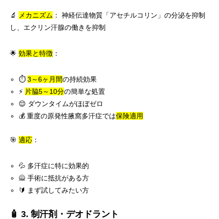
🔬
メカニズム
： 神経伝達物質「アセチルコリン」の分泌を抑制
し、エクリン汗腺の働きを抑制
🌟
効果と特徴
：
⏱️
3～6ヶ月間
の持続効果
⚡
片脇5～10分
の簡単な処置
😌 ダウンタイムがほぼゼロ
💰 重度の原発性腋窩多汗症では
保険適用
🎯
適応
：
💦 多汗症に特に効果的
🙅 手術に抵抗がある方
🔰 まず試してみたい方
🧴 3. 制汗剤・デオドラント