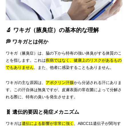
🔬 ワキガ（腋臭症）の基本的な理解
💭 ワキガとは何か
ワキガ（腋臭症）は、脇の下から特有の強い体臭がする体質のこ
とを指します。これは
疾病ではなく、健康上のリスクがあるもの
でもありません
。また、他者に感染することもありません。
ワキガの主な原因は、
アポクリン汗腺
から分泌される汗にありま
す。この汗自体は無臭ですが、皮膚表面の常在菌によって分解さ
れる際に、特有の臭いを発生させます。
🧬 遺伝的要因と発症メカニズム
ワキガは
遺伝による影響が非常に強く
、ABCC11遺伝子が関与す