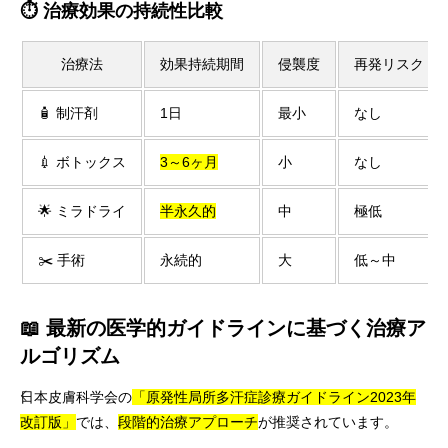
⏱️ 治療効果の持続性比較
治療法
効果持続期間
侵襲度
再発リスク
🧴 制汗剤
1日
最小
なし
💉 ボトックス
3～6ヶ月
小
なし
🌟 ミラドライ
半永久的
中
極低
✂️ 手術
永続的
大
低～中
📖 最新の医学的ガイドラインに基づく治療ア
ルゴリズム
日本皮膚科学会の
「原発性局所多汗症診療ガイドライン2023年
改訂版」
では、
段階的治療アプローチ
が推奨されています。