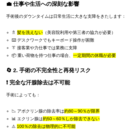
💼 仕事や生活への深刻な影響
手術後のダウンタイムは日常生活に大きな支障をきたします：
🚿
髪を洗えない
（美容院利用や第三者の協力が必要）
⌨️ デスクワークでもキーボード操作が困難
👔 接客業や力仕事では業務に支障
📦 重い荷物を持つ仕事の場合、
一定期間の休職が必要
🔄 2. 手術の不完全性と再発リスク
❗ 完全な汗腺除去は不可能
手術によっても：
📉 アポクリン腺の除去率は
約80～90％が限界
📊 エクリン腺は
約50～60％しか除去できない
⚠️
100％の除去は物理的に不可能