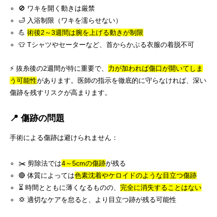
🚫 ワキを開く動きは厳禁
🛁 入浴制限（ワキを濡らせない）
💪
術後2～3週間は腕を上げる動きが制限
👕 Tシャツやセーターなど、首からかぶる衣服の着脱不可
⚡ 抜糸後の2週間が特に重要で、
力が加われば傷口が開いてしま
う可能性
があります。医師の指示を徹底的に守らなければ、深い
傷跡を残すリスクが高まります。
📍 傷跡の問題
手術による傷跡は避けられません：
✂️ 剪除法では
4～5cmの傷跡
が残る
🔴 体質によっては
色素沈着やケロイドのような目立つ傷跡
⏳ 時間とともに薄くなるものの、
完全に消失することはない
💢 適切なケアを怠ると、より目立つ跡が残る可能性