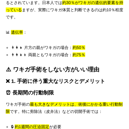
るとされています。日本人では
約30％がワキガの遺伝的要素を持
っている
ますが、実際にワキガ体質と判断できるのは約10％程度
です。
📊
遺伝率
：
👨‍👩‍👧 片方の親がワキガの場合：
約50％
👨‍👩‍👧‍👦 両親ともワキガの場合：
約75％
⚠️ ワキガ手術をしない方がいい理由
❌ 1. 手術に伴う重大なリスクとデメリット
⏰ 長期間の行動制限
ワキガ手術の
最も大きなデメリットは、術後にかかる重い行動制
限
です。特に剪除法（皮弁法）などの切開手術では：
🔒
約1週間の圧迫固定
が必要