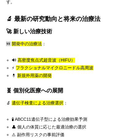
す。
🔬 最新の研究動向と将来の治療法
🚀 新しい治療技術
🆕
開発中の治療法
：
🔊
高密度焦点式超音波（HIFU）
⚡
フラクショナルマイクロニードル高周波
💊
新規外用薬の開発
🧬 個別化医療への展開
🔬
遺伝子検査による治療選択
：
🧪 ABCC11遺伝子型による治療効果予測
👤 個人の体質に応じた最適治療の選択
⚠️ 副作用リスクの事前評価