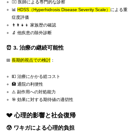
👨‍⚕️ 医師による専門的な診察
📊
HDSS（Hyperhidrosis Disease Severity Scale）
による重
症度評価
👨‍👩‍👧‍👦 家族歴の確認
🔬 他疾患の除外診断
⏰ 3. 治療の継続可能性
📅
長期的視点での検討
：
💵 治療にかかる総コスト
🏥 通院の利便性
⚠️ 副作用への対処能力
🎯 効果に対する期待値の適切性
💔 心理的影響と社会復帰
😰 ワキガによる心理的負担