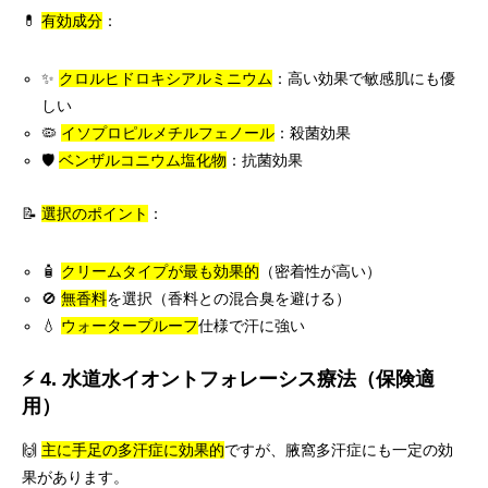
💊
有効成分
：
✨
クロルヒドロキシアルミニウム
：高い効果で敏感肌にも優
しい
🦠
イソプロピルメチルフェノール
：殺菌効果
🛡️
ベンザルコニウム塩化物
：抗菌効果
📝
選択のポイント
：
🧴
クリームタイプが最も効果的
（密着性が高い）
🚫
無香料
を選択（香料との混合臭を避ける）
💧
ウォータープルーフ
仕様で汗に強い
⚡ 4. 水道水イオントフォレーシス療法（保険適
用）
🙌
主に手足の多汗症に効果的
ですが、腋窩多汗症にも一定の効
果があります。