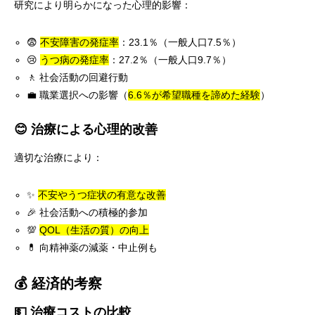
研究により明らかになった心理的影響：
😨
不安障害の発症率
：23.1％（一般人口7.5％）
😢
うつ病の発症率
：27.2％（一般人口9.7％）
🚶 社会活動の回避行動
💼 職業選択への影響（
6.6％が希望職種を諦めた経験
）
😊 治療による心理的改善
適切な治療により：
✨
不安やうつ症状の有意な改善
🎉 社会活動への積極的参加
💯
QOL（生活の質）の向上
💊 向精神薬の減薬・中止例も
💰 経済的考察
💵 治療コストの比較