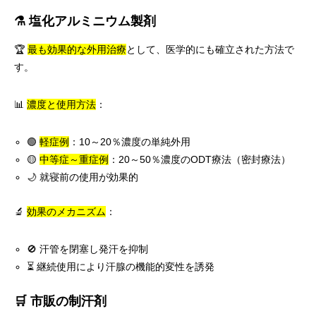
⚗️ 塩化アルミニウム製剤
🏆
最も効果的な外用治療
として、医学的にも確立された方法で
す。
📊
濃度と使用方法
：
🟢
軽症例
：10～20％濃度の単純外用
🟡
中等症～重症例
：20～50％濃度のODT療法（密封療法）
🌙 就寝前の使用が効果的
🔬
効果のメカニズム
：
🚫 汗管を閉塞し発汗を抑制
⏳ 継続使用により汗腺の機能的変性を誘発
🛒 市販の制汗剤