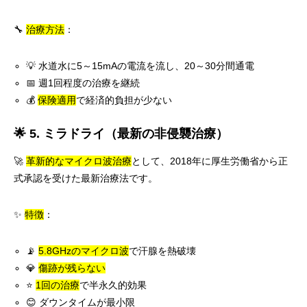
🔧
治療方法
：
💡 水道水に5～15mAの電流を流し、20～30分間通電
📅 週1回程度の治療を継続
💰
保険適用
で経済的負担が少ない
🌟 5. ミラドライ（最新の非侵襲治療）
🚀
革新的なマイクロ波治療
として、2018年に厚生労働省から正
式承認を受けた最新治療法です。
✨
特徴
：
📡
5.8GHzのマイクロ波
で汗腺を熱破壊
💎
傷跡が残らない
⭐
1回の治療
で半永久的効果
😊 ダウンタイムが最小限