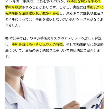
💡 ワキガ（腋臭症）に悩む多くの方が、
根本的な解決を求めて
手術を検討
されることがあります。しかし、実際には
手術以外に
も効果的な治療選択肢が数多く存在
し、患者さまの症状や生活ス
タイルによっては、手術を選択しない方が良いケースも少なくあ
りません。
📚 本記事では、ワキガ手術のリスクやデメリットを詳しく解説
し、
手術を避けるべき状況や人の特徴
、そして効果的な代替治療
法について、最新の医学的知見に基づいて包括的にご紹介しま
す。