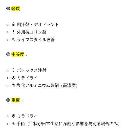
🟢
軽度
：
🧴 制汗剤・デオドラント
💊 外用抗コリン薬
🏃 ライフスタイル改善
🟡
中等度
：
💉 ボトックス注射
🌟 ミラドライ
⚗️ 塩化アルミニウム製剤（高濃度）
🔴
重度
：
🌟 ミラドライ
⚠️ 手術（症状が日常生活に深刻な影響を与える場合のみ）