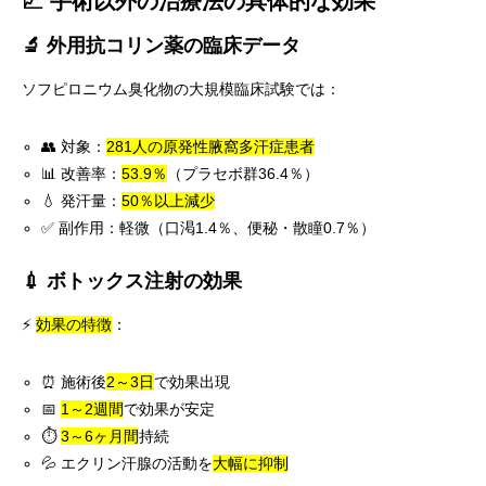
📈 手術以外の治療法の具体的な効果
🔬 外用抗コリン薬の臨床データ
ソフピロニウム臭化物の大規模臨床試験では：
👥 対象：
281人の原発性腋窩多汗症患者
📊 改善率：
53.9％
（プラセボ群36.4％）
💧 発汗量：
50％以上減少
✅ 副作用：軽微（口渇1.4％、便秘・散瞳0.7％）
💉 ボトックス注射の効果
⚡
効果の特徴
：
⏰ 施術後
2～3日
で効果出現
📅
1～2週間
で効果が安定
⏱️
3～6ヶ月間
持続
💦 エクリン汗腺の活動を
大幅に抑制