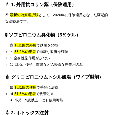
💊 1. 外用抗コリン薬（保険適用）
🎉
最新の治療選択肢
として、2020年に保険適用となった画期的
な治療法です。
🧪 ソフピロニウム臭化物（5％ゲル）
⏰
1日1回の外用
で効果を発揮
📈
53.9％の患者
で顕著な改善を確認
✨ 全身性副作用が少ない
😊 口渇、便秘、散瞳などの軽微な副作用のみ
🧴 グリコピロニウムトシル酸塩（ワイプ製剤）
📅
1日1回の使用
で手軽に治療
📊
51.6％の患者
で改善効果
👦 小児（9歳以上）にも使用可能
💉 2. ボトックス注射