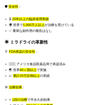
🛡️
安全性
：
⏳
20年以上の臨床使用実績
🌍 世界で
1,000万人以上
が治療を受けている
✅ 重篤な副作用の報告はなし
🌟 ミラドライの革新性
🏅
FDA承認の安全性
：
🇺🇸 アメリカ食品医薬品局で承認済み
🌏 世界
40ヶ国以上
で実施
📈
累計20万症例以上
の実績
🎯
治療効果
：
⭐
1回の治療
で半永久的効果