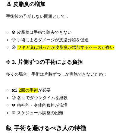
👃 皮脂臭の増加
手術後の予期しない問題として：
🚫 皮脂腺は手術で除去できない
💥 手術によるダメージが皮脂分泌を促進
😰
ワキガ臭は減ったが皮脂臭が増加するケースが多い
➗ 3. 片側ずつの手術による負担
多くの場合、手術は片脇ずつしか実施できないため：
✖️2
2回の手術
が必要
😓 各回でダウンタイムを経験
💔 精神的・身体的負担が倍増
📅 スケジュール調整の困難
🙋 手術を避けるべき人の特徴