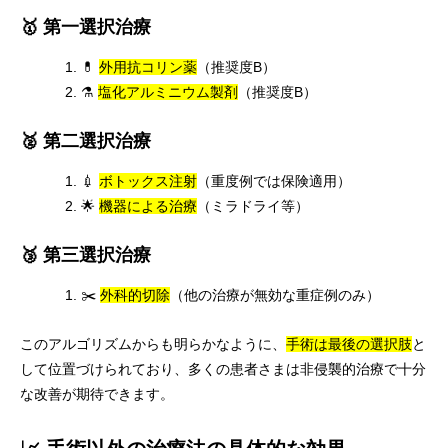
🥇 第一選択治療
💊
外用抗コリン薬
（推奨度B）
⚗️
塩化アルミニウム製剤
（推奨度B）
🥈 第二選択治療
💉
ボトックス注射
（重度例では保険適用）
🌟
機器による治療
（ミラドライ等）
🥉 第三選択治療
✂️
外科的切除
（他の治療が無効な重症例のみ）
このアルゴリズムからも明らかなように、
手術は最後の選択肢
と
して位置づけられており、多くの患者さまは非侵襲的治療で十分
な改善が期待できます。