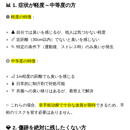
📊 1. 症状が軽度～中等度の方
🟢
軽度の特徴
：
👤 自分では臭いを感じるが、他人は気づかない程度
📏 近距離（30cm以内）でないと臭いを感じない
🏃 特定の条件下（運動後、ストレス時）のみ臭いが発生
🟡
中等度の特徴
：
📐 1m程度の距離でも臭いを感じる
🧴 日常的に制汗剤で対処可能
👔 衣服への臭い移りはあるが、着替えで解決
✨ これらの場合、
非手術治療で十分な改善が期待
できるため、手
術のリスクを冒す必要はありません。
💎 2. 傷跡を絶対に残したくない方