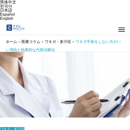
简体中文
한국어
日本語
Español
English
ホーム
»
医療コラム
»
ワキガ・多汗症
»
ワキガ手術をしない方がい
い理由と効果的な代替治療法
ワキガ・多汗症