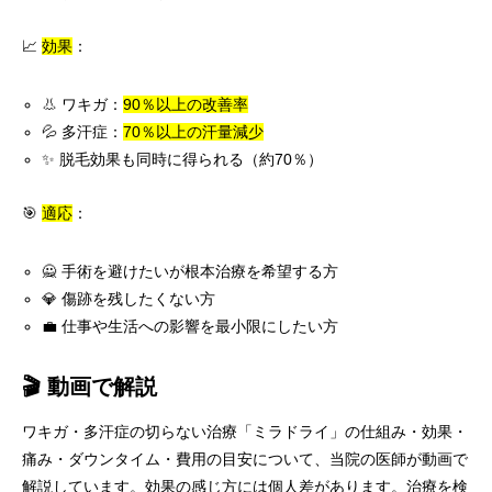
📈
効果
：
👃 ワキガ：
90％以上の改善率
💦 多汗症：
70％以上の汗量減少
✨ 脱毛効果も同時に得られる（約70％）
🎯
適応
：
🙅 手術を避けたいが根本治療を希望する方
💎 傷跡を残したくない方
💼 仕事や生活への影響を最小限にしたい方
🎬 動画で解説
ワキガ・多汗症の切らない治療「ミラドライ」の仕組み・効果・
痛み・ダウンタイム・費用の目安について、当院の医師が動画で
解説しています。効果の感じ方には個人差があります。治療を検