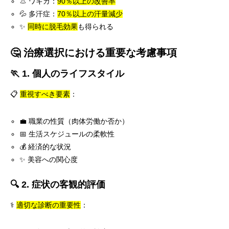
👃 ワキガ：
90％以上の改善率
💦 多汗症：
70％以上の汗量減少
✨
同時に脱毛効果
も得られる
🤔 治療選択における重要な考慮事項
🏃 1. 個人のライフスタイル
📋
重視すべき要素
：
💼 職業の性質（肉体労働か否か）
📅 生活スケジュールの柔軟性
💰 経済的な状況
✨ 美容への関心度
🔍 2. 症状の客観的評価
⚕️
適切な診断の重要性
：