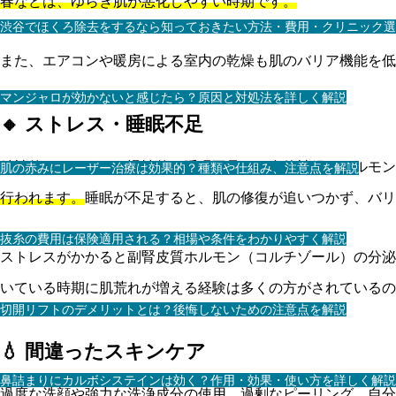
春などは、ゆらぎ肌が悪化しやすい時期です。
渋谷でほくろ除去をするなら知っておきたい方法・費用・クリニック選
また、エアコンや暖房による室内の乾燥も肌のバリア機能を低
マンジャロが効かないと感じたら？原因と対処法を詳しく解説
🔸 ストレス・睡眠不足
精神的なストレスや慢性的な睡眠不足は、自律神経やホルモン
肌の赤みにレーザー治療は効果的？種類や仕組み、注意点を解説
行われます。
睡眠が不足すると、肌の修復が追いつかず、バリ
抜糸の費用は保険適用される？相場や条件をわかりやすく解説
ストレスがかかると副腎皮質ホルモン（コルチゾール）の分泌
いている時期に肌荒れが増える経験は多くの方がされているの
切開リフトのデメリットとは？後悔しないための注意点を解説
💧 間違ったスキンケア
鼻詰まりにカルボシステインは効く？作用・効果・使い方を詳しく解説
過度な洗顔や強力な洗浄成分の使用、過剰なピーリング、自分