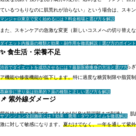
ているつもりなのに肌荒れが治らない」という場合は、スキ
マンジャロ東京で安く始めるには？料金相場と選び方を解説
また、スキンケアの急激な変更（新しいコスメへの切り替えな
ダイエット内服薬の種類と効果・副作用を徹底解説｜選び方のポイント
✨ 食生活・栄養不足
偏った食事や極端なダイエットによる栄養不足も、肌のゆらぎ
渋谷でダイエットを成功させるには？最新医療痩身の方法と選び方
ア機能や修復機能が低下します。
特に過度な糖質制限や脂質制
蕁麻疹に塗り薬は効果的？薬の種類と正しい選び方を解説
📌 紫外線ダメージ
紫外線は肌の大敵です。UV-AやUV-Bは肌深部まで到達し
サブシジョン全顔施術とは？効果・費用・ダウンタイムを徹底解説
激に対して敏感になります。
夏だけでなく、一年を通して紫外