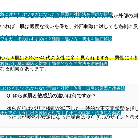
急に片方だけワキガになった？原因と対処法を医師が解説
肌のバリア機能とは、表皮の最も外側にある角質層が外部の刺
いれば、肌は適度な潤いを保ち、外部刺激に対しても過剰に反
くなります。
ワキガ手術のおすすめは？種類・選び方・費用を徹底解説
ゆらぎ肌は20代〜40代の女性に多く見られますが、男性にも
右脇だけ臭い原因と対策｜効果的なケア方法を徹底解説
なる傾向があります。
自分の匂いがわからない理由と対策｜体臭・口臭の原因と改善法
Q. ゆらぎ肌と敏感肌の違いは何ですか？
ゆらぎ肌はバリア機能が低下した一時的な不安定状態を指
汗が滝のように出る原因と対策｜多汗症の症状・治療法を解説
った肌が突然不安定になった場合はゆらぎ肌のサインと考
脇ボトックスの効果とは？持続期間や副作用まで徹底解説