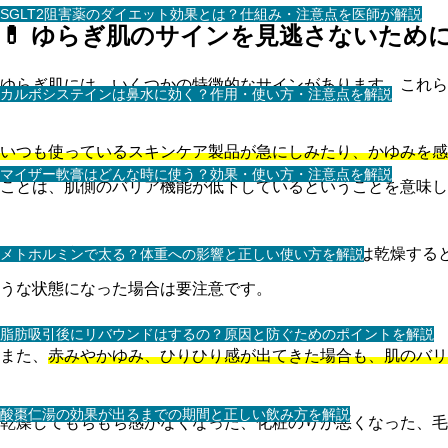
SGLT2阻害薬のダイエット効果とは？仕組み・注意点を医師が解説
💊 ゆらぎ肌のサインを見逃さないため
ゆらぎ肌には、いくつかの特徴的なサインがあります。これら
カルボシステインは鼻水に効く？作用・使い方・注意点を解説
いつも使っているスキンケア製品が急にしみたり、かゆみを感
マイザー軟膏はどんな時に使う？効果・使い方・注意点を解説
ことは、肌側のバリア機能が低下しているということを意味し
次に、Tゾーンは脂っぽいのにUゾーン（頬や顎）は乾燥する
メトホルミンで太る？体重への影響と正しい使い方を解説
うな状態になった場合は要注意です。
脂肪吸引後にリバウンドはするの？原因と防ぐためのポイントを解説
また、
赤みやかゆみ、ひりひり感が出てきた場合も、肌のバリ
酸棗仁湯の効果が出るまでの期間と正しい飲み方を解説
乾燥してもちもち感がなくなった、化粧のりが悪くなった、毛