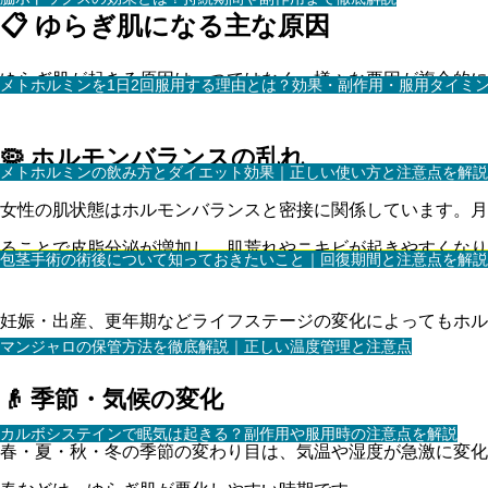
📋 ゆらぎ肌になる主な原因
ゆらぎ肌が起きる原因は一つではなく、様々な要因が複合的に
メトホルミンを1日2回服用する理由とは？効果・副作用・服用タイミ
🦠 ホルモンバランスの乱れ
メトホルミンの飲み方とダイエット効果｜正しい使い方と注意点を解説
女性の肌状態はホルモンバランスと密接に関係しています。月
ることで皮脂分泌が増加し、肌荒れやニキビが起きやすくなり
包茎手術の術後について知っておきたいこと｜回復期間と注意点を解説
妊娠・出産、更年期などライフステージの変化によってもホ
マンジャロの保管方法を徹底解説｜正しい温度管理と注意点
👴 季節・気候の変化
カルボシステインで眠気は起きる？副作用や服用時の注意点を解説
春・夏・秋・冬の季節の変わり目は、気温や湿度が急激に変化