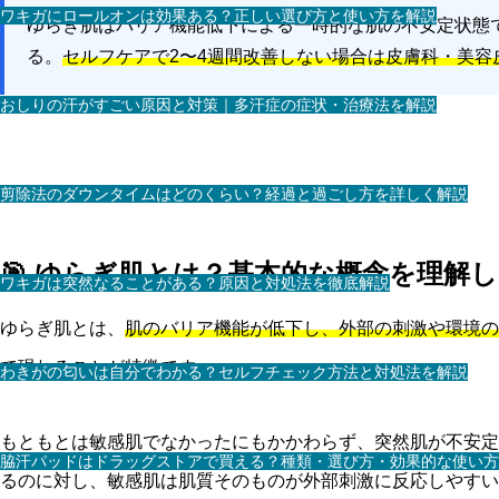
ワキガにロールオンは効果ある？正しい選び方と使い方を解説
ゆらぎ肌はバリア機能低下による一時的な肌の不安定状態
る。
セルフケアで2〜4週間改善しない場合は皮膚科・美容
おしりの汗がすごい原因と対策｜多汗症の症状・治療法を解説
剪除法のダウンタイムはどのくらい？経過と過ごし方を詳しく解説
🎯 ゆらぎ肌とは？基本的な概念を理解
ワキガは突然なることがある？原因と対処法を徹底解説
ゆらぎ肌とは、
肌のバリア機能が低下し、外部の刺激や環境の
て現れることが特徴です。
わきがの匂いは自分でわかる？セルフチェック方法と対処法を解説
もともとは敏感肌でなかったにもかかわらず、突然肌が不安定
脇汗パッドはドラッグストアで買える？種類・選び方・効果的な使い方
るのに対し、敏感肌は肌質そのものが外部刺激に反応しやすい