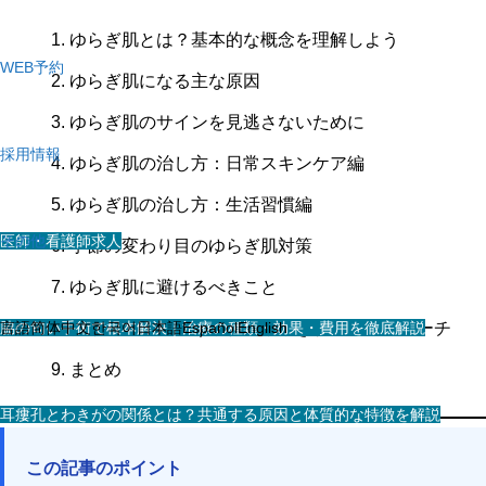
ゆらぎ肌とは？基本的な概念を理解しよう
WEB予約
ゆらぎ肌になる主な原因
ゆらぎ肌のサインを見逃さないために
採用情報
ゆらぎ肌の治し方：日常スキンケア編
ゆらぎ肌の治し方：生活習慣編
医師・看護師求人
その他
季節の変わり目のゆらぎ肌対策
ゆらぎ肌に避けるべきこと
スタッフ求人
脇の匂い手術で根本解決｜治療の種類・効果・費用を徹底解説
言語
简体中文
クリニックで受けられるゆらぎ肌へのアプローチ
한국어
日本語
Español
English
まとめ
耳瘻孔とわきがの関係とは？共通する原因と体質的な特徴を解説
この記事のポイント