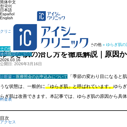
简体中文
한국어
日本語
Español
English
クリニック紹介
ホーム
»
医療コラム
»
その他
»
ゆらぎ肌の
その他
ゆらぎ肌の治し方を徹底解説｜原因
連携医院のご紹介
院長・医師の紹介
2026.03.16
公開日: 2026年3月16日
「最近、肌の調子が安定しない」「季節の変わり目になると肌
診断書・医療照会のお申込みについて
診療内容
うな状態は、一般的に
「ゆらぎ肌」と呼ばれています。
ゆらぎ
らぎ肌は改善できます。本記事では、ゆらぎ肌の原因から具体
料金表
目次
アクセス