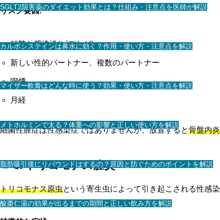
SGLT2阻害薬のダイエット効果とは？仕組み・注意点を医師が解説
リスク要因:
頻繁な膣洗浄(ビデなど)
カルボシステインは鼻水に効く？作用・使い方・注意点を解説
新しい性的パートナー、複数のパートナー
喫煙
マイザー軟膏はどんな時に使う？効果・使い方・注意点を解説
月経
メトホルミンで太る？体重への影響と正しい使い方を解説
細菌性膣症は性感染症ではありませんが、放置すると
骨盤内炎
🦠 3. トリコモナス膣炎
脂肪吸引後にリバウンドはするの？原因と防ぐためのポイントを解説
トリコモナス原虫
という寄生虫によって引き起こされる性感染
酸棗仁湯の効果が出るまでの期間と正しい飲み方を解説