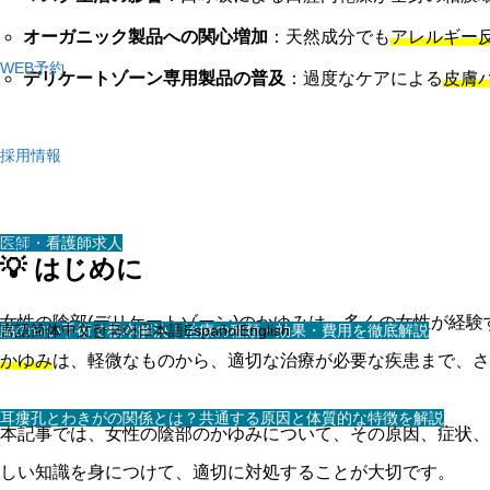
オーガニック製品への関心増加
：天然成分でも
アレルギー
WEB予約
デリケートゾーン専用製品の普及
：過度なケアによる
皮膚
採用情報
医師・看護師求人
その他
💡 はじめに
女性の陰部(デリケートゾーン)のかゆみは、多くの女性が経
スタッフ求人
脇の匂い手術で根本解決｜治療の種類・効果・費用を徹底解説
言語
简体中文
한국어
日本語
Español
English
かゆみ
は、軽微なものから、適切な治療が必要な疾患まで、さ
耳瘻孔とわきがの関係とは？共通する原因と体質的な特徴を解説
本記事では、女性の陰部のかゆみについて、その原因、症状、
しい知識を身につけて、適切に対処することが大切です。