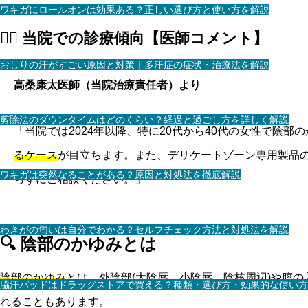
ワキガにロールオンは効果ある？正しい選び方と使い方を解説
👨‍⚕️ 当院での診療傾向【医師コメント】
おしりの汗がすごい原因と対策｜多汗症の症状・治療法を解説
高桑康太医師（当院治療責任者）より
剪除法のダウンタイムはどのくらい？経過と過ごし方を詳しく解説
「当院では2024年以降、特に20代から40代の女性で陰
るケース
が目立ちます。また、デリケートゾーン専用製品
ワキガは突然なることがある？原因と対処法を徹底解説
らずにご相談ください。」
わきがの匂いは自分でわかる？セルフチェック方法と対処法を解説
🔍 陰部のかゆみとは
陰部のかゆみ
とは、外陰部(大陰唇、小陰唇、陰核周辺)や膣
脇汗パッドはドラッグストアで買える？種類・選び方・効果的な使い方
れることもあります。