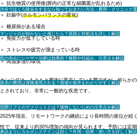
抗生物質の使用後(膣内の正常な細菌叢が乱れるため)
渋谷でほくろ除去をするなら知っておきたい方法・費用・クリニック選
妊娠中(
ホルモンバランスの変化
)
糖尿病がある場合
マンジャロが効かないと感じたら？原因と対処法を詳しく解説
免疫力が低下している時
ストレスや疲労が溜まっている時
肌の赤みにレーザー治療は効果的？種類や仕組み、注意点を解説
高温多湿の環境
カンジダは、もともと膣内に常在している菌ですが、何らかの
抜糸の費用は保険適用される？相場や条件をわかりやすく解説
とされており、非常に一般的な疾患です。
切開リフトのデメリットとは？後悔しないための注意点を解説
高桑康太
医師・当院治療責任者
2025年現在、リモートワークの継続により長時間の座位が続
性で、従来より約30%増加の傾向が見られます。予防には定
鼻詰まりにカルボシステインは効く？作用・効果・使い方を詳しく解説