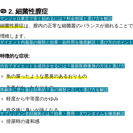
🦠 2. 細菌性膣症
マンジャロ東京で安く始めるには？料金相場と選び方を解説
細菌性膣症
は、膣内の正常な細菌叢のバランスが崩れることで
増殖します。
ダイエット内服薬の種類と効果・副作用を徹底解説｜選び方のポイント
特徴的な症状:
渋谷でダイエットを成功させるには？最新医療痩身の方法と選び方
魚の腐ったような悪臭のあるおりもの
灰色がかったおりもの
蕁麻疹に塗り薬は効果的？薬の種類と正しい選び方を解説
軽度から中等度のかゆみ
性交後に臭いが強くなる
サブシジョン全顔施術とは？効果・費用・ダウンタイムを徹底解説
排尿時の違和感