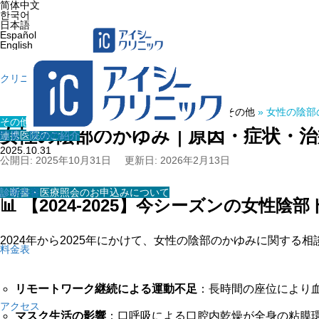
简体中文
한국어
日本語
Español
English
クリニック紹介
ホーム
»
医療コラム
»
その他
»
女性の陰部
その他
女性の陰部のかゆみ｜原因・症状・治
連携医院のご紹介
院長・医師の紹介
2025.10.31
公開日: 2025年10月31日
更新日: 2026年2月13日
診断書・医療照会のお申込みについて
診療内容
📊 【2024-2025】今シーズンの女性
2024年から2025年にかけて、女性の陰部のかゆみに関す
料金表
リモートワーク継続による運動不足
：長時間の座位により
アクセス
マスク生活の影響
：口呼吸による口腔内乾燥が全身の粘膜