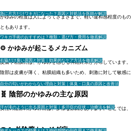
急に片方だけワキガになった？原因と対処法を医師が解説
かゆみの程度は人によってさまざまで、軽い違和感程度のもの
ともあります。
ワキガ手術のおすすめは？種類・選び方・費用を徹底解説
⚙️ かゆみが起こるメカニズム
右脇だけ臭い原因と対策｜効果的なケア方法を徹底解説
皮膚や粘膜には、かゆみを感じる神経終末が分布しています。
陰部は皮膚が薄く、粘膜組織も多いため、刺激に対して敏感に
自分の匂いがわからない理由と対策｜体臭・口臭の原因と改善法
🧬 陰部のかゆみの主な原因
汗が滝のように出る原因と対策｜多汗症の症状・治療法を解説
女性の陰部のかゆみには、多様な原因があります。ここでは、
🍄 1. 外陰膣カンジダ症
脇ボトックスの効果とは？持続期間や副作用まで徹底解説