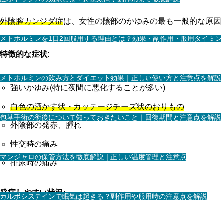
外陰膣カンジダ症
は、女性の陰部のかゆみの最も一般的な原因
メトホルミンを1日2回服用する理由とは？効果・副作用・服用タイミ
特徴的な症状:
メトホルミンの飲み方とダイエット効果｜正しい使い方と注意点を解説
強いかゆみ(特に夜間に悪化することが多い)
白色の酒かす状・カッテージチーズ状のおりもの
包茎手術の術後について知っておきたいこと｜回復期間と注意点を解説
外陰部の発赤、腫れ
性交時の痛み
マンジャロの保管方法を徹底解説｜正しい温度管理と注意点
排尿時の痛み
発症しやすい状況:
カルボシステインで眠気は起きる？副作用や服用時の注意点を解説