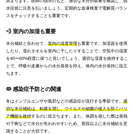
高まります。医師の指示のもと、適切な水分摂取量を確認し、脱
水症状に注意を払いましょう。定期的な血液検査で電解質バラン
スをチェックすることも重要です。
💨 室内の加湿も重要
水分補給と合わせて、
室内の湿度管理
も重要です。加湿器を使用
したり、濡れタオルを室内に干したりすることで、空気中の湿度
を40〜60%程度に保つと良いでしょう。適切な湿度を維持するこ
とで、呼吸や皮膚からの水分蒸発を抑え、体内の水分保持に役立
ちます。
🦠 感染症予防との関連
冬はインフルエンザや風邪などの感染症が流行する季節です。
適
切な水分補給は、粘膜を潤し、ウイルスや細菌の侵入を防ぐバリ
ア機能を維持
するのに役立ちます。また、体調を崩した際は発熱
や下痢などで水分が失われやすいため、普段以上に水分補給を意
識することが大切です。