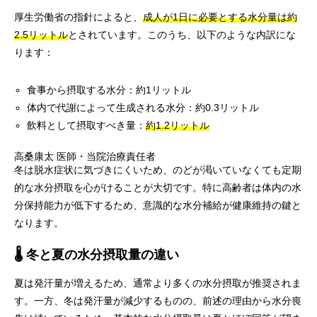
厚生労働省の指針によると、
成人が1日に必要とする水分量は約
2.5リットル
とされています。このうち、以下のような内訳にな
ります：
食事から摂取する水分：約1リットル
体内で代謝によって生成される水分：約0.3リットル
飲料として摂取すべき量：
約1.2リットル
高桑康太
医師・当院治療責任者
冬は脱水症状に気づきにくいため、のどが渇いていなくても定期
的な水分摂取を心がけることが大切です。特に高齢者は体内の水
分保持能力が低下するため、意識的な水分補給が健康維持の鍵と
なります。
🌡️ 冬と夏の水分摂取量の違い
夏は発汗量が増えるため、通常より多くの水分摂取が推奨されま
す。一方、冬は発汗量が減少するものの、前述の理由から水分喪