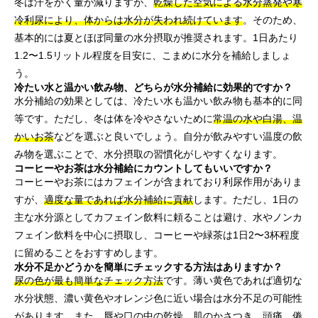
冬は汗をかく量が減りますが、
乾燥した空気による水分蒸発や寒
冷利尿により、体からは水分が失われ続けています
。そのため、
基本的には夏とほぼ同量の水分摂取が推奨されます。1日あたり
1.2〜1.5リットル程度を目安に、こまめに水分を補給しましょ
う。
冷たい水と温かい飲み物、どちらが水分補給に効果的ですか？
水分補給の効果としては、冷たい水も温かい飲み物も基本的に同
等です。ただし、冬は体を冷やさないために
常温の水や白湯、温
かいお茶
などを選ぶと良いでしょう。自分が飲みやすい温度の飲
み物を選ぶことで、水分摂取の習慣化がしやすくなります。
コーヒーやお茶は水分補給にカウントしてもいいですか？
コーヒーやお茶にはカフェインが含まれており利尿作用がありま
すが、
適度な量であれば水分補給に貢献
します。ただし、1日の
主な水分源としてカフェイン飲料に頼ることは避け、水やノンカ
フェイン飲料を中心に摂取し、コーヒーや緑茶は1日2〜3杯程度
に留めることをおすすめします。
水分不足かどうかを簡単にチェックする方法はありますか？
尿の色が最も簡単なチェック方法
です。薄い黄色であれば適切な
水分状態、濃い黄色やオレンジ色に近い場合は水分不足の可能性
があります。また、唇や口の中の乾燥、肌のかさつき、頭痛、倦