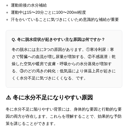
運動前後の水分補給
運動中は15〜20分ごとに100〜200ml程度
汗をかいていることに気づきにくいため意識的な補給が重要
Q. 冬に脱水症状が起きやすい主な原因は何ですか？
冬の脱水には主に3つの原因があります。①寒冷利尿：寒
さで腎臓への血流が増し尿量が増加する、②不感蒸泄：乾
燥した空気や暖房で皮膚・呼吸からの水分蒸発が増加す
る、③のどの渇きの鈍化：低気温により体温上昇が起きに
くく水分不足に気づきにくくなる、です。
⚠️ 冬に水分不足になりやすい原因
冬に水分不足に陥りやすい背景には、身体的な要因と行動的な要
因の両方が存在します。これらを理解することで、効果的な予防
策を講じることができます。