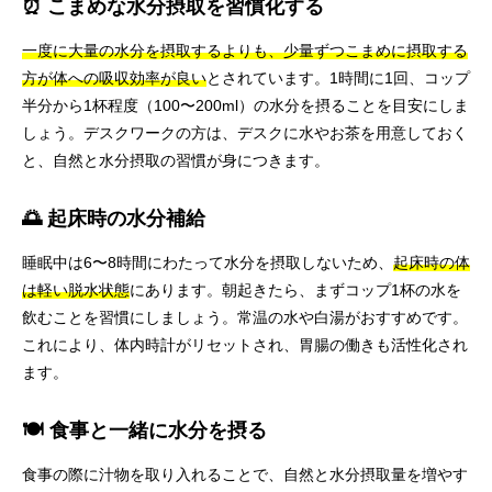
⏰ こまめな水分摂取を習慣化する
一度に大量の水分を摂取するよりも、少量ずつこまめに摂取する
方が体への吸収効率が良い
とされています。1時間に1回、コップ
半分から1杯程度（100〜200ml）の水分を摂ることを目安にしま
しょう。デスクワークの方は、デスクに水やお茶を用意しておく
と、自然と水分摂取の習慣が身につきます。
🌅 起床時の水分補給
睡眠中は6〜8時間にわたって水分を摂取しないため、
起床時の体
は軽い脱水状態
にあります。朝起きたら、まずコップ1杯の水を
飲むことを習慣にしましょう。常温の水や白湯がおすすめです。
これにより、体内時計がリセットされ、胃腸の働きも活性化され
ます。
🍽️ 食事と一緒に水分を摂る
食事の際に汁物を取り入れることで、自然と水分摂取量を増やす