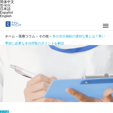
简体中文
한국어
日本語
Español
English
ホーム
»
医療コラム
»
その他
»
冬の水分補給の適切な量とは？寒い
季節に必要な水分摂取のポイントを解説
その他