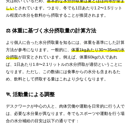
失は続いているため、
基本的な水分摂取量は夏とほぼ同等が望ま
しい
とされています。つまり、冬でも1日あたり1.2〜1.5リット
ル程度の水分を飲料から摂取することが推奨されます。
⚖️ 体重に基づく水分摂取量の計算方法
より個人に合った水分摂取量を知るには、体重を基準にした計算
方法が参考になります。一般的に、
体重1kgあたり30〜35mlの水
分摂取
が目安とされています。例えば、体重60kgの人であれ
ば、1日あたり1.8〜2.1リットルの水分摂取が適切ということに
なります。ただし、この数値には食事からの水分も含まれるた
め、飲料として摂取する量はこれより少なくなります。
🏃 活動量による調整
デスクワークが中心の人と、肉体労働や運動を日常的に行う人で
は、必要な水分量が異なります。冬でもスポーツや運動を行う場
合の水分補給の目安は以下の通りです：