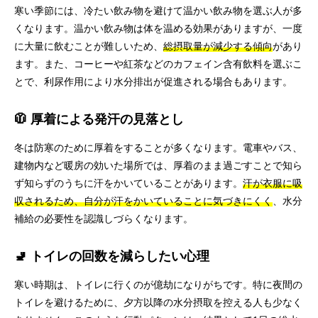
寒い季節には、冷たい飲み物を避けて温かい飲み物を選ぶ人が多
くなります。温かい飲み物は体を温める効果がありますが、一度
に大量に飲むことが難しいため、
総摂取量が減少する傾向
があり
ます。また、コーヒーや紅茶などのカフェイン含有飲料を選ぶこ
とで、利尿作用により水分排出が促進される場合もあります。
🧥 厚着による発汗の見落とし
冬は防寒のために厚着をすることが多くなります。電車やバス、
建物内など暖房の効いた場所では、厚着のまま過ごすことで知ら
ず知らずのうちに汗をかいていることがあります。
汗が衣服に吸
収されるため、自分が汗をかいていることに気づきにくく
、水分
補給の必要性を認識しづらくなります。
🚽 トイレの回数を減らしたい心理
寒い時期は、トイレに行くのが億劫になりがちです。特に夜間の
トイレを避けるために、夕方以降の水分摂取を控える人も少なく