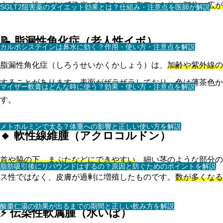
ウイルス性イボは感染症であるため、傷口から他の部位へ広が
SGLT2阻害薬のダイエット効果とは？仕組み・注意点を医師が解説
📝 脂漏性角化症（老人性イボ）
カルボシステインは鼻水に効く？作用・使い方・注意点を解説
脂漏性角化症（しろうせいかくかしょう）は、
加齢や紫外線の
することがあります。表面がザラザラしており、色は薄茶色か
マイザー軟膏はどんな時に使う？効果・使い方・注意点を解説
す。
メトホルミンで太る？体重への影響と正しい使い方を解説
🔸 軟性線維腫（アクロコルドン）
首や脇の下、まぶたなどにできやすい
、細い茎のような部分の
脂肪吸引後にリバウンドはするの？原因と防ぐためのポイントを解説
ス性ではなく、皮膚が過剰に増殖したものです。
数が多くなる
酸棗仁湯の効果が出るまでの期間と正しい飲み方を解説
⚡ 伝染性軟属腫（水いぼ）