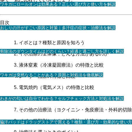
ワキガにロールオンは効果ある？正しい選び方と使い方を解説
目次
おしりの汗がすごい原因と対策｜多汗症の症状・治療法を解説
イボとは？種類と原因を知ろう
剪除法のダウンタイムはどのくらい？経過と過ごし方を詳しく解説
イボ治療の全体像：どんな方法があるのか
液体窒素（冷凍凝固療法）の特徴と比較
ワキガは突然なることがある？原因と対処法を徹底解説
レーザー治療の特徴と比較
電気焼灼（電気メス）の特徴と比較
わきがの匂いは自分でわかる？セルフチェック方法と対処法を解説
外用薬・内服薬による治療
の特徴と比較
その他の治療法（ヨクイニン・免疫療法・外科的切除
イボの種類別おすすめ治療法の比較まとめ
脇汗パッドはドラッグストアで買える？種類・選び方・効果的な使い方