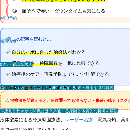
😟「痛そうで怖い。ダウンタイムも気になる」
WEB予約
💡 この記事を読むと…
採用情報
✅
自分のイボに合った治療法
がわかる
✅
費用・痛み・通院回数
を一気に比較できる
医師・看護師求人
その他
✅ 治療後のケア・再発予防まで丸ごと理解できる
スタッフ求人
脇の匂い手術で根本解決｜治療の種類・効果・費用を徹底解説
言語
简体中文
한국어
日本語
Español
English
⚠️
治療法を間違えると、何度通っても治らない・傷跡が残るリスク
耳瘻孔とわきがの関係とは？共通する原因と体質的な特徴を解説
液体窒素による冷凍凝固療法、
レーザー治療
、電気焼灼、薬を
事で一気に比較していきましょう。