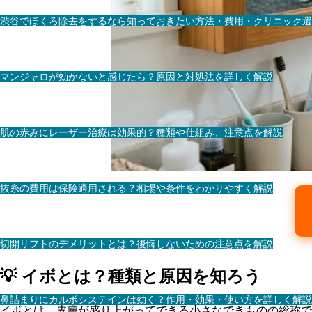
渋谷でほくろ除去をするなら知っておきたい方法・費用・クリニック選
マンジャロが効かないと感じたら？原因と対処法を詳しく解説
肌の赤みにレーザー治療は効果的？種類や仕組み、注意点を解説
抜糸の費用は保険適用される？相場や条件をわかりやすく解説
切開リフトのデメリットとは？後悔しないための注意点を解説
💡 イボとは？種類と原因を知ろう
鼻詰まりにカルボシステインは効く？作用・効果・使い方を詳しく解説
イボとは、皮膚が盛り上がってできる小さなできものの総称で