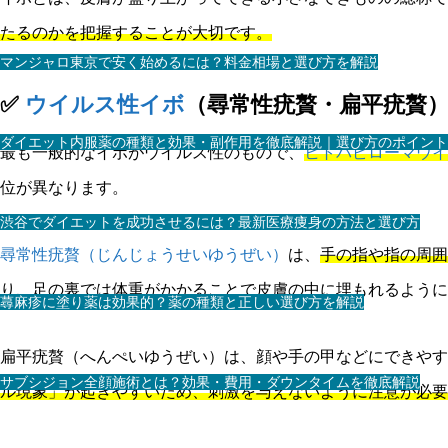
たるのかを把握することが大切です。
マンジャロ東京で安く始めるには？料金相場と選び方を解説
✅
ウイルス性イボ
（尋常性疣贅・扁平疣贅
ダイエット内服薬の種類と効果・副作用を徹底解説｜選び方のポイント
最も一般的なイボがウイルス性のもので、
ヒトパピローマウイ
位が異なります。
渋谷でダイエットを成功させるには？最新医療痩身の方法と選び方
尋常性疣贅（じんじょうせいゆうぜい）
は、
手の指や指の周囲
り、足の裏では体重がかかることで皮膚の中に埋もれるように
蕁麻疹に塗り薬は効果的？薬の種類と正しい選び方を解説
扁平疣贅（へんぺいゆうぜい）は、顔や手の甲などにできやす
サブシジョン全顔施術とは？効果・費用・ダウンタイムを徹底解説
ル現象」が起きやすいため、刺激を与えないように注意が必要