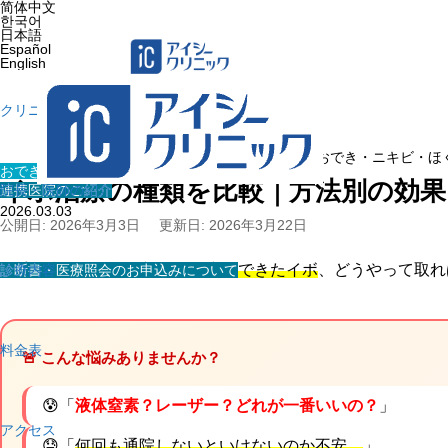
简体中文
한국어
日本語
Español
English
クリニック紹介
ホーム
»
医療コラム
»
おでき・ニキビ・ほ
おでき・ニキビ・ほくろ・イボ
イボ治療の種類を比較｜方法別の効果
連携医院のご紹介
院長・医師の紹介
2026.03.03
公開日: 2026年3月3日
更新日: 2026年3月22日
⚡
手や指・足の裏・顔など、突然できたイボ
、どうやって取れ
診断書・医療照会のお申込みについて
診療内容
料金表
🚨 こんな悩みありませんか？
😰「
液体窒素？レーザー？どれが一番いいの？
」
アクセス
😓「
何回も通院しないといけないのか不安…
」