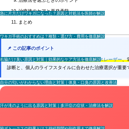
治療法を選ぶときのポイント
治療後のケアと再発予防
急に片方だけワキガになった？原因と対処法を医師が解説
まとめ
ワキガ手術のおすすめは？種類・選び方・費用を徹底解説
📌 この記事のポイント
右脇だけ臭い原因と対策｜効果的なケア方法を徹底解説
イボ治療には
液体窒素（保険適用）、
炭酸ガスレーザー
、
診断と、個人のライフスタイルに合わせた治療選択が重要
自分の匂いがわからない理由と対策｜体臭・口臭の原因と改善法
汗が滝のように出る原因と対策｜多汗症の症状・治療法を解説
脇ボトックスの効果とは？持続期間や副作用まで徹底解説