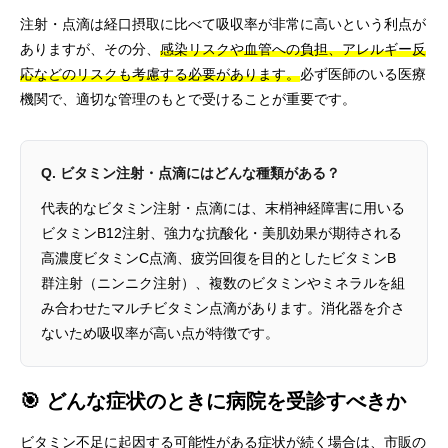
注射・点滴は経口摂取に比べて吸収率が非常に高いという利点が
ありますが、その分、
感染リスクや血管への負担、アレルギー反
応などのリスクも考慮する必要があります。
必ず医師のいる医療
機関で、適切な管理のもとで受けることが重要です。
Q. ビタミン注射・点滴にはどんな種類がある？
代表的なビタミン注射・点滴には、末梢神経障害に用いる
ビタミンB12注射、強力な抗酸化・美肌効果が期待される
高濃度ビタミンC点滴、疲労回復を目的としたビタミンB
群注射（ニンニク注射）、複数のビタミンやミネラルを組
み合わせたマルチビタミン点滴があります。消化器を介さ
ないため吸収率が高い点が特徴です。
🎯 どんな症状のときに病院を受診すべきか
ビタミン不足に起因する可能性がある症状が続く場合は、市販の