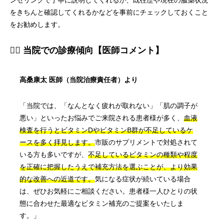
ンセリングで丁寧に説明してくれるか、既往歴や現在の服薬状況
をきちんと確認してくれるかなどを事前にチェックしておくこと
をお勧めします。
👨‍⚕️ 当院での診療傾向【医師コメント】
高桑康太 医師（当院治療責任者）より
「当院では、「なんとなく疲れが取れない」「肌の調子が
悪い」といったお悩みでご来院される患者様が多く、
血液
検査を行うとビタミンDやビタミンB群が不足しているケ
ースを多く拝見します。
市販のサプリメントで対処されて
いる方も多いですが、
不足しているビタミンの種類や程度
を正確に把握したうえで補充方法を選ぶことが、より効果
的な改善への近道です。
気になる症状が続いている場合
は、ぜひお気軽にご相談ください。患者様一人ひとりの状
態に合わせた最適なビタミン補充のご提案をいたしま
す。」