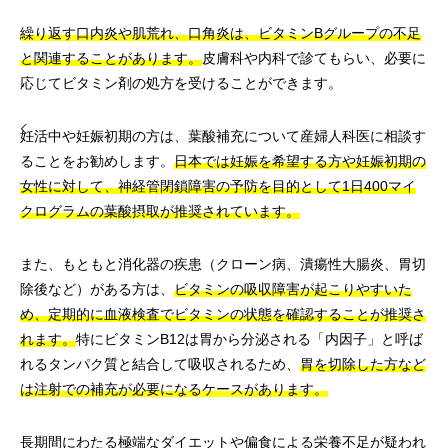
繰り返す口内炎や肌荒れ、口角炎は、ビタミンBグループの不足
と関連することがあります。
皮膚科や内科で診てもらい、必要に
応じてビタミン剤の処方を受けることができます。
妊活中や妊娠初期の方は、葉酸補充について産婦人科医に相談す
ることをお勧めします。
日本では妊娠を希望する方や妊娠初期の
女性に対して、神経管閉鎖障害の予防を目的として1日400マイ
クログラムの葉酸摂取が推奨されています。
また、もともと消化器の疾患（クローン病、潰瘍性大腸炎、胃切
除後など）がある方は、
ビタミンの吸収障害が起こりやすいた
め、定期的に血液検査でビタミンの状態を確認することが推奨さ
れます。
特にビタミンB12は胃から分泌される「内因子」と呼ば
れるタンパク質と結合して吸収されるため、
胃を切除した方など
は注射での補充が必要になるケースがあります。
長期間にわたる極端なダイエットや偏食による栄養不足が疑われ