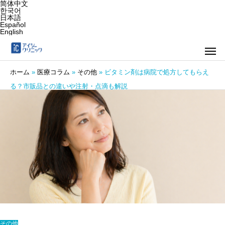
简体中文
한국어
日本語
Español
English
ホーム
»
医療コラム
»
その他
»
ビタミン剤は病院で処方してもらえ
る？市販品との違いや注射・点滴も解説
その他