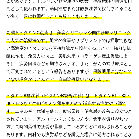
とがあります。手足のしびれや痛みの改善、神経機能の回復を目
的として使われます。筋肉注射または静脈注射で投与されること
が多く、
週に数回行うことも珍しくありません。
高濃度ビタミンC点滴は、美容クリニックや自由診療クリニック
で人気の治療法です。
通常の食事やサプリメントでは摂取できな
い高濃度のビタミンCを直接静脈から投与することで、強力な抗
酸化作用、免疫力の向上、美肌効果（コラーゲン産生促進によ
る）、疲労回復などが期待されます。また、がんの補助療法とし
て研究されているという報告もありますが、
保険適用にはなって
いない場合がほとんどで、自由診療扱いとなります。
ビタミンB群注射（ビタミンB複合注射）は、ビタミンB1・B2・
B6・B12などのBビタミン類をまとめて補充する注射や点滴で
す。
エネルギー代謝を促し、疲労回復・倦怠感の改善に役立つと
されています。アルコールをよく飲む方や、食事が偏りがちな
方、長時間労働で疲労が蓄積している方などに適応されることが
あります。内科でも疲労感などを訴えた場合に処方されることが