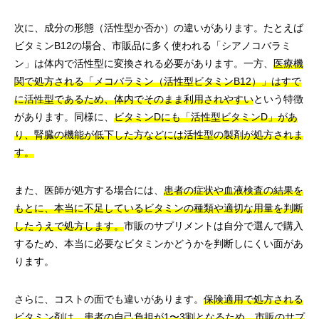
次に、成分の形態（活性型か否か）の違いがあります。たとえば
ビタミンB12の場合、市販品に多く使われる「シアノコバラミ
ン」は体内で活性型に変換される必要があります。一方、
医療機
関で処方される「メコバラミン（活性型ビタミンB12）」はすで
に活性型であるため、体内でそのまま利用されやすい
という特徴
があります。同様に、
ビタミンDにも「活性型ビタミンD」があ
り、腎臓の機能が低下した方などには活性型の製剤が処方されま
す。
また、医師が処方する場合には、
患者の症状や血液検査の結果を
もとに、本当に不足しているビタミンの種類や適切な用量を判断
したうえで処方します。
市販のサプリメントは自分で選んで購入
するため、本当に必要なビタミンかどうかを判断しにくい面があ
ります。
さらに、コストの面でも違いがあります。
保険適用で処方される
ビタミン剤は、患者の自己負担が1〜3割となるため、市販のサプ