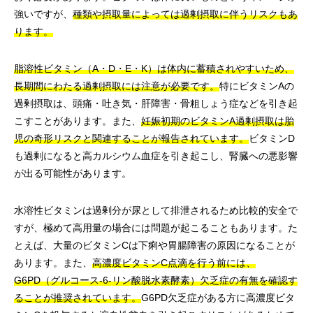
強いですが、
種類や摂取量によっては過剰摂取に伴うリスクもあ
ります。
脂溶性ビタミン（A・D・E・K）は体内に蓄積されやすいため、
長期間にわたる過剰摂取には注意が必要です。
特にビタミンAの
過剰摂取は、頭痛・吐き気・肝障害・骨粗しょう症などを引き起
こすことがあります。また、
妊娠初期のビタミンA過剰摂取は胎
児の奇形リスクと関連することが報告されています。
ビタミンD
も過剰になると高カルシウム血症を引き起こし、腎臓への悪影響
が出る可能性があります。
水溶性ビタミンは過剰分が尿として排泄されるため比較的安全で
すが、極めて高用量の場合には問題が起こることもあります。た
とえば、大量のビタミンCは下痢や胃腸障害の原因になることが
あります。また、
高濃度ビタミンC点滴を行う前には、
G6PD（グルコース-6-リン酸脱水素酵素）欠乏症の有無を確認す
ることが推奨されています。
G6PD欠乏症がある方に高濃度ビタ