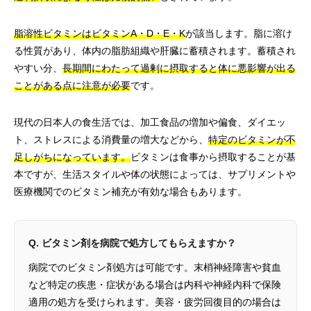
脂溶性ビタミンはビタミンA・D・E・K
が該当します。脂に溶け
る性質があり、体内の脂肪組織や肝臓に蓄積されます。蓄積され
やすい分、
長期間にわたって過剰に摂取すると体に悪影響が出る
ことがある点に注意が必要
です。
現代の日本人の食生活では、加工食品の増加や偏食、ダイエッ
ト、ストレスによる消費量の増大などから、
特定のビタミンが不
足しがちになっています。
ビタミンは食事から摂取することが基
本ですが、生活スタイルや体の状態によっては、サプリメントや
医療機関でのビタミン補充が有効な場合もあります。
Q. ビタミン剤を病院で処方してもらえますか？
病院でのビタミン剤処方は可能です。末梢神経障害や貧血
など特定の疾患・症状がある場合は内科や神経内科で保険
適用の処方を受けられます。美容・疲労回復目的の場合は