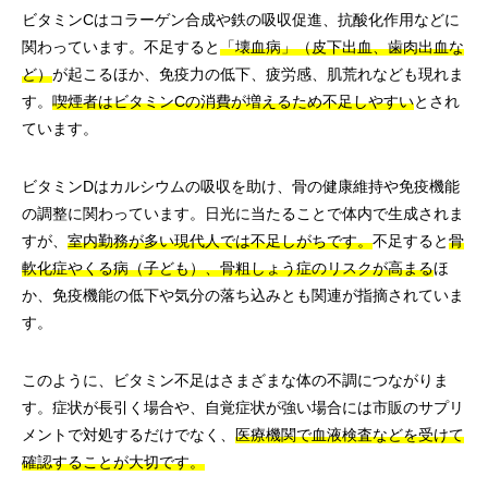
ビタミンCはコラーゲン合成や鉄の吸収促進、抗酸化作用などに
関わっています。不足すると
「壊血病」（皮下出血、歯肉出血な
ど）
が起こるほか、免疫力の低下、疲労感、肌荒れなども現れま
す。
喫煙者はビタミンCの消費が増えるため不足しやすい
とされ
ています。
ビタミンDはカルシウムの吸収を助け、骨の健康維持や免疫機能
の調整に関わっています。日光に当たることで体内で生成されま
すが、
室内勤務が多い現代人では不足しがちです。
不足すると
骨
軟化症やくる病（子ども）、骨粗しょう症のリスクが高まる
ほ
か、免疫機能の低下や気分の落ち込みとも関連が指摘されていま
す。
このように、ビタミン不足はさまざまな体の不調につながりま
す。症状が長引く場合や、自覚症状が強い場合には市販のサプリ
メントで対処するだけでなく、
医療機関で血液検査などを受けて
確認することが大切です。