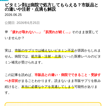
ビタミン剤は病院で処方してもらえる？市販品と
の違いや注射・点滴も解説
2026.06.25
公開日: 2026年6月25日
💬
「疲れが取れない…」「肌荒れが続く…」
そのまま放置して
いませんか？
実は、
市販のサプリでは補えないビタミン不足
が原因かもしれま
せん。病院では、
処方薬・注射・点滴
といった医療レベルのビタ
ミン補充が受けられます。
この記事を読めば、
市販品との違い・病院でできること・受診す
べき症状
がまるごとわかります。読まないまま市販サプリを飲み
続けると、
本当に必要なケアを見逃してしまう
可能性がありま
す。