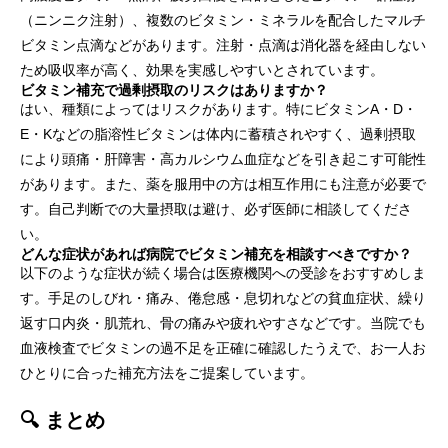
（ニンニク注射）、複数のビタミン・ミネラルを配合したマルチ
ビタミン点滴などがあります。注射・点滴は消化器を経由しない
ため吸収率が高く、効果を実感しやすいとされています。
ビタミン補充で過剰摂取のリスクはありますか？
はい、種類によってはリスクがあります。特にビタミンA・D・
E・Kなどの脂溶性ビタミンは体内に蓄積されやすく、過剰摂取
により頭痛・肝障害・高カルシウム血症などを引き起こす可能性
があります。また、薬を服用中の方は相互作用にも注意が必要で
す。自己判断での大量摂取は避け、必ず医師に相談してくださ
い。
どんな症状があれば病院でビタミン補充を相談すべきですか？
以下のような症状が続く場合は医療機関への受診をおすすめしま
す。手足のしびれ・痛み、倦怠感・息切れなどの貧血症状、繰り
返す口内炎・肌荒れ、骨の痛みや疲れやすさなどです。当院でも
血液検査でビタミンの過不足を正確に確認したうえで、お一人お
ひとりに合った補充方法をご提案しています。
🔍 まとめ