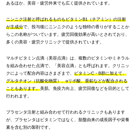
あるほか、美容・疲労外来でも広く提供されています。
ニンニク注射と呼ばれるものもビタミンB1（チアミン）の注射
が主成分
で、投与後にニンニクのような独特の香りがすることか
らこの名称がついています。疲労回復効果が高いとされており、
多くの美容・疲労クリニックで提供されています。
マルチビタミン点滴（美容点滴）は、複数のビタミンやミネラル
を組み合わせた点滴で、「美容点滴」とも呼ばれます。クリニッ
クによって配合内容はさまざまで、
ビタミンC・B群に加えて、
グルタチオン（抗酸化物質）、αリポ酸、亜鉛などが配合される
こともあります。
美肌、免疫力向上、疲労回復などを目的として
行われます。
プラセンタ注射と組み合わせて行われるクリニックもあります
が、プラセンタはビタミンではなく、胎盤由来の成長因子や栄養
素を含む別の製剤です。