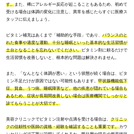
す。
また、稀にアレルギー反応が起こることもあるため、初めて
受ける場合は体調の変化に注意し、異常を感じたらすぐに医療ス
タッフに伝えましょう。
ビタミン補充はあくまで「補助的な手段」であり、
バランスのと
れた食事や適度な運動、十分な睡眠といった基本的な生活習慣が
土台となることを忘れないでください。
ビタミン剤に頼るだけで
生活習慣を改善しないと、根本的な問題は解決されません。
また、「なんとなく体調が悪い」という状態が続く場合は、ビタ
ミン不足だけが原因ではない可能性もあります。
甲状腺機能低下
症、貧血、うつ病、睡眠障害など、他の疾患が隠れている場合も
あるため、症状が長期間改善しない場合は医療機関でしっかりと
診てもらうことが大切です。
美容クリニックでビタミン注射や点滴を受ける場合は、
クリニッ
クの信頼性や医師の資格・経験を確認することも重要です。
カウ