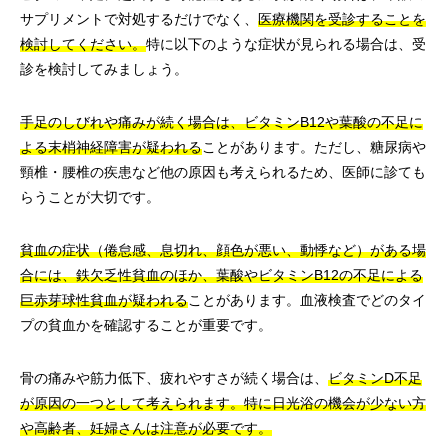
サプリメントで対処するだけでなく、
医療機関を受診することを
検討してください。
特に以下のような症状が見られる場合は、受
診を検討してみましょう。
手足のしびれや痛みが続く場合は、ビタミンB12や葉酸の不足に
よる末梢神経障害が疑われる
ことがあります。ただし、糖尿病や
頸椎・腰椎の疾患など他の原因も考えられるため、医師に診ても
らうことが大切です。
貧血の症状（倦怠感、息切れ、顔色が悪い、動悸など）がある場
合には、鉄欠乏性貧血のほか、葉酸やビタミンB12の不足による
巨赤芽球性貧血が疑われる
ことがあります。血液検査でどのタイ
プの貧血かを確認することが重要です。
骨の痛みや筋力低下、疲れやすさが続く場合は、
ビタミンD不足
が原因の一つとして考えられます。特に日光浴の機会が少ない方
や高齢者、妊婦さんは注意が必要です。