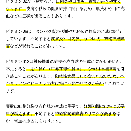
ビタミンB2が不足すると、
口内炎や口角炎、舌炎が起きやすく
なります。
皮膚や粘膜の健康維持に関わるため、肌荒れや目の充
血などの症状が出ることもあります。
ビタミンB6は、タンパク質の代謝や神経伝達物質の合成に関与
しています。不足すると
皮膚炎や口内炎、うつ症状、末梢神経障
害
などが現れることがあります。
ビタミンB12は神経機能の維持や赤血球の生成に欠かせません。
不足すると
「悪性貧血（巨赤芽球性貧血）」や末梢神経障害
を引
き起こすことがあります。
動物性食品にしか含まれないため、ベ
ジタリアンやビーガンの方は特に不足のリスクが高い
とされてい
ます。
葉酸は細胞分裂や赤血球の生成に重要で、
妊娠初期には特に必要
量が増えます。
不足すると
神経管閉鎖障害のリスクが高まる
ほ
か、貧血の原因にもなります。