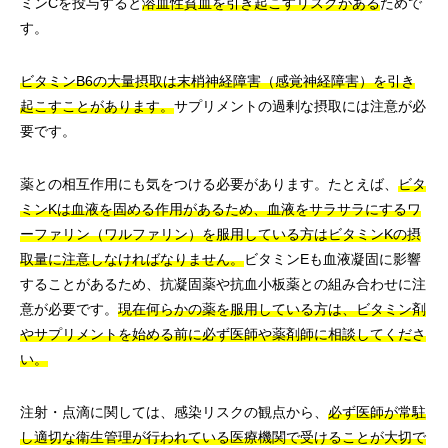
ミンCを投与すると
溶血性貧血を引き起こすリスクがある
ためで
す。
ビタミンB6の大量摂取は末梢神経障害（感覚神経障害）を引き
起こすことがあります。
サプリメントの過剰な摂取には注意が必
要です。
薬との相互作用にも気をつける必要があります。たとえば、
ビタ
ミンKは血液を固める作用があるため、血液をサラサラにするワ
ーファリン（ワルファリン）を服用している方はビタミンKの摂
取量に注意しなければなりません。
ビタミンEも血液凝固に影響
することがあるため、抗凝固薬や抗血小板薬との組み合わせに注
意が必要です。
現在何らかの薬を服用している方は、ビタミン剤
やサプリメントを始める前に必ず医師や薬剤師に相談してくださ
い。
注射・点滴に関しては、感染リスクの観点から、
必ず医師が常駐
し適切な衛生管理が行われている医療機関で受けることが大切で