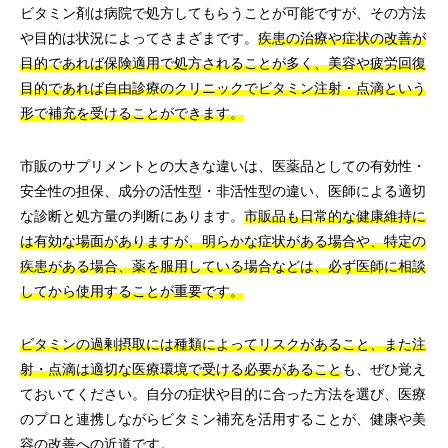
ビタミン剤は病院で処方してもらうことが可能ですが、その方法
や目的は状況によってさまざまです。
疾患の治療や症状の改善が
目的であれば保険適用で処方されることが多く、美容や疲労回復
目的であれば自由診療のクリニックでビタミン注射・点滴という
形で補充を受けることができます。
市販のサプリメントとの大きな違いは、医薬品としての有効性・
安全性の担保、成分の活性型・非活性型の違い、医師による適切
な診断と処方量の判断にあります。
市販品も日常的な健康維持に
は有効な場面がありますが、明らかな症状がある場合や、特定の
疾患がある場合、薬を服用している場合などは、必ず医師に相談
してから使用することが重要です。
ビタミンの過剰摂取には種類によってリスクがあること、また注
射・点滴は適切な医療環境で受ける必要があること
も、ぜひ覚え
ておいてください。自分の症状や目的に合った方法を選び、医療
のプロと連携しながらビタミン補充を活用することが、健康や美
容の改善への近道です。