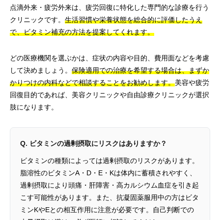
点滴外来・疲労外来は、疲労回復に特化した専門的な診療を行う
クリニックです。
生活習慣や栄養状態を総合的に評価したうえ
で、ビタミン補充の方法を提案してくれます。
どの医療機関を選ぶかは、症状の内容や目的、費用面などを考慮
して決めましょう。
保険適用での治療を希望する場合は、まずか
かりつけの内科などで相談することをお勧めします。
美容や疲労
回復目的であれば、美容クリニックや自由診療クリニックが選択
肢になります。
Q. ビタミンの過剰摂取にリスクはありますか？
ビタミンの種類によっては過剰摂取のリスクがあります。
脂溶性のビタミンA・D・E・Kは体内に蓄積されやすく、
過剰摂取により頭痛・肝障害・高カルシウム血症を引き起
こす可能性があります。また、抗凝固薬服用中の方はビタ
ミンKやEとの相互作用に注意が必要です。自己判断での