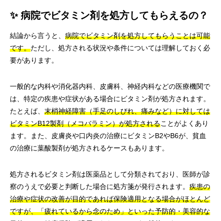
✨ 病院でビタミン剤を処方してもらえるの？
結論から言うと、
病院でビタミン剤を処方してもらうことは可能
です。
ただし、処方される状況や条件については理解しておく必
要があります。
一般的な内科や消化器内科、皮膚科、神経内科などの医療機関で
は、特定の疾患や症状がある場合にビタミン剤が処方されます。
たとえば、
末梢神経障害（手足のしびれ、痛みなど）に対しては
ビタミンB12製剤（メコバラミン）が処方される
ことがよくあり
ます。また、皮膚炎や口内炎の治療にビタミンB2やB6が、貧血
の治療に葉酸製剤が処方されるケースもあります。
処方されるビタミン剤は医薬品として分類されており、医師が診
察のうえで必要と判断した場合に処方箋が発行されます。
疾患の
治療や症状の改善が目的であれば保険適用となる場合がほとんど
ですが、「疲れているから念のため」といった予防的・美容的な