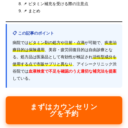
📌 ビタミン補充を受ける際の注意点
📌 まとめ
📋 この記事のポイント
病院では
ビタミン剤の処方や注射・点滴
が可能で、
疾患治
療目的は保険適用
、美容・疲労回復目的は自由診療とな
る。処方品は医薬品として有効性が検証され
活性型成分を
使用する点で市販サプリと異なり
、アイシークリニック渋
谷院では
血液検査で不足を確認のうえ適切な補充法を提案
している。
まずはカウンセリン
グを予約