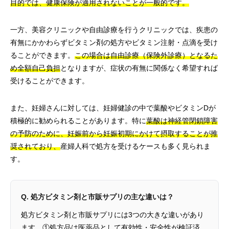
目的では、健康保険が適用されないことが一般的です。
一方、美容クリニックや自由診療を行うクリニックでは、疾患の
有無にかかわらずビタミン剤の処方やビタミン注射・点滴を受け
ることができます。
この場合は自由診療（保険外診療）となるた
め全額自己負担
となりますが、症状の有無に関係なく希望すれば
受けることができます。
また、妊婦さんに対しては、妊婦健診の中で葉酸やビタミンDが
積極的に勧められることがあります。特に
葉酸は神経管閉鎖障害
の予防のために、妊娠前から妊娠初期にかけて摂取することが推
奨されており、
産婦人科で処方を受けるケースも多く見られま
す。
Q. 処方ビタミン剤と市販サプリの主な違いは？
処方ビタミン剤と市販サプリには3つの大きな違いがあり
ます。①処方品は医薬品として有効性・安全性が検証済