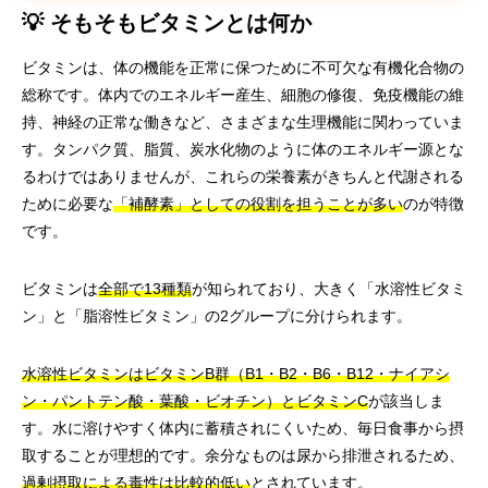
💡 そもそもビタミンとは何か
ビタミンは、体の機能を正常に保つために不可欠な有機化合物の
総称です。体内でのエネルギー産生、細胞の修復、免疫機能の維
持、神経の正常な働きなど、さまざまな生理機能に関わっていま
す。タンパク質、脂質、炭水化物のように体のエネルギー源とな
るわけではありませんが、これらの栄養素がきちんと代謝される
ために必要な
「補酵素」としての役割を担うことが多い
のが特徴
です。
ビタミンは
全部で13種類
が知られており、大きく「水溶性ビタミ
ン」と「脂溶性ビタミン」の2グループに分けられます。
水溶性ビタミンはビタミンB群（B1・B2・B6・B12・ナイアシ
ン・パントテン酸・葉酸・ビオチン）とビタミンC
が該当しま
す。水に溶けやすく体内に蓄積されにくいため、毎日食事から摂
取することが理想的です。余分なものは尿から排泄されるため、
過剰摂取による毒性は比較的低い
とされています。