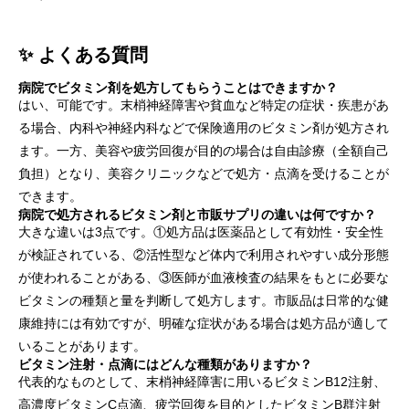
✨ よくある質問
病院でビタミン剤を処方してもらうことはできますか？
はい、可能です。末梢神経障害や貧血など特定の症状・疾患があ
る場合、内科や神経内科などで保険適用のビタミン剤が処方され
ます。一方、美容や疲労回復が目的の場合は自由診療（全額自己
負担）となり、美容クリニックなどで処方・点滴を受けることが
できます。
病院で処方されるビタミン剤と市販サプリの違いは何ですか？
大きな違いは3点です。①処方品は医薬品として有効性・安全性
が検証されている、②活性型など体内で利用されやすい成分形態
が使われることがある、③医師が血液検査の結果をもとに必要な
ビタミンの種類と量を判断して処方します。市販品は日常的な健
康維持には有効ですが、明確な症状がある場合は処方品が適して
いることがあります。
ビタミン注射・点滴にはどんな種類がありますか？
代表的なものとして、末梢神経障害に用いるビタミンB12注射、
高濃度ビタミンC点滴、疲労回復を目的としたビタミンB群注射