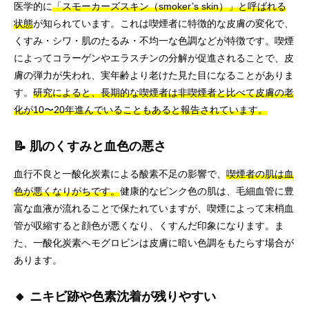
医学的に
「スモーカーズスキン（smoker’s skin）」と呼ばれる
状態
が知られています。これは喫煙者に特徴的な皮膚の変化で、
くすみ・シワ・肌のたるみ・不均一な色調などが特徴です。喫煙
によってコラーゲンやエラスチンの分解が促進されることで、皮
膚の弾力が失われ、実年齢より老けた見た目になることがありま
す。
研究によると、長期的な喫煙者は非喫煙者と比べて皮膚の老
化が10〜20年進んでいることもあると報告されています。
📝 肌のくすみと血色の悪さ
血行不良と一酸化炭素による酸素不足の影響で、
喫煙者の肌は血
色が悪くなりがちです。
健康的なピンク色の肌は、毛細血管に豊
富な血液が流れることで保たれていますが、喫煙によって末梢血
管が収縮すると顔色が悪くなり、くすんだ印象になります。ま
た、一酸化炭素ヘモグロビンは皮膚に暗い色調をもたらす場合が
あります。
🔸 ニキビ跡や色素沈着が残りやすい