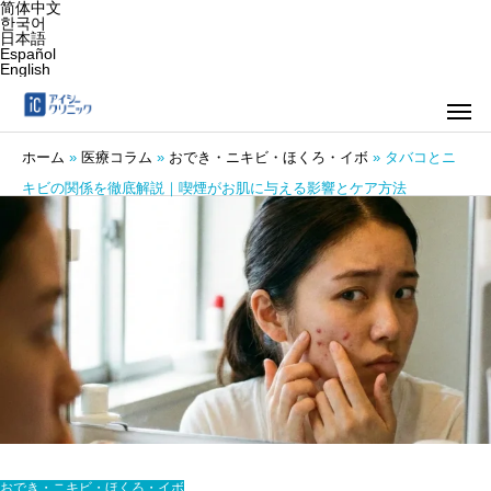
简体中文
한국어
日本語
Español
English
ホーム
»
医療コラム
»
おでき・ニキビ・ほくろ・イボ
»
タバコとニ
キビの関係を徹底解説｜喫煙がお肌に与える影響とケア方法
おでき・ニキビ・ほくろ・イボ