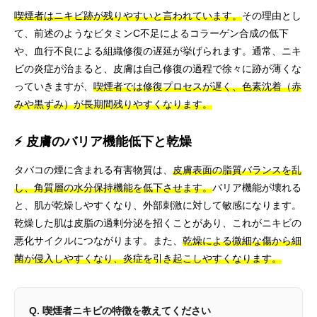
喫煙者はニキビ跡が残りやすいと言われています。
その理由とし
て、前述のようなビタミンC不足によるコラーゲン合成の低下
や、血行不良による組織修復の遅延が挙げられます。通常、ニキ
ビの炎症が治まると、皮膚は自己修復の過程で徐々に跡が薄くな
っていきますが、
喫煙者では修復プロセスが遅く、色素沈着（赤
みや黒ずみ）が長期間残りやすくなります。
⚡ 皮膚のバリア機能低下と乾燥
タバコの煙に含まれる有害物質は、
皮膚表面の脂質バランスを乱
し、角質層の水分保持機能を低下させます。
バリア機能が壊れる
と、肌が乾燥しやすくなり、外部刺激に対して敏感になります。
乾燥した肌は皮脂の過剰分泌を招くことがあり、これがニキビの
悪化サイクルにつながります。また、
乾燥による微細な傷から細
菌が侵入しやすくなり、炎症を引き起こしやすくなります。
Q. 喫煙者ニキビの特徴を教えてください