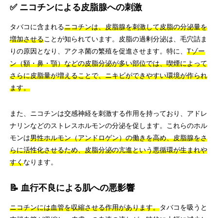
✅ ニコチンによる皮脂腺への刺激
タバコに含まれる
ニコチンは、皮脂腺を刺激して皮脂の分泌量を
増加させる
ことが知られています。皮脂の過剰分泌は、毛穴詰ま
りの原因となり、アクネ菌の繁殖を促進させます。特に、
Tゾー
ン（額・鼻・顎）などの皮脂分泌が多い部位では、喫煙によって
さらに皮脂量が増えることで、ニキビができやすい環境が作られ
ます。
また、ニコチンは交感神経を刺激する作用を持っており、アドレ
ナリンなどのストレスホルモンの分泌を促します。これらのホル
モンは
男性ホルモン（アンドロゲン）の働きを高め、皮脂腺をさ
らに活性化させるため、皮脂分泌の亢進という悪循環が生まれや
すく
なります。
📝 血行不良による肌への悪影響
ニコチンには血管を収縮させる作用があります。
タバコを吸うと