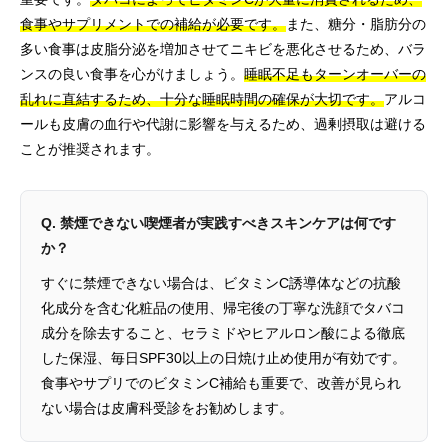
食事やサプリメントでの補給が必要です。
また、糖分・脂肪分の
多い食事は皮脂分泌を増加させてニキビを悪化させるため、バラ
ンスの良い食事を心がけましょう。
睡眠不足もターンオーバーの
乱れに直結するため、十分な睡眠時間の確保が大切です。
アルコ
ールも皮膚の血行や代謝に影響を与えるため、過剰摂取は避ける
ことが推奨されます。
Q. 禁煙できない喫煙者が実践すべきスキンケアは何です
か？
すぐに禁煙できない場合は、ビタミンC誘導体などの抗酸
化成分を含む化粧品の使用、帰宅後の丁寧な洗顔でタバコ
成分を除去すること、セラミドやヒアルロン酸による徹底
した保湿、毎日SPF30以上の日焼け止め使用が有効です。
食事やサプリでのビタミンC補給も重要で、改善が見られ
ない場合は皮膚科受診をお勧めします。