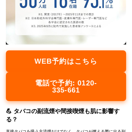
WEB予約はこちら
電話で予約: 0120-
335-661
💪 タバコの副流煙や間接喫煙も肌に影響す
る？
直接タバコを吸う主流煙だけでなく、
タバコが燃える際に出る副