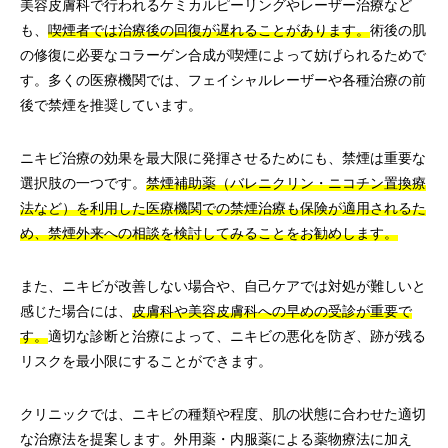
美容皮膚科で行われるケミカルピーリングやレーザー治療など
も、
喫煙者では治療後の回復が遅れることがあります。
術後の肌
の修復に必要なコラーゲン合成が喫煙によって妨げられるためで
す。多くの医療機関では、フェイシャルレーザーや各種治療の前
後で禁煙を推奨しています。
ニキビ治療の効果を最大限に発揮させるためにも、禁煙は重要な
選択肢の一つです。
禁煙補助薬（バレニクリン・ニコチン置換療
法など）を利用した医療機関での禁煙治療も保険が適用されるた
め、禁煙外来への相談を検討してみることをお勧めします。
また、ニキビが改善しない場合や、自己ケアでは対処が難しいと
感じた場合には、
皮膚科や美容皮膚科への早めの受診が重要で
す。
適切な診断と治療によって、ニキビの悪化を防ぎ、跡が残る
リスクを最小限にすることができます。
クリニックでは、ニキビの種類や程度、肌の状態に合わせた適切
な治療法を提案します。外用薬・内服薬による薬物療法に加え