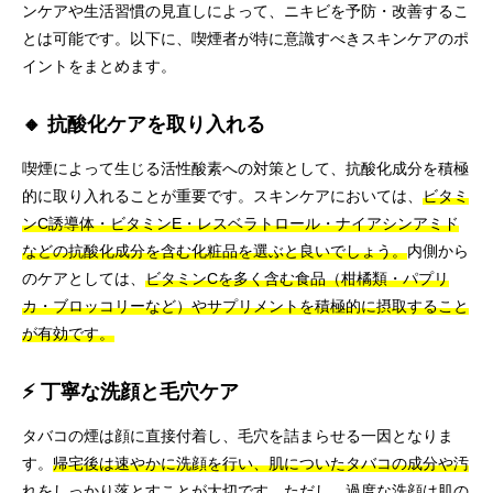
ンケアや生活習慣の見直しによって、ニキビを予防・改善するこ
とは可能です。以下に、喫煙者が特に意識すべきスキンケアのポ
イントをまとめます。
🔸 抗酸化ケアを取り入れる
喫煙によって生じる活性酸素への対策として、抗酸化成分を積極
的に取り入れることが重要です。スキンケアにおいては、
ビタミ
ンC誘導体・ビタミンE・レスベラトロール・ナイアシンアミド
などの抗酸化成分を含む化粧品を選ぶと良いでしょう。
内側から
のケアとしては、
ビタミンCを多く含む食品（柑橘類・パプリ
カ・ブロッコリーなど）やサプリメントを積極的に摂取すること
が有効です。
⚡ 丁寧な洗顔と毛穴ケア
タバコの煙は顔に直接付着し、毛穴を詰まらせる一因となりま
す。
帰宅後は速やかに洗顔を行い、肌についたタバコの成分や汚
れをしっかり落とすことが大切です。
ただし、過度な洗顔は肌の