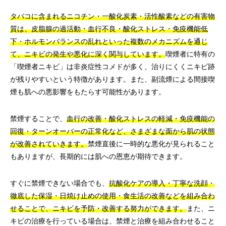
タバコに含まれるニコチン・一酸化炭素・活性酸素などの有害物
質は、皮脂腺の過活動・血行不良・酸化ストレス・免疫機能低
下・ホルモンバランスの乱れといった複数のメカニズムを通じ
て、ニキビの発生や悪化に深く関与しています。
喫煙者に特有の
「喫煙者ニキビ」は非炎症性コメドが多く、治りにくくニキビ跡
が残りやすいという特徴があります。また、副流煙による間接喫
煙も肌への悪影響をもたらす可能性があります。
禁煙することで、
血行の改善・酸化ストレスの軽減・免疫機能の
回復・ターンオーバーの正常化など、さまざまな面から肌の状態
が改善されていきます。
禁煙直後に一時的な悪化が見られること
もありますが、長期的には肌への恩恵が期待できます。
すぐに禁煙できない場合でも、
抗酸化ケアの導入・丁寧な洗顔・
徹底した保湿・日焼け止めの使用・食生活の改善などを組み合わ
せることで、ニキビを予防・改善する努力ができます。
また、ニ
キビの治療を行っている場合は、禁煙と治療を組み合わせること