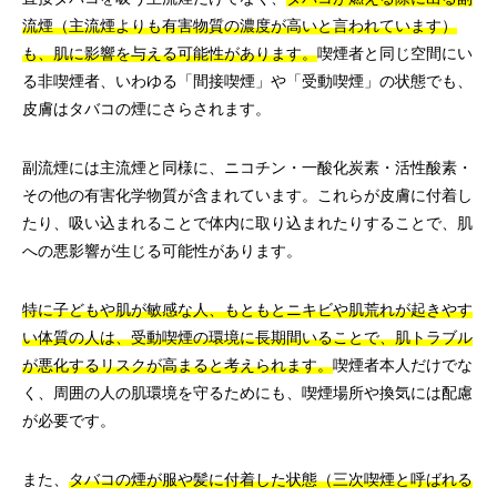
流煙（主流煙よりも有害物質の濃度が高いと言われています）
も、肌に影響を与える可能性があります。
喫煙者と同じ空間にい
る非喫煙者、いわゆる「間接喫煙」や「受動喫煙」の状態でも、
皮膚はタバコの煙にさらされます。
副流煙には主流煙と同様に、ニコチン・一酸化炭素・活性酸素・
その他の有害化学物質が含まれています。これらが皮膚に付着し
たり、吸い込まれることで体内に取り込まれたりすることで、肌
への悪影響が生じる可能性があります。
特に子どもや肌が敏感な人、もともとニキビや肌荒れが起きやす
い体質の人は、受動喫煙の環境に長期間いることで、肌トラブル
が悪化するリスクが高まると考えられます。
喫煙者本人だけでな
く、周囲の人の肌環境を守るためにも、喫煙場所や換気には配慮
が必要です。
また、
タバコの煙が服や髪に付着した状態（三次喫煙と呼ばれる