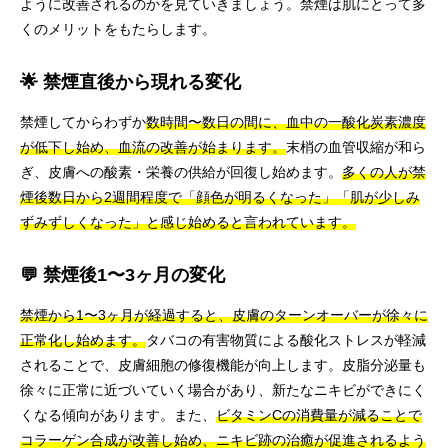
ように改善されるのかを見ていきましょう。禁煙は肌にとって多
くのメリットをもたらします。
🌟 禁煙直後から現れる変化
禁煙してからわずか
数時間〜数日の間に、血中の一酸化炭素濃度
が低下し始め、血流の改善が始まります。
末梢の血管収縮が和ら
ぎ、皮膚への酸素・栄養の供給が回復し始めます。
多くの人が禁
煙後数日から2週間程度で「顔色が明るくなった」「肌が少しみ
ずみずしくなった」と感じ始めると言われています。
💬 禁煙後1〜3ヶ月の変化
禁煙から1〜3ヶ月が経過すると、皮膚のターンオーバーが徐々に
正常化し始めます。
タバコの有害物質による酸化ストレスが軽減
されることで、皮膚細胞の修復機能が向上します。皮脂分泌量も
徐々に正常に近づいていく場合があり、新たなニキビができにく
くなる傾向があります。また、
ビタミンCの消費量が減ることで
コラーゲン合成が改善し始め、ニキビ跡の治癒が促進されるよう