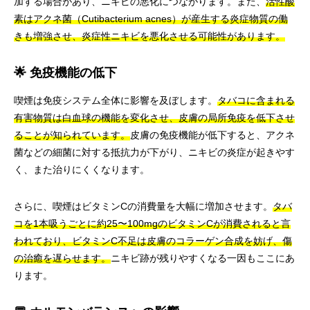
加する場合があり、ニキビの悪化につながります。また、
活性酸
素はアクネ菌（Cutibacterium acnes）が産生する炎症物質の働
きも増強させ、炎症性ニキビを悪化させる可能性があります。
🌟 免疫機能の低下
喫煙は免疫システム全体に影響を及ぼします。
タバコに含まれる
有害物質は白血球の機能を変化させ、皮膚の局所免疫を低下させ
ることが知られています。
皮膚の免疫機能が低下すると、アクネ
菌などの細菌に対する抵抗力が下がり、ニキビの炎症が起きやす
く、また治りにくくなります。
さらに、喫煙はビタミンCの消費量を大幅に増加させます。
タバ
コを1本吸うごとに約25〜100mgのビタミンCが消費されると言
われており、ビタミンC不足は皮膚のコラーゲン合成を妨げ、傷
の治癒を遅らせます。
ニキビ跡が残りやすくなる一因もここにあ
ります。