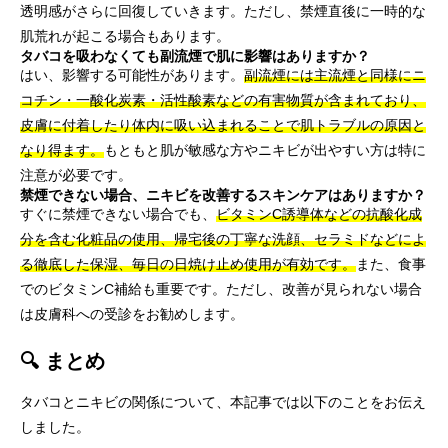
透明感がさらに回復していきます。ただし、禁煙直後に一時的な
肌荒れが起こる場合もあります。
タバコを吸わなくても副流煙で肌に影響はありますか？
はい、影響する可能性があります。
副流煙には主流煙と同様にニ
コチン・一酸化炭素・活性酸素などの有害物質が含まれており、
皮膚に付着したり体内に吸い込まれることで肌トラブルの原因と
なり得ます。
もともと肌が敏感な方やニキビが出やすい方は特に
注意が必要です。
禁煙できない場合、ニキビを改善するスキンケアはありますか？
すぐに禁煙できない場合でも、
ビタミンC誘導体などの抗酸化成
分を含む化粧品の使用、帰宅後の丁寧な洗顔、セラミドなどによ
る徹底した保湿、毎日の日焼け止め使用が有効です。
また、食事
でのビタミンC補給も重要です。ただし、改善が見られない場合
は皮膚科への受診をお勧めします。
🔍 まとめ
タバコとニキビの関係について、本記事では以下のことをお伝え
しました。