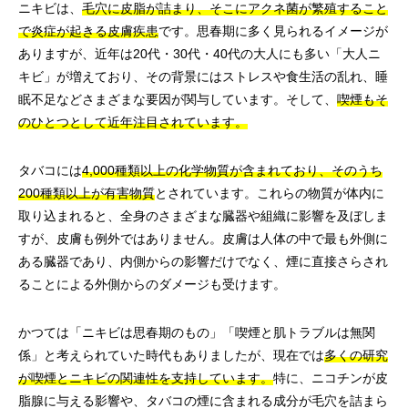
ニキビは、
毛穴に皮脂が詰まり、そこにアクネ菌が繁殖すること
で炎症が起きる皮膚疾患
です。思春期に多く見られるイメージが
ありますが、近年は20代・30代・40代の大人にも多い「大人ニ
キビ」が増えており、その背景にはストレスや食生活の乱れ、睡
眠不足などさまざまな要因が関与しています。そして、
喫煙もそ
のひとつとして近年注目されています。
タバコには
4,000種類以上の化学物質が含まれており、そのうち
200種類以上が有害物質
とされています。これらの物質が体内に
取り込まれると、全身のさまざまな臓器や組織に影響を及ぼしま
すが、皮膚も例外ではありません。皮膚は人体の中で最も外側に
ある臓器であり、内側からの影響だけでなく、煙に直接さらされ
ることによる外側からのダメージも受けます。
かつては「ニキビは思春期のもの」「喫煙と肌トラブルは無関
係」と考えられていた時代もありましたが、現在では
多くの研究
が喫煙とニキビの関連性を支持しています。
特に、ニコチンが皮
脂腺に与える影響や、タバコの煙に含まれる成分が毛穴を詰まら