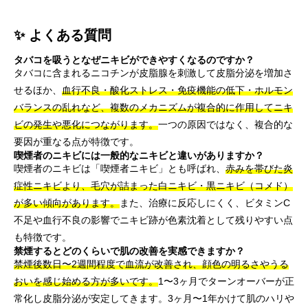
✨ よくある質問
タバコを吸うとなぜニキビができやすくなるのですか？
タバコに含まれるニコチンが皮脂腺を刺激して皮脂分泌を増加さ
せるほか、
血行不良・酸化ストレス・免疫機能の低下・ホルモン
バランスの乱れなど、複数のメカニズムが複合的に作用してニキ
ビの発生や悪化につながります。
一つの原因ではなく、複合的な
要因が重なる点が特徴です。
喫煙者のニキビには一般的なニキビと違いがありますか？
喫煙者のニキビは「喫煙者ニキビ」とも呼ばれ、
赤みを帯びた炎
症性ニキビより、毛穴が詰まった白ニキビ・黒ニキビ（コメド）
が多い傾向があります。
また、治療に反応しにくく、ビタミンC
不足や血行不良の影響でニキビ跡が色素沈着として残りやすい点
も特徴です。
禁煙するとどのくらいで肌の改善を実感できますか？
禁煙後数日〜2週間程度で血流が改善され、顔色の明るさやうる
おいを感じ始める方が多いです。
1〜3ヶ月でターンオーバーが正
常化し皮脂分泌が安定してきます。3ヶ月〜1年かけて肌のハリや