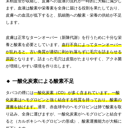
末梢血管が収縮し、皮膚への血液の流れが一時的に大幅に減少し
ます。血液は酸素や栄養素を全身に届ける役割を果たしており、
皮膚への血流が低下すると、肌細胞への酸素・栄養の供給が不足
します。
皮膚は正常なターンオーバー（新陳代謝）を行うために十分な栄
養と酸素を必要としています。
血行不良によってターンオーバー
が乱れると、古い角質が適切に剥がれ落ちずに毛穴を詰まらせる
原因
となります。詰まった毛穴は皮脂がたまりやすく、アクネ菌
が増殖しやすい環境を作り出します。
🔸 一酸化炭素による酸素不足
タバコの煙には
一酸化炭素（CO）が多く含まれています。一酸
化炭素はヘモグロビンと強く結合する性質を持っており、酸素の
運搬を妨げます。
通常、赤血球中のヘモグロビンは肺で酸素を取
り込み、全身に運びますが、一酸化炭素がヘモグロビンと結合す
ると（カルボキシヘモグロビンの形成）、酸素運搬能力が大幅に