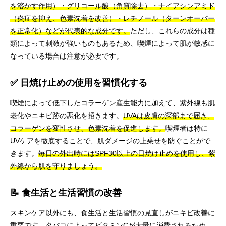
を溶かす作用）・グリコール酸（角質除去）・ナイアシンアミド
（炎症を抑え、色素沈着を改善）・レチノール（ターンオーバー
を正常化）などが代表的な成分です。
ただし、これらの成分は種
類によって刺激が強いものもあるため、喫煙によって肌が敏感に
なっている場合は注意が必要です。
✅ 日焼け止めの使用を習慣化する
喫煙によって低下したコラーゲン産生能力に加えて、紫外線も肌
老化やニキビ跡の悪化を招きます。
UVAは皮膚の深部まで届き、
コラーゲンを変性させ、色素沈着を促進します。
喫煙者は特に
UVケアを徹底することで、肌ダメージの上乗せを防ぐことがで
きます。
毎日の外出時にはSPF30以上の日焼け止めを使用し、紫
外線から肌を守りましょう。
📝 食生活と生活習慣の改善
スキンケア以外にも、食生活と生活習慣の見直しがニキビ改善に
重要です。
タバコによってビタミンCが大量に消費されるため、