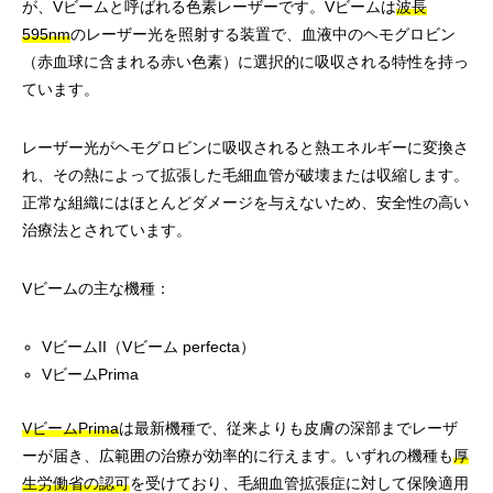
が、Vビームと呼ばれる色素レーザーです。Vビームは
波長
595nm
のレーザー光を照射する装置で、血液中のヘモグロビン
（赤血球に含まれる赤い色素）に選択的に吸収される特性を持っ
ています。
レーザー光がヘモグロビンに吸収されると熱エネルギーに変換さ
れ、その熱によって拡張した毛細血管が破壊または収縮します。
正常な組織にはほとんどダメージを与えないため、安全性の高い
治療法とされています。
Vビームの主な機種：
VビームII（Vビーム perfecta）
VビームPrima
VビームPrima
は最新機種で、従来よりも皮膚の深部までレーザ
ーが届き、広範囲の治療が効率的に行えます。いずれの機種も
厚
生労働省の認可
を受けており、毛細血管拡張症に対して保険適用