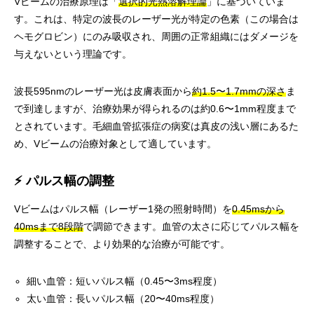
Vビームの治療原理は「
選択的光熱溶解理論
」に基づいていま
す。これは、特定の波長のレーザー光が特定の色素（この場合は
ヘモグロビン）にのみ吸収され、周囲の正常組織にはダメージを
与えないという理論です。
波長595nmのレーザー光は皮膚表面から
約1.5〜1.7mmの深さ
ま
で到達しますが、治療効果が得られるのは約0.6〜1mm程度まで
とされています。毛細血管拡張症の病変は真皮の浅い層にあるた
め、Vビームの治療対象として適しています。
⚡ パルス幅の調整
Vビームはパルス幅（レーザー1発の照射時間）を
0.45msから
40msまで8段階
で調節できます。血管の太さに応じてパルス幅を
調整することで、より効果的な治療が可能です。
細い血管：短いパルス幅（0.45〜3ms程度）
太い血管：長いパルス幅（20〜40ms程度）