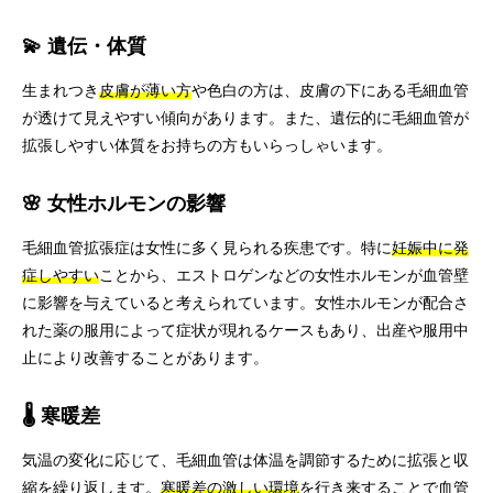
💫 遺伝・体質
生まれつき
皮膚が薄い方
や色白の方は、皮膚の下にある毛細血管
が透けて見えやすい傾向があります。また、遺伝的に毛細血管が
拡張しやすい体質をお持ちの方もいらっしゃいます。
🌸 女性ホルモンの影響
毛細血管拡張症は女性に多く見られる疾患です。特に
妊娠中に発
症しやすい
ことから、エストロゲンなどの女性ホルモンが血管壁
に影響を与えていると考えられています。女性ホルモンが配合さ
れた薬の服用によって症状が現れるケースもあり、出産や服用中
止により改善することがあります。
🌡️ 寒暖差
気温の変化に応じて、毛細血管は体温を調節するために拡張と収
縮を繰り返します。
寒暖差の激しい環境
を行き来することで血管