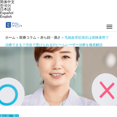
简体中文
한국어
日本語
Español
English
ホーム
»
医療コラム
»
赤ら顔・酒さ
»
毛細血管拡張症は保険適用で
治療できる？渋谷で受けられるVビームレーザー治療を徹底解説
赤ら顔・酒さ