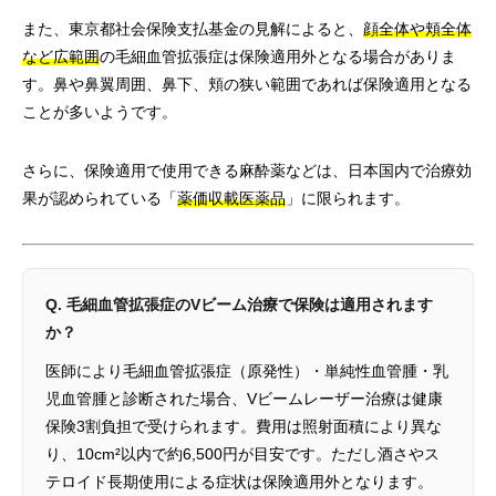
また、東京都社会保険支払基金の見解によると、
顔全体や頬全体
など広範囲
の毛細血管拡張症は保険適用外となる場合がありま
す。鼻や鼻翼周囲、鼻下、頬の狭い範囲であれば保険適用となる
ことが多いようです。
さらに、保険適用で使用できる麻酔薬などは、日本国内で治療効
果が認められている「
薬価収載医薬品
」に限られます。
Q. 毛細血管拡張症のVビーム治療で保険は適用されます
か？
医師により毛細血管拡張症（原発性）・単純性血管腫・乳
児血管腫と診断された場合、Vビームレーザー治療は健康
保険3割負担で受けられます。費用は照射面積により異な
り、10cm²以内で約6,500円が目安です。ただし酒さやス
テロイド長期使用による症状は保険適用外となります。