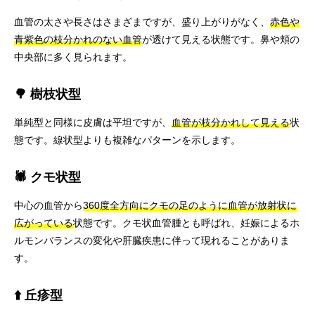
血管の太さや長さはさまざまですが、盛り上がりがなく、
赤色や
青紫色の枝分かれのない血管
が透けて見える状態です。鼻や頬の
中央部に多く見られます。
🌳 樹枝状型
単純型と同様に皮膚は平坦ですが、
血管が枝分かれして見える
状
態です。線状型よりも複雑なパターンを示します。
🕷️ クモ状型
中心の血管から
360度全方向にクモの足のように血管が放射状に
広がっている
状態です。クモ状血管腫とも呼ばれ、妊娠によるホ
ルモンバランスの変化や肝臓疾患に伴って現れることがありま
す。
⬆️ 丘疹型