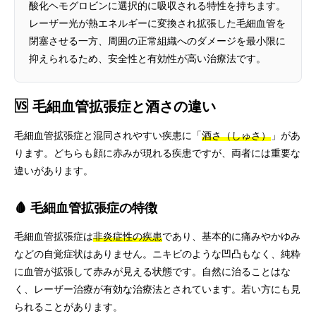
酸化ヘモグロビンに選択的に吸収される特性を持ちます。
レーザー光が熱エネルギーに変換され拡張した毛細血管を
閉塞させる一方、周囲の正常組織へのダメージを最小限に
抑えられるため、安全性と有効性が高い治療法です。
🆚 毛細血管拡張症と酒さの違い
毛細血管拡張症と混同されやすい疾患に「
酒さ（しゅさ）
」があ
ります。どちらも顔に赤みが現れる疾患ですが、両者には重要な
違いがあります。
🩸 毛細血管拡張症の特徴
毛細血管拡張症は
非炎症性の疾患
であり、基本的に痛みやかゆみ
などの自覚症状はありません。ニキビのような凹凸もなく、純粋
に血管が拡張して赤みが見える状態です。自然に治ることはな
く、レーザー治療が有効な治療法とされています。若い方にも見
られることがあります。