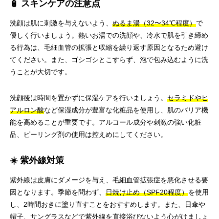
🧴 スキンケアの注意点
洗顔は肌に刺激を与えないよう、
ぬるま湯（32〜34℃程度）
で
優しく行いましょう。熱いお湯での洗顔や、冷水で肌を引き締め
る行為は、毛細血管の拡張と収縮を繰り返す原因となるため避け
てください。また、ゴシゴシとこすらず、泡で包み込むように洗
うことが大切です。
洗顔後は時間を置かずに保湿ケアを行いましょう。
セラミドやヒ
アルロン酸
など保湿成分が豊富な化粧品を使用し、肌のバリア機
能を高めることが重要です。アルコール成分や刺激の強い化粧
品、ピーリング剤の使用は控えめにしてください。
☀️ 紫外線対策
紫外線は皮膚にダメージを与え、毛細血管拡張症を悪化させる要
因となります。季節を問わず、
日焼け止め（SPF20程度）
を使用
し、2時間おきに塗り直すことをおすすめします。また、日傘や
帽子、サングラスなどで紫外線を直接浴びないよう心がけましょ