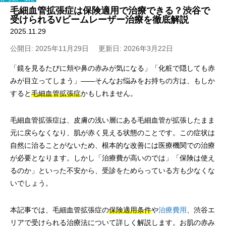
毛細血管拡張症は保険適用で治療できる？渋谷で
受けられるVビームレーザー治療を徹底解説
2025.11.29
公開日: 2025年11月29日
更新日: 2026年3月22日
「鏡を見るたびに頬や鼻の赤みが気になる」「化粧で隠しても赤
みが目立ってしまう」——そんなお悩みをお持ちの方は、もしか
すると
毛細血管拡張症
かもしれません。
毛細血管拡張症は、皮膚の浅い層にある毛細血管が拡張したまま
元に戻らなくなり、肌が赤く見える状態のことです。この症状は
自然に治ることがないため、根本的な改善には医療機関での治療
が必要となります。しかし「治療費が高いのでは」「保険は使え
るのか」といった不安から、受診をためらっている方も少なくな
いでしょう。
本記事では、毛細血管拡張症の
保険適用条件
や
治療費用
、渋谷エ
リアで受けられる治療法について詳しく解説します。お肌の赤み