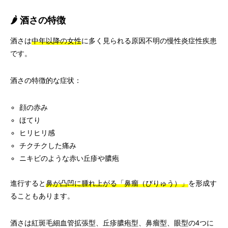
🌶️ 酒さの特徴
酒さは
中年以降の女性
に多く見られる原因不明の慢性炎症性疾患
です。
酒さの特徴的な症状：
顔の赤み
ほてり
ヒリヒリ感
チクチクした痛み
ニキビのような赤い丘疹や膿疱
進行すると
鼻が凸凹に腫れ上がる「鼻瘤（びりゅう）」
を形成す
ることもあります。
酒さは紅斑毛細血管拡張型、丘疹膿疱型、鼻瘤型、眼型の4つに