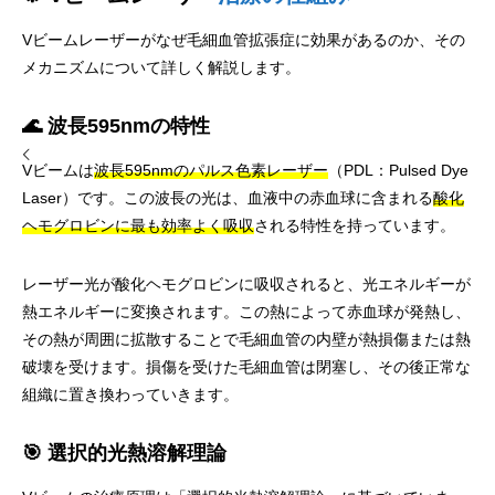
Vビームレーザーがなぜ毛細血管拡張症に効果があるのか、その
メカニズムについて詳しく解説します。
🌊 波長595nmの特性
Vビームは
波長595nmのパルス色素レーザー
（PDL：Pulsed Dye
Laser）です。この波長の光は、血液中の赤血球に含まれる
酸化
ヘモグロビンに最も効率よく吸収
される特性を持っています。
レーザー光が酸化ヘモグロビンに吸収されると、光エネルギーが
熱エネルギーに変換されます。この熱によって赤血球が発熱し、
その熱が周囲に拡散することで毛細血管の内壁が熱損傷または熱
破壊を受けます。損傷を受けた毛細血管は閉塞し、その後正常な
組織に置き換わっていきます。
🎯 選択的光熱溶解理論