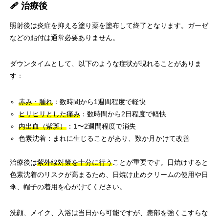
🩹 治療後
照射後は炎症を抑える塗り薬を塗布して終了となります。ガーゼ
などの貼付は通常必要ありません。
ダウンタイムとして、以下のような症状が現れることがありま
す：
赤み・腫れ
：数時間から1週間程度で軽快
ヒリヒリとした痛み
：数時間から2日程度で軽快
内出血（紫斑）
：1〜2週間程度で消失
色素沈着：まれに生じることがあり、数か月かけて改善
治療後は
紫外線対策を十分に行う
ことが重要です。日焼けすると
色素沈着のリスクが高まるため、日焼け止めクリームの使用や日
傘、帽子の着用を心がけてください。
洗顔、メイク、入浴は当日から可能ですが、患部を強くこすらな