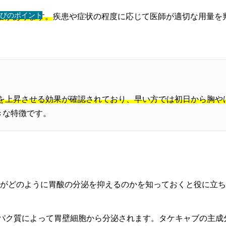
びのポイント
規格があります。
疾患や症状の程度に応じて医師が適切な用量を
Hを上昇させる効果が確認されており、早い方では初日から胸や
きな特徴です。
がどのように胃酸の分泌を抑えるのかを知っておくと役に立ち
るタンパク質によって胃壁細胞から分泌されます。タケキャブの主