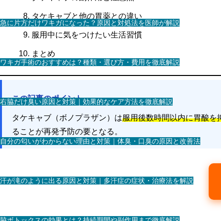
タケキャブと他の胃薬との違い
急に片方だけワキガになった？原因と対処法を医師が解説
服用中に気をつけたい生活習慣
まとめ
ワキガ手術のおすすめは？種類・選び方・費用を徹底解説
この記事のポイント
右脇だけ臭い原因と対策｜効果的なケア方法を徹底解説
タケキャブ（ボノプラザン）は
服用後数時間以内に胃酸を
ることが再発予防の要となる。
自分の匂いがわからない理由と対策｜体臭・口臭の原因と改善法
汗が滝のように出る原因と対策｜多汗症の症状・治療法を解説
脇ボトックスの効果とは？持続期間や副作用まで徹底解説