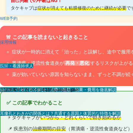
自己判断での中断はNG！
タケキャブは
症状が消えても粘膜修復のために継続が必要
で
WEB予約
🚨 この記事を読まないと起きること
採用情報
症状が一時的に消えて「治った」と誤解し、途中で服用
胃潰瘍・逆流性食道炎が
再発・悪化
するリスクが上がる
医師・看護師求人
その他
薬が効いていない原因を知らないまま、ずっと不調が続
スタッフ求人
脇の匂い手術で根本解決｜治療の種類・効果・費用を徹底解説
言語
简体中文
한국어
日本語
Español
English
✅ この記事でわかること
耳瘻孔とわきがの関係とは？共通する原因と体質的な特徴を解説
⚡ タケキャブが
いつから・どれくらいで効き始めるか
📌 疾患別の
治療期間の目安
（胃潰瘍・逆流性食道炎など）