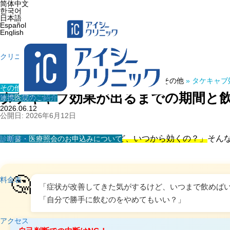
简体中文
한국어
日本語
Español
English
クリニック紹介
ホーム
»
医療コラム
»
その他
»
タケキャブ
その他
タケキャブ効果が出るまでの期間と
連携医院のご紹介
院長・医師の紹介
2026.06.12
公開日: 2026年6月12日
💊
「タケキャブを飲み始めたけど、いつから効くの？」
そん
診断書・医療照会のお申込みについて
診療内容
🤔
料金表
「症状が改善してきた気がするけど、いつまで飲めば
「自分で勝手に飲むのをやめてもいい？」
アクセス