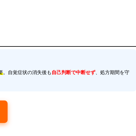
要
。自覚症状の消失後も
自己判断で中断せず
、処方期間を守