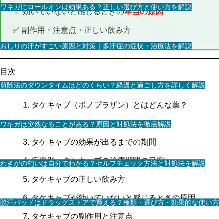
ワキガにロールオンは効果ある？正しい選び方と使い方を解説
🔸 効いていないと感じるときの
本当の原因
✅ 副作用・注意点・正しい飲み方
おしりの汗がすごい原因と対策｜多汗症の症状・治療法を解説
目次
剪除法のダウンタイムはどのくらい？経過と過ごし方を詳しく解説
タケキャブ（ボノプラザン）とはどんな薬？
タケキャブが効果を発揮する仕組み
ワキガは突然なることがある？原因と対処法を徹底解説
タケキャブの効果が出るまでの期間
疾患別・タケキャブの治療期間の目安
わきがの匂いは自分でわかる？セルフチェック方法と対処法を解説
タケキャブの正しい飲み方
タケキャブが効いていないと感じるときの原因
脇汗パッドはドラッグストアで買える？種類・選び方・効果的な使い方
タケキャブの副作用と注意点