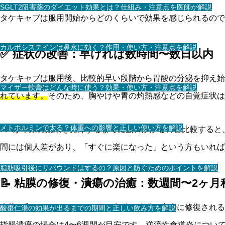
SGLT2阻害薬のダイエット効果とは？仕組み・注意点を医師が解説
タケキャブは服用開始からどのくらいで効果を感じられるので
カルボシステインは鼻水に効く？作用・使い方・注意点を解説
✅ 症状の改善：早ければ数時間〜数日以内
タケキャブは服用後、比較的早い段階から胃酸の分泌を抑え始
マイザー軟膏はどんな時に使う？効果・使い方・注意点を解説
れています。
そのため、胸やけや胃の灼熱感などの自覚症状は
メトホルミンで太る？体重への影響と正しい使い方を解説
PPIが本来の効果を発揮するまでに数日かかるのと比較する
間には個人差があり、「すぐに楽になった」という方もいれば
脂肪吸引後にリバウンドはするの？原因と防ぐためのポイントを解説
📝 粘膜の修復・潰瘍の治癒：数週間〜2ヶ月
症状が和らいだとしても、胃や食道の粘膜が完全に修復される
酸棗仁湯の効果が出るまでの期間と正しい飲み方を解説
指腸潰瘍の場合は
4〜6週間が目安
です。逆流性食道炎について