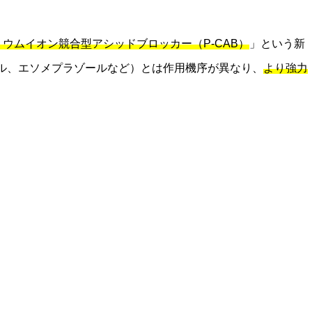
リウムイオン競合型アシッドブロッカー（P-CAB）
」という新
ール、エソメプラゾールなど）とは作用機序が異なり、
より強力