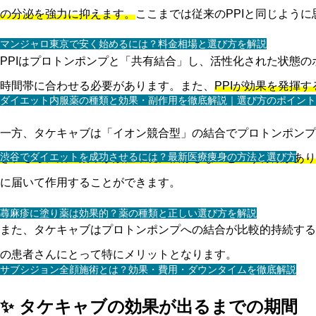
の分泌を強力に抑えます。
ここまでは従来のPPIと同じよう
マンジャロ東京で安く始めるには？料金相場と選び方を解説
PPIはプロトンポンプと「共有結合」し、活性化された状態
時間帯に合わせる必要があります。また、
PPIが効果を発揮
ダイエット内服薬の種類と効果・副作用を徹底解説｜選び方のポイント
一方、タケキャブは「イオン競合型」の結合でプロトンポンプ
渋谷でダイエットを成功させるには？最新医療痩身の方法と選び方
き、さらに薬の効果が酸性環境に依存しないという特徴があり
に届いて作用することができます。
蕁麻疹に塗り薬は効果的？薬の種類と正しい選び方を解説
また、タケキャブはプロトンポンプへの結合が比較的持続する
の患者さんにとって特にメリットとなります。
サブシジョン全顔施術とは？効果・費用・ダウンタイムを徹底解説
✨ タケキャブの効果が出るまでの期間