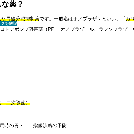
んな薬？
れた胃酸分泌抑制薬
です。一般名はボノプラザンといい、「
カ
ングを解説
ロトンポンプ阻害薬（PPI：オメプラゾール、ランソプラゾ
菌・二次除菌）
服用時の胃・十二指腸潰瘍の予防