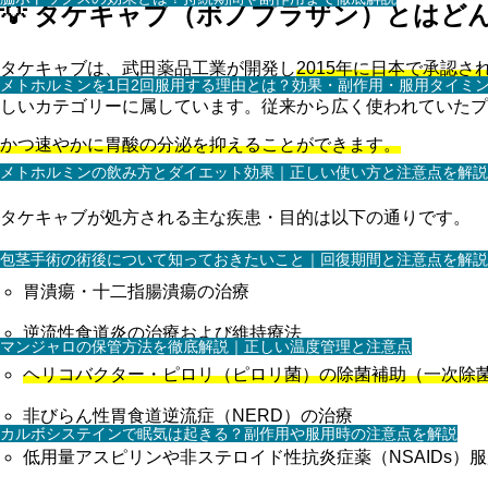
💡 タケキャブ（ボノプラザン）とはど
タケキャブは、武田薬品工業が開発し
2015年に日本で承認さ
メトホルミンを1日2回服用する理由とは？効果・副作用・服用タイミ
しいカテゴリーに属しています。従来から広く使われていたプ
かつ速やかに胃酸の分泌を抑えることができます。
メトホルミンの飲み方とダイエット効果｜正しい使い方と注意点を解説
タケキャブが処方される主な疾患・目的は以下の通りです。
包茎手術の術後について知っておきたいこと｜回復期間と注意点を解説
胃潰瘍・十二指腸潰瘍の治療
逆流性食道炎の治療および維持療法
マンジャロの保管方法を徹底解説｜正しい温度管理と注意点
ヘリコバクター・ピロリ（ピロリ菌）の除菌補助（一次除
非びらん性胃食道逆流症（NERD）の治療
カルボシステインで眠気は起きる？副作用や服用時の注意点を解説
低用量アスピリンや非ステロイド性抗炎症薬（NSAIDs）