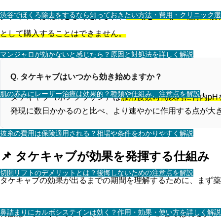
渋谷でほくろ除去をするなら知っておきたい方法・費用・クリニック選
タケキャブは錠剤として処方され、
10mgと20mgの2種類の
として購入することはできません。
マンジャロが効かないと感じたら？原因と対処法を詳しく解説
Q. タケキャブはいつから効き始めますか？
肌の赤みにレーザー治療は効果的？種類や仕組み、注意点を解説
タケキャブ（ボノプラザン）は
服用後数時間以内に胃内p
発現に数日かかるのと比べ、より速やかに作用する点が大
抜糸の費用は保険適用される？相場や条件をわかりやすく解説
📌 タケキャブが効果を発揮する仕組み
切開リフトのデメリットとは？後悔しないための注意点を解説
タケキャブの効果が出るまでの期間を理解するために、まず薬
鼻詰まりにカルボシステインは効く？作用・効果・使い方を詳しく解説
胃酸は「プロトンポンプ（H+/K+-ATPase）」と呼ばれ