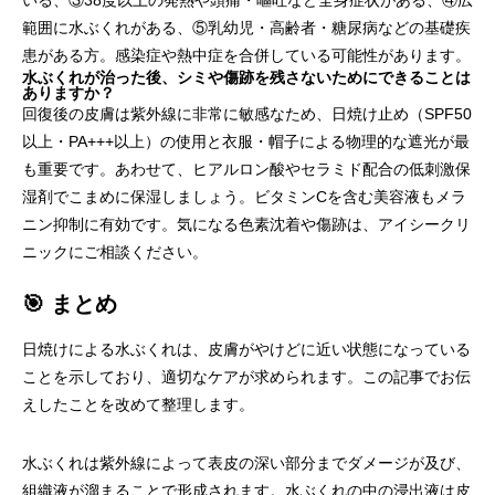
いる、③38度以上の発熱や頭痛・嘔吐など全身症状がある、④広
範囲に水ぶくれがある、⑤乳幼児・高齢者・糖尿病などの基礎疾
患がある方。感染症や熱中症を合併している可能性があります。
水ぶくれが治った後、シミや傷跡を残さないためにできることは
ありますか？
回復後の皮膚は紫外線に非常に敏感なため、日焼け止め（SPF50
以上・PA+++以上）の使用と衣服・帽子による物理的な遮光が最
も重要です。あわせて、ヒアルロン酸やセラミド配合の低刺激保
湿剤でこまめに保湿しましょう。ビタミンCを含む美容液もメラ
ニン抑制に有効です。気になる色素沈着や傷跡は、アイシークリ
ニックにご相談ください。
🎯 まとめ
日焼けによる水ぶくれは、皮膚がやけどに近い状態になっている
ことを示しており、適切なケアが求められます。この記事でお伝
えしたことを改めて整理します。
水ぶくれは紫外線によって表皮の深い部分までダメージが及び、
組織液が溜まることで形成されます。水ぶくれの中の浸出液は皮