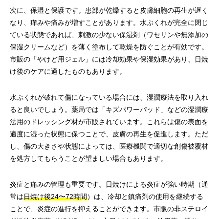
次に、保湿と保護です。患部が乾燥すると皮膚細胞の再生が遅く
なり、痒みや痛みが増すことがあります。水ぶくれが完全に閉じ
ている状態であれば、刺激の少ない保湿剤（ワセリンや無添加の
保湿クリームなど）を薄く塗布して乾燥を防ぐことが有効です。
市販の「やけど用ジェル」には冷却効果や保湿効果があり、日焼
け後のケアに適したものもあります。
水ぶくれが破れて傷になっている場合には、湿潤療法を取り入れ
ると良いでしょう。薬局では「キズパワーパッド」などの湿潤療
法用のドレッシング材が市販されています。これらは傷の表面を
適度に湿った状態に保つことで、皮膚の再生を促進します。ただ
し、傷の大きさや状態によっては、医療機関で適切な創傷被覆材
を処方してもらうことが望ましい場合もあります。
炎症と痛みの管理も重要です。日焼けによる炎症が強い時期（通
常は
日焼け後24〜72時間
）は、冷却と鎮痛剤の使用を継続する
ことで、炎症の進行を抑えることができます。市販の非ステロイ