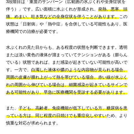
3段階目は「重度のサンバーン（広範囲の水ぶくれや全身症状を
伴う）」です。広い面積に水ぶくれが形成され、
発熱、悪寒、頭
痛、めまい、吐き気などの全身症状を伴うことがあります。
この
状態は「日射病」や「熱中症」を合併している可能性もあり、医
療機関での治療が必要です。
水ぶくれの見た目からも、ある程度の状態を判断できます。透明
または淡い黄色の液体が溜まっていてテンションがある（膨らん
でいる）状態であれば、まだ感染が起きていない可能性が高いで
す。一方で、
白濁した液体や膿のような内容物が見られる場合、
周囲の皮膚が腫れ上がって熱を帯びている場合、赤い線が水ぶく
れの周囲から伸びている場合は、細菌感染が起きているサインで
ある可能性があり、早急に医療機関を受診する必要があります。
また、
子ども、高齢者、免疫機能が低下している方、糖尿病を患
っている方は、同じ程度の日焼けでも重症化しやすい
ため、より
慎重な対応が求められます。