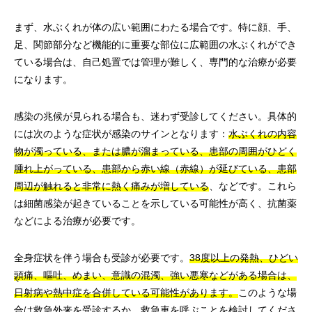
まず、水ぶくれが体の広い範囲にわたる場合です。特に顔、手、
足、関節部分など機能的に重要な部位に広範囲の水ぶくれができ
ている場合は、自己処置では管理が難しく、専門的な治療が必要
になります。
感染の兆候が見られる場合も、迷わず受診してください。具体的
には次のような症状が感染のサインとなります：
水ぶくれの内容
物が濁っている、または膿が溜まっている、患部の周囲がひどく
腫れ上がっている、患部から赤い線（赤線）が延びている、患部
周辺が触れると非常に熱く痛みが増している
、などです。これら
は細菌感染が起きていることを示している可能性が高く、抗菌薬
などによる治療が必要です。
全身症状を伴う場合も受診が必要です。
38度以上の発熱、ひどい
頭痛、嘔吐、めまい、意識の混濁、強い悪寒などがある場合は、
日射病や熱中症を合併している可能性があります。
このような場
合は救急外来を受診するか、救急車を呼ぶことを検討してくださ