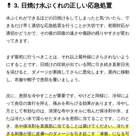
💊 3. 日焼け水ぶくれの正しい応急処置
水ぶくれができるほどの日焼けをしてしまったと気づいたら、で
きるだけ早く適切な応急処置を行うことが大切です。初期対応が
適切かどうかで、その後の回復の速さや傷跡の残りやすさが変わ
ってきます。
まず最初に行うべきことは、それ以上紫外線にさらされないよう
にすることです。日焼けの症状が出ている間に引き続き直射日光
を浴びると、ダメージが累積してさらに悪化します。屋内に移動
し、衣服や帽子で患部を覆いましょう。
次に、患部を冷やすことが重要です。やけどと同様に、冷却によ
って炎症の進行を抑え、痛みを和らげる効果があります。冷やし
方として有効なのは、清潔な布やタオルに包んだ保冷剤や氷、ま
たは冷たい水で湿らせたタオルを患部に当てることです。このと
き、
氷や保冷剤を直接肌に当てることは避けてください。冷たす
ぎる刺激が逆に皮膚へのダメージを引き起こす「凍傷」になる可