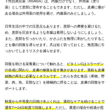
ド性抗炎症薬（NSAIDs）は、内服だけでなく、外用薬（塗り
薬）として患部に塗布することもできます。ただし、皮膚に傷が
ある場合は外用薬の使用を避け、内服薬のみとしましょう。
日常生活の中での注意点もあります。患部への摩擦を避けるた
め、患部を圧迫するような衣服は着用しないようにしましょう。
また、患部を引っかいたり、かさぶたを無理に剥がしたりするこ
とも傷の回復を遅らせます。爪は短く切っておくと、無意識に引
っかいてしまうリスクを減らせます。
回復を助ける栄養素について触れると、
ビタミンCはコラーゲン
の合成に関わり、皮膚の修復を促す働きがあります。亜鉛も皮膚
細胞の再生に必要なミネラルです。
これらを含む食品（果物、野
菜、肉、魚、豆類など）を積極的に摂ることは、皮膚の回復をサ
ポートします。
軽度から中等度の日焼け水ぶくれは、適切なケアを続けることで
通常7〜14日程度で回復します。
ただし、重度の場合や経過が思