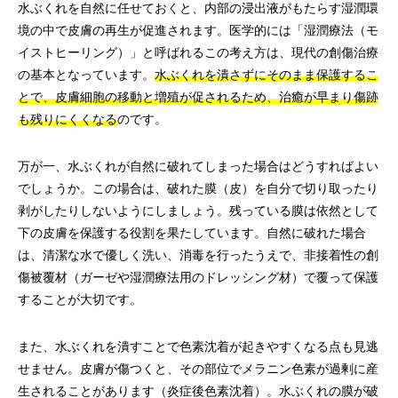
水ぶくれを自然に任せておくと、内部の浸出液がもたらす湿潤環
境の中で皮膚の再生が促進されます。医学的には「湿潤療法（モ
イストヒーリング）」と呼ばれるこの考え方は、現代の創傷治療
の基本となっています。
水ぶくれを潰さずにそのまま保護するこ
とで、皮膚細胞の移動と増殖が促されるため、治癒が早まり傷跡
も残りにくくなる
のです。
万が一、水ぶくれが自然に破れてしまった場合はどうすればよい
でしょうか。この場合は、破れた膜（皮）を自分で切り取ったり
剥がしたりしないようにしましょう。残っている膜は依然として
下の皮膚を保護する役割を果たしています。自然に破れた場合
は、清潔な水で優しく洗い、消毒を行ったうえで、非接着性の創
傷被覆材（ガーゼや湿潤療法用のドレッシング材）で覆って保護
することが大切です。
また、水ぶくれを潰すことで色素沈着が起きやすくなる点も見逃
せません。皮膚が傷つくと、その部位でメラニン色素が過剰に産
生されることがあります（炎症後色素沈着）。水ぶくれの膜が破