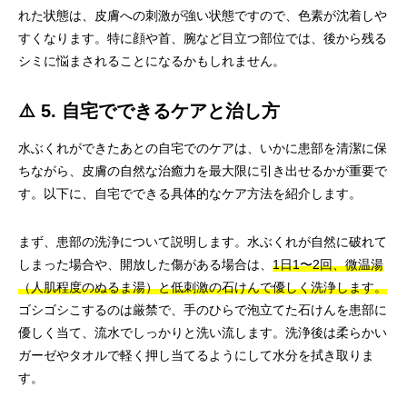
れた状態は、皮膚への刺激が強い状態ですので、色素が沈着しや
すくなります。特に顔や首、腕など目立つ部位では、後から残る
シミに悩まされることになるかもしれません。
⚠️ 5. 自宅でできるケアと治し方
水ぶくれができたあとの自宅でのケアは、いかに患部を清潔に保
ちながら、皮膚の自然な治癒力を最大限に引き出せるかが重要で
す。以下に、自宅でできる具体的なケア方法を紹介します。
まず、患部の洗浄について説明します。水ぶくれが自然に破れて
しまった場合や、開放した傷がある場合は、
1日1〜2回、微温湯
（人肌程度のぬるま湯）と低刺激の石けんで優しく洗浄します。
ゴシゴシこするのは厳禁で、手のひらで泡立てた石けんを患部に
優しく当て、流水でしっかりと洗い流します。洗浄後は柔らかい
ガーゼやタオルで軽く押し当てるようにして水分を拭き取りま
す。