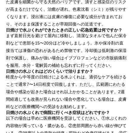
た皮膚を細菌から守る天然のバリアです。潰すと感染症のリスク
が高まるだけでなく、治癒が遅れ、色素沈着（シミ）が残りやす
くなります。浸出液には皮膚の修復に必要な成分が含まれてお
り、そのまま保護することが早期回復への近道です。
日焼けで水ぶくれができたときの正しい応急処置は何ですか？
まず直射日光を避けて屋内に移動し、清潔なタオルで包んだ保冷
剤などで患部を15〜20分ほど冷やしましょう。氷や保冷剤の直
接当ては凍傷の恐れがあるため禁物です。冷却後は低刺激の保湿
剤で保護し、痛みが強い場合はイブプロフェンなどの市販鎮痛剤
を服用。水分・電解質の補給も忘れずに行ってください。
日焼けの水ぶくれはどのくらいで治りますか？
軽度から中等度の日焼けによる水ぶくれは、適切なケアを続ける
ことで通常7〜14日程度で回復します。ただし、広範囲にわたる
場合や感染が起きた場合はそれ以上かかることがあります。2週
間経過しても改善が見られない場合や悪化している場合は、皮膚
科などの医療機関への受診をお勧めします。
日焼けの水ぶくれで病院に行くべき症状はどれですか？
以下の場合は早めに医療機関を受診してください。①水ぶくれの
内容物が濁っている・膿がある、②患部周囲から赤い線が伸びて