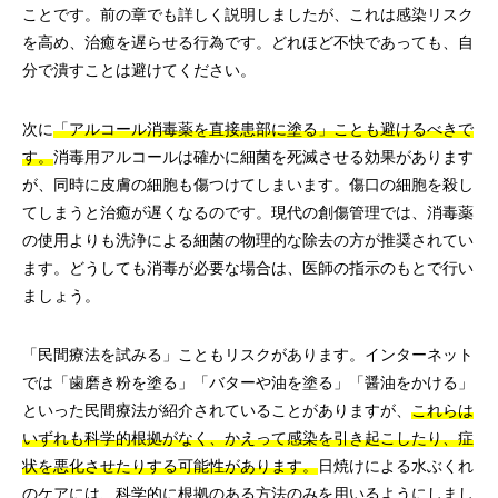
ことです。前の章でも詳しく説明しましたが、これは感染リスク
を高め、治癒を遅らせる行為です。どれほど不快であっても、自
分で潰すことは避けてください。
次に
「アルコール消毒薬を直接患部に塗る」ことも避けるべきで
す。
消毒用アルコールは確かに細菌を死滅させる効果があります
が、同時に皮膚の細胞も傷つけてしまいます。傷口の細胞を殺し
てしまうと治癒が遅くなるのです。現代の創傷管理では、消毒薬
の使用よりも洗浄による細菌の物理的な除去の方が推奨されてい
ます。どうしても消毒が必要な場合は、医師の指示のもとで行い
ましょう。
「民間療法を試みる」こともリスクがあります。インターネット
では「歯磨き粉を塗る」「バターや油を塗る」「醤油をかける」
といった民間療法が紹介されていることがありますが、
これらは
いずれも科学的根拠がなく、かえって感染を引き起こしたり、症
状を悪化させたりする可能性があります。
日焼けによる水ぶくれ
のケアには、科学的に根拠のある方法のみを用いるようにしまし