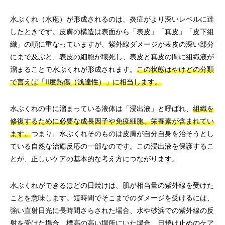
水ぶくれ（水疱）が形成されるのは、炎症がより深いレベルに達
したときです。皮膚の構造は表面から「表皮」「真皮」「皮下組
織」の順に重なっていますが、紫外線ダメージが表皮の深い部分
にまで及ぶと、表皮の細胞が壊死し、表皮と真皮の間に組織液が
溜まることで水ぶくれが形成されます。
この状態はやけどの分類
で言えば「II度熱傷（浅達性）」に相当します。
水ぶくれの中に溜まっている液体は「浸出液」と呼ばれ、
組織を
修復するために必要な成長因子や免疫細胞、栄養素が含まれてい
ます。
つまり、水ぶくれそのものは皮膚が自分自身を治そうとし
ている自然な治癒反応の一部なのです。この浸出液を保護するこ
とが、正しいケアの基本的な考え方につながります。
水ぶくれができるほどの日焼けは、肌が相当量の紫外線を受けた
ことを意味します。短時間でそこまでのダメージを受けるには、
強い直射日光に長時間さらされた場合、水や砂浜での紫外線の反
射を受けた場合、標高の高い場所にいた場合、日焼け止めのケア