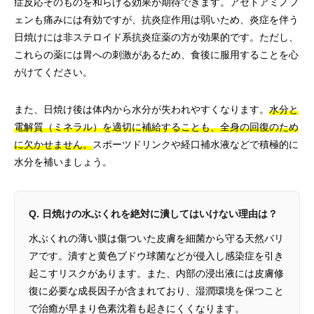
症反応そのものを和らげる効果が期待できます。アセトアミノフ
ェンも痛みには有効ですが、抗炎症作用は弱いため、炎症を伴う
日焼けには非ステロイド系抗炎症薬の方が効果的です。ただし、
これらの薬には胃への刺激があるため、食後に服用することを心
がけてください。
また、日焼け後は体内から水分が失われやすくなります。
水分と
電解質（ミネラル）を適切に補給することも、全身の回復のため
に欠かせません。
スポーツドリンクや経口補水液などで積極的に
水分を補いましょう。
Q. 日焼けの水ぶくれを絶対に潰してはいけない理由は？
水ぶくれの薄い膜は傷ついた皮膚を細菌から守る天然バリ
アです。潰すと黄色ブドウ球菌などが侵入し感染症を引き
起こすリスクがあります。また、内部の浸出液には皮膚修
復に必要な成長因子が含まれており、湿潤環境を保つこと
で治癒が早まり色素沈着も起きにくくなります。