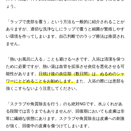
ょう。
「ラップで患部を覆う」という方法も一般的に紹介されることが
ありますが、適切な洗浄なしにラップで覆うと細菌が繁殖しやす
い環境を作ってしまいます。自己判断でのラップ療法は推奨され
ません。
「熱いお風呂に入る」ことも避けるべきです。入浴は清潔を保つ
ために必要ですが、熱い湯は血管を拡張させ炎症を悪化させる可
能性があります。
日焼け後の炎症期（数日間）は、ぬるめのシャ
ワーにとどめることをお勧めします。
また、入浴の際には患部を
強くこすらないよう注意してください。
「スクラブや角質除去を行う」のも絶対NGです。水ぶくれがあ
る段階では言うまでもありませんが、回復期においても皮膚は非
常に繊細な状態にあります。スクラブや角質除去は皮膚への刺激
が強く、回復中の皮膚を傷つけてしまいます。