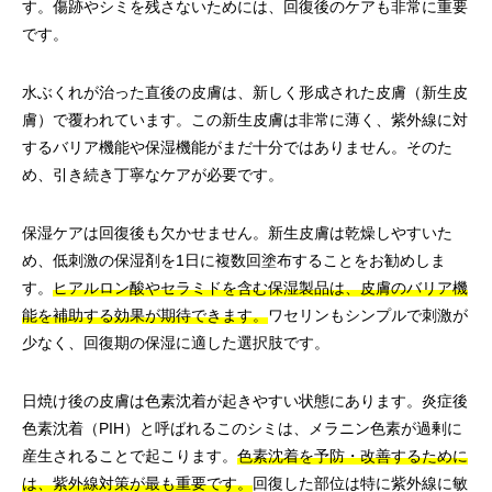
す。傷跡やシミを残さないためには、回復後のケアも非常に重要
です。
水ぶくれが治った直後の皮膚は、新しく形成された皮膚（新生皮
膚）で覆われています。この新生皮膚は非常に薄く、紫外線に対
するバリア機能や保湿機能がまだ十分ではありません。そのた
め、引き続き丁寧なケアが必要です。
保湿ケアは回復後も欠かせません。新生皮膚は乾燥しやすいた
め、低刺激の保湿剤を1日に複数回塗布することをお勧めしま
す。
ヒアルロン酸やセラミドを含む保湿製品は、皮膚のバリア機
能を補助する効果が期待できます。
ワセリンもシンプルで刺激が
少なく、回復期の保湿に適した選択肢です。
日焼け後の皮膚は色素沈着が起きやすい状態にあります。炎症後
色素沈着（PIH）と呼ばれるこのシミは、メラニン色素が過剰に
産生されることで起こります。
色素沈着を予防・改善するために
は、紫外線対策が最も重要です。
回復した部位は特に紫外線に敏