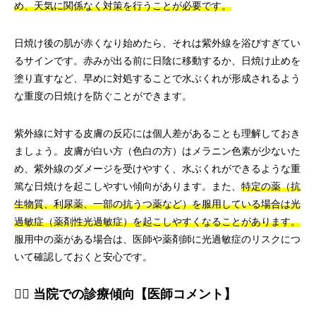
め、天気に関係なく対策を行うことが必要です。
日焼け後の肌が赤くなり始めたら、それは紫外線を浴びすぎてい
るサインです。赤みが出る前に日陰に移動するか、日焼け止めを
塗り直すなど、早めに対処することで水ぶくれが形成されるよう
な重度の日焼けを防ぐことができます。
紫外線に対する皮膚の反応には個人差があることも理解しておき
ましょう。皮膚が白い方（色白の方）はメラニン色素が少ないた
め、紫外線のダメージを受けやすく、水ぶくれができるような重
篤な日焼けを起こしやすい傾向があります。また、
特定の薬（抗
生物質、利尿薬、一部の抗うつ薬など）を服用している場合は光
過敏症（薬剤性光過敏症）を起こしやすくなることがあります。
服用中の薬がある場合は、医師や薬剤師に光過敏症のリスクにつ
いて確認しておくと安心です。
👨‍⚕️ 当院での診療傾向【医師コメント】