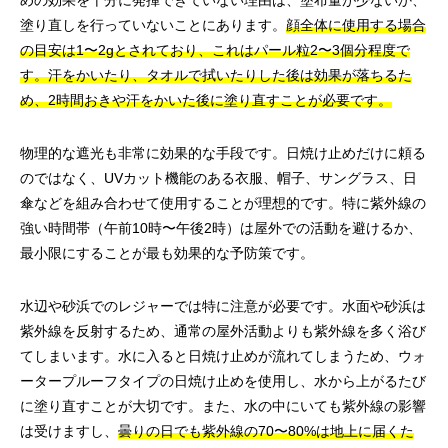
めの効果を十分に発揮できていない理由は、塗布量が少ないか、
塗り直しを行っていないことにあります。
顔全体に使用する場合
の目安は1〜2gとされており、これはパール粒2〜3個分程度で
す。汗をかいたり、タオルで拭いたりした後は効果が落ちるた
め、2時間おきや汗をかいた後に塗り直すことが必要です。
物理的な遮光も非常に効果的な手段です。日焼け止めだけに頼る
のではなく、UVカット機能のある衣服、帽子、サングラス、日
傘などを組み合わせて使用することが理想的です。特に紫外線の
強い時間帯（午前10時〜午後2時）は屋外での活動を避けるか、
最小限にすることが最も効果的な予防策です。
水辺や砂浜でのレジャーでは特に注意が必要です。水面や砂浜は
紫外線を反射するため、通常の屋外活動よりも紫外線を多く浴び
てしまいます。水に入ると日焼け止めが流れてしまうため、ウォ
ータープルーフタイプの日焼け止めを使用し、水から上がるたび
に塗り直すことが大切です。また、水の中にいても紫外線の影響
は受けますし、
曇りの日でも紫外線の70〜80%は地上に届くた