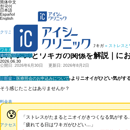
简体中文
한국어
日本語
Español
English
クリニック紹介
ホーム
»
医療コラム
»
ワキガ
»
ストレスと
ワキガ・多汗症
ストレスとワキガの関係を解説｜に
連携医院のご紹介
院長・医師の紹介
2026.06.30
公開日: 2026年6月30日
更新日: 2026年8月2日
💬
「緊張したとき、なんかいつもよりニオイがひどい気がす
診断書・医療照会のお申込みについて
診療内容
そう感じたことはありませんか？
料金表
😰
「ストレスがたまるとニオイがきつくなる気がする
「疲れてる日はワキガがひどい…」
アクセス