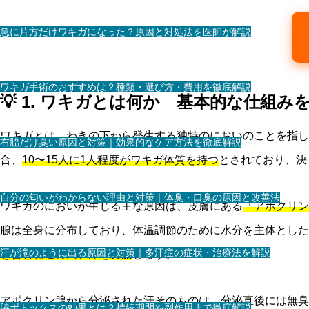
急に片方だけワキガになった？原因と対処法を医師が解説
ワキガ手術のおすすめは？種類・選び方・費用を徹底解説
💡 1. ワキガとは何か 基本的な仕組み
ワキガとは、わきの下から発生する独特のにおいのことを指し
右脇だけ臭い原因と対策｜効果的なケア方法を徹底解説
合、
10〜15人に1人程度がワキガ体質を持つ
とされており、決
自分の匂いがわからない理由と対策｜体臭・口臭の原因と改善法
ワキガのにおいが生じる主な原因は、皮膚にある
「アポクリン
腺は全身に分布しており、体温調節のために水分を主体とした
汗が滝のように出る原因と対策｜多汗症の症状・治療法を解説
を含む粘性の高い汗を分泌
します。
アポクリン腺から分泌された汗そのものは、分泌直後には無臭
脇ボトックスの効果とは？持続期間や副作用まで徹底解説