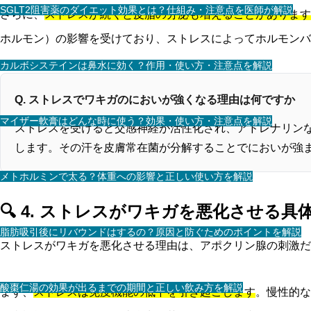
SGLT2阻害薬のダイエット効果とは？仕組み・注意点を医師が解説
さらに、
ストレスが続くと皮脂の分泌も増えることがあります
ホルモン）の影響を受けており、ストレスによってホルモンバ
カルボシステインは鼻水に効く？作用・使い方・注意点を解説
Q. ストレスでワキガのにおいが強くなる理由は何ですか
マイザー軟膏はどんな時に使う？効果・使い方・注意点を解説
ストレスを受けると交感神経が活性化され、アドレナリン
します。その汗を皮膚常在菌が分解することでにおいが強
メトホルミンで太る？体重への影響と正しい使い方を解説
🔍 4. ストレスがワキガを悪化させる具
脂肪吸引後にリバウンドはするの？原因と防ぐためのポイントを解説
ストレスがワキガを悪化させる理由は、アポクリン腺の刺激だ
酸棗仁湯の効果が出るまでの期間と正しい飲み方を解説
まず、
ストレスは免疫機能の低下を引き起こします
。慢性的な