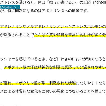
受けると、体は「戦うか逃げるか」の反応（fight-or-fligh
びのポイント
が、特に問題になるのはアポクリン腺への影響です。
アドレナリンやノルアドレナリンといったストレスホルモンの
が刺激されることで
たんぱく質や脂質を豊富に含む汗が多く分
ッシャーを感じているとき」などにわきのにおいが強くなると
、
アポクリン腺の汗は精神的な刺激に反応して分泌されやすい
が乱れ、アポクリン腺が常に刺激された状態
になりやすくなり
スによる体質的な変化もにおいの悪化につながることを覚えて