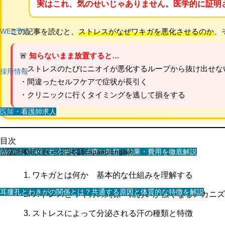
実はこれ、気のせいじゃありません。医学的に証明
WEB予約
この記事を読むと、
ストレスがなぜワキガを悪化させるのか
、
🚨
知らないまま放置すると…
・ストレスのたびにニオイが悪化するループから抜け出せな
採用情報
・間違ったセルフケアで症状が長引く
・クリニックに行くタイミングを逃して損をする
医師・看護師求人
その他
目次
スタッフ求人
脇の匂い手術で根本解決｜治療の種類・効果・費用を徹底解説
言語
简体中文
한국어
日本語
Español
English
ワキガとは何か 基本的な仕組みを理解する
耳瘻孔とわきがの関係とは？共通する原因と体質的な特徴を解説
ストレスとワキガの関係 においが強くなるメカニズ
ストレスによって分泌される汗の種類と特徴