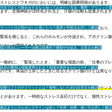
ストレスとワキガのにおいには、明確な因果関係があります。ストレスを
渋谷でほくろ除去をするなら知っておきたい方法・費用・クリニック選
ます。交感神経が活性化されると、汗腺の活動も促進されます
マンジャロが効かないと感じたら？原因と対処法を詳しく解説
アポクリン腺はエクリン腺とは異なる神経支配を受けており、
緊張を感じると、これらのホルモンが分泌され、アポクリン腺
においが増強されるのです。
肌の赤みにレーザー治療は効果的？種類や仕組み、注意点を解説
一般的に、「緊張したとき」「重要な場面の前」「仕事のプレ
抜糸の費用は保険適用される？相場や条件をわかりやすく解説
のです。体温が上昇したときに出るエクリン腺の汗とは異なり
切開リフトのデメリットとは？後悔しないための注意点を解説
さらに、
慢性的なストレス状態が続くと、自律神経のバランス
とがあります。一時的なストレス反応だけでなく、慢性ストレ
鼻詰まりにカルボシステインは効く？作用・効果・使い方を詳しく解説