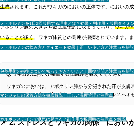
生成
されます。これがワキガのにおいの正体です。においの成
メトホルミンを1日2回服用する理由とは？効果・副作用・服用タイミ
アポクリン腺の大きさや数は遺伝的に決まっており、
ワキガ体
いることが多く
、ワキガ体質との関連が指摘されています。ま
メトホルミンの飲み方とダイエット効果｜正しい使い方と注意点を解説
す。
包茎手術の術後について知っておきたいこと｜回復期間と注意点を解説
Q. ワキガのにおいが発生する仕組みを教えてください
ワキガのにおいは、アポクリン腺から分泌された汗が皮膚
泌します。この汗が菌に分解される際に、3-メチル-2-ヘ
マンジャロの保管方法を徹底解説｜正しい温度管理と注意点
カルボシステインで眠気は起きる？副作用や服用時の注意点を解説
📌 2. ストレスとワキガの関係 にお