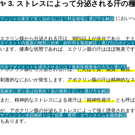
✨ 3. ストレスによって分泌される汗の
汗にはいくつかの種類があり、それぞれ異なる性質とにおい
マンジャロ東京で安く始めるには？料金相場と選び方を解説
エクリン腺から分泌される汗は、
99%以上が水分
であり、ナト
ダイエット内服薬の種類と効果・副作用を徹底解説｜選び方のポイント
います。健康な状態であれば、エクリン腺の汗はほぼ無臭です
渋谷でダイエットを成功させるには？最新医療痩身の方法と選び方
アポクリン腺から分泌される汗は、
たんぱく質、脂質、糖質、
刺激的なにおいが発生します。
アポクリン腺の汗は精神的なス
蕁麻疹に塗り薬は効果的？薬の種類と正しい選び方を解説
また、精神的なストレスによる発汗は
「精神性発汗」
とも呼ば
が、アポクリン腺の分泌もストレスによって強く誘発されます
サブシジョン全顔施術とは？効果・費用・ダウンタイムを徹底解説
もあります。