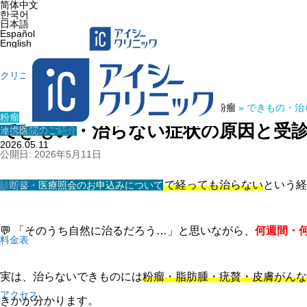
简体中文
한국어
日本語
Español
English
クリニック紹介
ホーム
»
医療コラム
»
粉瘤
»
できもの・治
粉瘤
できもの・治らない症状の原因と受
連携医院のご紹介
院長・医師の紹介
2026.05.11
公開日: 2026年5月11日
皮膚に
できものができて、いつまで経っても治らない
という経
診断書・医療照会のお申込みについて
診療内容
💬 「そのうち自然に治るだろう…」と思いながら、
何週間・
料金表
実は、治らないできものには
粉瘤・脂肪腫・疣贅・皮膚がんな
アクセス
きかが分かります。