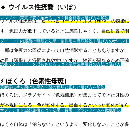
🔸 ウイルス性疣贅（いぼ）
マンジャロ東京で安く始めるには？料金相場と選び方を解説
ウイルス性疣贅は、
ヒトパピローマウイルス（HPV）の感染
す。免疫力が低下しているときに感染しやすく、
自己処置で削
ダイエット内服薬の種類と効果・副作用を徹底解説｜選び方のポイント
一部は免疫力の回復によって自然消退することもありますが、
の目（鶏眼）と混同されやすいですが、性質が異なるため正確
渋谷でダイエットを成功させるには？最新医療痩身の方法と選び方
⚡ ほくろ（色素性母斑）
蕁麻疹に塗り薬は効果的？薬の種類と正しい選び方を解説
ほくろは、メラノサイト（色素細胞）が集まってできた良性の
が不規則になる、色が変化する、出血するといった変化が見ら
サブシジョン全顔施術とは？効果・費用・ダウンタイムを徹底解説
ほくろ自体は「治らない」というより「変化しない」ことが多