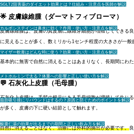
SGLT2阻害薬のダイエット効果とは？仕組み・注意点を医師が解説
🌟 皮膚線維腫（ダーマトフィブローマ）
カルボシステインは鼻水に効く？作用・使い方・注意点を解説
皮膚線維腫は、皮膚の真皮層に線維芽細胞が増殖してできる良
に見えることが多く、数ミリから1センチ程度の大きさが一般
マイザー軟膏はどんな時に使う？効果・使い方・注意点を解説
基本的に無害で自然に消えることはあまりなく、長期間にわた
メトホルミンで太る？体重への影響と正しい使い方を解説
💬 石灰化上皮腫（毛母腫）
石灰化上皮腫は、毛髪の根元にある毛母細胞が増殖して生じる
脂肪吸引後にリバウンドはするの？原因と防ぐためのポイントを解説
が多く、皮膚の下に硬い結節として触れます。
酸棗仁湯の効果が出るまでの期間と正しい飲み方を解説
自然に消えることはなく、治療には外科的摘出が必要です。
良