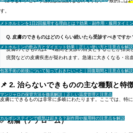
「治らない」という感覚は主観的なものですが、一般的には
2
す。
メトホルミンを1日2回服用する理由とは？効果・副作用・服用タイミ
Q. 皮膚のできものはどのくらい続いたら受診すべきですか
メトホルミンの飲み方とダイエット効果｜正しい使い方と注意点を解説
皮膚のできものは2〜4週間を受診の目安とすることが推奨
疣贅などの皮膚疾患が疑われます。急速に大きくなる・出
包茎手術の術後について知っておきたいこと｜回復期間と注意点を解説
📌 2. 治らないできものの主な種類と特
マンジャロの保管方法を徹底解説｜正しい温度管理と注意点
皮膚にできるものは非常に多岐にわたります。ここでは、特に
カルボシステインで眠気は起きる？副作用や服用時の注意点を解説
✅ 粉瘤（アテローム）