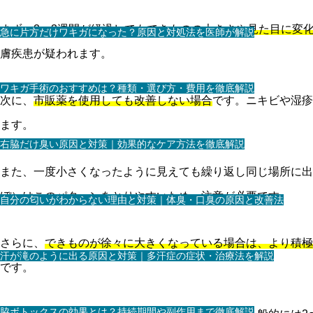
まず、
2〜3週間が経過してもできものの大きさや見た目に変
急に片方だけワキガになった？原因と対処法を医師が解説
膚疾患が疑われます。
ワキガ手術のおすすめは？種類・選び方・費用を徹底解説
次に、
市販薬を使用しても改善しない場合
です。ニキビや湿疹
ます。
右脇だけ臭い原因と対策｜効果的なケア方法を徹底解説
また、一度小さくなったように見えても繰り返し同じ場所に出
ぼ）はこのパターンをとりやすい
ため、注意が必要です。
自分の匂いがわからない理由と対策｜体臭・口臭の原因と改善法
さらに、
できものが徐々に大きくなっている場合は、より積極
汗が滝のように出る原因と対策｜多汗症の症状・治療法を解説
です。
脇ボトックスの効果とは？持続期間や副作用まで徹底解説