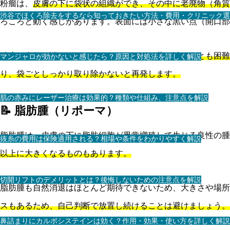
粉瘤は、
皮膚の下に袋状の組織ができ、その中に老廃物（角質
渋谷でほくろ除去をするなら知っておきたい方法・費用・クリニック選
ろころと動く感じがあります。表面には小さな黒い点（開口部
粉瘤は自然に消えることはほとんどなく、薬で治すことも困難
マンジャロが効かないと感じたら？原因と対処法を詳しく解説
り、袋ごとしっかり取り除かないと再発します。
肌の赤みにレーザー治療は効果的？種類や仕組み、注意点を解説
📝 脂肪腫（リポーマ）
脂肪腫は、皮膚の下に脂肪細胞が異常増殖して生じる良性の腫
抜糸の費用は保険適用される？相場や条件をわかりやすく解説
以上に大きくなるものもあります。
切開リフトのデメリットとは？後悔しないための注意点を解説
脂肪腫も自然消退はほとんど期待できないため、大きさや場所
スもあるため、自己判断で放置し続けることは避けましょう。
鼻詰まりにカルボシステインは効く？作用・効果・使い方を詳しく解説