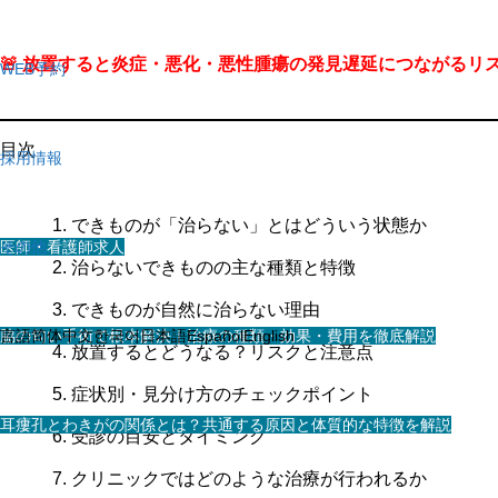
🚨 放置すると炎症・悪化・悪性腫瘍の発見遅延につながるリ
WEB予約
目次
採用情報
できものが「治らない」とはどういう状態か
医師・看護師求人
その他
治らないできものの主な種類と特徴
できものが自然に治らない理由
スタッフ求人
脇の匂い手術で根本解決｜治療の種類・効果・費用を徹底解説
言語
简体中文
한국어
日本語
Español
English
放置するとどうなる？リスクと注意点
症状別・見分け方のチェックポイント
耳瘻孔とわきがの関係とは？共通する原因と体質的な特徴を解説
受診の目安とタイミング
クリニックではどのような治療が行われるか