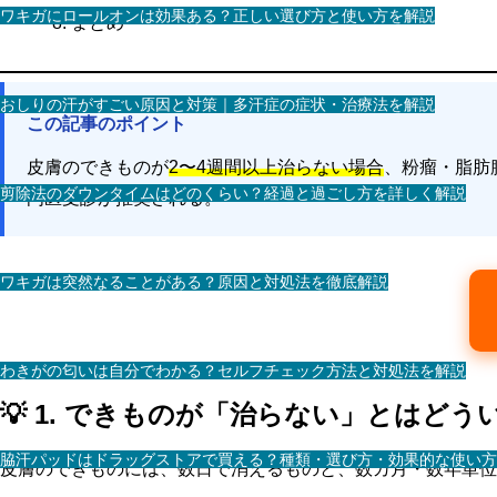
ワキガにロールオンは効果ある？正しい選び方と使い方を解説
まとめ
おしりの汗がすごい原因と対策｜多汗症の症状・治療法を解説
この記事のポイント
皮膚のできものが
2〜4週間以上治らない場合
、粉瘤・脂肪
剪除法のダウンタイムはどのくらい？経過と過ごし方を詳しく解説
門医受診が推奨される。
ワキガは突然なることがある？原因と対処法を徹底解説
わきがの匂いは自分でわかる？セルフチェック方法と対処法を解説
💡 1. できものが「治らない」とはどう
脇汗パッドはドラッグストアで買える？種類・選び方・効果的な使い方
皮膚のできものには、数日で消えるものと、数カ月・数年単位