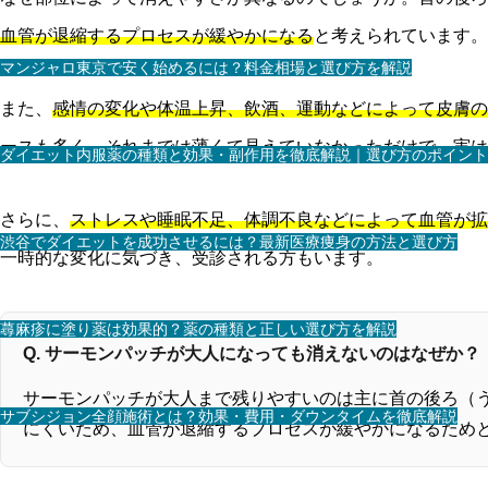
血管が退縮するプロセスが緩やかになる
と考えられています。
マンジャロ東京で安く始めるには？料金相場と選び方を解説
また、
感情の変化や体温上昇、飲酒、運動などによって皮膚の
ースも多く、それまでは薄くて見えていなかっただけで、実は
ダイエット内服薬の種類と効果・副作用を徹底解説｜選び方のポイント
さらに、
ストレスや睡眠不足、体調不良などによって血管が拡
渋谷でダイエットを成功させるには？最新医療痩身の方法と選び方
一時的な変化に気づき、受診される方もいます。
蕁麻疹に塗り薬は効果的？薬の種類と正しい選び方を解説
Q. サーモンパッチが大人になっても消えないのはなぜか？
サーモンパッチが大人まで残りやすいのは主に首の後ろ（う
サブシジョン全顔施術とは？効果・費用・ダウンタイムを徹底解説
にくいため、血管が退縮するプロセスが緩やかになるため