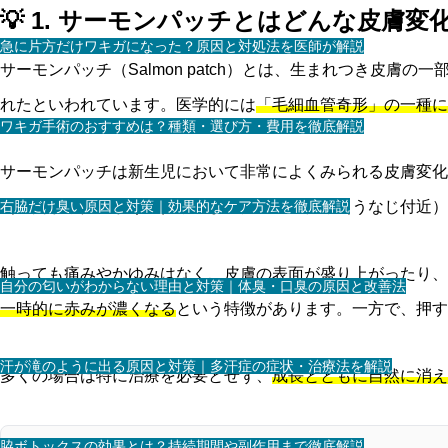
💡 1. サーモンパッチとはどんな皮膚変
急に片方だけワキガになった？原因と対処法を医師が解説
サーモンパッチ（Salmon patch）とは、生まれつき
れたといわれています。医学的には
「毛細血管奇形」の一種に
ワキガ手術のおすすめは？種類・選び方・費用を徹底解説
サーモンパッチは新生児において非常によくみられる皮膚変化
右脇だけ臭い原因と対策｜効果的なケア方法を徹底解説
（眉間から鼻にかけて）や、まぶた、首の後ろ（うなじ付近）
触っても痛みやかゆみはなく、皮膚の表面が盛り上がったり、
自分の匂いがわからない理由と対策｜体臭・口臭の原因と改善法
一時的に赤みが濃くなる
という特徴があります。一方で、押す
汗が滝のように出る原因と対策｜多汗症の症状・治療法を解説
多くの場合は特に治療を必要とせず、
成長とともに自然に消え
脇ボトックスの効果とは？持続期間や副作用まで徹底解説