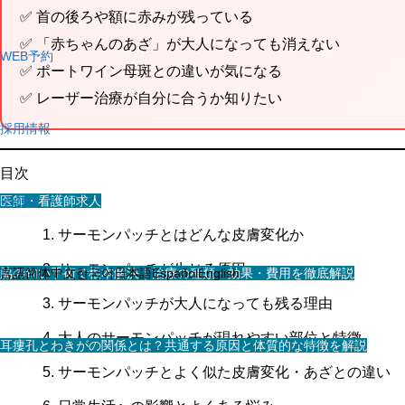
✅ 首の後ろや額に赤みが残っている
✅ 「赤ちゃんのあざ」が大人になっても消えない
WEB予約
✅ ポートワイン母斑との違いが気になる
✅ レーザー治療が自分に合うか知りたい
採用情報
目次
医師・看護師求人
その他
サーモンパッチとはどんな皮膚変化か
サーモンパッチが生じる原因
スタッフ求人
脇の匂い手術で根本解決｜治療の種類・効果・費用を徹底解説
言語
简体中文
한국어
日本語
Español
English
サーモンパッチが大人になっても残る理由
大人のサーモンパッチが現れやすい部位と特徴
耳瘻孔とわきがの関係とは？共通する原因と体質的な特徴を解説
サーモンパッチとよく似た皮膚変化・あざとの違い