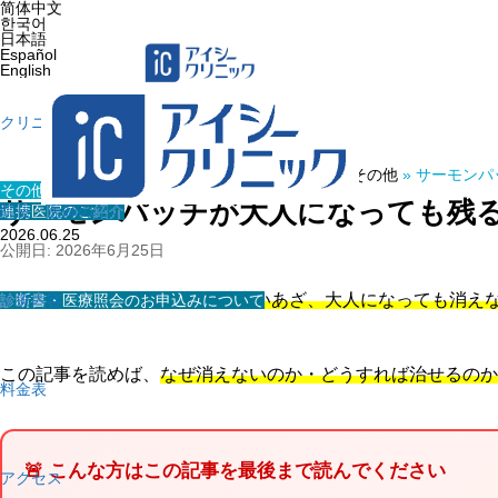
简体中文
한국어
日本語
Español
English
クリニック紹介
ホーム
»
医療コラム
»
その他
»
サーモンパ
その他
サーモンパッチが大人になっても残
連携医院のご紹介
院長・医師の紹介
2026.06.25
公開日: 2026年6月25日
💬
「赤ちゃんのころからある赤いあざ、大人になっても消え
診断書・医療照会のお申込みについて
診療内容
この記事を読めば、
なぜ消えないのか・どうすれば治せるのか
料金表
🚨 こんな方はこの記事を最後まで読んでください
アクセス