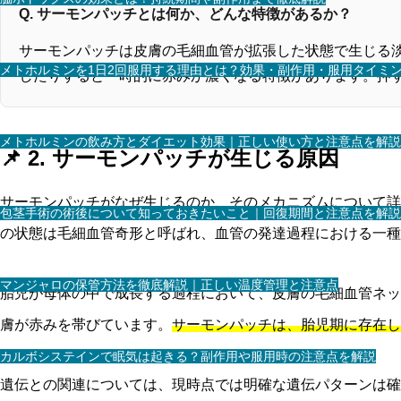
Q. サーモンパッチとは何か、どんな特徴があるか？
サーモンパッチは皮膚の毛細血管が拡張した状態で生じる淡
メトホルミンを1日2回服用する理由とは？効果・副作用・服用タイミ
したりすると一時的に赤みが濃くなる特徴があります。押
メトホルミンの飲み方とダイエット効果｜正しい使い方と注意点を解説
📌 2. サーモンパッチが生じる原因
サーモンパッチがなぜ生じるのか、そのメカニズムについて詳
包茎手術の術後について知っておきたいこと｜回復期間と注意点を解説
の状態は毛細血管奇形と呼ばれ、血管の発達過程における一種
マンジャロの保管方法を徹底解説｜正しい温度管理と注意点
胎児が母体の中で成長する過程において、皮膚の毛細血管ネッ
膚が赤みを帯びています。
サーモンパッチは、胎児期に存在し
カルボシステインで眠気は起きる？副作用や服用時の注意点を解説
遺伝との関連については、現時点では明確な遺伝パターンは確