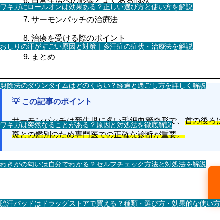
日常生活への影響とよくある悩み
ワキガにロールオンは効果ある？正しい選び方と使い方を解説
サーモンパッチの治療法
治療を受ける際のポイント
おしりの汗がすごい原因と対策｜多汗症の症状・治療法を解説
まとめ
剪除法のダウンタイムはどのくらい？経過と過ごし方を詳しく解説
💡 この記事のポイント
サーモンパッチは新生児に多い毛細血管奇形で、
首の後ろは
ワキガは突然なることがある？原因と対処法を徹底解説
斑との鑑別のため専門医での正確な診断が重要。
わきがの匂いは自分でわかる？セルフチェック方法と対処法を解説
脇汗パッドはドラッグストアで買える？種類・選び方・効果的な使い方