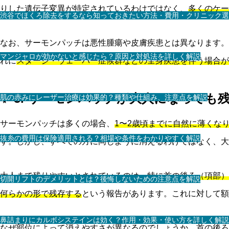
りした遺伝子変異が特定されているわけではなく、
多くのケー
渋谷でほくろ除去をするなら知っておきたい方法・費用・クリニック選
なお、サーモンパッチは悪性腫瘍や皮膚疾患とは異なります。
マンジャロが効かないと感じたら？原因と対処法を詳しく解説
れに
スタージ・ウェーバー症候群などの全身疾患を伴う場合が
✨ 3. サーモンパッチが大人になっても
肌の赤みにレーザー治療は効果的？種類や仕組み、注意点を解説
サーモンパッチは多くの場合、
1〜2歳頃までに自然に薄くな
抜糸の費用は保険適用される？相場や条件をわかりやすく解説
す。しかし、すべての方に同じように消えるわけではなく、大
大人まで残りやすいとされているのは、特に
首の後ろ（項部）
切開リフトのデメリットとは？後悔しないための注意点を解説
何らかの形で残存する
という報告があります。これに対して額
鼻詰まりにカルボシステインは効く？作用・効果・使い方を詳しく解説
なぜ部位によって消えやすさが異なるのでしょうか。首の後ろ