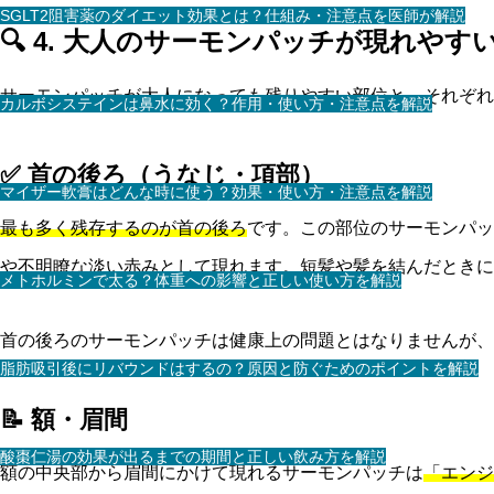
SGLT2阻害薬のダイエット効果とは？仕組み・注意点を医師が解説
🔍 4. 大人のサーモンパッチが現れやす
サーモンパッチが大人になっても残りやすい部位と、それぞれ
カルボシステインは鼻水に効く？作用・使い方・注意点を解説
✅ 首の後ろ（うなじ・項部）
マイザー軟膏はどんな時に使う？効果・使い方・注意点を解説
最も多く残存するのが首の後ろ
です。この部位のサーモンパッ
や不明瞭な淡い赤みとして現れます。短髪や髪を結んだときに
メトホルミンで太る？体重への影響と正しい使い方を解説
首の後ろのサーモンパッチは健康上の問題とはなりませんが、
脂肪吸引後にリバウンドはするの？原因と防ぐためのポイントを解説
📝 額・眉間
酸棗仁湯の効果が出るまでの期間と正しい飲み方を解説
額の中央部から眉間にかけて現れるサーモンパッチは
「エンジ