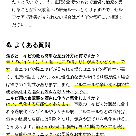
だくと良いでしょう。正確な診断のもとで適切な治療を受
けることが症状改善への最短ルールとなりますので、セル
フケアで改善が見られない場合はどうぞお気軽にご相談く
ださい。」
💪 よくある質問
酒さとニキビの最も簡単な見分け方は何ですか？
最大のポイントは「面疱（毛穴の詰まり）があるかどうか」で
す
。白ニキビや黒ニキビが見られる場合はニキビの可能性が高
く、毛穴の詰まりがないのに慢性的な赤みやほてり感が続く場合
は酒さの可能性があります。また、
アルコールや辛い食べ物で症
状が悪化する場合も酒さを疑うサインです
。
ニキビ用の市販薬を酒さに使うと悪化しますか？
はい、悪化する可能性があります
。市販のニキビ向け製品に含ま
れる過酸化ベンゾイルやサリチル酸、アルコールなどの成分は、
酒さの敏感な皮膚には刺激となり、赤みやほてりを悪化させるこ
とがあります。
酒さが疑われる場合は自己判断でのケアを続け
ず、皮膚科やクリニックへの受診をおすすめします
。