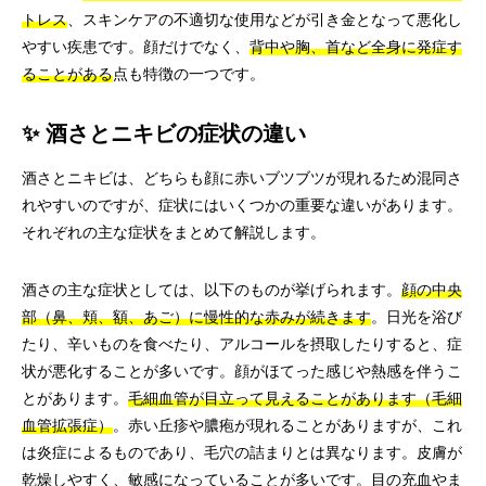
トレス
、スキンケアの不適切な使用などが引き金となって悪化し
やすい疾患です。顔だけでなく、
背中や胸、首など全身に発症す
ることがある
点も特徴の一つです。
✨ 酒さとニキビの症状の違い
酒さとニキビは、どちらも顔に赤いブツブツが現れるため混同さ
れやすいのですが、症状にはいくつかの重要な違いがあります。
それぞれの主な症状をまとめて解説します。
酒さの主な症状としては、以下のものが挙げられます。
顔の中央
部（鼻、頬、額、あご）に慢性的な赤みが続きます
。日光を浴び
たり、辛いものを食べたり、アルコールを摂取したりすると、症
状が悪化することが多いです。顔がほてった感じや熱感を伴うこ
とがあります。
毛細血管が目立って見えることがあります（毛細
血管拡張症）
。赤い丘疹や膿疱が現れることがありますが、これ
は炎症によるものであり、毛穴の詰まりとは異なります。皮膚が
乾燥しやすく、敏感になっていることが多いです。目の充血やま