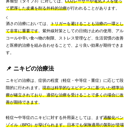
鼻瘤型（タイプ3）に対しては、
CO2レーザーや電気メスを使っ
て肥厚した皮膚を削る外科的治療
が行われることがあります。
酒さの治療においては、
トリガーを避けることも治療の一環とし
て非常に重要です
。紫外線対策としての日焼け止めの使用、アル
コールや辛い食べ物の制限、ストレス管理など、生活習慣の改善
と医療的治療を組み合わせることで、より良い効果が期待できま
す。
📌 ニキビの治療法
ニキビの治療は、症状の程度（軽症・中等症・重症）に応じて段
階的に行われます。
現在は科学的なエビデンスに基づいた標準治
療が確立されており、適切な治療を受けることで多くの場合に改
善が期待できます
。
軽症〜中等症のニキビに対する外用薬としては、まず
過酸化ベン
ゾイル（BPO）が挙げられます。日本でも保険適用の製剤が登場