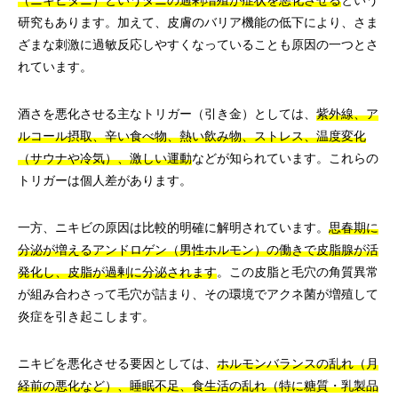
（ニキビダニ）というダニの過剰増殖が症状を悪化させる
という
研究もあります。加えて、皮膚のバリア機能の低下により、さま
ざまな刺激に過敏反応しやすくなっていることも原因の一つとさ
れています。
酒さを悪化させる主なトリガー（引き金）としては、
紫外線、ア
ルコール摂取、辛い食べ物、熱い飲み物、ストレス、温度変化
（サウナや冷気）、激しい運動
などが知られています。これらの
トリガーは個人差があります。
一方、ニキビの原因は比較的明確に解明されています。
思春期に
分泌が増えるアンドロゲン（男性ホルモン）の働きで皮脂腺が活
発化し、皮脂が過剰に分泌されます
。この皮脂と毛穴の角質異常
が組み合わさって毛穴が詰まり、その環境でアクネ菌が増殖して
炎症を引き起こします。
ニキビを悪化させる要因としては、
ホルモンバランスの乱れ（月
経前の悪化など）、睡眠不足、食生活の乱れ（特に糖質・乳製品