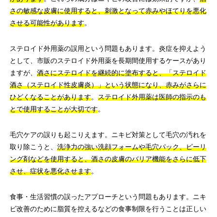
さの敏感な皮膚に使用すると、刺激となって赤みやほてりを悪化
させる可能性があります
。
ステロイド外用薬の誤用という問題もあります。炎症を抑えよう
として、市販のステロイド外用薬を長期間使用するケースがあり
ますが、
酒さにステロイドを継続的に塗布すると、「ステロイド
酒さ（ステロイド性皮膚炎）」という状態になり、赤みがさらに
ひどくなることがあります
。
ステロイド外用薬は医師の指示のも
とで使用することが大切です
。
毛穴ケアの誤りも起こりえます。ニキビ対策として毛穴の汚れを
取り除こうと、
洗浄力の強い洗顔フォームや毛穴パック、ピーリ
ング剤などを使用すると、酒さの皮膚のバリア機能をさらに低下
させ、症状を悪化させます
。
食事・生活習慣の誤ったアプローチという問題もあります。ニキ
ビ改善のために脂質を控えるなどの食事制限を行うことは正しい