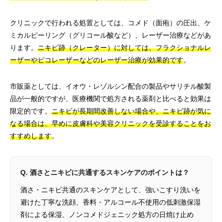
クリニックで行われる処置としては、コメド（面疱）の圧出、ケ
ミカルピーリング（グリコール酸など）、レーザー治療などがあ
ります。
ニキビ跡（クレーター）に対しては、フラクショナルレ
ーザーやピコレーザーなどのレーザー治療が効果的です
。
市販薬としては、イオウ・レゾルシン配合の製品やサリチル酸製
品が一般的ですが、医療機関で処方される薬剤と比べると効果は
限定的です。
ニキビが長期間改善しない場合や、ニキビ跡が気に
なる場合は、早めに皮膚科や美容クリニックを受診することをお
すすめします
。
Q. 酒さとニキビに共通するスキンケアのポイントは？
酒さ・ニキビ共通のスキンケアとして、強いこすり洗いを
避けた丁寧な洗顔、香料・アルコール不使用の低刺激保湿
剤による保湿、ノンコメドジェニック処方の日焼け止め