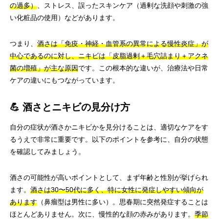
の過多）
、ストレス、誤ったスキンケア（過剰な洗顔や刺激の強
い化粧品の使用）などがあります。
つまり、
酒さは「免疫・神経・血管系の異常による慢性炎症」が
中心であるのに対し、ニキビは「皮脂過剰＋毛穴詰まり＋アクネ
菌の増殖」が主な原因
です。この根本的な違いが、治療法や日常
ケアの違いにもつながっています。
💪 酒さとニキビの見分け方
自分の症状が酒さかニキビかを見分けることは、適切なケアをす
るうえで非常に重要です。以下のポイントを参考に、自分の状態
を確認してみましょう。
酒さの可能性が高いポイントとして、まず年齢と性別が挙げられ
ます。
酒さは30〜50代に多く、特に女性に発症しやすい傾向が
あります
（鼻瘤型は男性に多い）。思春期に突然発症することは
ほとんどありません。次に、慢性的な顔の赤みがあります。
季節