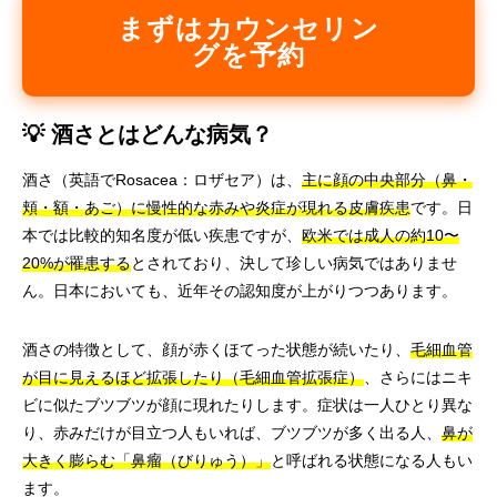
まずはカウンセリン
グを予約
💡 酒さとはどんな病気？
酒さ（英語でRosacea：ロザセア）は、
主に顔の中央部分（鼻・
頬・額・あご）に慢性的な赤みや炎症が現れる皮膚疾患
です。日
本では比較的知名度が低い疾患ですが、
欧米では成人の約10〜
20%が罹患する
とされており、決して珍しい病気ではありませ
ん。日本においても、近年その認知度が上がりつつあります。
酒さの特徴として、顔が赤くほてった状態が続いたり、
毛細血管
が目に見えるほど拡張したり（毛細血管拡張症）
、さらにはニキ
ビに似たブツブツが顔に現れたりします。症状は一人ひとり異な
り、赤みだけが目立つ人もいれば、ブツブツが多く出る人、
鼻が
大きく膨らむ「鼻瘤（びりゅう）」
と呼ばれる状態になる人もい
ます。