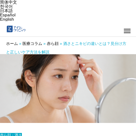
简体中文
한국어
日本語
Español
English
ホーム
»
医療コラム
»
赤ら顔
»
酒さとニキビの違いとは？見分け方
と正しいケア方法を解説
赤ら顔・酒さ