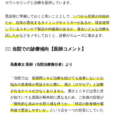
カウンセリングと治療を提供しています。
受診前に準備しておくと良いこととして、
いつから症状が出始め
たか、症状が悪化するタイミングやトリガーがあるか、現在使用
しているスキンケア製品や内服薬があるか、過去にどんな治療を
試したか
などをメモしておくと、診察がスムーズに進みます。
👨‍⚕️ 当院での診療傾向【医師コメント】
高桑康太 医師（当院治療責任者）より
「当院では、
長期間ニキビ治療を続けても改善しないとお
悩みの患者様が受診された際に、酒さ（ロザセア）と診断
されるケースが少なくありません
。酒さとニキビは見た目
が似ていても原因が根本的に異なるため、ご自身の症状が
「慢性的な赤みや火照り感を伴うか」「特定の飲食物や紫
外線で悪化しやすいか」
という点を一つの目安にしていた