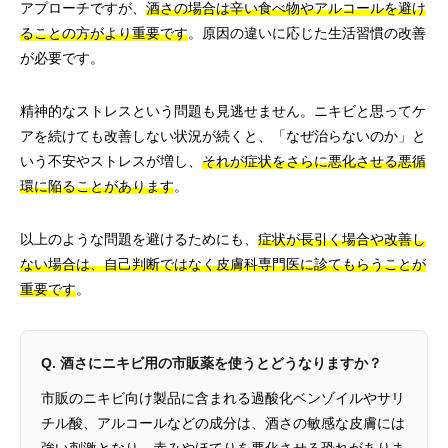
アプローチですが、
酒さの場合は辛い食べ物やアルコールを避け
ることの方がより重要です
。原因の違いに応じた生活習慣の改善
が必要です。
精神的なストレスという問題も見逃せません。ニキビと思ってケ
アを続けても改善しない状況が続くと、「なぜ治らないのか」と
いう不安やストレスが増し、
それが症状をさらに悪化させる悪循
環に陥ることがあります
。
以上のような問題を避けるためにも、
症状が長引く場合や改善し
ない場合は、自己判断ではなく皮膚科専門医に診てもらうことが
重要です
。
Q. 酒さにニキビ用の市販薬を使うとどうなりますか？
市販のニキビ向け製品に含まれる過酸化ベンゾイルやサリ
チル酸、アルコールなどの成分は、酒さの敏感な皮膚には