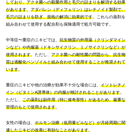
しており、アクネ菌への殺菌作用と毛穴の詰まりを解消する効果
があります
。
アダパレン（ディフェリン）はレチノイド製剤で、
毛穴の詰まりを防ぎ、面疱の解消に効果的です
。これらの薬剤を
組み合わせて使用する配合剤も保険適用で処方可能です。
中等症〜重症のニキビでは、
抗生物質の外用薬（クリンダマイシ
ンなど）や内服薬（ドキシサイクリン、ミノサイクリンなど）が
使用されます
。ただし、
アクネ菌への耐性菌の問題から、抗生物
質は過酸化ベンゾイルと組み合わせて使用することが推奨されて
います
。
重症のニキビや他の治療が効果不十分な場合には、
イソトレチノ
イン（ビタミンA誘導体）の内服が検討されることがあります
。
ただし、
この薬剤は副作用（特に催奇形性）があるため、厳重な
管理のもとで使用されます
。
女性の場合は、
ホルモン治療（低用量ピルなど）が月経周期に関
連したニキビの改善に有効なことがあります
。