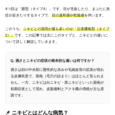
4つ目は「眼型（タイプ4）」です。目が充血したり、まぶたに炎
症が起きたりするタイプで、
目の違和感や乾燥感
を伴います。
このうち、
ニキビとの混同が最も多いのが「丘疹膿疱型（タイプ
2）」
です。この記事では主にこのタイプと、ニキビとの違いに
ついて詳しく解説していきます。
Q. 酒さとニキビの症状の根本的な違いは何ですか？
酒さは顔の中央部に慢性的な赤みや毛細血管の拡張が現れ
る皮膚疾患で、面疱（毛穴の詰まり）はほとんど見られま
せん。一方、ニキビは白ニキビ・黒ニキビといった面疱が
初期症状として現れ、皮脂過剰とアクネ菌の増殖が主な原
因です。
📌 ニキビとはどんな病気？