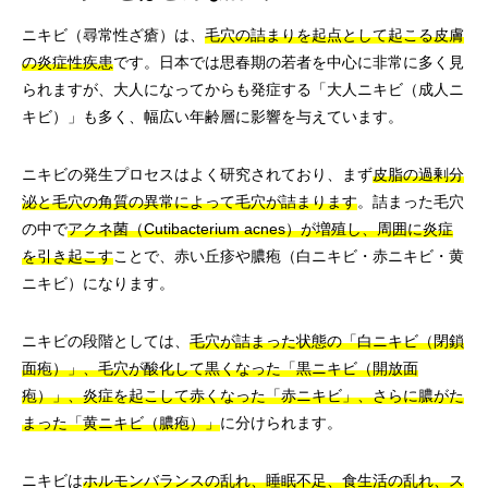
ニキビ（尋常性ざ瘡）は、
毛穴の詰まりを起点として起こる皮膚
の炎症性疾患
です。日本では思春期の若者を中心に非常に多く見
られますが、大人になってからも発症する「大人ニキビ（成人ニ
キビ）」も多く、幅広い年齢層に影響を与えています。
ニキビの発生プロセスはよく研究されており、まず
皮脂の過剰分
泌と毛穴の角質の異常によって毛穴が詰まります
。詰まった毛穴
の中で
アクネ菌（Cutibacterium acnes）が増殖し、周囲に炎症
を引き起こす
ことで、赤い丘疹や膿疱（白ニキビ・赤ニキビ・黄
ニキビ）になります。
ニキビの段階としては、
毛穴が詰まった状態の「白ニキビ（閉鎖
面疱）」、毛穴が酸化して黒くなった「黒ニキビ（開放面
疱）」、炎症を起こして赤くなった「赤ニキビ」、さらに膿がた
まった「黄ニキビ（膿疱）」
に分けられます。
ニキビは
ホルモンバランスの乱れ、睡眠不足、食生活の乱れ、ス