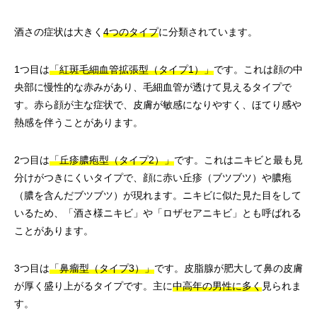
酒さの症状は大きく
4つのタイプ
に分類されています。
1つ目は
「紅斑毛細血管拡張型（タイプ1）」
です。これは顔の中
央部に慢性的な赤みがあり、毛細血管が透けて見えるタイプで
す。赤ら顔が主な症状で、皮膚が敏感になりやすく、ほてり感や
熱感を伴うことがあります。
2つ目は
「丘疹膿疱型（タイプ2）」
です。これはニキビと最も見
分けがつきにくいタイプで、顔に赤い丘疹（ブツブツ）や膿疱
（膿を含んだブツブツ）が現れます。ニキビに似た見た目をして
いるため、「酒さ様ニキビ」や「ロザセアニキビ」とも呼ばれる
ことがあります。
3つ目は
「鼻瘤型（タイプ3）」
です。皮脂腺が肥大して鼻の皮膚
が厚く盛り上がるタイプです。主に
中高年の男性に多く
見られま
す。