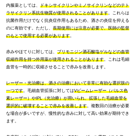
内服薬としては、
ドキシサイクリンやミノサイクリンなどのテト
ラサイクリン系抗生物質が使用されることがあります
。これらは
抗菌作用だけでなく抗炎症作用もあるため、酒さの炎症を抑える
のに有効です。ただし、
長期使用には注意が必要で、医師の監督
のもとで使用する必要があります
。
赤みやほてりに対しては、
ブリモニジン酒石酸塩ゲルなどの血管
収縮作用を持つ外用薬が使用されることがあります
。これは毛細
血管を一時的に収縮させることで赤みを改善します。
レーザー・光治療は、酒さの治療において非常に有効な選択肢の
一つです
。毛細血管拡張に対しては
Vビームレーザー（パルス色
素レーザー）やIPL（光治療）が用いられ、拡張した毛細血管を
選択的に破壊することで赤みを改善します
。複数回の治療が必要
な場合が多いですが、慢性的な赤みに対して高い効果が期待でき
ます。