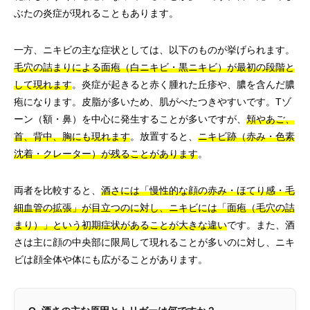
ぶたの炎症が現れることもあります。
一方、ニキビの主な症状としては、以下のものが挙げられます。
毛穴の詰まりによる面疱（白ニキビ・黒ニキビ）が最初の段階と
して現れます
。炎症が起きると赤く腫れた丘疹や、膿を含んだ膿
疱になります。皮脂が多いため、肌がべたつきやすいです。Tゾ
ーン（額・鼻）を中心に発生することが多いですが、
頬やあご、
首、背中、胸にも現れます
。放置すると、
ニキビ跡（赤み・色素
沈着・クレーター）が残ることがあります
。
両者を比較すると、
酒さには「慢性的な顔の赤み・ほてり感・毛
細血管の拡張」が目立つのに対し、ニキビには「面疱（毛穴の詰
まり）」という初期症状があることが大きな違い
です。また、酒
さは主に顔の中央部に限局して現れることが多いのに対し、ニキ
ビは顔全体や体にも広がることがあります。