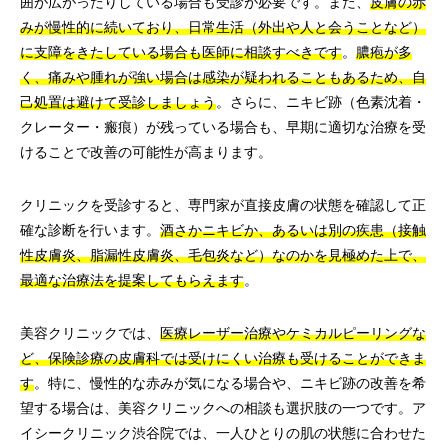
囲が広がったりしている場合も受診が必要です。また、
皮膚の赤
みが慢性的に続いており、日常生活（外出や人と会うことなど）
に支障をきたしている場合も医師に相談すべきです
。
膿疱が多
く、痛みや腫れが強い場合は感染が疑われることもあるため、自
己処置は避けて受診しましょう
。さらに、ニキビ跡（色素沈着・
クレーター・瘢痕）が残っている場合も、早期に適切な治療を受
けることで改善の可能性が高まります。
クリニックを受診すると、専門家が直接皮膚の状態を確認して正
確な診断を行います。
酒さかニキビか、あるいは別の疾患（接触
性皮膚炎、脂漏性皮膚炎、毛包炎など）なのかを見極めた上で、
最適な治療法を提案してもらえます
。
美容クリニックでは、
医療レーザー治療やケミカルピーリングな
ど、保険診療の皮膚科では受けにくい治療も受けることができま
す
。特に、慢性的な赤みが気になる場合や、ニキビ跡の改善を希
望する場合は、美容クリニックへの相談も選択肢の一つです。ア
イシークリニック渋谷院では、一人ひとりの肌の状態に合わせた