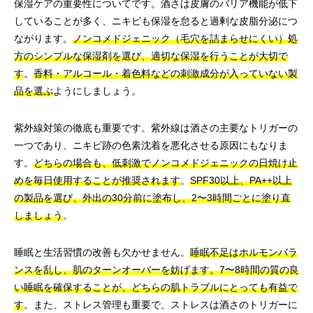
保湿ケアの重要性についてです。酒さは皮膚のバリア機能が低下
していることが多く、ニキビも保湿を怠ると過剰な皮脂分泌につ
ながります。
ノンコメドジェニック（毛穴を詰まらせにくい）処
方のシンプルな保湿剤を選び、適切な保湿を行うことが大切で
す
。
香料・アルコール・着色料などの刺激成分が入っていない製
品を選ぶ
ようにしましょう。
紫外線対策の徹底も重要です。紫外線は酒さの主要なトリガーの
一つであり、ニキビ跡の色素沈着を悪化させる原因にもなりま
す。
どちらの場合も、低刺激でノンコメドジェニックの日焼け止
めを毎日使用することが推奨されます
。
SPF30以上、PA++以上
の製品を選び、外出の30分前に塗布し、2〜3時間ごとに塗り直
しましょう
。
睡眠と生活習慣の改善も欠かせません。
睡眠不足はホルモンバラ
ンスを乱し、肌のターンオーバーを妨げます。7〜8時間の質の良
い睡眠を確保することが、どちらの肌トラブルにとっても有益で
す
。また、ストレス管理も重要で、ストレスは酒さのトリガーに