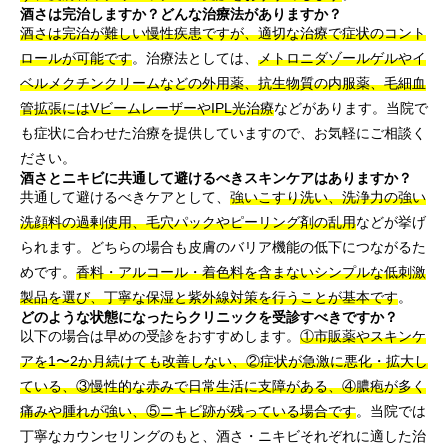
酒さは完治しますか？どんな治療法がありますか？
酒さは完治が難しい慢性疾患ですが、適切な治療で症状のコント
ロールが可能です
。治療法としては、
メトロニダゾールゲルやイ
ベルメクチンクリームなどの外用薬、抗生物質の内服薬、毛細血
管拡張にはVビームレーザーやIPL光治療
などがあります。当院で
も症状に合わせた治療を提供していますので、お気軽にご相談く
ださい。
酒さとニキビに共通して避けるべきスキンケアはありますか？
共通して避けるべきケアとして、
強いこすり洗い、洗浄力の強い
洗顔料の過剰使用、毛穴パックやピーリング剤の乱用
などが挙げ
られます。どちらの場合も皮膚のバリア機能の低下につながるた
めです。
香料・アルコール・着色料を含まないシンプルな低刺激
製品を選び、丁寧な保湿と紫外線対策を行うことが基本です
。
どのような状態になったらクリニックを受診すべきですか？
以下の場合は早めの受診をおすすめします。
①市販薬やスキンケ
アを1〜2か月続けても改善しない、②症状が急激に悪化・拡大し
ている、③慢性的な赤みで日常生活に支障がある、④膿疱が多く
痛みや腫れが強い、⑤ニキビ跡が残っている場合です
。当院では
丁寧なカウンセリングのもと、酒さ・ニキビそれぞれに適した治