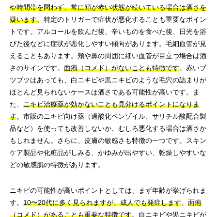
や時間帯を問わず、常に顔が赤い状態が続いている場合は酒さを
疑います
。特定のトリガーで症状が悪化することも重要なポイン
トです。アルコールを飲んだ後、辛いものを食べた後、日光を浴
びた後などに症状が悪化しやすい傾向があります。毛細血管が見
えることもあります。頬や鼻の周囲に細い血管が目立つ場合は酒
さのサインです。
面疱（コメド）がないことも特徴です
。赤いブ
ツブツはあっても、白ニキビや黒ニキビのような毛穴の詰まりが
ほとんど見られないケースは酒さである可能性が高いです。ま
た、
ニキビ治療薬が効かないことも見分けるポイントになりま
す
。市販のニキビ向け薬（過酸化ベンゾイル、サリチル酸配合製
品など）を使っても改善しないか、むしろ悪化する場合は酒さか
もしれません。さらに、皮膚の敏感さも特徴の一つです。スキン
ケア製品や化粧品がしみる、かゆみが出やすい、乾燥しやすいな
どの敏感肌の特徴があります。
ニキビの可能性が高いポイントとしては、まず年齢が挙げられま
す。
10〜20代に多く見られますが、成人でも発症します
。
面疱
（コメド）があることも重要な特徴です
。白ニキビや黒ニキビが