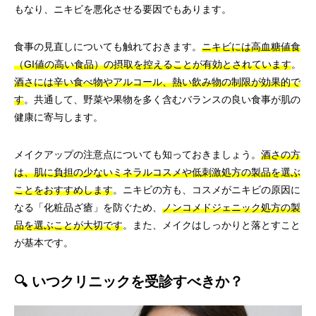
もなり、ニキビを悪化させる要因でもあります。
食事の見直しについても触れておきます。
ニキビには高血糖値食
（GI値の高い食品）の摂取を控えることが有効とされています
。
酒さには辛い食べ物やアルコール、熱い飲み物の制限が効果的で
す
。共通して、野菜や果物を多く含むバランスの良い食事が肌の
健康に寄与します。
メイクアップの注意点についても知っておきましょう。
酒さの方
は、肌に負担の少ないミネラルコスメや低刺激処方の製品を選ぶ
ことをおすすめします
。ニキビの方も、コスメがニキビの原因に
なる「化粧品ざ瘡」を防ぐため、
ノンコメドジェニック処方の製
品を選ぶことが大切です
。また、メイクはしっかりと落とすこと
が基本です。
🔍 いつクリニックを受診すべきか？