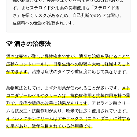
強い刺激となり、赤みやほてりを悪化させる恐れがありま
す。またステロイド外用薬の長期使用も「ステロイド酒
さ」を招くリスクがあるため、自己判断でのケアは避け、
皮膚科への受診が推奨されます。
💡 酒さの治療法
酒さは完治が難しい慢性疾患ですが、適切な治療を受けることで
症状をコントロールし、日常生活への影響を大幅に軽減すること
ができます
。治療は症状のタイプや重症度に応じて異なります。
薬物療法としては、まず外用薬が使われることが多いです。
メト
ロニダゾールゲルやクリームは、抗炎症作用と抗菌作用を持つ薬
剤で、丘疹や膿疱の改善に効果があります
。アゼライン酸クリー
ムも抗炎症・抗菌作用があり、欧米では広く使用されています。
イベルメクチンクリームはデモデックス（ニキビダニ）に対する
効果があり、近年注目されている外用薬です
。