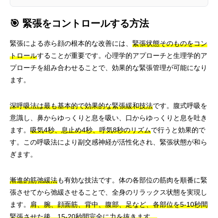
🎯 緊張をコントロールする方法
緊張による赤ら顔の根本的な改善には、
緊張状態そのものをコン
トロール
することが重要です。心理学的アプローチと生理学的ア
プローチを組み合わせることで、効果的な緊張管理が可能になり
ます。
深呼吸法は最も基本的で効果的な緊張緩和技法
です。腹式呼吸を
意識し、鼻からゆっくりと息を吸い、口からゆっくりと息を吐き
ます。
吸気4秒、息止め4秒、呼気8秒のリズム
で行うと効果的で
す。この呼吸法により副交感神経が活性化され、緊張状態が和ら
ぎます。
漸進的筋弛緩法
も有効な技法です。体の各部位の筋肉を順番に緊
張させてから弛緩させることで、全身のリラックス状態を実現し
ます。
肩、腕、顔面筋、背中、腹部、足など、各部位を5-10秒間
緊張させた後、15-20秒間完全に力を抜きます。