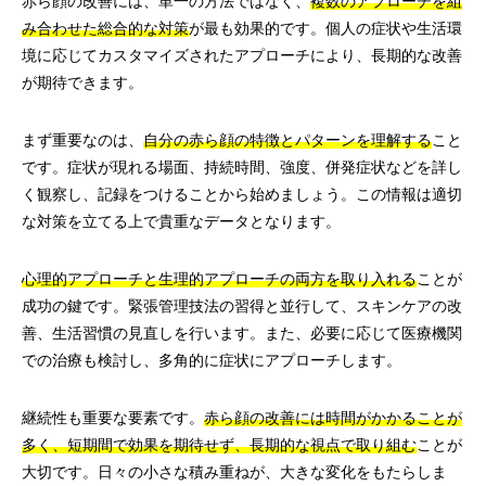
赤ら顔の改善には、単一の方法ではなく、
複数のアプローチを組
み合わせた総合的な対策
が最も効果的です。個人の症状や生活環
境に応じてカスタマイズされたアプローチにより、長期的な改善
が期待できます。
まず重要なのは、
自分の赤ら顔の特徴とパターンを理解する
こと
です。症状が現れる場面、持続時間、強度、併発症状などを詳し
く観察し、記録をつけることから始めましょう。この情報は適切
な対策を立てる上で貴重なデータとなります。
心理的アプローチと生理的アプローチの両方を取り入れる
ことが
成功の鍵です。緊張管理技法の習得と並行して、スキンケアの改
善、生活習慣の見直しを行います。また、必要に応じて医療機関
での治療も検討し、多角的に症状にアプローチします。
継続性も重要な要素です。
赤ら顔の改善には時間がかかることが
多く、短期間で効果を期待せず、長期的な視点で取り組む
ことが
大切です。日々の小さな積み重ねが、大きな変化をもたらしま