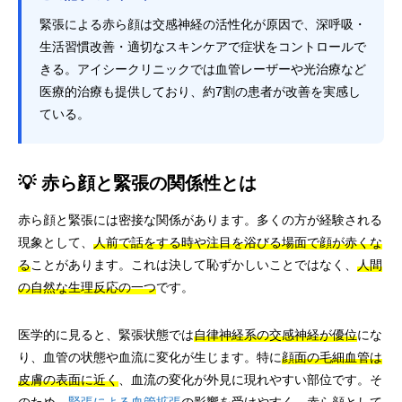
緊張による赤ら顔は交感神経の活性化が原因で、深呼吸・
生活習慣改善・適切なスキンケアで症状をコントロールで
きる。アイシークリニックでは血管レーザーや光治療など
医療的治療も提供しており、約7割の患者が改善を実感し
ている。
💡 赤ら顔と緊張の関係性とは
赤ら顔と緊張には密接な関係があります。多くの方が経験される
現象として、
人前で話をする時や注目を浴びる場面で顔が赤くな
る
ことがあります。これは決して恥ずかしいことではなく、
人間
の自然な生理反応の一つ
です。
医学的に見ると、緊張状態では
自律神経系の交感神経が優位
にな
り、血管の状態や血流に変化が生じます。特に
顔面の毛細血管は
皮膚の表面に近く
、血流の変化が外見に現れやすい部位です。そ
のため、
緊張による血管拡張
の影響を受けやすく、赤ら顔として