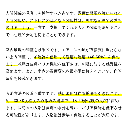
人間関係の見直しも検討すべき点です。
過度に緊張を強いられる
人間関係や、ストレスの源となる関係性は、可能な範囲で改善を
図りましょう。
一方で、支援してくれる人との関係を深めること
で、心理的安定を得ることができます。
室内環境の調整も効果的です。エアコンの風が直接顔に当たらな
いよう調整し、
加湿器を使用して適度な湿度（40-60%）を保ち
ます。
乾燥は皮膚バリア機能を低下させ、刺激に対する感受性を
高めます。また、室内の温度変化を最小限に抑えることで、血管
反応を軽減できます。
入浴方法の改善も重要です。
熱い湯船は血管拡張を引き起こすた
め、38-40度程度のぬるめの湯温で、15-20分程度の入浴
に留め
ます。長時間の入浴は皮膚の水分を奪い、バリア機能を低下させ
る可能性があります。入浴後は素早く保湿することが大切です。