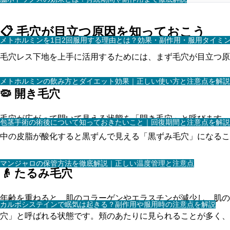
📋 毛穴が目立つ原因を知っておこう
メトホルミンを1日2回服用する理由とは？効果・副作用・服用タイミ
毛穴レス下地を上手に活用するためには、まず毛穴が目立つ原
メトホルミンの飲み方とダイエット効果｜正しい使い方と注意点を解説
🦠 開き毛穴
毛穴が広がって開いて見える状態を「開き毛穴」と呼びます。
包茎手術の術後について知っておきたいこと｜回復期間と注意点を解説
中の皮脂が酸化すると黒ずんで見える「黒ずみ毛穴」になるこ
マンジャロの保管方法を徹底解説｜正しい温度管理と注意点
👴 たるみ毛穴
年齢を重ねると、肌のコラーゲンやエラスチンが減少し、肌の
カルボシステインで眠気は起きる？副作用や服用時の注意点を解説
穴」と呼ばれる状態です。頬のあたりに見られることが多く、