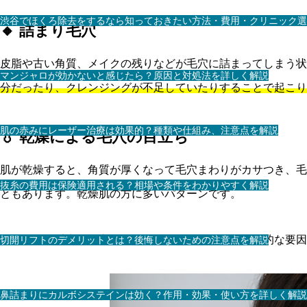
渋谷でほくろ除去をするなら知っておきたい方法・費用・クリニック選
🔸 詰まり毛穴
皮脂や古い角質、メイクの残りなどが毛穴に詰まってしまう状
マンジャロが効かないと感じたら？原因と対処法を詳しく解説
分だったり、クレンジングが不足していたりすることで起こり
肌の赤みにレーザー治療は効果的？種類や仕組み、注意点を解説
💧 乾燥による毛穴の目立ち
肌が乾燥すると、角質が厚くなって毛穴まわりがカサつき、毛
抜糸の費用は保険適用される？相場や条件をわかりやすく解説
ともあります。乾燥肌の方に多いパターンです。
このように毛穴が目立つ原因はひとつではなく、複合的な要因
切開リフトのデメリットとは？後悔しないための注意点を解説
鼻詰まりにカルボシステインは効く？作用・効果・使い方を詳しく解説