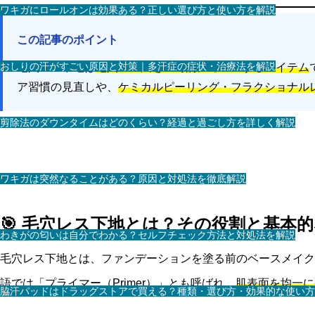
ワキガにロールオンは効果ある？正しい選び方と使い方を解説
この記事のポイント
おしりの汗がすごい原因と対策｜多汗症の症状・治療法を解説
毛穴レス下地は
毛穴の凹凸を一時的にカバーするアイテム
ア習慣の見直しや、
ケミカルピーリング・フラクショナル
剪除法のダウンタイムはどのくらい？経過と過ごし方を詳しく解説
ワキガは突然なることがある？原因と対処法を徹底解説
🎯 毛穴レス下地とは？その役割と基本
わきがの匂いは自分でわかる？セルフチェック方法と対処法を解説
毛穴レス下地とは、ファンデーションを塗る前のベースメイク
語では「プライマー（Primer）」とも呼ばれ、
肌表面を均一に
脇汗パッドはドラッグストアで買える？種類・選び方・効果的な使い方