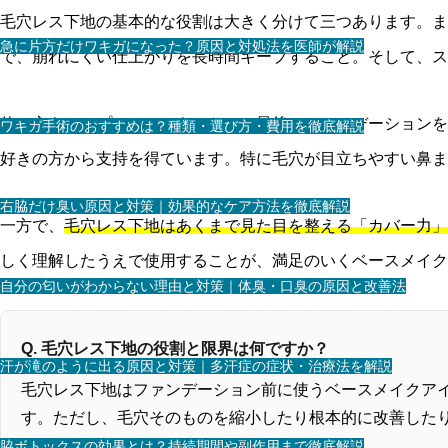
毛穴レス下地の基本的な役割は大きく分けて三つあります。
急に片方だけワキガになった？原因と対処法を医師が解説
で、崩れにくい仕上がりを長時間キープすること。そして、ス
使い方もシンプルで、スキンケアの最後にファンデーションを
ワキガ手術のおすすめは？種類・選び方・費用を徹底解説
好きの方から支持を得ています。特に毛穴が目立ちやすい鼻ま
右脇だけ臭い原因と対策｜効果的なケア方法を徹底解説
一方で、
毛穴レス下地はあくまで見た目を整える「カバー力」
しく理解したうえで使用することが、満足のいくベースメイク
自分の匂いがわからない理由と対策｜体臭・口臭の原因と改善法
Q. 毛穴レス下地の役割と限界は何ですか？
汗が滝のように出る原因と対策｜多汗症の症状・治療法を解説
毛穴レス下地はファンデーション前に使うベースメイクア
す。ただし、毛穴そのものを縮小したり根本的に改善した
脇ボトックスの効果とは？持続期間や副作用まで徹底解説