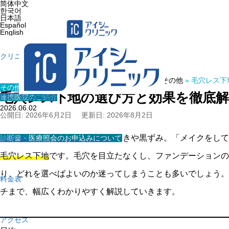
简体中文
한국어
日本語
Español
English
クリニック紹介
ホーム
»
医療コラム
»
その他
»
毛穴レス下
その他
毛穴レス下地の選び方と効果を徹底
連携医院のご紹介
院長・医師の紹介
2026.06.02
公開日: 2026年6月2日
更新日: 2026年8月2日
鏡を見るたびに気になる毛穴の開きや黒ずみ。「メイクをして
診断書・医療照会のお申込みについて
診療内容
毛穴レス下地
です。毛穴を目立たなくし、ファンデーションの
り、どれを選べばよいのか迷ってしまうことも多いでしょう。
料金表
チまで、幅広くわかりやすく解説していきます。
アクセス