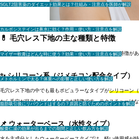
SGLT2阻害薬のダイエット効果とは？仕組み・注意点を医師が解説
カルボシステインは鼻水に効く？作用・使い方・注意点を解説
💊 毛穴レス下地の主な種類と特徴
毛穴レス下地にはさまざまな種類があり、それぞれに特徴があ
マイザー軟膏はどんな時に使う？効果・使い方・注意点を解説
✨ シリコーン系（ジメチコン配合タイプ）
メトホルミンで太る？体重への影響と正しい使い方を解説
毛穴レス下地の中でも最もポピュラーなタイプが
シリコーン（
から毛穴が目立ちにくくなるのが特徴です。テクスチャーはな
脂肪吸引後にリバウンドはするの？原因と防ぐためのポイントを解説
📌 ウォーターベース（水性タイプ）
酸棗仁湯の効果が出るまでの期間と正しい飲み方を解説
水を主成分としたウォーターベースタイプは、軽い使用感が特