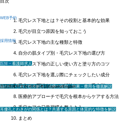
目次
WEB予約
毛穴レス下地とは？その役割と基本的な効果
毛穴が目立つ原因を知っておこう
採用情報
毛穴レス下地の主な種類と特徴
自分の肌タイプ別・毛穴レス下地の選び方
医師・看護師求人
その他
毛穴レス下地の正しい使い方と塗り方のコツ
毛穴レス下地を選ぶ際にチェックしたい成分
毛穴レス下地だけでは解決しにくい毛穴悩み
スタッフ求人
脇の匂い手術で根本解決｜治療の種類・効果・費用を徹底解説
言語
简体中文
한국어
日本語
Español
English
医療的アプローチで毛穴を根本からケアする方法
毛穴ケアの日常習慣を整えよう
耳瘻孔とわきがの関係とは？共通する原因と体質的な特徴を解説
まとめ