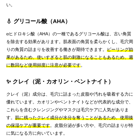
い。
💧 グリコール酸（AHA）
αヒドロキシ酸（AHA）の一種であるグリコール酸は、古い角質
を除去する効果があります。肌表面の角質を柔らかくし、毛穴周
りの角質の詰まりを改善する働きが期待できます。
ピーリング効
果があるため、使いすぎると肌の刺激になることもあるため、週
に数回など使用頻度に注意が必要です
。
✨ クレイ（泥・カオリン・ベントナイト）
クレイ（泥）成分は、毛穴に詰まった皮脂や汚れを吸着する力に
優れています。カオリンやベントナイトなどが代表的な成分で、
これらを含むクレンジングやマスクは毛穴ケアに人気がありま
す。
肌に残ったクレイ成分が水分を奪うことがあるため、使用後
の保湿ケアが重要です
。皮脂分泌が多い方や、毛穴の詰まりが特
に気になる方に向いています。