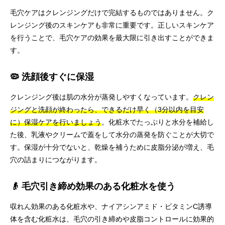
毛穴ケアはクレンジングだけで完結するものではありません。ク
レンジング後のスキンケアも非常に重要です。正しいスキンケア
を行うことで、毛穴ケアの効果を最大限に引き出すことができま
す。
🦠 洗顔後すぐに保湿
クレンジング後は肌の水分が蒸発しやすくなっています。
クレン
ジングと洗顔が終わったら、できるだけ早く（3分以内を目安
に）保湿ケアを行いましょう
。化粧水でたっぷりと水分を補給し
た後、乳液やクリームで蓋をして水分の蒸発を防ぐことが大切で
す。保湿が十分でないと、乾燥を補うために皮脂分泌が増え、毛
穴の詰まりにつながります。
👴 毛穴引き締め効果のある化粧水を使う
収れん効果のある化粧水や、ナイアシンアミド・ビタミンC誘導
体を含む化粧水は、毛穴の引き締めや皮脂コントロールに効果的