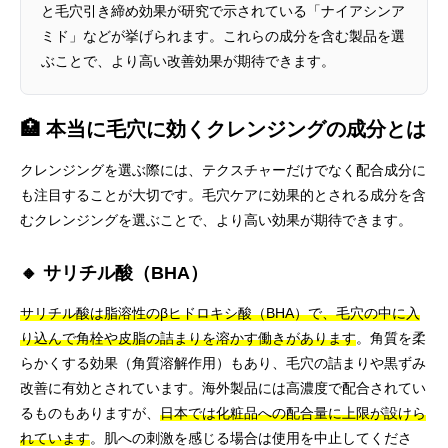
と毛穴引き締め効果が研究で示されている「ナイアシンア
ミド」などが挙げられます。これらの成分を含む製品を選
ぶことで、より高い改善効果が期待できます。
🏥 本当に毛穴に効くクレンジングの成分とは
クレンジングを選ぶ際には、テクスチャーだけでなく配合成分に
も注目することが大切です。毛穴ケアに効果的とされる成分を含
むクレンジングを選ぶことで、より高い効果が期待できます。
🔸 サリチル酸（BHA）
サリチル酸は脂溶性のβヒドロキシ酸（BHA）で、毛穴の中に入
り込んで角栓や皮脂の詰まりを溶かす働きがあります
。角質を柔
らかくする効果（角質溶解作用）もあり、毛穴の詰まりや黒ずみ
改善に有効とされています。海外製品には高濃度で配合されてい
るものもありますが、
日本では化粧品への配合量に上限が設けら
れています
。肌への刺激を感じる場合は使用を中止してくださ