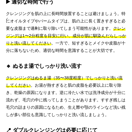
▶️ 適切な時間で行う
クレンジングを肌の上に長時間放置することは避けましょう。特
にオイルタイプやバームタイプは、肌の上に長く置きすぎると必
要な皮脂まで過剰に取り除いてしまう可能性があります。
クレン
ジングは1〜2分程度を目安に行い、成分が肌に馴染んだらしっか
りと洗い流してください
。一方で、短すぎるとメイクや皮脂が十
分に落ちないため、適切な時間を意識することが大切です。
🔹 ぬるま湯でしっかり洗い流す
クレンジングはぬるま湯（35〜38度程度）でしっかりと洗い流
してください
。お湯が熱すぎると肌の皮脂を必要以上に取り除
き、乾燥の原因になります。逆に冷たい水では洗浄成分が十分に
流れず、毛穴の中に残ってしまうことがあります。すすぎ残しは
毛穴の詰まりの原因になるため、生え際や顎のラインなど洗い残
しが多い部位も意識してしっかりと洗い流しましょう。
📍 ダブルクレンジングは必要に応じて