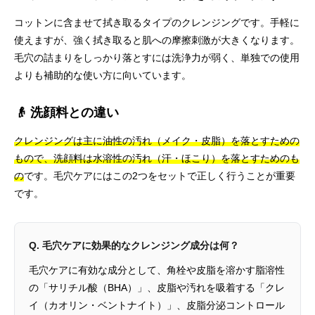
コットンに含ませて拭き取るタイプのクレンジングです。手軽に
使えますが、強く拭き取ると肌への摩擦刺激が大きくなります。
毛穴の詰まりをしっかり落とすには洗浄力が弱く、単独での使用
よりも補助的な使い方に向いています。
👴 洗顔料との違い
クレンジングは主に油性の汚れ（メイク・皮脂）を落とすための
もので、洗顔料は水溶性の汚れ（汗・ほこり）を落とすためのも
の
です。毛穴ケアにはこの2つをセットで正しく行うことが重要
です。
Q. 毛穴ケアに効果的なクレンジング成分は何？
毛穴ケアに有効な成分として、角栓や皮脂を溶かす脂溶性
の「サリチル酸（BHA）」、皮脂や汚れを吸着する「クレ
イ（カオリン・ベントナイト）」、皮脂分泌コントロール