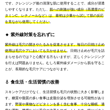
です。クレンジング後の清潔な肌に使用することで、成分が浸透
しやすくなります。ただし、
肌への刺激が強い成分（高濃度のビ
タミンC、レチノールなど）は、最初は少量から試して肌の反応
を見ながら使用してください
。
🔸 紫外線対策を忘れずに
紫外線は毛穴の開きやたるみを促進させます。毎日の日焼け止め
使用は毛穴ケアにおいても欠かせません
。日焼け止めが毛穴を詰
まらせるのでは？と心配する方もいますが、正しくクレンジング
を行えば問題ありません。むしろ紫外線ダメージから肌を守るこ
とが、長期的な毛穴ケアにつながります。
💧 食生活・生活習慣の改善
スキンケアだけでなく、生活習慣も毛穴の状態に大きく影響しま
す。糖質や脂質の多い食事は皮脂分泌を増加させる可能性があり
ます。
野菜や果物などビタミンを多く含む食事、十分な睡眠、適