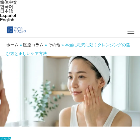
简体中文
한국어
日本語
Español
English
ホーム
»
医療コラム
»
その他
»
本当に毛穴に効くクレンジングの選
び方と正しいケア方法
その他