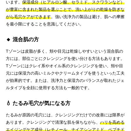
います。
保湿成分（ヒアルロン酸、セラミド、スクワランなど）
が豊富に含まれた製品を選ぶことで、洗い上がりの乾燥を防ぎな
がら毛穴ケアができます
。強い洗浄力の製品は避け、肌への摩擦
を最小限にすることを意識してください。
🔸 混合肌の方
Tゾーンは皮脂が多く、頬や目元は乾燥しやすいという混合肌の
方には、部位ごとにクレンジングを使い分ける方法もあります。
Tゾーンにはクレイ系やオイル系のクレンジングを使い、頬や目
元には保湿力の高いミルクやクリームタイプを使うといった工夫
が効果的です。または、洗浄力と保湿力のバランスが取れたジェ
ルタイプを全顔に使用する方法も一般的です。
💧 たるみ毛穴が気になる方
たるみが原因の毛穴には、クレンジングだけでの改善には限界が
あります。クレンジングで清潔な肌を保ちながら、
ハリを高める
エイジングケア成分（レチノール、ナイアシンアミド、ペプチド