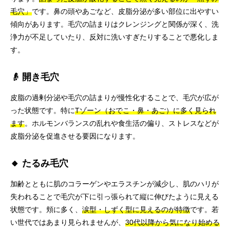
毛穴」
です。鼻の頭やあごなど、皮脂分泌が多い部位に出やすい
傾向があります。毛穴の詰まりはクレンジングと関係が深く、洗
浄力が不足していたり、反対に洗いすぎたりすることで悪化しま
す。
👴 開き毛穴
皮脂の過剰分泌や毛穴の詰まりが慢性化することで、毛穴が広が
った状態です。特に
Tゾーン（おでこ・鼻・あご）に多く見られ
ます
。ホルモンバランスの乱れや食生活の偏り、ストレスなどが
皮脂分泌を促進させる要因になります。
🔸 たるみ毛穴
加齢とともに肌のコラーゲンやエラスチンが減少し、肌のハリが
失われることで毛穴が下に引っ張られて縦に伸びたように見える
状態です。頬に多く、
涙型・しずく型に見えるのが特徴
です。若
い世代ではあまり見られませんが、
30代以降から気になり始める