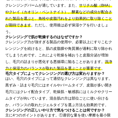
クレンジングバームが適しています。また、
サリチル酸（BHA）
やクレイ（カオリン・ベントナイト）、酵素などの成分が配合さ
れた製品を選ぶと、角栓や皮脂汚れをより効果的に取り除くこと
が期待できます
。ただし、使用後は必ず保湿ケアを行いましょ
う。
クレンジングで肌が乾燥するのはなぜですか？
クレンジング力が強すぎる製品の使用や、必要以上にすりこむク
レンジングを続けると、肌の皮脂膜や角質層が過剰に取り除かれ
てしまうためです。これにより乾燥を補おうと皮脂分泌が増加
し、毛穴の詰まりが悪化する悪循環に陥ることがあります。
洗浄
力と保湿力のバランスが取れた製品を選ぶことが重要です
。
毛穴タイプによってクレンジングの選び方は変わりますか？
はい、毛穴のタイプによって適切なクレンジングは異なります。
黒ずみ・詰まり毛穴にはオイルやバームタイプ、皮脂が多い開き
毛穴にはクレイ配合タイプ、乾燥肌・敏感肌にはミルクやクリー
ムタイプが向いています。混合肌の方は部位ごとに使い分ける
か、バランスの取れたジェルタイプを選ぶ方法も効果的です。
クレンジングの正しいやり方で気をつけることは何ですか？
主に4つのポイントがあります。①適切な量を使い摩擦を最小限