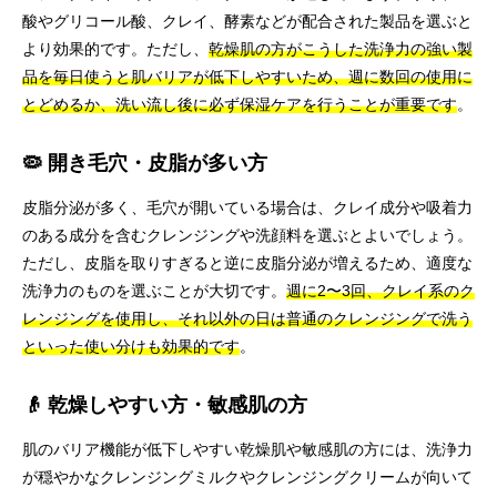
酸やグリコール酸、クレイ、酵素などが配合された製品を選ぶと
より効果的です。ただし、
乾燥肌の方がこうした洗浄力の強い製
品を毎日使うと肌バリアが低下しやすいため、週に数回の使用に
とどめるか、洗い流し後に必ず保湿ケアを行うことが重要です
。
🦠 開き毛穴・皮脂が多い方
皮脂分泌が多く、毛穴が開いている場合は、クレイ成分や吸着力
のある成分を含むクレンジングや洗顔料を選ぶとよいでしょう。
ただし、皮脂を取りすぎると逆に皮脂分泌が増えるため、適度な
洗浄力のものを選ぶことが大切です。
週に2〜3回、クレイ系のク
レンジングを使用し、それ以外の日は普通のクレンジングで洗う
といった使い分けも効果的です
。
👴 乾燥しやすい方・敏感肌の方
肌のバリア機能が低下しやすい乾燥肌や敏感肌の方には、洗浄力
が穏やかなクレンジングミルクやクレンジングクリームが向いて