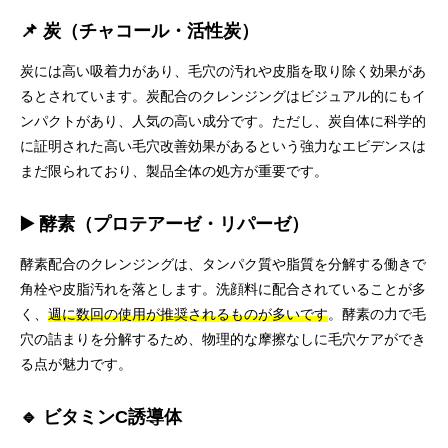
📌 炭（チャコール・活性炭）
炭には高い吸着力があり、毛穴の汚れや皮脂を取り除く効果があ
るとされています。炭配合のクレンジングはビジュアル的にもイ
ンパクトがあり、人気の高い成分です。ただし、炭自体に科学的
に証明された高い毛穴改善効果があるという強力なエビデンスは
まだ限られており、製品全体の処方が重要です。
▶️ 酵素（プロテアーゼ・リパーゼ）
酵素配合のクレンジングは、タンパク質や脂質を分解する働きで
角栓や皮脂汚れを落とします。洗顔料に配合されていることが多
く、
週に数回の使用が推奨されるものが多いです
。酵素の力で毛
穴の詰まりを分解するため、物理的な摩擦なしに毛穴ケアができ
る点が魅力です。
🔹 ビタミンC誘導体