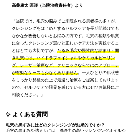
高桑康太 医師（当院治療責任者）より
「当院では、毛穴の悩みでご来院される患者様の多くが、
クレンジングをはじめとするセルフケアを長期間続けても
なかなか改善しないとお悩みの方です。毛穴の種類や肌質
に合ったクレンジング選びと正しいケア方法を実践するこ
とはとても大切ですが、
たるみ毛穴や慢性的な詰まり・開
き毛穴には、ハイドラフェイシャルやケミカルピーリン
グ、レーザー治療など、クリニックならではのアプローチ
が有効なケースも少なくありません
。一人ひとりの肌状態
をしっかり見極めた上で最適な治療をご提案しております
ので、セルフケアで限界を感じている方はぜひお気軽にご
相談ください。」
✨ よくある質問
毛穴の黒ずみにはどのクレンジングが効果的ですか？
毛穴の黒ずみや詰まりには、洗浄力の高いクレンジングオイルや