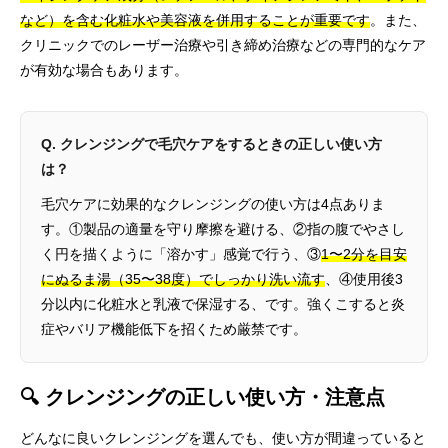
など）を含む化粧水や美容液を併用することが重要です
。また、
クリニックでのレーザー治療や引き締め治療などの専門的なケア
が有効な場合もあります。
Q. クレンジングで毛穴ケアをするときの正しい使い方
は？
毛穴ケアに効果的なクレンジングの使い方は4点ありま
す。①製品の適量を守り摩擦を避ける、②指の腹でやさし
く円を描くように「溶かす」感覚で行う、③
1〜2分を目安
にぬるま湯（35〜38度）でしっかり洗い流す
、④使用後3
分以内に化粧水と乳液で保湿する、です。強くこすると炎
症やバリア機能低下を招くため厳禁です。
🔍 クレンジングの正しい使い方・注意点
どんなに良いクレンジングを選んでも、使い方が間違っていると