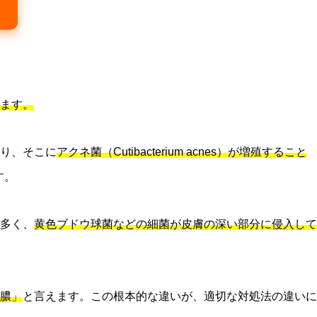
ます。
り、そこに
アクネ菌（Cutibacterium acnes）が増殖すること
す。
多く、
黄色ブドウ球菌などの細菌が皮膚の深い部分に侵入して
膿」
と言えます。この根本的な違いが、適切な対処法の違いに