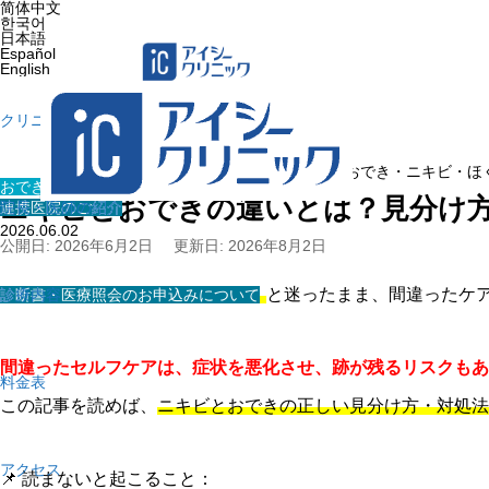
简体中文
한국어
日本語
Español
English
クリニック紹介
ホーム
»
医療コラム
»
おでき・ニキビ・ほ
おでき・ニキビ・ほくろ・イボ
ニキビとおできの違いとは？見分け
連携医院のご紹介
院長・医師の紹介
2026.06.02
公開日: 2026年6月2日
更新日: 2026年8月2日
💬
「これってニキビ？おでき？」
と迷ったまま、間違ったケ
診断書・医療照会のお申込みについて
診療内容
間違ったセルフケアは、症状を悪化させ、跡が残るリスクもあ
料金表
この記事を読めば、
ニキビとおできの正しい見分け方・対処法
アクセス
📌 読まないと起こること：