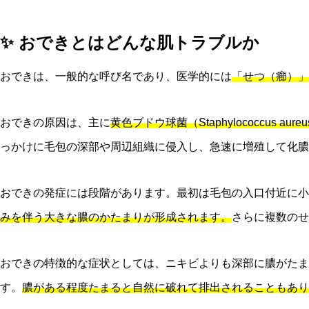
✨ おできとはどんな肌トラブルか
おできは、一般的な呼び名であり、医学的には
「せつ（癤）」
おできの原因は、主に
黄色ブドウ球菌（Staphylococcus a
っかけに毛包の深部や周辺組織に侵入し、急速に増殖して化膿
おできの発症には段階があります。最初は毛包の入口付近に小
みを伴う大きな膿のかたまりが形成されます。
さらに複数のせ
おできの特徴的な症状としては、ニキビよりも深部に膿がたま
す。
膿がある程度たまると自然に破れて排出されることもあり