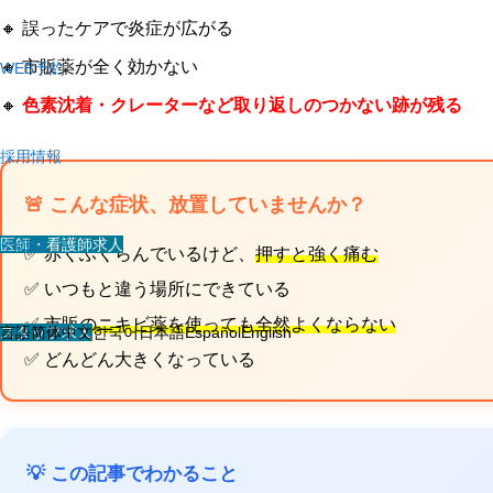
🔸 誤ったケアで炎症が広がる
🔸 市販薬が全く効かない
WEB予約
🔸
色素沈着・クレーターなど取り返しのつかない跡が残る
採用情報
🚨 こんな症状、放置していませんか？
医師・看護師求人
その他
✅ 赤くふくらんでいるけど、
押すと強く痛む
✅ いつもと違う場所にできている
✅
市販のニキビ薬を使っても全然よくならない
スタッフ求人
言語
简体中文
한국어
日本語
Español
English
✅ どんどん大きくなっている
💡 この記事でわかること