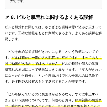
大切です。
📌 8. ピルと肌荒れに関するよくある誤解
ピルと肌荒れに関しては、さまざまな誤解や思い込みが広まって
います。正確な情報をもとに判断できるよう、よくある誤解を解
説します。
「ピルを飲めば必ず肌がきれいになる」という誤解についてで
す。
ピルは確かに一部の方の肌荒れに有効ですが、すべての人に
同じ効果があるわけではありません。
ピルの種類や個人の体質、
肌荒れの原因によって効果は大きく異なります。「友人がきれい
になったから自分も」という理由だけでピルを選ぶのは危険で
す。必ず医師の診察のもとで選択することが重要です。
「ピルを飲んでいるのに肌荒れが起きるなら、すぐに中止すべ
き」という誤解についてです。前述のとおり、
服用初期の肌荒れ
は一時的なものであることが多く、3か月程度で落ち着くことが