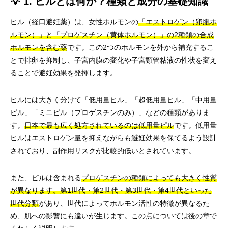
💡 1. ピルとは何か？種類と成分の基礎知識
ピル（経口避妊薬）は、女性ホルモンの
「エストロゲン（卵胞ホ
ルモン）」と「プロゲスチン（黄体ホルモン）」の2種類の合成
ホルモンを含む薬
です。この2つのホルモンを外から補充するこ
とで排卵を抑制し、子宮内膜の変化や子宮頸管粘液の性状を変え
ることで避妊効果を発揮します。
ピルには大きく分けて「低用量ピル」「超低用量ピル」「中用量
ピル」「ミニピル（プロゲスチンのみ）」などの種類がありま
す。
日本で最も広く処方されているのは低用量ピル
です。低用量
ピルはエストロゲン量を抑えながらも避妊効果を保てるよう設計
されており、副作用リスクが比較的低いとされています。
また、ピルは含まれる
プロゲスチンの種類によっても大きく性質
が異なります。第1世代・第2世代・第3世代・第4世代といった
世代分類
があり、世代によってホルモン活性の特徴が異なるた
め、肌への影響にも違いが生じます。この点については後の章で