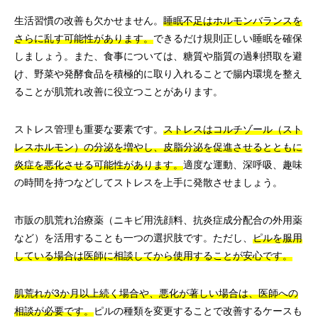
生活習慣の改善も欠かせません。
睡眠不足はホルモンバランスを
さらに乱す可能性があります。
できるだけ規則正しい睡眠を確保
しましょう。また、食事については、糖質や脂質の過剰摂取を避
け、野菜や発酵食品を積極的に取り入れることで腸内環境を整え
ることが肌荒れ改善に役立つことがあります。
ストレス管理も重要な要素です。
ストレスはコルチゾール（スト
レスホルモン）の分泌を増やし、皮脂分泌を促進させるとともに
炎症を悪化させる可能性があります。
適度な運動、深呼吸、趣味
の時間を持つなどしてストレスを上手に発散させましょう。
市販の肌荒れ治療薬（ニキビ用洗顔料、抗炎症成分配合の外用薬
など）を活用することも一つの選択肢です。ただし、
ピルを服用
している場合は医師に相談してから使用することが安心です。
肌荒れが3か月以上続く場合や、悪化が著しい場合は、医師への
相談が必要です。
ピルの種類を変更することで改善するケースも