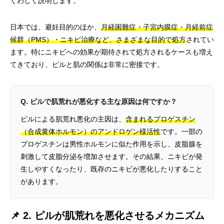
くわしく説明します。
日本では、避妊目的のほか、
月経困難症・子宮内膜症・月経前症
候群（PMS）・ニキビ治療など、さまざまな目的で処方
されてい
ます。特にニキビへの効果が期待されて処方されるケースも増え
てきており、ピルと肌の関係は非常に密接です。
Q. ピルで肌荒れが悪化する主な原因は何ですか？
ピルによる肌荒れ悪化の主因は、
含まれるプロゲスチン
（合成黄体ホルモン）のアンドロゲン様活性
です。一部の
プロゲスチンは男性ホルモンに似た作用を示し、皮脂腺を
刺激して皮脂分泌を増加させます。その結果、ニキビが発
生しやすくなったり、既存のニキビが悪化したりすること
があります。
📌 2. ピルが肌荒れを悪化させるメカニズム