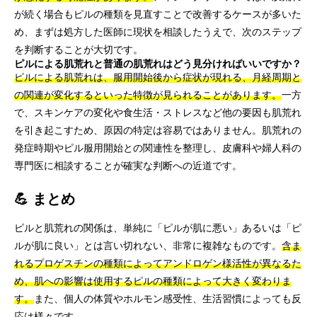
が続く場合もピルの種類を見直すことで改善するケースが多いた
め、まずは処方した医師に現状を相談したうえで、次のステップ
を判断することが大切です。
ピルによる肌荒れと普通の肌荒れはどう見分ければいいですか？
ピルによる肌荒れは、服用開始後から症状が現れる、月経周期と
の関連が変化するといった特徴が見られることがあります。
一方
で、スキンケアの変化や食生活・ストレスなど他の要因も肌荒れ
を引き起こすため、原因の特定は容易ではありません。肌荒れの
発症時期やピル服用開始との関連性を整理し、皮膚科や婦人科の
専門医に相談することが確実な判断への近道です。
💪 まとめ
ピルと肌荒れの関係は、単純に「ピルが肌に悪い」あるいは「ピ
ルが肌に良い」とは言い切れない、非常に複雑なものです。
含ま
れるプロゲスチンの種類によってアンドロゲン様活性が異なるた
め、肌への影響は使用するピルの種類によって大きく変わりま
す。
また、個人の体質やホルモン感受性、生活習慣によっても反
応は様々です。