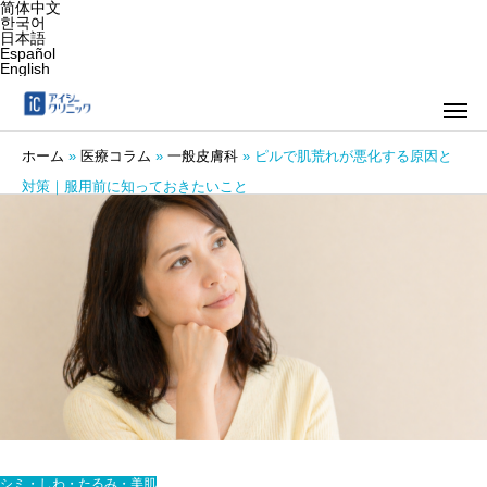
简体中文
한국어
日本語
Español
English
ホーム
»
医療コラム
»
一般皮膚科
»
ピルで肌荒れが悪化する原因と
対策｜服用前に知っておきたいこと
シミ・しわ・たるみ・美肌