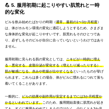
💪 5. 服用初期に起こりやすい肌荒れと一時
的な変化
ピルを飲み始めたばかりの時期（
通常、最初の1〜3か月程度
）
は、体がホルモン環境の変化に適応しようとするため、さまざま
な身体的な変化が起こりやすいです。肌荒れもそのひとつであ
り、必ずしもそのピルが自分に合っていないというわけではあり
ません。
服用初期に見られる肌の変化としては、
ニキビが一時的に増え
る・悪化する、皮脂分泌が変化する（増えたり減ったりする）、
肌が敏感になる、赤みや乾燥が出やすくなる
といったものが挙げ
られます。これらは多くの場合、体がピルに慣れるにつれて落ち
着いてくることがあります。
一般的に、
ピルの効果や副作用が安定するまでには3か月程度か
かるといわれています。
このため、服用開始直後に肌荒れが起き
ても、すぐに服用をやめてしまうのではなく、少なくとも3か月