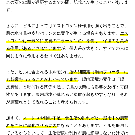
この変化に肌が適応するまでの間、肌荒れが生じることがありま
す。
さらに、ピルによってはエストロゲン様作用が強く出ることで、
肌の水分量や皮脂バランスに変化が生じる場合もあります。
エス
トロゲンは一般的に皮膚のコラーゲン産生を促し、保湿力を高め
る作用があるとされています
が、個人差が大きく、すべての人に
同じように作用するわけではありません。
また、ピルに含まれるホルモンは
腸内細菌叢（腸内フローラ）に
も影響を与えることがわかっています
。腸内環境の変化は「腸—
皮膚軸」と呼ばれる関係を通じて肌の状態にも影響を及ぼす可能
性があります。腸内環境が乱れると炎症が起きやすくなり、それ
が肌荒れとして現れることも考えられます。
加えて、
ストレスや睡眠不足、食生活の乱れがピル服用中の肌荒
れをさらに悪化させる要因
になることもあります。ピルを服用し
ているからといって、生活習慣の乱れが肌に影響しないわけでは