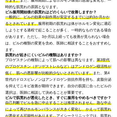
ります。
また、服用開始によるホルモン環境の急激な変化も、一
時的な肌荒れの原因となります。
ピル服用開始後の肌荒れはどのくらいで改善しますか？
一般的に、ピルの効果や副作用が安定するまでには約3か月かか
るとされています。
服用初期の肌荒れは体がホルモン変化に適応
しようとする過程で起こることが多く、一時的なものである場合
があります。ただし、3か月以上経っても改善が見られない場合
は、ピルの種類の変更を含め、医師に相談することをおすすめし
ます。
肌荒れが起きにくいピルの種類はありますか？
プロゲスチンの種類によって肌への影響は異なります。
第3世代
のプロゲスチン（デソゲストレルなど）はアンドロゲン様活性が
低く、肌への悪影響が比較的少ないとされています。
また、第4
世代のドロスピレノンはアンドロゲン拮抗作用を持ち、皮脂分泌
を抑えてニキビ改善が期待できます。自分の肌質に合ったピルの
選択は、医師に相談して決めることが重要です。
ピルで肌荒れが悪化したとき、すぐに服用をやめるべきですか？
自己判断でピルを急に中止することは推奨されません。急な中止
によって再びホルモンバランスが大きく変化し、かえって肌荒れ
が悪化する可能性があります。
アイシークリニックでは、肌荒れ