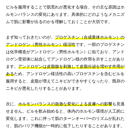
ピルを服用することで肌荒れが悪化する場合、その主な原因はホ
ルモンバランスの変化にあります。具体的にどのようなメカニズ
ムで肌に影響が出るのかを理解しておくことが大切です。
まず知っておきたいのが、
プロゲスチン（合成黄体ホルモン）の
アンドロゲン（男性ホルモン）様活性
です。一部のプロゲスチン
は化学構造がアンドロゲン（男性ホルモン）に似ており、アンド
ロゲン受容体に結合してアンドロゲン様の作用を示すことがあり
ます。
アンドロゲンは皮脂腺を刺激して皮脂分泌を増やす作用が
ある
ため、アンドロゲン様活性の高いプロゲスチンを含むピルを
服用すると、皮脂が増えてニキビができやすくなったり、既存の
ニキビが悪化したりすることがあります。
次に、
ホルモンバランスの急激な変化による皮膚への影響
も見逃
せません。ピルを飲み始めると、体内のホルモン環境が人工的に
変化します。これに伴って肌のターンオーバーのリズムが乱れた
り、肌のバリア機能が一時的に低下したりすることがあります。