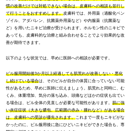
慣の改善だけでは対処できない場合は、皮膚科への相談も並行し
て行うことをおすすめします。
皮膚科では、外用薬（過酸化ベン
ゾイル、アダパレン、抗菌薬外用薬など）や内服薬（抗菌薬な
ど）を用いたニキビ治療が受けられます。ホルモン性のニキビで
あっても、皮膚科的な治療と組み合わせることでより効果的な改
善が期待できます。
以下のような状況では、早めに医師への相談が必要です。
ピル服用開始後3か月以上経過しても肌荒れが改善しない・悪化
し続けている場合
は、そのピルが自分の体質に合っていない可能
性があるため、早めに医師に伝えましょう。肌荒れと同時に、む
くみ、体重増加、気分の落ち込み、頭痛などほかの症状も出てい
る場合は、ピル全体の見直しが必要な可能性があります。
肌に強
い炎症症状（大きな膿包、広範囲の赤み・腫れなど）がある場合
は、皮膚科への受診が優先されます。
これまで一度もニキビがな
かったのに、ピル服用後に急にひどいニキビができた場合も、専