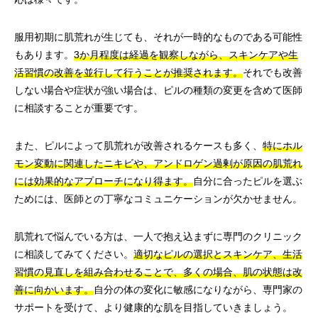
服用初期に肌荒れが生じても、それが一時的なものである可能性
もあります。
3か月程度は経過を観察しながら、スキンケアや生
活習慣の改善を並行して行うことが推奨されます。
それでも改善
しない場合や症状が強い場合は、ピルの種類の変更を含めて医師
に相談することが重要です。
また、ピルによって肌荒れが改善されるケースも多く、
特にホル
モン変動に関連したニキビや、アンドロゲン過剰が原因の肌荒れ
には効果的なアプローチになり得ます。
自分に合ったピルを選ぶ
ためには、医師との丁寧なコミュニケーションが欠かせません。
肌荒れで悩んでいる方は、一人で抱え込まずに専門のクリニック
に相談してみてください。
適切なピルの選択とスキンケア、生活
習慣の見直しを組み合わせることで、多くの場合、肌の状態は改
善に向かいます。
自分の体の変化に敏感になりながら、専門家の
サポートを受けて、より健康的な肌を目指していきましょう。