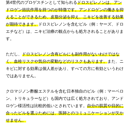
第4世代のプロゲスチンとして知られる
ドロスピレノンは、アン
ドロゲン拮抗作用を持つのが特徴です。アンドロゲンの働きを抑
えることができるため、皮脂分泌を抑え、ニキビを改善する効果
が期待できます。
ドロスピレノンを含むピル（例：ヤーズ、ドロ
エチなど）は、ニキビ治療の観点からも処方されることがありま
す。
ただし、
ドロスピレノン含有ピルにも副作用がないわけではな
く、血栓リスクや気分の変動などのリスクもあります。
また、ニ
キビに対する効果は個人差があり、すべての方に有効というわけ
ではありません。
クロマジノン酢酸エステルを含む日本独自のピル（例：マーベロ
ン、トリキュラーなど）も国内では広く処方されており、アンド
ロゲン様活性は比較的低いとされています。
自分の肌質や目的に
合ったピルを選ぶためには、医師とのコミュニケーションが欠か
せません。