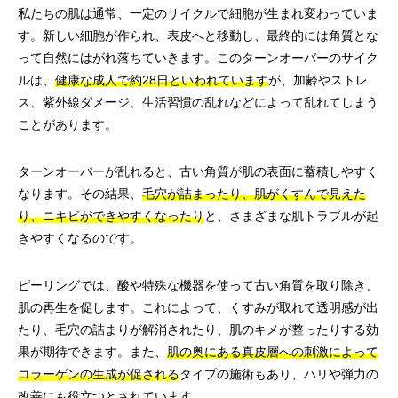
私たちの肌は通常、一定のサイクルで細胞が生まれ変わっていま
す。新しい細胞が作られ、表皮へと移動し、最終的には角質とな
って自然にはがれ落ちていきます。このターンオーバーのサイク
ルは、
健康な成人で約28日といわれています
が、加齢やストレ
ス、紫外線ダメージ、生活習慣の乱れなどによって乱れてしまう
ことがあります。
ターンオーバーが乱れると、古い角質が肌の表面に蓄積しやすく
なります。その結果、
毛穴が詰まったり、肌がくすんで見えた
り、ニキビができやすくなったり
と、さまざまな肌トラブルが起
きやすくなるのです。
ピーリングでは、酸や特殊な機器を使って古い角質を取り除き、
肌の再生を促します。これによって、くすみが取れて透明感が出
たり、毛穴の詰まりが解消されたり、肌のキメが整ったりする効
果が期待できます。また、
肌の奥にある真皮層への刺激によって
コラーゲンの生成が促される
タイプの施術もあり、ハリや弾力の
改善にも役立つとされています。