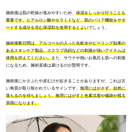
施術後は肌の乾燥が進みやすいため、
保湿をしっかり行うことも
重要です。ヒアルロン酸やセラミドなど、肌のバリア機能をサポ
ートする成分を含む保湿剤を使用するとよい
でしょう。
施術後数日間は、アルコールの入った化粧水やピーリング効果の
あるスキンケア製品、スクラブ洗顔などの刺激が強いアイテムは
使用を控えてください。
また、サウナや熱いお風呂も肌への刺激
になるため、施術直後は避けるのが賢明です。
施術後にかさぶたや皮むけが起きることがありますが、これは古
い角質が取り除かれているサインです。
無理にはがさず、自然に
落ちるのを待ちましょう。無理にはがすと色素沈着や傷跡が残る
原因になります。