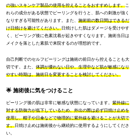
の強いスキンケア製品の使用を控えることをおすすめします。
こ
れらの成分がある状態でピーリングを行うと、肌への刺激が強く
なりすぎる可能性があります。また、
施術前の数日間はできるだ
け日焼けを避けてください。
日焼けした肌はダメージを受けやす
く、ピーリング後に色素沈着が起きやすくなります。施術当日は
メイクを落とした素肌で来院するのが理想的です。
自己判断でのセルフピーリングは施術の前日から控えることも大
切です。また、
体調が優れない日や、生理中など肌が敏感になり
やすい時期は、施術日を変更することを検討してください。
🌟 施術後に気をつけること
ピーリング後の肌は非常に敏感な状態になっています。
紫外線に
対する防御力が低下しているため、外出の際は必ず日焼け止めを
使用し、帽子や日傘などで物理的に紫外線を避けることが大切で
す。
日焼け止めは施術後から継続的に使用するようにしてくださ
い。