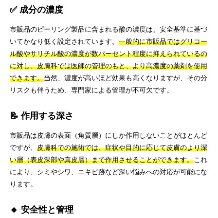
✅ 成分の濃度
市販品のピーリング製品に含まれる酸の濃度は、安全基準に基づ
いてかなり低く設定されています。
一般的に市販品ではグリコー
ル酸やサリチル酸の濃度が数パーセント程度に抑えられているの
に対し、皮膚科では医師の管理のもと、より高濃度の薬剤を使用
できます。
当然、濃度が高いほど効果も高くなりますが、その分
リスクも伴うため、専門家による管理が不可欠です。
📝 作用する深さ
市販品は皮膚の表面（角質層）にしか作用しないことがほとんど
ですが、
皮膚科での施術では、症状や目的に応じて皮膚のより深
い層（表皮深部や真皮層）まで作用させることができます。
これ
により、シミやシワ、ニキビ跡など深い悩みへの対応が可能にな
ります。
🔸 安全性と管理