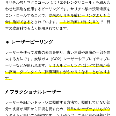
サリチル酸とマクロゴール（ポリエチレングリコール）を組み合
わせた薬剤を使用するピーリングです。サリチル酸の浸透速度を
コントロールすることで、
従来のサリチル酸ピーリングよりも安
全に施術できる
とされています。
ニキビ治療に特に効果的
で、日
本の皮膚科でも広く採用されています。
🔸 レーザーピーリング
レーザーを使って皮膚の表面を削り、古い角質や皮膚の一部を除
去する方法です。炭酸ガス（CO2）レーザーやアブレイティブレ
ーザーなどが使われます。
ケミカルピーリングに比べて効果が高
い反面、ダウンタイム（回復期間）がやや長くなることがありま
す。
⚡ フラクショナルレーザー
レーザーを細かいドット状に照射する方法で、照射していない部
分の皮膚が周囲から回復を促すため、
通常のレーザーよりもダウ
ンタイムが短いのが特徴
です。シミやシワ、ニキビ跡の改善に効