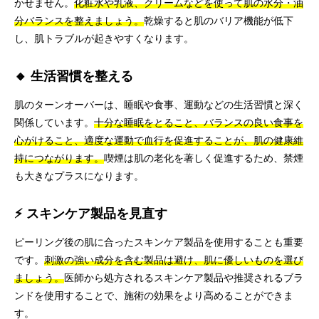
かせません。
化粧水や乳液、クリームなどを使って肌の水分・油
分バランスを整えましょう。
乾燥すると肌のバリア機能が低下
し、肌トラブルが起きやすくなります。
🔸 生活習慣を整える
肌のターンオーバーは、睡眠や食事、運動などの生活習慣と深く
関係しています。
十分な睡眠をとること、バランスの良い食事を
心がけること、適度な運動で血行を促進することが、肌の健康維
持につながります。
喫煙は肌の老化を著しく促進するため、禁煙
も大きなプラスになります。
⚡ スキンケア製品を見直す
ピーリング後の肌に合ったスキンケア製品を使用することも重要
です。
刺激の強い成分を含む製品は避け、肌に優しいものを選び
ましょう。
医師から処方されるスキンケア製品や推奨されるブラ
ンドを使用することで、施術の効果をより高めることができま
す。