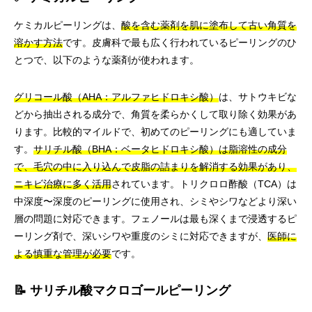
ケミカルピーリングは、
酸を含む薬剤を肌に塗布して古い角質を
溶かす方法
です。皮膚科で最も広く行われているピーリングのひ
とつで、以下のような薬剤が使われます。
グリコール酸（AHA：アルファヒドロキシ酸）
は、サトウキビな
どから抽出される成分で、角質を柔らかくして取り除く効果があ
ります。比較的マイルドで、初めてのピーリングにも適していま
す。
サリチル酸（BHA：ベータヒドロキシ酸）は脂溶性の成分
で、毛穴の中に入り込んで皮脂の詰まりを解消する効果があり、
ニキビ治療に多く活用
されています。トリクロロ酢酸（TCA）は
中深度〜深度のピーリングに使用され、シミやシワなどより深い
層の問題に対応できます。フェノールは最も深くまで浸透するピ
ーリング剤で、深いシワや重度のシミに対応できますが、
医師に
よる慎重な管理が必要
です。
📝 サリチル酸マクロゴールピーリング