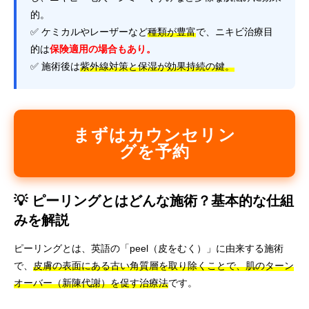
的。
✅ ケミカルやレーザーなど
種類が豊富
で、ニキビ治療目
的は
保険適用の場合もあり。
✅ 施術後は
紫外線対策と保湿が効果持続の鍵。
まずはカウンセリン
グを予約
💡 ピーリングとはどんな施術？基本的な仕組
みを解説
ピーリングとは、英語の「peel（皮をむく）」に由来する施術
で、
皮膚の表面にある古い角質層を取り除くことで、肌のターン
オーバー（新陳代謝）を促す治療法
です。