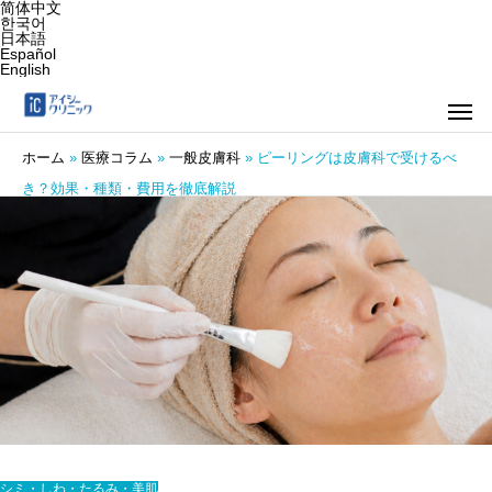
简体中文
한국어
日本語
Español
English
ホーム
»
医療コラム
»
一般皮膚科
»
ピーリングは皮膚科で受けるべ
き？効果・種類・費用を徹底解説
シミ・しわ・たるみ・美肌