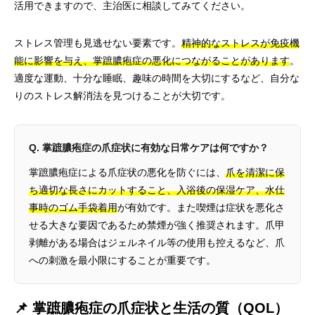
活用できますので、主治医に相談してみてください。
ストレス管理も見逃せない要素です。
精神的なストレスが免疫機
能に影響を与え、掌蹠膿疱症の悪化につながることがあります
。
適度な運動、十分な睡眠、趣味の時間を大切にするなど、自分な
りのストレス解消法を見つけることが大切です。
Q. 掌蹠膿疱症の爪症状に有効な日常ケアは何ですか？
掌蹠膿疱症による爪症状の悪化を防ぐには、
爪を清潔に保
ち適切な長さにカットすること、入浴後の保湿ケア、水仕
事時のゴム手袋着用
が有効です。また喫煙は症状を悪化さ
せる大きな要因であるため禁煙が強く推奨されます。爪甲
剥離がある場合はジェルネイル等の使用も控えるなど、爪
への刺激を最小限にすることが重要です。
📌 掌蹠膿疱症の爪症状と生活の質（QOL）