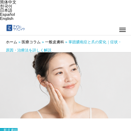
简体中文
한국어
日本語
Español
English
ホーム
»
医療コラム
»
一般皮膚科
»
掌蹠膿疱症と爪の変化｜症状・
原因・治療法を詳しく解説
一般皮膚科