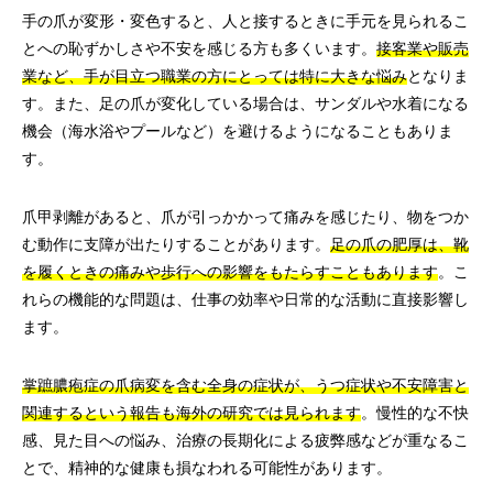
手の爪が変形・変色すると、人と接するときに手元を見られるこ
とへの恥ずかしさや不安を感じる方も多くいます。
接客業や販売
業など、手が目立つ職業の方にとっては特に大きな悩み
となりま
す。また、足の爪が変化している場合は、サンダルや水着になる
機会（海水浴やプールなど）を避けるようになることもありま
す。
爪甲剥離があると、爪が引っかかって痛みを感じたり、物をつか
む動作に支障が出たりすることがあります。
足の爪の肥厚は、靴
を履くときの痛みや歩行への影響をもたらすこともあります
。こ
れらの機能的な問題は、仕事の効率や日常的な活動に直接影響し
ます。
掌蹠膿疱症の爪病変を含む全身の症状が、うつ症状や不安障害と
関連するという報告も海外の研究では見られます
。慢性的な不快
感、見た目への悩み、治療の長期化による疲弊感などが重なるこ
とで、精神的な健康も損なわれる可能性があります。