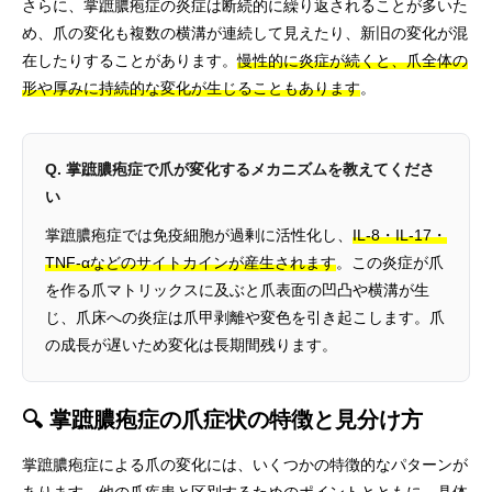
さらに、掌蹠膿疱症の炎症は断続的に繰り返されることが多いた
め、爪の変化も複数の横溝が連続して見えたり、新旧の変化が混
在したりすることがあります。
慢性的に炎症が続くと、爪全体の
形や厚みに持続的な変化が生じることもあります
。
Q. 掌蹠膿疱症で爪が変化するメカニズムを教えてくださ
い
掌蹠膿疱症では免疫細胞が過剰に活性化し、
IL-8・IL-17・
TNF-αなどのサイトカインが産生されます
。この炎症が爪
を作る爪マトリックスに及ぶと爪表面の凹凸や横溝が生
じ、爪床への炎症は爪甲剥離や変色を引き起こします。爪
の成長が遅いため変化は長期間残ります。
🔍 掌蹠膿疱症の爪症状の特徴と見分け方
掌蹠膿疱症による爪の変化には、いくつかの特徴的なパターンが