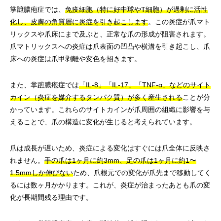
掌蹠膿疱症では、
免疫細胞（特に好中球やT細胞）が過剰に活性
化し、皮膚の角質層に炎症を引き起こします
。この炎症が爪マト
リックスや爪床にまで及ぶと、正常な爪の形成が阻害されます。
爪マトリックスへの炎症は爪表面の凹凸や横溝を引き起こし、爪
床への炎症は爪甲剥離や変色を招きます。
また、掌蹠膿疱症では
「IL-8」「IL-17」「TNF-α」などのサイト
カイン（炎症を媒介するタンパク質）が多く産生される
ことが分
かっています。これらのサイトカインが爪周囲の組織に影響を与
えることで、爪の構造に変化が生じると考えられています。
爪は成長が遅いため、炎症による変化はすぐには爪全体に反映さ
れません。
手の爪は1ヶ月に約3mm、足の爪は1ヶ月に約1〜
1.5mmしか伸びない
ため、爪根元での変化が爪先まで移動してく
るには数ヶ月かかります。これが、炎症が治まったあとも爪の変
化が長期間残る理由です。