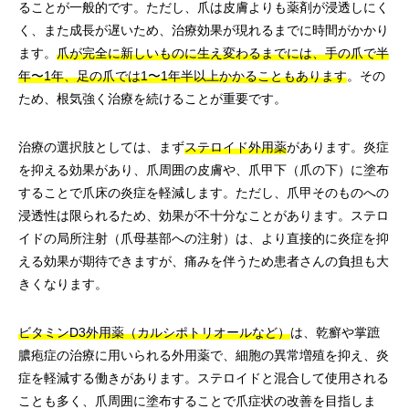
ることが一般的です。ただし、爪は皮膚よりも薬剤が浸透しにく
く、また成長が遅いため、治療効果が現れるまでに時間がかかり
ます。
爪が完全に新しいものに生え変わるまでには、手の爪で半
年〜1年、足の爪では1〜1年半以上かかることもあります
。その
ため、根気強く治療を続けることが重要です。
治療の選択肢としては、まず
ステロイド外用薬
があります。炎症
を抑える効果があり、爪周囲の皮膚や、爪甲下（爪の下）に塗布
することで爪床の炎症を軽減します。ただし、爪甲そのものへの
浸透性は限られるため、効果が不十分なことがあります。ステロ
イドの局所注射（爪母基部への注射）は、より直接的に炎症を抑
える効果が期待できますが、痛みを伴うため患者さんの負担も大
きくなります。
ビタミンD3外用薬（カルシポトリオールなど）
は、乾癬や掌蹠
膿疱症の治療に用いられる外用薬で、細胞の異常増殖を抑え、炎
症を軽減する働きがあります。ステロイドと混合して使用される
ことも多く、爪周囲に塗布することで爪症状の改善を目指しま