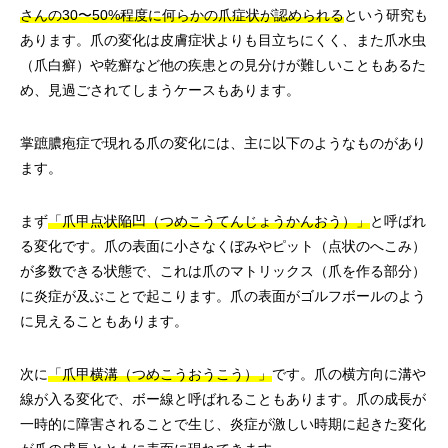
さんの30〜50%程度に何らかの爪症状が認められる
という研究も
あります。爪の変化は皮膚症状よりも目立ちにくく、また爪水虫
（爪白癬）や乾癬など他の疾患との見分けが難しいこともあるた
め、見過ごされてしまうケースもあります。
掌蹠膿疱症で現れる爪の変化には、主に以下のようなものがあり
ます。
まず
「爪甲点状陥凹（つめこうてんじょうかんおう）」
と呼ばれ
る変化です。爪の表面に小さなくぼみやピット（点状のへこみ）
が多数できる状態で、これは爪のマトリックス（爪を作る部分）
に炎症が及ぶことで起こります。爪の表面がゴルフボールのよう
に見えることもあります。
次に
「爪甲横溝（つめこうおうこう）」
です。爪の横方向に溝や
線が入る変化で、ボー線と呼ばれることもあります。爪の成長が
一時的に障害されることで生じ、炎症が激しい時期に起きた変化