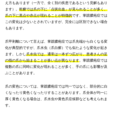
え方もあります（一方で、全く別の疾患であるという見解もあり
ます）。
乾癬では爪の下に「点状出血」が見られることが多く、
爪の下に黒点や赤点が現れることが特徴的
です。掌蹠膿疱症では
この変化は少ないとされていますが、完全には区別できない場合
もあります。
爪甲剥離について言えば、掌蹠膿疱症では爪先端から白くなる変
化が典型的ですが、爪水虫（爪白癬）でも似たような変化が起き
ます。しかし
爪水虫では、通常は一本ずつ広がり、患者さんの足
の指の爪から始まることが多い点が異なります
。掌蹠膿疱症では
複数の爪に同時に変化が現れることが多く、手の爪にも影響が及
ぶことがあります。
爪の変色については、掌蹠膿疱症では均一ではなく、部分的に白
くなったり黄色くなったりすることがあります。爪全体が均一に
厚く黄色くなる場合は、爪水虫や黄色爪症候群なども考えられま
す。