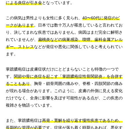
による炎症が引き金
となっています。
この病気は男性よりも女性に多く見られ、
40〜60代に発症のピ
ークがあります
。日本では数十万人が罹患していると言われてお
り、決してまれな疾患ではありません。病因はまだ完全に解明さ
れていませんが、
扁桃炎などの病巣感染、喫煙、歯科金属アレル
ギー、ストレス
などが発症や悪化に関係していると考えられてい
ます。
掌蹠膿疱症は皮膚症状だけにとどまらないことも特徴の一つで
す。
関節や骨に炎症を起こす「掌蹠膿疱症性骨関節炎」を合併す
ることもあり
、胸骨・鎖骨周囲の痛みや、脊椎・四肢関節の痛み
が現れる場合があります。このように、皮膚の外側に見える変化
だけでなく、全身に影響を及ぼす可能性がある点が、この疾患の
複雑さを物語っています。
また、掌蹠膿疱症は
再発・寛解を繰り返す慢性疾患であるため、
長期的な管理が必要
です。症状が落ち着く時期もあれば、悪化す