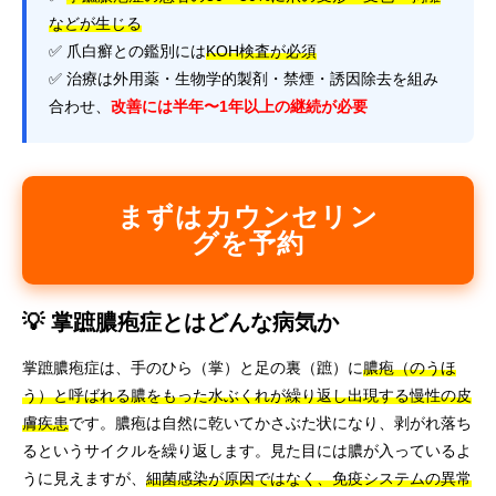
などが生じる
✅ 爪白癬との鑑別には
KOH検査が必須
✅ 治療は外用薬・生物学的製剤・禁煙・誘因除去を組み
合わせ、
改善には半年〜1年以上の継続が必要
まずはカウンセリン
グを予約
💡 掌蹠膿疱症とはどんな病気か
掌蹠膿疱症は、手のひら（掌）と足の裏（蹠）に
膿疱（のうほ
う）と呼ばれる膿をもった水ぶくれが繰り返し出現する慢性の皮
膚疾患
です。膿疱は自然に乾いてかさぶた状になり、剥がれ落ち
るというサイクルを繰り返します。見た目には膿が入っているよ
うに見えますが、
細菌感染が原因ではなく、免疫システムの異常