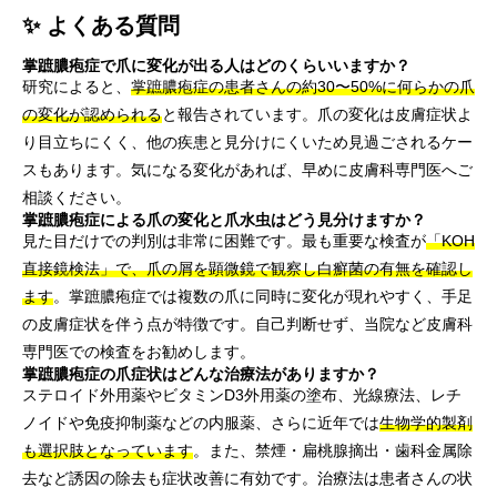
✨ よくある質問
掌蹠膿疱症で爪に変化が出る人はどのくらいいますか？
研究によると、
掌蹠膿疱症の患者さんの約30〜50%に何らかの爪
の変化が認められる
と報告されています。爪の変化は皮膚症状よ
り目立ちにくく、他の疾患と見分けにくいため見過ごされるケー
スもあります。気になる変化があれば、早めに皮膚科専門医へご
相談ください。
掌蹠膿疱症による爪の変化と爪水虫はどう見分けますか？
見た目だけでの判別は非常に困難です。最も重要な検査が
「KOH
直接鏡検法」で、爪の屑を顕微鏡で観察し白癬菌の有無を確認し
ます
。掌蹠膿疱症では複数の爪に同時に変化が現れやすく、手足
の皮膚症状を伴う点が特徴です。自己判断せず、当院など皮膚科
専門医での検査をお勧めします。
掌蹠膿疱症の爪症状はどんな治療法がありますか？
ステロイド外用薬やビタミンD3外用薬の塗布、光線療法、レチ
ノイドや免疫抑制薬などの内服薬、さらに近年では
生物学的製剤
も選択肢となっています
。また、禁煙・扁桃腺摘出・歯科金属除
去など誘因の除去も症状改善に有効です。治療法は患者さんの状