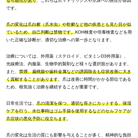
る可能性があり
、これらは爪マトリックスや爪床への炎症が原因
です。
爪の変化は爪白癬（爪水虫）や乾癬など他の疾患とも見た目が似
ているため、自己判断は禁物です。
KOH検査や培養検査などを用
いた正確な診断が、適切な治療への第一歩となります。
治療については、外用薬（ステロイド、ビタミンD3外用薬）、
光線療法、内服薬、生物学的製剤など様々な選択肢があります。
また、
禁煙、扁桃腺や歯科金属などの誘因除去も症状改善に大き
く貢献することがあります
。爪は改善に時間がかかる部位である
ため、根気強く治療を継続することが重要です。
日常生活では、
爪の清潔を保つ、適切な長さにカットする、保湿
ケアを行う、水仕事時はゴム手袋を使用するなどのセルフケアが
爪症状の悪化予防に役立ちます
。
爪の変化は生活の質にも影響を与えることが多く、精神的な負担