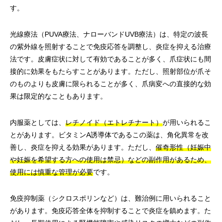
す。
光線療法（PUVA療法、ナローバンドUVB療法）は、特定の波長
の紫外線を照射することで免疫応答を調整し、炎症を抑える治療
法です。皮膚症状に対して有効であることが多く、爪症状にも間
接的に効果をもたらすことがあります。ただし、照射部位が爪そ
のものよりも皮膚に限られることが多く、爪病変への直接的な効
果は限定的なこともあります。
内服薬としては、
レチノイド（エトレチナート）
が用いられるこ
とがあります。ビタミンA誘導体であるこの薬は、角化異常を改
善し、炎症を抑える効果があります。ただし、
催奇形性（妊娠中
や妊娠を希望する方への使用は禁忌）などの副作用があるため、
使用には慎重な管理が必要
です。
免疫抑制薬（シクロスポリンなど）は、難治例に用いられること
があります。免疫応答全体を抑制することで炎症を鎮めます。た