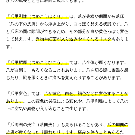
が爪の成長とともに表面に現れてきます。
「爪甲剥離（つめこうはくり）」
は、爪が先端や側面から爪床
（爪の下の皮膚）から浮き上がり、白っぽく見える状態です。爪
と爪床の間に隙間ができるため、その部分が白や黄色っぽく変色
して見えます。
異物や細菌が入り込みやすくなるリスク
もありま
す。
「爪甲肥厚（つめこうひこう）」
では、爪全体が厚くなります。
爪が白濁し、もろくなることもあります。爪を切る際に困難を感
じたり、靴を履くときに痛みを覚えたりすることがあります。
「爪甲変色」では、
爪が黄色、白色、褐色などに変色することが
あります
。この変色は炎症による変化や、爪甲剥離によって爪の
下に空気や異物が入り込むことで生じます。
「爪周囲の炎症（爪囲炎）」も見られることがあり、
爪の周囲の
皮膚が赤くなったり腫れたりします。痛みを伴うこともある
た