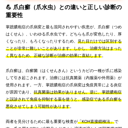
💪 爪白癬（爪水虫）との違いと正しい診断の
重要性
掌蹠膿疱症の爪病変と最も混同されやすい疾患が、爪白癬（つめ
はくせん）、いわゆる爪水虫です。どちらも爪が変色したり、厚
くなったり、もろくなったりするため、
見た目だけでは区別する
ことが非常に難しいことがあります。しかし、治療方法はまった
く異なるため、正確な診断が治療の効果に直結します
。
爪白癬は、白癬菌（はくせんきん）というカビの一種が爪に感染
して引き起こされます。治療には抗真菌薬（内服薬や外用薬）が
使用されます。一方、掌蹠膿疱症の爪病変は免疫異常による炎症
が原因であり、
抗真菌薬は効果がありません。逆に、掌蹠膿疱症
と誤診されて免疫を抑制する薬を使うと、感染症である爪白癬を
悪化させてしまう可能性があります
。
両者を見分けるために最も重要な検査が
「KOH直接鏡検法」
で