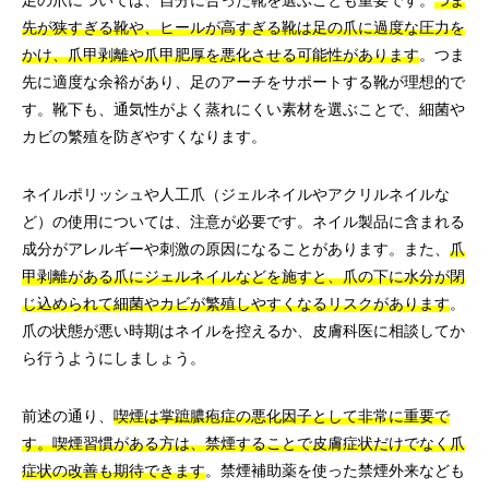
足の爪については、自分に合った靴を選ぶことも重要です。
つま
先が狭すぎる靴や、ヒールが高すぎる靴は足の爪に過度な圧力を
かけ、爪甲剥離や爪甲肥厚を悪化させる可能性があります
。つま
先に適度な余裕があり、足のアーチをサポートする靴が理想的で
す。靴下も、通気性がよく蒸れにくい素材を選ぶことで、細菌や
カビの繁殖を防ぎやすくなります。
ネイルポリッシュや人工爪（ジェルネイルやアクリルネイルな
ど）の使用については、注意が必要です。ネイル製品に含まれる
成分がアレルギーや刺激の原因になることがあります。また、
爪
甲剥離がある爪にジェルネイルなどを施すと、爪の下に水分が閉
じ込められて細菌やカビが繁殖しやすくなるリスクがあります
。
爪の状態が悪い時期はネイルを控えるか、皮膚科医に相談してか
ら行うようにしましょう。
前述の通り、
喫煙は掌蹠膿疱症の悪化因子として非常に重要で
す。喫煙習慣がある方は、禁煙することで皮膚症状だけでなく爪
症状の改善も期待できます
。禁煙補助薬を使った禁煙外来なども