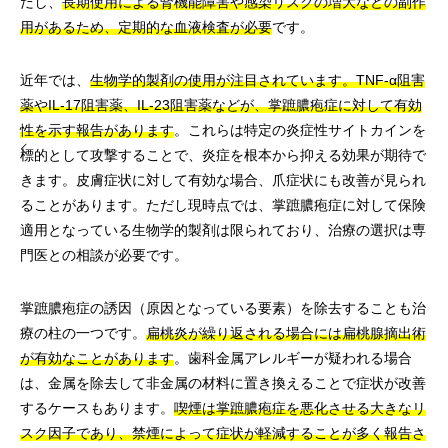
だし、
長期使用による腎機能障害や感染リスクの増大などの副作
用があるため、定期的な血液検査が必要
です。
近年では、
生物学的製剤の使用が注目されています。TNF-α阻害
薬やIL-17阻害薬、IL-23阻害薬などが、掌蹠膿疱症に対して有効
性を示す報告があります
。これらは特定の炎症性サイトカインを
標的として攻撃することで、炎症を根本から抑える効果が期待で
きます。皮膚症状に対して有効な場合、爪症状にも改善が見られ
ることがあります。ただし現時点では、掌蹠膿疱症に対して保険
適用となっている生物学的製剤は限られており、治療の選択は専
門医との相談が必要です。
掌蹠膿疱症の誘因（原因となっている要素）を除去することも治
療の柱の一つです。
扁桃炎が繰り返される場合には扁桃腺摘出術
が有効なことがあります
。歯科金属アレルギーが疑われる場合
は、金属を除去して非金属の材料に置き換えることで症状が改善
するケースもあります。
喫煙は掌蹠膿疱症を悪化させる大きなリ
スク因子であり、禁煙によって症状が軽減することが多く報告さ