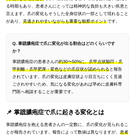
る時期もあり、患者さんにとっては精神的な負担も大きい疾患と
言えます。爪の変化もそうした全身症状の一部として現れること
があり、
見逃されやすいながらも重要な観察ポイント
です。
Q. 掌蹠膿疱症で爪に変化が出る割合はどのくらいです
か？
掌蹠膿疱症の患者さんの
約30〜50%に、爪甲点状陥凹・爪
甲剥離・爪甲肥厚・変色などの爪症状が認められる
と報告
されています。爪の変化は皮膚症状より目立ちにくく見過
ごされやすいため、気になる変化があれば早めに皮膚科専
門医へ相談することが重要です。
📌 掌蹠膿疱症で爪に起きる変化とは
掌蹠膿疱症を抱える患者さんの一定数に、爪の変化が見られるこ
とが報告されています。報告によって数値は異なりますが、
患者