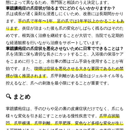
態によって異なるため、専門医と相談のうえ決定します。
掌蹠膿疱症の爪症状が治るまでにどのくらいかかりますか？
爪は成長が遅く薬剤も浸透しにくいため、改善には長期間かかり
ます。
手の爪で半年〜1年、足の爪では1年半以上かかることもあ
ります
。炎症が治まった後も爪の変化がしばらく残るのはそのた
めです。根気強く治療を継続することが大切で、当院でも定期的
な経過観察を行いながら治療をサポートしています。
掌蹠膿疱症の爪症状を悪化させないために日常でできることは？
爪を清潔に保ち適切な長さにカットすること、入浴後の保湿ケア
をこまめに行うこと、水仕事の際はゴム手袋を使用することが有
効です。また、
喫煙は症状を悪化させる大きな要因であるため禁
煙が強く推奨されます
。爪甲剥離がある場合はジェルネイル等も
控えるなど、爪への刺激を最小限にすることが重要です。
🔍 まとめ
掌蹠膿疱症は、手のひらや足の裏の皮膚症状だけでなく、爪にも
様々な変化を引き起こすことがある慢性疾患です。
爪甲点状陥
凹、爪甲横溝、爪甲剥離、爪甲肥厚、変色など多様な変化が生じ