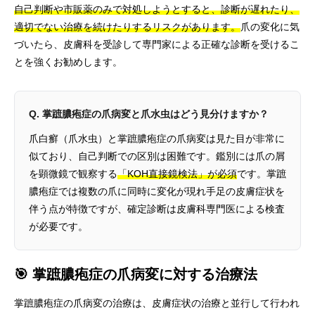
自己判断や市販薬のみで対処しようとすると、診断が遅れたり、
適切でない治療を続けたりするリスクがあります。
爪の変化に気
づいたら、皮膚科を受診して専門家による正確な診断を受けるこ
とを強くお勧めします。
Q. 掌蹠膿疱症の爪病変と爪水虫はどう見分けますか？
爪白癬（爪水虫）と掌蹠膿疱症の爪病変は見た目が非常に
似ており、自己判断での区別は困難です。鑑別には爪の屑
を顕微鏡で観察する
「KOH直接鏡検法」が必須
です。掌蹠
膿疱症では複数の爪に同時に変化が現れ手足の皮膚症状を
伴う点が特徴ですが、確定診断は皮膚科専門医による検査
が必要です。
🎯 掌蹠膿疱症の爪病変に対する治療法
掌蹠膿疱症の爪病変の治療は、皮膚症状の治療と並行して行われ