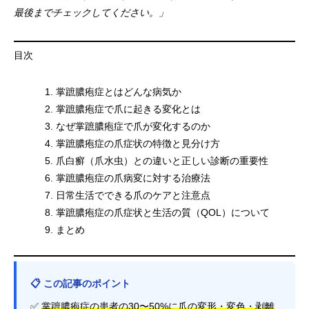
最後までチェックしてください。」
目次
掌蹠膿疱症とはどんな病気か
掌蹠膿疱症で爪に起きる変化とは
なぜ掌蹠膿疱症で爪が変化するのか
掌蹠膿疱症の爪症状の特徴と見分け方
爪白癬（爪水虫）との違いと正しい診断の重要性
掌蹠膿疱症の爪病変に対する治療法
日常生活でできる爪のケアと注意点
掌蹠膿疱症の爪症状と生活の質（QOL）について
まとめ
📋 この記事のポイント
✅
掌蹠膿疱症の患者の30〜50%に爪の変形・変色・剥離