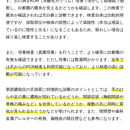
す。爪の屑をKOH（水酸化カリウム）溶液で溶かして顕微鏡で観
察し、白癬菌の菌糸が見えるかどうかを確認します。この検査で
菌糸が確認されれば爪白癬と診断できます。検査自体は比較的簡
便ですが、採取部位や検体の状態によって偽陰性（本当は感染し
ているのに陰性と出る）になることもあるため、疑わしい場合は
繰り返し検査することがあります。
また、培養検査（真菌培養）を行うことで、より確実に白癬菌の
有無を確認できます。ただし培養には数週間かかります。
近年で
は爪からのPCR検査も利用可能になっており、より精度の高い診
断が可能
になっています。
掌蹠膿疱症の爪病変に特徴的な診断のポイントとしては、
手のひ
らや足の裏に膿疱が現れているかどうか、関節症状（胸鎖関節や
脊椎の痛みなど）を合併しているかどうか、複数の爪に同時に変
化が見られるかどうか
などが挙げられます。また、喫煙歴や歯科
金属アレルギーの有無、扁桃炎の既往歴なども参考になります。