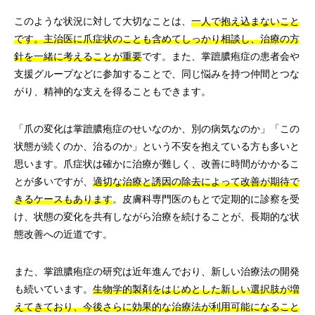
このような状況に対して大切なことは、
一人で抱え込まないこと
です。主治医に爪症状のことも含めてしっかり相談し、治療の方
針を一緒に考えることが重要
です。また、掌蹠膿疱症の患者会や
支援グループなどに参加することで、同じ悩みを持つ仲間とつな
がり、精神的な支えを得ることもできます。
「爪の変化は掌蹠膿疱症のせいなのか、別の病気なのか」「この
状態が続くのか、治るのか」という不安を抱えている方も多いと
思います。爪症状は確かに治療が難しく、改善に時間がかかるこ
とが多いですが、
適切な治療と誘因の除去によって改善が期待で
きるケースもあります
。皮膚科専門医のもとで定期的に診察を受
け、状態の変化を共有しながら治療を続けることが、長期的な状
態改善への近道です。
また、掌蹠膿疱症の研究は近年進んでおり、新しい治療法の開発
も続いています。
生物学的製剤をはじめとした新しい選択肢が増
えてきており、今後さらに効果的な治療法が利用可能になること