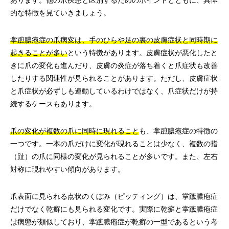
あります。他の爪疾患と区別するためのポイントとともに、具体
的な特徴を見ていきましょう。
掌蹠膿疱症の爪病変は、手のひらや足の裏の皮膚症状と同時期に
起きることが多い
という特徴があります。皮膚症状が悪化したと
きに爪の変化も進んだり、皮膚の炎症が落ち着くと爪症状も改善
したりする関連性が見られることがあります。ただし、皮膚症状
と爪症状が必ずしも連動しているわけではなく、爪症状だけが持
続するケースもあります。
爪の変化が複数の爪に同時に現れること
も、掌蹠膿疱症の特徴の
一つです。一本の爪だけに変化が現れることは少なく、複数の指
（趾）の爪に同様の変化が見られることが多いです。また、左右
対称に現れやすい傾向があります。
爪表面に見られる点状のくぼみ（ピッティング）は、掌蹠膿疱症
だけでなく乾癬にも見られる変化です。実際に乾癬と掌蹠膿疱症
は病態が類似しており、掌蹠膿疱症が乾癬の一型であるという考