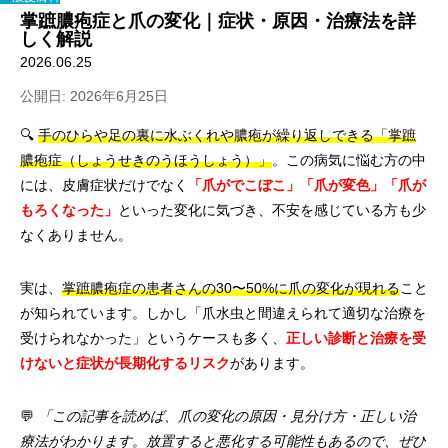
掌蹠膿疱症と爪の変化｜症状・原因・治療法を詳
しく解説
2026.06.25
公開日: 2026年6月25日
🔍
手のひらや足の裏に水ぶくれや膿疱が繰り返しできる「掌蹠
膿疱症（しょうせきのうほうしょう）」
。この病気に悩む方の中
には、皮膚症状だけでなく
「爪がでこぼこ」「爪が変色」「爪が
もろくなった」
といった変化に気づき、不安を感じている方も少
なくありません。
実は、
掌蹠膿疱症の患者さんの30〜50%に爪の変化が現れる
こと
が知られています。しかし「爪水虫と間違えられて適切な治療を
受けられなかった」というケースも多く、
正しい診断と治療を受
けないと症状が長期化するリスク
があります。
💬
「この記事を読めば、爪の変化の原因・見分け方・正しい治
療法がわかります。放置すると悪化する可能性もあるので、ぜひ