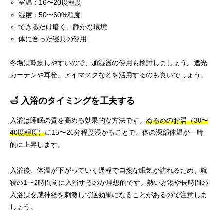
室温：16〜20度程度
湿度：50〜60%程度
できるだけ暗く、静かな環境
体に合った寝具の使用
冬場は乾燥しやすいので、加湿器の使用も検討しましょう。遮光
カーテンや耳栓、アイマスクなどを活用するのも良いでしょう。
🛁 入浴のタイミングを工夫する
入浴は睡眠の質を高める効果的な方法です。
ぬるめのお湯（38〜
40度程度）
に15〜20分程度浸かることで、体の深部体温が一時
的に上昇します。
入浴後、体温が下がっていく過程で自然な眠気が訪れるため、就
寝の1〜2時間前に入浴するのが理想的です。熱いお湯や長時間の
入浴は交感神経を刺激して逆効果になることがあるので注意しま
しょう。