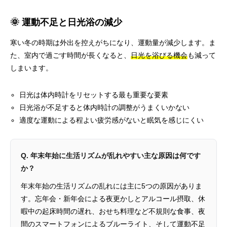
🌞 運動不足と日光浴の減少
寒い冬の時期は外出を控えがちになり、運動量が減少します。ま
た、室内で過ごす時間が長くなると、
日光を浴びる機会
も減って
しまいます。
日光は体内時計をリセットする最も重要な要素
日光浴が不足すると体内時計の調整がうまくいかない
適度な運動による程よい疲労感がないと眠気を感じにくい
Q. 年末年始に生活リズムが乱れやすい主な原因は何です
か？
年末年始の生活リズムの乱れには主に5つの原因がありま
す。忘年会・新年会による夜更かしとアルコール摂取、休
暇中の起床時間の遅れ、おせち料理など不規則な食事、夜
間のスマートフォンによるブルーライト、そして運動不足