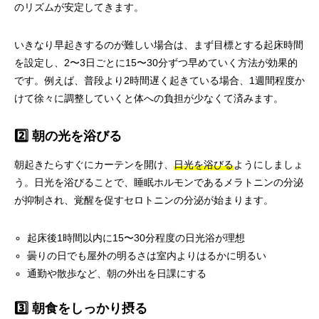
のリズムが安定してきます。
いきなり早起きするのが難しい場合は、まず目標とする起床時間
を設定し、2〜3日ごとに15〜30分ずつ早めていく方法が効果的
です。例えば、普段より2時間遅く起きている場合、1週間程度か
けて徐々に調整していくと体への負担が少なくて済みます。
2️⃣ 朝の光を浴びる
朝起きたらすぐにカーテンを開け、
日光を浴びる
ようにしましょ
う。日光を浴びることで、睡眠ホルモンであるメラトニンの分泌
が抑制され、覚醒を促すセロトニンの分泌が始まります。
起床後1時間以内に15〜30分程度の日光浴が理想
曇りの日でも屋外の明るさは室内よりはるかに明るい
通勤や散歩など、朝の外出を日課にする
3️⃣ 朝食をしっかり摂る