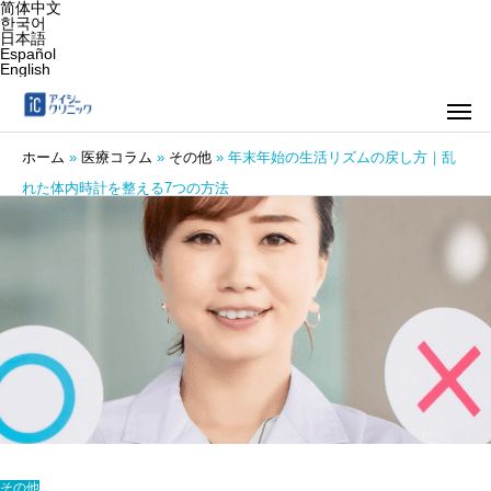
简体中文
한국어
日本語
Español
English
ホーム
»
医療コラム
»
その他
»
年末年始の生活リズムの戻し方｜乱
れた体内時計を整える7つの方法
その他