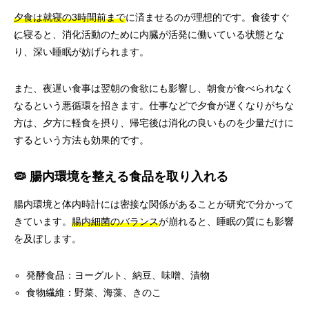
夕食は就寝の3時間前まで
に済ませるのが理想的です。食後すぐ
に寝ると、消化活動のために内臓が活発に働いている状態とな
り、深い睡眠が妨げられます。
また、夜遅い食事は翌朝の食欲にも影響し、朝食が食べられなく
なるという悪循環を招きます。仕事などで夕食が遅くなりがちな
方は、夕方に軽食を摂り、帰宅後は消化の良いものを少量だけに
するという方法も効果的です。
🦠 腸内環境を整える食品を取り入れる
腸内環境と体内時計には密接な関係があることが研究で分かって
きています。
腸内細菌のバランス
が崩れると、睡眠の質にも影響
を及ぼします。
発酵食品：ヨーグルト、納豆、味噌、漬物
食物繊維：野菜、海藻、きのこ