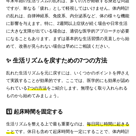
年末年始の生活リズムの乱れは、多くの方が経験する身近な問題
ですが、単なる「疲れ」として軽視してはいけません。体内時計
の乱れは、自律神経系、免疫系、内分泌系など、体の様々な機能
に影響を与えます。特に、2週間以上症状が続く場合や日常生活
に大きな支障が出ている場合は、適切な医学的アプローチが必要
になることもあります。まずは基本的な生活習慣の見直しから始
めて、改善が見られない場合は早めにご相談ください。
✨ 生活リズムを戻すための7つの方法
乱れた生活リズムを元に戻すには、いくつかのポイントを押さえ
て実践することが効果的です。ここでは、医学的にも効果が認め
られている
7つの方法
をご紹介します。無理なく取り入れられる
ものから始めてみましょう。
1️⃣ 起床時間を固定する
生活リズムを整える上で最も重要なのは、
毎日同じ時間に起きる
こと
です。休日も含めて起床時間を一定にすることで、体内時計