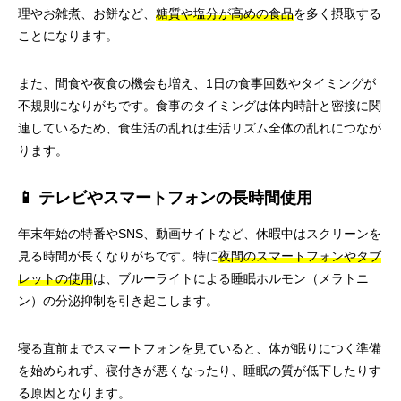
理やお雑煮、お餅など、
糖質や塩分が高めの食品
を多く摂取する
ことになります。
また、間食や夜食の機会も増え、1日の食事回数やタイミングが
不規則になりがちです。食事のタイミングは体内時計と密接に関
連しているため、食生活の乱れは生活リズム全体の乱れにつなが
ります。
📱 テレビやスマートフォンの長時間使用
年末年始の特番やSNS、動画サイトなど、休暇中はスクリーンを
見る時間が長くなりがちです。特に
夜間のスマートフォンやタブ
レットの使用
は、ブルーライトによる睡眠ホルモン（メラトニ
ン）の分泌抑制を引き起こします。
寝る直前までスマートフォンを見ていると、体が眠りにつく準備
を始められず、寝付きが悪くなったり、睡眠の質が低下したりす
る原因となります。