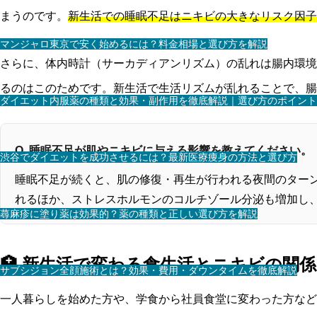
まうのです。
新生活での睡眠不足はニキビの大きなリスク因子
マンジャロ東京で安く始めるには？料金相場と選び方を解説
さらに、体内時計（サーカディアンリズム）の乱れは腸内環境
るのはこのためです。新生活で生活リズムが乱れることで、腸
ダイエット内服薬の種類と効果・副作用を徹底解説｜選び方のポイント
Q. 睡眠不足が肌やニキビに与える影響を教えてください。
渋谷でダイエットを成功させるには？最新医療痩身の方法と選び方
睡眠不足が続くと、肌の修復・再生が行われる夜間のター
れるほか、ストレスホルモンのコルチゾール分泌も増加し
蕁麻疹に塗り薬は効果的？薬の種類と正しい選び方を解説
🏥 新生活で変わる食生活とニキビの関係
サブシジョン全顔施術とは？効果・費用・ダウンタイムを徹底解説
一人暮らしを始めた方や、学食から社員食堂に変わった方など