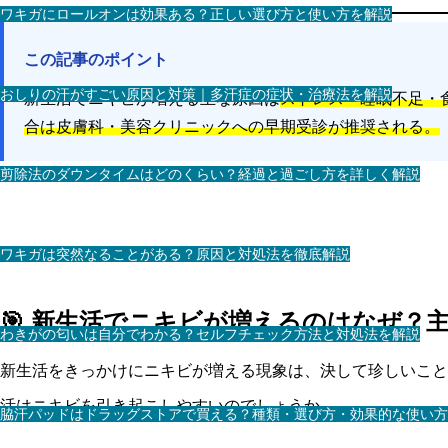
ワキガにロールオンは効果ある？正しい選び方と使い方を解説
この記事のポイント
おしりの汗がすごい原因と対策｜多汗症の症状・治療法を解説
新生活でニキビが増える主な原因は
ストレス・睡眠不足・
合は皮膚科・美容クリニックへの早期受診が推奨される。
剪除法のダウンタイムはどのくらい？経過と過ごし方を詳しく解説
ワキガは突然なることがある？原因と対処法を徹底解説
🎯 新生活でニキビが増えるのはなぜ？
わきがの匂いは自分でわかる？セルフチェック方法と対処法を解説
新生活をきっかけにニキビが増える現象は、決して珍しいこと
活はニキビを引き起こしやすいのでしょうか。
脇汗パッドはドラッグストアで買える？種類・選び方・効果的な使い方