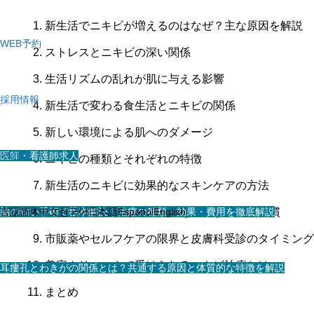
新生活でニキビが増えるのはなぜ？主な原因を解説
WEB予約
ストレスとニキビの深い関係
生活リズムの乱れが肌に与える影響
採用情報
新生活で変わる食生活とニキビの関係
新しい環境による肌へのダメージ
医師・看護師求人
その他
ニキビの種類とそれぞれの特徴
新生活のニキビに効果的なスキンケアの方法
スタッフ求人
脇の匂い手術で根本解決｜治療の種類・効果・費用を徹底解説
言語
简体中文
食事・睡眠・運動でニキビを予防する生活習慣
한국어
日本語
Español
English
市販薬やセルフケアの限界と皮膚科受診のタイミング
美容クリニックで受けられるニキビ治療とは
耳瘻孔とわきがの関係とは？共通する原因と体質的な特徴を解説
まとめ