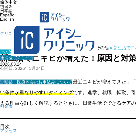
简体中文
한국어
日本語
Español
English
クリニック紹介
ホーム
»
医療コラム
»
その他
»
新生活でニ
その他
新生活でニキビが増えた！原因と対
連携医院のご紹介
院長・医師の紹介
2026.03.24
公開日: 2026年3月24日
春の新生活が始まると同時に、「最近ニキビが増えてきた」「
診断書・医療照会のお申込みについて
診療内容
い条件が重なりやすいタイミング
です。進学、就職、転勤、引
える理由を詳しく解説するとともに、日常生活でできるケアの
料金表
目次
アクセス