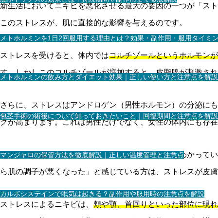
新生活においてニキビを悪化させる最大の要因の一つが「スト
このストレスが、肌に直接的な影響を与えるのです。
メトホルミンを1日2回服用する理由とは？効果・副作用・服用タイミ
ストレスを受けると、体内では
コルチゾールというホルモンが
す。しかしこのコルチゾールが増加すると、皮脂腺が刺激され
メトホルミンの飲み方とダイエット効果｜正しい使い方と注意点を解説
さらに、ストレスはアンドロゲン（男性ホルモン）の分泌にも
包茎手術の術後について知っておきたいこと｜回復期間と注意点を解説
クが高まります。これは男性だけでなく、女性の体内にも存在
また、ストレス状態では免疫機能が低下することもわかってい
マンジャロの保管方法を徹底解説｜正しい温度管理と注意点
ら肌の調子が悪くなった」と感じている方は、ストレスが皮膚
カルボシステインで眠気は起きる？副作用や服用時の注意点を解説
ストレスによるニキビは、
頬や顎、首回りといった部位に現れ