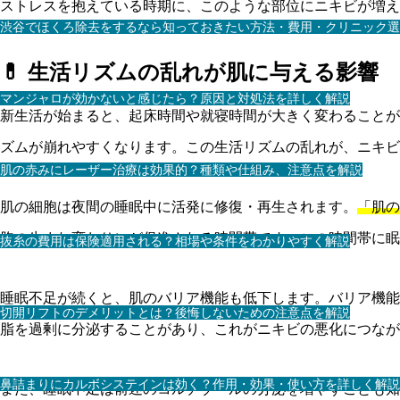
ストレスを抱えている時期に、このような部位にニキビが増え
渋谷でほくろ除去をするなら知っておきたい方法・費用・クリニック選
💊 生活リズムの乱れが肌に与える影響
マンジャロが効かないと感じたら？原因と対処法を詳しく解説
新生活が始まると、起床時間や就寝時間が大きく変わることが
ズムが崩れやすくなります。この生活リズムの乱れが、ニキビ
肌の赤みにレーザー治療は効果的？種類や仕組み、注意点を解説
肌の細胞は夜間の睡眠中に活発に修復・再生されます。
「肌の
胞の生まれ変わり）が促進される時間帯
です。この時間帯に眠
抜糸の費用は保険適用される？相場や条件をわかりやすく解説
睡眠不足が続くと、肌のバリア機能も低下します。バリア機能
切開リフトのデメリットとは？後悔しないための注意点を解説
脂を過剰に分泌することがあり、これがニキビの悪化につなが
鼻詰まりにカルボシステインは効く？作用・効果・使い方を詳しく解説
また、睡眠不足は前述のコルチゾールの分泌を増やすことも知