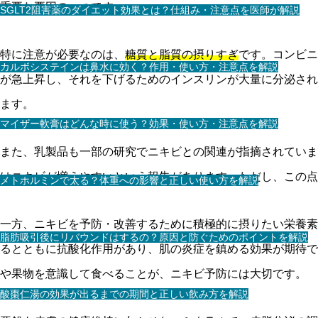
重要な要因の一つです。
SGLT2阻害薬のダイエット効果とは？仕組み・注意点を医師が解説
特に注意が必要なのは、
糖質と脂質の摂りすぎ
です。コンビニ
カルボシステインは鼻水に効く？作用・使い方・注意点を解説
が急上昇し、それを下げるためのインスリンが大量に分泌され
ます。
マイザー軟膏はどんな時に使う？効果・使い方・注意点を解説
また、乳製品も一部の研究でニキビとの関連が指摘されていま
はニキビが増えやすいという報告があります。ただし、この点
メトホルミンで太る？体重への影響と正しい使い方を解説
一方、ニキビを予防・改善するために積極的に摂りたい栄養素
脂肪吸引後にリバウンドはするの？原因と防ぐためのポイントを解説
るとともに抗酸化作用があり、肌の炎症を鎮める効果が期待で
や果物を意識して食べることが、ニキビ予防には大切です。
酸棗仁湯の効果が出るまでの期間と正しい飲み方を解説