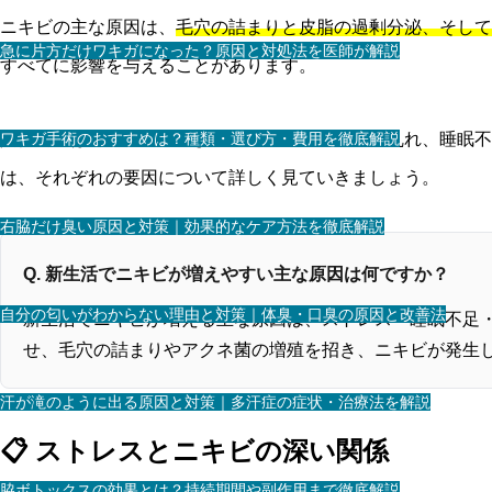
ニキビの主な原因は、
毛穴の詰まりと皮脂の過剰分泌、そして
急に片方だけワキガになった？原因と対処法を医師が解説
すべてに影響を与えることがあります。
ワキガ手術のおすすめは？種類・選び方・費用を徹底解説
具体的には、ストレスによるホルモンバランスの乱れ、睡眠
は、それぞれの要因について詳しく見ていきましょう。
右脇だけ臭い原因と対策｜効果的なケア方法を徹底解説
Q. 新生活でニキビが増えやすい主な原因は何ですか？
自分の匂いがわからない理由と対策｜体臭・口臭の原因と改善法
新生活でニキビが増える主な原因は、ストレス・睡眠不足
せ、毛穴の詰まりやアクネ菌の増殖を招き、ニキビが発生
汗が滝のように出る原因と対策｜多汗症の症状・治療法を解説
📋 ストレスとニキビの深い関係
脇ボトックスの効果とは？持続期間や副作用まで徹底解説