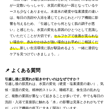
が一定数いらっしゃり、水質の変化が一因となっているケ
ースも少なくありません。水道水の硬度や塩素濃度の違い
は、毎日の洗顔や入浴を通じてじわじわとバリア機能に影
響を与えるため、「引越してから何となく肌の調子が悪
い」と感じたら、水質の変化も原因のひとつとして意識し
ていただくことが大切です。
セルフケアで改善が見られな
い場合や、赤みやかゆみが強い場合はお早めにご相談くだ
さい。
新しい生活環境に肌が馴染めるよう、一緒に適切な
ケアを見つけていきましょう。」
📌 よくある質問
引越し後に肌荒れが起きやすいのはなぜですか？
引越し後の肌荒れは、水質の変化（硬度・塩素濃度の違い）、気
候・湿度の変化、精神的ストレス、睡眠不足、食生活の乱れな
ど、複数の要因が重なって起きることが多いです。中でも毎日の
洗顔・入浴で直接肌に触れる「水」の影響は見落とされがちです
が、バリア機能の低下に大きく関与しています。