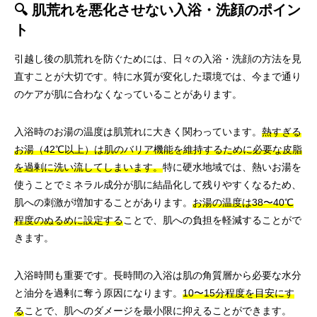
🔍 肌荒れを悪化させない入浴・洗顔のポイン
ト
引越し後の肌荒れを防ぐためには、日々の入浴・洗顔の方法を見
直すことが大切です。特に水質が変化した環境では、今まで通り
のケアが肌に合わなくなっていることがあります。
入浴時のお湯の温度は肌荒れに大きく関わっています。
熱すぎる
お湯（42℃以上）は肌のバリア機能を維持するために必要な皮脂
を過剰に洗い流してしまいます。
特に硬水地域では、熱いお湯を
使うことでミネラル成分が肌に結晶化して残りやすくなるため、
肌への刺激が増加することがあります。
お湯の温度は38〜40℃
程度のぬるめに設定する
ことで、肌への負担を軽減することがで
きます。
入浴時間も重要です。長時間の入浴は肌の角質層から必要な水分
と油分を過剰に奪う原因になります。
10〜15分程度を目安にす
る
ことで、肌へのダメージを最小限に抑えることができます。