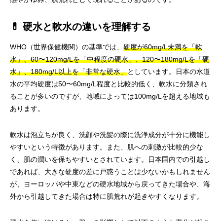
💊 硬水と軟水の違いを理解する
WHO（世界保健機関）の基準では、
硬度が60mg/L未満を「軟
水」、60〜120mg/Lを「中程度の硬水」、120〜180mg/Lを「硬
水」、180mg/L以上を「非常な硬水」
としています。日本の水道
水の平均硬度は50〜60mg/L程度と比較的低く、軟水に分類され
ることが多いのですが、地域によっては100mg/Lを超える地域も
あります。
軟水は泡立ちが良く、洗顔や洗髪の際に洗浄成分が十分に機能し
やすいという特徴があります。また、肌への刺激が比較的少な
く、肌の潤いを保ちやすいとされています。日本国内での引越し
であれば、大きな硬度の差に戸惑うことは少ないかもしれません
が、ヨーロッパや中東などの硬水地域から戻ってきた場合や、海
外から引越してきた場合は特に肌荒れが起きやすくなります。