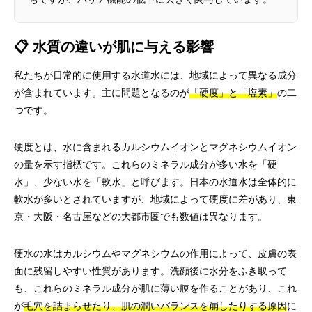
📋 水質の違いが肌に与える影響
私たちが日常的に使用する水道水には、地域によって異なる成分
が含まれています。主に問題となるのが
「硬度」と「塩素」
の二
つです。
硬度とは、水に含まれるカルシウムイオンとマグネシウムイオン
の量を示す指標です。これらのミネラル成分が多い水を「硬
水」、少ない水を「軟水」と呼びます。日本の水道水は全体的に
軟水が多いとされていますが、地域によって硬度に差があり、東
京・大阪・名古屋などの大都市圏でも数値は異なります。
硬水の水はカルシウムやマグネシウムの作用によって、皮膚の表
面に残留しやすい性質があります。洗顔後に水分をふき取って
も、これらのミネラル成分が肌に薄い膜を作ることがあり、これ
が
毛穴を詰まらせたり、肌の潤いバランスを崩したりする原因
に