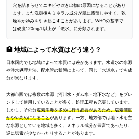
穴を詰まらせてニキビや吹き出物の原因になることがあり
ます。また洗顔後もミネラル成分が肌に残留しやすく、乾
燥やかゆみを引き起こすことがあります。WHOの基準で
は硬度120mg/L以上が「硬水」に分類されます。
🏥 地域によって水質はどう違う？
日本国内でも地域によって水質には差があります。水道水の水源
や浄水処理方法、配水管の状態によって、同じ「水道水」でも成
分が異なります。
大都市圏では複数の水源（河川水・ダム水・地下水など）をブレ
ンドして使用していることが多く、処理工程も充実しています。
しかし、その分
塩素消毒を多めに行う必要があるため、塩素濃度
がやや高めになること
があります。一方、地方部では地下水を主
な水源としている地域も多く、ミネラル成分が豊富であったり、
逆に塩素が少なかったりすることがあります。