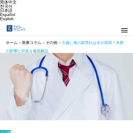
简体中文
한국어
日本語
Español
English
ホーム
»
医療コラム
»
その他
»
引越し後の肌荒れは水が原因？水質
の影響と対策を徹底解説
その他