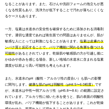
なることがあります。また、石けんや洗顔フォームの泡立ちが悪
くなる性質もあり、洗浄力が低下することで汚れが落ちにくくな
るケースもあります。
一方、塩素は水道水の安全性を確保するために添加される消毒剤
です。適切な濃度であれば衛生面での問題はありませんが、肌が
敏感な人にとっては刺激になることがあります。
塩素は皮膚のタ
ンパク質と反応することで、バリア機能に関わる角層を傷つける
可能性
があるとされています。乾燥肌や敏感肌の方が引越し後に
かゆみや赤みを感じる場合、新しい地域の水道水に含まれる塩素
濃度が以前より高い可能性も考えられます。
また、水道水のpH（酸性・アルカリ性の度合い）も肌への影響
に関与します。
健康な肌のpHは弱酸性（pH4.5〜6.0程度）
です
が、水道水は中性〜弱アルカリ性（pH5.8〜8.6）の範囲に設定さ
れています。アルカリ性に傾いた水を使うと、肌の表面の弱酸性
環境が乱れ、バリア機能が低下することがあります。これが乾燥
感やかゆみ、肌荒れとして現れることがあるのです。