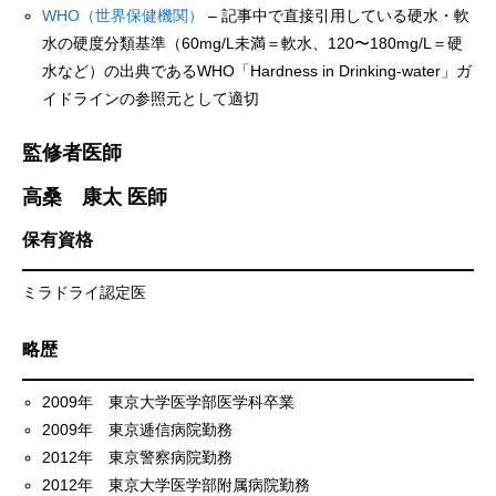
WHO（世界保健機関）
– 記事中で直接引用している硬水・軟
水の硬度分類基準（60mg/L未満＝軟水、120〜180mg/L＝硬
水など）の出典であるWHO「Hardness in Drinking-water」ガ
イドラインの参照元として適切
監修者医師
高桑 康太 医師
保有資格
ミラドライ認定医
略歴
2009年 東京大学医学部医学科卒業
2009年 東京逓信病院勤務
2012年 東京警察病院勤務
2012年 東京大学医学部附属病院勤務