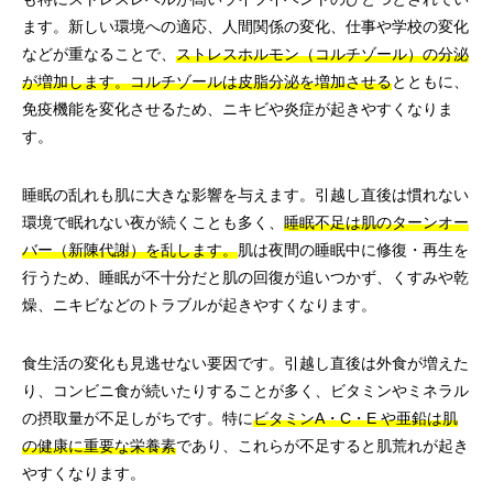
ます。新しい環境への適応、人間関係の変化、仕事や学校の変化
などが重なることで、
ストレスホルモン（コルチゾール）の分泌
が増加します。コルチゾールは皮脂分泌を増加させる
とともに、
免疫機能を変化させるため、ニキビや炎症が起きやすくなりま
す。
睡眠の乱れも肌に大きな影響を与えます。引越し直後は慣れない
環境で眠れない夜が続くことも多く、
睡眠不足は肌のターンオー
バー（新陳代謝）を乱します。
肌は夜間の睡眠中に修復・再生を
行うため、睡眠が不十分だと肌の回復が追いつかず、くすみや乾
燥、ニキビなどのトラブルが起きやすくなります。
食生活の変化も見逃せない要因です。引越し直後は外食が増えた
り、コンビニ食が続いたりすることが多く、ビタミンやミネラル
の摂取量が不足しがちです。特に
ビタミンA・C・E や亜鉛は肌
の健康に重要な栄養素
であり、これらが不足すると肌荒れが起き
やすくなります。