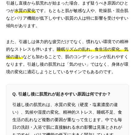
引越し直後から肌荒れが始まった場合、まず疑うべき原因のひと
つが
水質の変化
です。もともと肌が敏感な人や、乾燥肌・混合肌
などバリア機能が低下しやすい肌質の人は特に影響を受けやすい
傾向があります。
また、引越しは体力的な疲労だけでなく、慣れない環境での精神
的なストレスも伴います。
睡眠リズムの乱れ、食生活の変化、気
候の違い
なども加わることで、肌のコンディションが乱れやすく
なります。引越し後の肌荒れは「気のせい」ではなく、身体が環
境の変化に適応しようとしているサインでもあるのです。
Q. 引越し後に肌荒れが起きやすい原因は何ですか？
引越し後の肌荒れは、水質の変化（硬度・塩素濃度の違
い）、気候や湿度の変化、精神的ストレス、睡眠不足、食
生活の乱れなど複数の要因が重なって生じます。中でも毎
日の洗顔・入浴で肌に直接触れる水の影響は見落とされが
ちですが、バリア機能の低下に大きく関与しています。