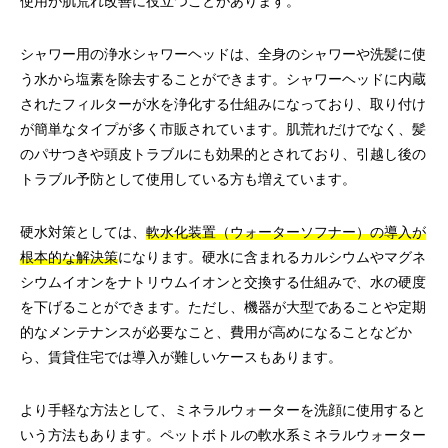
使用が肌荒れ改善に役立つことがあります。
シャワー用の浄水シャワーヘッドは、全身のシャワーや洗髪に使
う水から塩素を除去することができます。シャワーヘッドに内蔵
されたフィルターが水を浄化する仕組みになっており、取り付け
が簡単なタイプが多く市販されています。肌荒れだけでなく、髪
のパサつきや頭皮トラブルにも効果的とされており、引越し後の
トラブル予防として使用している方も増えています。
硬水対策としては、
軟水化装置（ウォーターソフナー）の導入が
根本的な解決策
になります。硬水に含まれるカルシウムやマグネ
シウムイオンをナトリウムイオンと交換する仕組みで、水の硬度
を下げることができます。ただし、機器が大型であることや定期
的なメンテナンスが必要なこと、費用が高めになることなどか
ら、賃貸住宅では導入が難しいケースもあります。
より手軽な方法として、ミネラルウォーターを洗顔に使用すると
いう方法もあります。ペットボトルの軟水系ミネラルウォーター