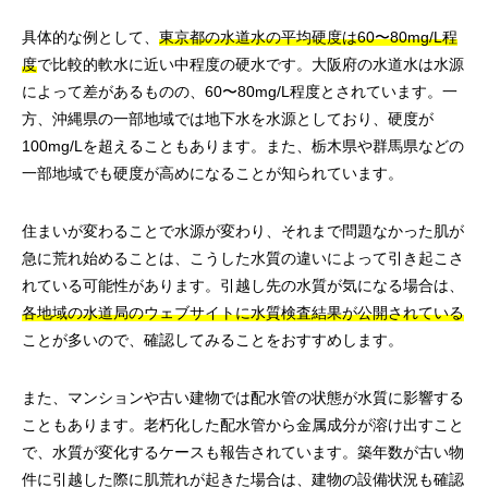
具体的な例として、
東京都の水道水の平均硬度は60〜80mg/L程
度
で比較的軟水に近い中程度の硬水です。大阪府の水道水は水源
によって差があるものの、60〜80mg/L程度とされています。一
方、沖縄県の一部地域では地下水を水源としており、硬度が
100mg/Lを超えることもあります。また、栃木県や群馬県などの
一部地域でも硬度が高めになることが知られています。
住まいが変わることで水源が変わり、それまで問題なかった肌が
急に荒れ始めることは、こうした水質の違いによって引き起こさ
れている可能性があります。引越し先の水質が気になる場合は、
各地域の水道局のウェブサイトに水質検査結果が公開されている
ことが多いので、確認してみることをおすすめします。
また、マンションや古い建物では配水管の状態が水質に影響する
こともあります。老朽化した配水管から金属成分が溶け出すこと
で、水質が変化するケースも報告されています。築年数が古い物
件に引越した際に肌荒れが起きた場合は、建物の設備状況も確認