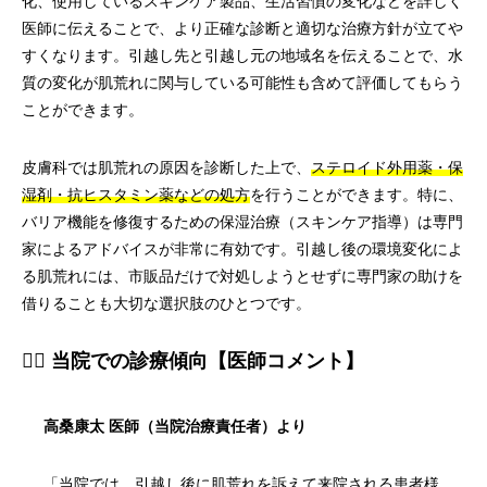
化、使用しているスキンケア製品、生活習慣の変化などを詳しく
医師に伝えることで、より正確な診断と適切な治療方針が立てや
すくなります。引越し先と引越し元の地域名を伝えることで、水
質の変化が肌荒れに関与している可能性も含めて評価してもらう
ことができます。
皮膚科では肌荒れの原因を診断した上で、
ステロイド外用薬・保
湿剤・抗ヒスタミン薬などの処方
を行うことができます。特に、
バリア機能を修復するための保湿治療（スキンケア指導）は専門
家によるアドバイスが非常に有効です。引越し後の環境変化によ
る肌荒れには、市販品だけで対処しようとせずに専門家の助けを
借りることも大切な選択肢のひとつです。
👨‍⚕️ 当院での診療傾向【医師コメント】
高桑康太 医師（当院治療責任者）より
「当院では、引越し後に肌荒れを訴えて来院される患者様