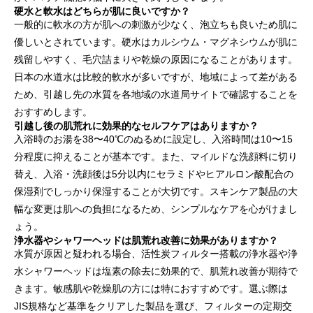
硬水と軟水はどちらが肌に良いですか？
一般的に軟水の方が肌への刺激が少なく、泡立ちも良いため肌に
優しいとされています。硬水はカルシウム・マグネシウムが肌に
残留しやすく、毛穴詰まりや乾燥の原因になることがあります。
日本の水道水は比較的軟水が多いですが、地域によって差がある
ため、引越し先の水質を各地域の水道局サイトで確認することを
おすすめします。
引越し後の肌荒れに効果的なセルフケアはありますか？
入浴時のお湯を38〜40℃のぬるめに設定し、入浴時間は10〜15
分程度に抑えることが基本です。また、マイルドな洗顔料に切り
替え、入浴・洗顔後は5分以内にセラミドやヒアルロン酸配合の
保湿剤でしっかり保湿することが大切です。スキンケア製品の大
幅な変更は肌への負担になるため、シンプルなケアを心がけまし
ょう。
浄水器やシャワーヘッドは肌荒れ改善に効果がありますか？
水質が原因と疑われる場合、活性炭フィルター搭載の浄水器や浄
水シャワーヘッドは塩素の除去に効果的で、肌荒れ改善が期待で
きます。敏感肌や乾燥肌の方には特におすすめです。選ぶ際は
JIS規格など基準をクリアした製品を選び、フィルターの定期交