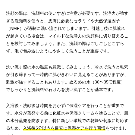
洗顔の際は、洗顔料の使いすぎに注意が必要です。洗浄力が強す
ぎる洗顔料を使うと、皮膚に必要なセラミドや天然保湿因子
（NMF）が過剰に洗い流されてしまいます。引越し後に肌荒れ
が起きている場合は、マイルドな洗浄力の洗顔料に切り替えるこ
とを検討してみましょう。また、洗顔の際はごしごしとこすら
ず、泡で包み込むようにやさしく洗うことが重要です。
洗い流す際の水の温度も意識してみましょう。冷水で洗うと毛穴
が引き締まって一時的に肌がきれいに見えることがありますが、
刺激が強すぎることもあります。ぬるめの水（30〜35℃程度）
でしっかりと洗顔料や石けんを洗い流すことが基本です。
入浴後・洗顔後は時間をおかずに保湿ケアを行うことが重要で
す。水分が蒸発する前に化粧水や保湿クリームを塗ることで、肌
の水分蒸発を防ぎます。特に新しい環境での乾燥や刺激に対応す
るため、
入浴後5分以内を目安に保湿ケアを行う習慣
をつけまし