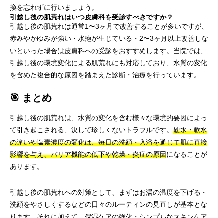
換を忘れずに行いましょう。
引越し後の肌荒れはいつ皮膚科を受診すべきですか？
引越し後の肌荒れは通常1〜3ヶ月で改善することが多いですが、
赤みやかゆみが強い・水疱が生じている・2〜3ヶ月以上改善しな
いといった場合は皮膚科への受診をおすすめします。当院では、
引越し後の環境変化による肌荒れにも対応しており、水質の変化
を含めた複合的な原因を踏まえた診断・治療を行っています。
🎯 まとめ
引越し後の肌荒れは、水質の変化を含む様々な環境的要因によっ
て引き起こされる、決して珍しくないトラブルです。
硬水・軟水
の違いや塩素濃度の変化は、毎日の洗顔・入浴を通じて肌に直接
影響を与え、バリア機能の低下や乾燥・炎症の原因
になることが
あります。
引越し後の肌荒れへの対策として、まずはお湯の温度を下げる・
洗顔をやさしくするなどの日々のルーティンの見直しが基本とな
ります。それに加えて、保湿ケアの強化・シンプルなスキンケア