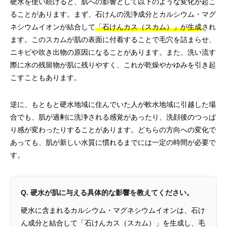
硬水を使い続けると、肌への影響として以下のような変化が起こ
ることがあります。まず、石けんの洗浄成分とカルシウム・マグ
ネシウムイオンが結合して
「石けんカス（スカム）」が生成
され
ます。このスカムが肌の表面に付着することで毛穴を詰まらせ、
ニキビや吹き出物の原因になることがあります。また、洗い流す
際に水の残留物が肌に残りやすく、これが乾燥やかゆみを引き起
こすこともあります。
逆に、もともと硬水地域に住んでいた人が軟水地域に引越した場
合でも、肌が過剰に洗浄される感覚があったり、洗顔後のつっぱ
り感が変わったりすることがあります。どちらの方向への変化で
あっても、肌が新しい水質に慣れるまでには一定の時間が必要で
す。
Q. 硬水が肌に与える具体的な影響を教えてください。
硬水に含まれるカルシウム・マグネシウムイオンは、石け
ん成分と結合して「石けんカス（スカム）」を生成し、毛