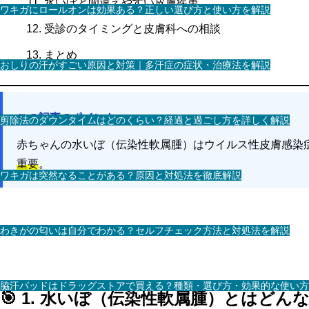
水いぼと間違えやすい皮膚疾患
ワキガにロールオンは効果ある？正しい選び方と使い方を解説
受診のタイミングと皮膚科への相談
まとめ
おしりの汗がすごい原因と対策｜多汗症の症状・治療法を解説
この記事のポイント
剪除法のダウンタイムはどのくらい？経過と過ごし方を詳しく解説
赤ちゃんの水いぼ（伝染性軟属腫）はウイルス性皮膚感染
重要
。
ワキガは突然なることがある？原因と対処法を徹底解説
わきがの匂いは自分でわかる？セルフチェック方法と対処法を解説
脇汗パッドはドラッグストアで買える？種類・選び方・効果的な使い方
🎯 1. 水いぼ（伝染性軟属腫）とはどん