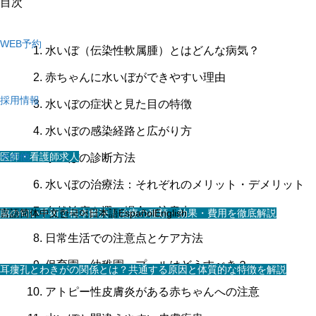
目次
WEB予約
水いぼ（伝染性軟属腫）とはどんな病気？
赤ちゃんに水いぼができやすい理由
採用情報
水いぼの症状と見た目の特徴
水いぼの感染経路と広がり方
医師・看護師求人
その他
水いぼの診断方法
水いぼの治療法：それぞれのメリット・デメリット
自然治癒を選ぶ場合の注意点
スタッフ求人
脇の匂い手術で根本解決｜治療の種類・効果・費用を徹底解説
言語
简体中文
한국어
日本語
Español
English
日常生活での注意点とケア方法
保育園・幼稚園・プールはどうすべき？
耳瘻孔とわきがの関係とは？共通する原因と体質的な特徴を解説
アトピー性皮膚炎がある赤ちゃんへの注意