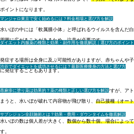
ポイントになります。
マンジャロ東京で安く始めるには？料金相場と選び方を解説
水いぼの中には「軟属腫小体」と呼ばれるウイルスを含んだ白
周囲に広がることがあるため、注意が必要です。
ダイエット内服薬の種類と効果・副作用を徹底解説｜選び方のポイント
発症する場所は全身に及ぶ可能性がありますが、赤ちゃんや子
渋谷でダイエットを成功させるには？最新医療痩身の方法と選び方
に発症することもあります。
蕁麻疹に塗り薬は効果的？薬の種類と正しい選び方を解説
水いぼ自体はかゆみや痛みを伴わないことが多いですが、アト
まうと、水いぼが破れて内容物が飛び散り、
自己接種（オート
サブシジョン全顔施術とは？効果・費用・ダウンタイムを徹底解説
水いぼの数は個人差が大きく、
数個から数十個、場合によって
す。