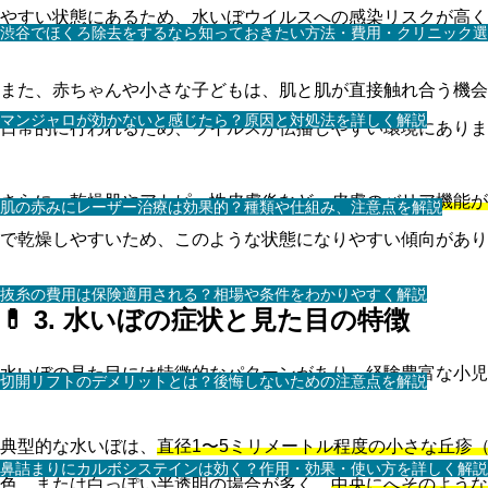
やすい状態にあるため、水いぼウイルスへの感染リスクが高く
渋谷でほくろ除去をするなら知っておきたい方法・費用・クリニック選
また、赤ちゃんや小さな子どもは、肌と肌が直接触れ合う機会
マンジャロが効かないと感じたら？原因と対処法を詳しく解説
日常的に行われるため、ウイルスが伝播しやすい環境にありま
さらに、
乾燥肌やアトピー性皮膚炎など、皮膚のバリア機能が
肌の赤みにレーザー治療は効果的？種類や仕組み、注意点を解説
で乾燥しやすいため、このような状態になりやすい傾向があり
抜糸の費用は保険適用される？相場や条件をわかりやすく解説
💊 3. 水いぼの症状と見た目の特徴
水いぼの見た目には特徴的なパターンがあり、経験豊富な小児
切開リフトのデメリットとは？後悔しないための注意点を解説
典型的な水いぼは、
直径1〜5ミリメートル程度の小さな丘疹
鼻詰まりにカルボシステインは効く？作用・効果・使い方を詳しく解説
色、または白っぽい半透明の場合が多く、
中央にへそのような