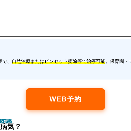
症で、
自然治癒またはピンセット摘除等で治療可能
。保育園・
WEB予約
を解説
な病気？