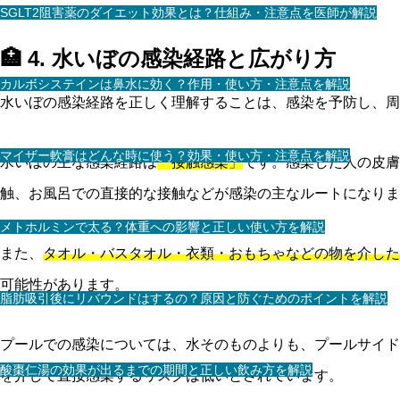
SGLT2阻害薬のダイエット効果とは？仕組み・注意点を医師が解説
🏥 4. 水いぼの感染経路と広がり方
カルボシステインは鼻水に効く？作用・使い方・注意点を解説
水いぼの感染経路を正しく理解することは、感染を予防し、周
マイザー軟膏はどんな時に使う？効果・使い方・注意点を解説
水いぼの主な感染経路は
「接触感染」
です。感染した人の皮膚
触、お風呂での直接的な接触などが感染の主なルートになりま
メトホルミンで太る？体重への影響と正しい使い方を解説
また、
タオル・バスタオル・衣類・おもちゃなどの物を介した
可能性があります。
脂肪吸引後にリバウンドはするの？原因と防ぐためのポイントを解説
プールでの感染については、水そのものよりも、プールサイド
酸棗仁湯の効果が出るまでの期間と正しい飲み方を解説
を介して直接感染するリスクは低いとされています。