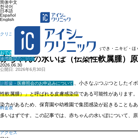
简体中文
한국어
日本語
Español
English
クリニック紹介
ホーム
»
医療コラム
»
おでき・ニキビ・ほ
おでき・ニキビ・ほくろ・イボ
赤ちゃんの水いぼ（伝染性軟属腫）原
連携医院のご紹介
院長・医師の紹介
2026.06.30
公開日: 2026年6月30日
赤ちゃんや小さな子どものお肌に、小さなぷつぷつとしたイボ
診断書・医療照会のお申込みについて
診療内容
性軟属腫）」と呼ばれる皮膚感染症
である可能性があります。
染力があるため、保育園や幼稚園で集団感染が起きることもあ
料金表
多いはずです。この記事では、赤ちゃんの水いぼについて、原
アクセス