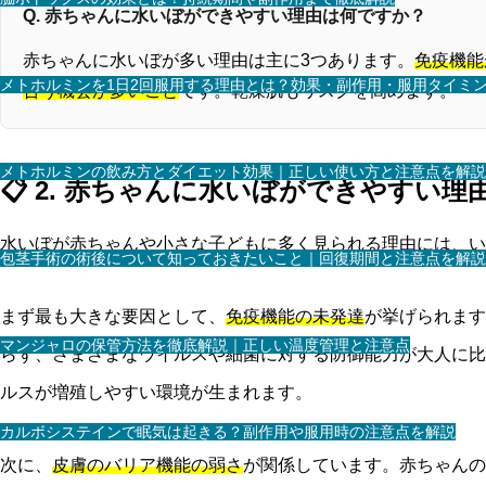
Q. 赤ちゃんに水いぼができやすい理由は何ですか？
赤ちゃんに水いぼが多い理由は主に3つあります。
免疫機能
メトホルミンを1日2回服用する理由とは？効果・副作用・服用タイミ
合う機会が多いこと
です。乾燥肌もリスクを高めます。
メトホルミンの飲み方とダイエット効果｜正しい使い方と注意点を解説
📋 2. 赤ちゃんに水いぼができやすい理
水いぼが赤ちゃんや小さな子どもに多く見られる理由には、い
包茎手術の術後について知っておきたいこと｜回復期間と注意点を解説
まず最も大きな要因として、
免疫機能の未発達
が挙げられます
マンジャロの保管方法を徹底解説｜正しい温度管理と注意点
らず、さまざまなウイルスや細菌に対する防御能力が大人に比
ルスが増殖しやすい環境が生まれます。
カルボシステインで眠気は起きる？副作用や服用時の注意点を解説
次に、
皮膚のバリア機能の弱さ
が関係しています。赤ちゃんの