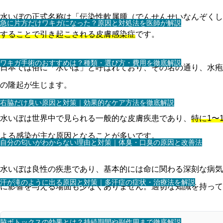
水いぼの正式名称は「伝染性軟属腫（でんせんせいなんぞくし
急に片方だけワキガになった？原因と対処法を医師が解説
することで引き起こされる皮膚感染症
です。
ワキガ手術のおすすめは？種類・選び方・費用を徹底解説
日本では俗に「水いぼ」と呼ばれており、その名の通り、水疱
の隆起が生じます。
右脇だけ臭い原因と対策｜効果的なケア方法を徹底解説
水いぼは世界中で見られる一般的な皮膚疾患であり、
特に1〜
よる感染が主な原因となることが多いです。
自分の匂いがわからない理由と対策｜体臭・口臭の原因と改善法
水いぼは良性の疾患であり、基本的には命に関わる深刻な病気
汗が滝のように出る原因と対策｜多汗症の症状・治療法を解説
に影響を与える場面も少なくありません。適切な知識を持って
脇ボトックスの効果とは？持続期間や副作用まで徹底解説