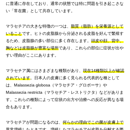
に普通に存在しており、通常の状態では特に問題を引き起こさな
い「常在菌」として共存しています。
マラセチアの大きな特徴の一つは、
脂質（脂肪）を栄養源として
いること
です。ヒトの皮脂腺から分泌される皮脂を好んで繁殖す
るため、皮脂腺の多い部位に多く存在します。
頭皮や顔、背中、
胸などは皮脂腺が豊富な場所
であり、これらの部位に症状が出や
すい理由がここにあります。
マラセチア属にはさまざまな種類があり、
現在14種類以上が確認
されています
。日本人の皮膚に多く見られる代表的な種として
は、Malassezia globosa（マラセチア・グロボーサ）や
Malassezia restricta（マラセチア・レストリクタ）などがありま
す。これらの種類によって症状の出方や治療への反応が異なる場
合もあります。
マラセチアが問題になるのは、
何らかの理由でこの菌が皮膚上で
異常増殖したとき
です。増殖したマラセチアが皮脂を分解する際