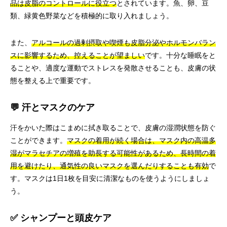
品は皮脂のコントロールに役立つ
とされています。魚、卵、豆
類、緑黄色野菜などを積極的に取り入れましょう。
また、
アルコールの過剰摂取や喫煙も皮脂分泌やホルモンバラン
スに影響するため、控えることが望ましい
です。十分な睡眠をと
ることや、適度な運動でストレスを発散させることも、皮膚の状
態を整える上で重要です。
💬 汗とマスクのケア
汗をかいた際はこまめに拭き取ることで、皮膚の湿潤状態を防ぐ
ことができます。
マスクの着用が続く場合は、マスク内の高温多
湿がマラセチアの増殖を助長する可能性があるため、長時間の着
用を避けたり、通気性の良いマスクを選んだりすることも有効
で
す。マスクは1日1枚を目安に清潔なものを使うようにしましょ
う。
✅ シャンプーと頭皮ケア