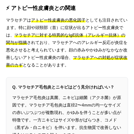
⚡ アトピー性皮膚炎との関連
マラセチアは
アトピー性皮膚炎の悪化因子
としても注目されてい
ます。特に顔や頭頸部（首）に症状が出るアトピー性皮膚炎で
は、
マラセチアに対する特異的なIgE抗体（アレルギー抗体）の
関与が指摘
されており、マラセチアへのアレルギー反応が炎症を
悪化させると考えられています。顔の赤みやかゆみがなかなか改
善しないアトピー性皮膚炎の場合、
マラセチアへの対処が症状改
善のカギ
となることがあります。
Q. マラセチア毛包炎とニキビはどう見分ければいい？
マラセチア毛包炎は真菌、ニキビは細菌（アクネ菌）が原
因です。マラセチア毛包炎は直径2〜4mmの均一なサイズ
の赤いぶつぶつが複数現れ、かゆみを伴うことが多い点が
特徴です。一方ニキビはサイズや形がばらつき、コメド
（黒ずみ・白ニキビ）を伴います。抗生物質で改善しない