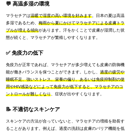
💬 高温多湿の環境
マラセチアは
温暖で湿度の高い環境を好みます
。日本の夏は高温
多湿であるため、
梅雨から夏にかけてマラセチアによる皮膚トラ
ブルが増える傾向
があります。汗をかくことで皮膚が湿潤した状
態が続くと、マラセチアが繁殖しやすくなります。
✅ 免疫力の低下
免疫力が正常であれば、マラセチアが多少増えても皮膚の防御機
能が働きバランスを保つことができます。しかし、
過度の疲労や
睡眠不足、強いストレス、栄養の偏り、あるいは免疫抑制剤の使
用やHIV感染などによって免疫力が低下すると、マラセチアのコ
ントロールが難しくなり
、症状が出やすくなります。
📝 不適切なスキンケア
スキンケアの方法が合っていないと、マラセチアの増殖を助長す
ることがあります。例えば、過度の洗顔は皮膚のバリア機能を低