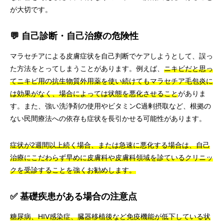
が大切です。
💬 自己診断・自己治療の危険性
マラセチアによる皮膚症状を自己判断でケアしようとして、誤っ
た方法をとってしまうことがあります。例えば、
ニキビだと思っ
てニキビ用の抗生物質外用薬を使い続けてもマラセチア毛包炎に
は効果がなく、場合によっては状態を悪化させること
がありま
す。また、強い洗浄剤の使用やビタミンC過剰摂取など、根拠の
ない民間療法への依存も症状を長引かせる可能性があります。
症状が2週間以上続く場合、または急速に悪化する場合は、自己
治療にこだわらず早めに皮膚科や皮膚科領域を診ているクリニッ
クを受診することを強くお勧めします。
✅ 基礎疾患がある場合の注意点
糖尿病、HIV感染症、臓器移植後など免疫機能が低下している状