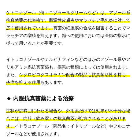
ケトコナゾール（例：ニゾラールクリームなど）は、アゾール系
抗真菌薬の代表格で、脂漏性皮膚炎やマラセチア毛包炎に対して
広く使用されています。
真菌の細胞膜の合成を阻害することでマ
ラセチアの増殖を抑えます。顔への使用においては医師の指示に
従って用いることが重要です。
イトラコナゾールやテルビナフィンなどのほかのアゾール系やア
リルアミン系抗真菌薬も、疾患の種類によっては使用されます。
また、
シクロピロクスオラミン配合の製品も抗真菌活性を持ち、
炎症を抑える作用
もあります。
🔸 内服抗真菌薬による治療
症状が広範囲にわたる場合や、外用薬だけでは効果が不十分な場
合には、内服（飲み薬）の抗真菌薬が処方されることがありま
す。
イトラコナゾール（商品名：イトリゾールなど）やフルコナ
ゾールなどが使用されます。