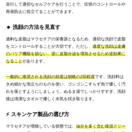
並行して適切なセルフケアを行うことで、症状のコントロールや
再発防止に役立てることができます。
🔸 洗顔の方法を見直す
過剰な皮脂はマラセチアの栄養源となるため、適切な洗顔で皮脂
をコントロールすることが大切です。ただし、
過度な洗顔は皮膚
のバリア機能を損ない、逆に皮脂分泌を増加させるため逆効果に
なること
があります。
一般的に推奨される洗顔の頻度は朝晩の2回程度
です。洗顔料は
きめ細かな泡立ちのものを使い、ゴシゴシこすらず泡で優しく汚
れを落とすようにしましょう。ぬるま湯でしっかりすすぎ、洗顔
後は清潔なタオルで優しく水気を拭き取ります。
⚡ スキンケア製品の選び方
マラセチアが増殖している状態では、
油分を多く含む保湿クリー