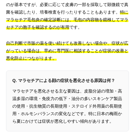
のが基本ですが、必要に応じて皮膚の一部を採取して顕微鏡で真
菌を確認したり、培養検査を行ったりすることもあります。
特に
マラセチア毛包炎の確定診断には、毛包の内容物を鏡検してマラ
セチアの胞子を確認するのが有用
です。
自己判断で市販の薬を使い続けても改善しない場合や、症状が広
がっている場合は、早めに専門医に相談することが症状の改善と
悪化防止につながります。
Q. マラセチアによる顔の症状を悪化させる原因は何？
マラセチアを悪化させる主な要因は、皮脂分泌の増加・高
温多湿の環境・免疫力の低下・油分の多いスキンケア製品
の使用・抗生物質の長期使用・ステロイド外用薬の長期使
用・ホルモンバランスの変化などです。特に日本の梅雨か
ら夏にかけては症状が悪化しやすい傾向があります。