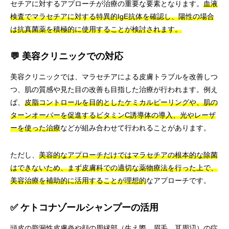
セチアに対するアプローチが治療の重要な要素となります。
血液
検査でマラセチアに対する特異的IgE抗体を確認し、陽性の場合
は抗真菌薬を積極的に使用することが検討されます。
💬 美容クリニックでの対応
美容クリニックでは、マラセチアによる皮膚トラブルを改善しつ
つ、肌の質感や見た目の改善も目指した治療が行われます。例え
ば、
皮脂コントロールを目的としたケミカルピーリングや、肌の
ターンオーバーを促進するビタミンC誘導体の導入、光やレーザ
ーを使った治療
などが組み合わせて行われることがあります。
ただし、
美容的なアプローチだけではマラセチアの根本的な除菌
はできないため、まず皮膚科での適切な薬物療法を行った上で、
美容治療を補助的に活用することが理想的
なアプローチです。
✅ ケトコナゾールシャンプーの活用
頭皮の脂漏性皮膚炎や顔の周縁部（生え際、眉毛、耳周辺）の症