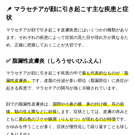
📌 マラセチアが顔に引き起こす主な疾患と症
状
マラセチアが顔で引き起こす皮膚疾患にはいくつかの種類があり
ます。それぞれの疾患によって症状の見た目や現れ方が異なるた
め、正確に把握しておくことが大切です。
✅ 脂漏性皮膚炎（しろうせいひふえん）
マラセチアが顔に引き起こす疾患の中で
最も代表的なものが「脂
漏性皮膚炎」
です。皮脂の分泌が多い部位（脂漏部位）に炎症が
起きる疾患で、マラセチアの関与が強く示唆されています。
顔での脂漏性皮膚炎は、
眉間や小鼻の横、鼻の付け根、耳の前
後、額の生え際などに好発
します。症状としては、皮膚の赤みと
ともに
黄白色のフケや鱗屑（りんせつ）が現れるのが特徴
です。
かゆみを伴うことが多く、症状が慢性化して繰り返すことも珍し
くありません。