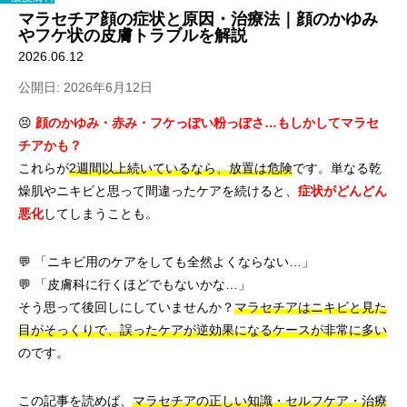
マラセチア顔の症状と原因・治療法｜顔のかゆみ
やフケ状の皮膚トラブルを解説
2026.06.12
公開日: 2026年6月12日
😣
顔のかゆみ・赤み・フケっぽい粉っぽさ…もしかしてマラセ
チアかも？
これらが
2週間以上続いているなら、放置は危険
です。単なる乾
燥肌やニキビと思って間違ったケアを続けると、
症状がどんどん
悪化
してしまうことも。
💬 「ニキビ用のケアをしても全然よくならない…」
💬 「皮膚科に行くほどでもないかな…」
そう思って後回しにしていませんか？
マラセチアはニキビと見た
目がそっくりで、誤ったケアが逆効果になるケースが非常に多い
のです。
この記事を読めば、
マラセチアの正しい知識・セルフケア・治療