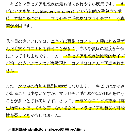
ニキビとマラセチア毛包炎は最も混同されやすい疾患です。
ニキ
ビはアクネ菌（Cutibacterium acnes）という細菌が毛包内で増
殖して起こるのに対し、マラセチア毛包炎はマラセチアという真
菌が原因
です。
見た目の違いとしては、
ニキビは面皰（コメド）と呼ばれる黒ず
んだ毛穴や白ニキビを伴うことが多く
、赤みや炎症の程度が部位
によってまちまちです。一方、
マラセチア毛包炎は比較的サイズ
が均一の赤いぶつぶつが多数現れ、コメドはほとんど形成されま
せん。
また、
かゆみの有無も鑑別の参考
になります。ニキビではかゆみ
が出ることは少ないですが、マラセチア毛包炎ではかゆみを伴う
ことが多いとされています。さらに、
一般的なニキビ治療薬（抗
生物質）を使っても改善しない場合は、マラセチア毛包炎の可能
性を疑うべき
かもしれません。
✅ 脂漏性皮膚炎と他の疾患の違い