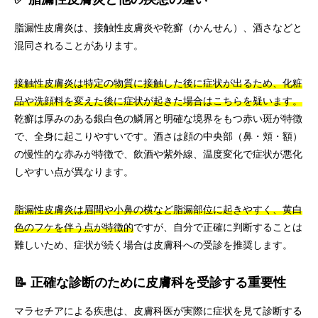
脂漏性皮膚炎は、接触性皮膚炎や乾癬（かんせん）、酒さなどと
混同されることがあります。
接触性皮膚炎は特定の物質に接触した後に症状が出るため、化粧
品や洗顔料を変えた後に症状が起きた場合はこちらを疑います。
乾癬は厚みのある銀白色の鱗屑と明確な境界をもつ赤い斑が特徴
で、全身に起こりやすいです。酒さは顔の中央部（鼻・頬・額）
の慢性的な赤みが特徴で、飲酒や紫外線、温度変化で症状が悪化
しやすい点が異なります。
脂漏性皮膚炎は眉間や小鼻の横など脂漏部位に起きやすく、黄白
色のフケを伴う点が特徴的
ですが、自分で正確に判断することは
難しいため、症状が続く場合は皮膚科への受診を推奨します。
📝 正確な診断のために皮膚科を受診する重要性
マラセチアによる疾患は、皮膚科医が実際に症状を見て診断する