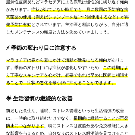
脂漏性皮膚炎などマラセチアによる疾患は慢性的に繰り返す傾向
があります。
症状が出ていない時期でも、月に数回の予防的な抗
真菌薬の使用（例えばシャンプーを週1〜2回使用するなど）が再
発予防に有効
とされています。主治医と相談しながら、自分に適
したメンテナンスの頻度と方法を決めていきましょう。
⚡ 季節の変わり目に注意する
マラセチアは春から夏にかけて活動が活発になる傾向
がありま
す。季節の変わり目には症状が悪化しやすいため、
この時期はよ
り丁寧なスキンケアを心がけ、必要であれば早めに医師に相談す
ることで、症状の悪化を最小限に抑えることができます。
🌟 生活習慣の継続的な改善
前述した食生活、睡眠、ストレス管理といった生活習慣の改善
は、一時的に取り組むだけでなく、
長期的に継続することが再発
防止につながります
。特にストレスは皮脂分泌や免疫機能に大き
な影響を与えるため、自分なりのストレス解消法を見つけること