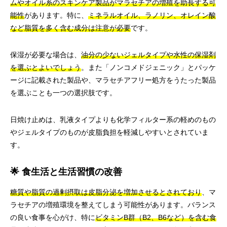
ムやオイル系のスキンケア製品がマラセチアの増殖を助長する可
能性
があります。特に、
ミネラルオイル、ラノリン、オレイン酸
など脂質を多く含む成分は注意が必要
です。
保湿が必要な場合は、
油分の少ないジェルタイプや水性の保湿剤
を選ぶとよいでしょう
。また「ノンコメドジェニック」とパッケ
ージに記載された製品や、マラセチアフリー処方をうたった製品
を選ぶことも一つの選択肢です。
日焼け止めは、乳液タイプよりも化学フィルター系の軽めのもの
やジェルタイプのものが皮脂負担を軽減しやすいとされていま
す。
🌟 食生活と生活習慣の改善
糖質や脂質の過剰摂取は皮脂分泌を増加させるとされており
、マ
ラセチアの増殖環境を整えてしまう可能性があります。バランス
の良い食事を心がけ、特に
ビタミンB群（B2、B6など）を含む食