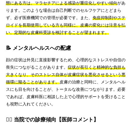
態にある方は、マラセチアによる感染が重症化しやすい傾向
があ
ります。このような場合は自己判断でのセルフケアにとどまら
ず、必ず医療機関での管理が必要です。また、
免疫抑制剤やステ
ロイドを長期使用している方も同様に、皮膚の変化には注意を払
い、定期的な皮膚科受診を検討することが望まれます。
📝 メンタルヘルスへの配慮
顔の症状は外見に直接影響するため、心理的なストレスや自信の
喪失につながることがあります。
症状が長引くと精神的な負担も
大きくなり、そのストレス自体が皮膚症状を悪化させるという悪
循環に陥ることがあります。
皮膚の治療と同時に、メンタルヘル
スにも目を向けることが、トータルな改善につながります。必要
であれば、皮膚科医に相談した上で心理的サポートを受けること
も視野に入れてください。
👨‍⚕️ 当院での診療傾向【医師コメント】