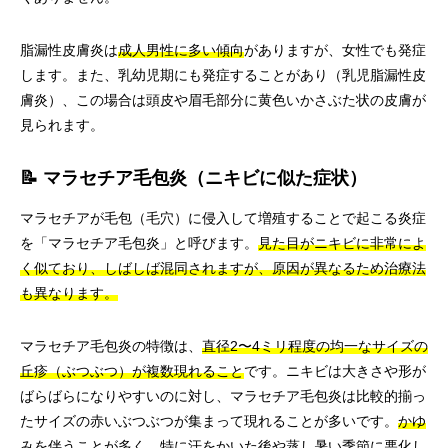
脂漏性皮膚炎は
成人男性に多い傾向
がありますが、女性でも発症
します。また、乳幼児期にも発症することがあり（乳児脂漏性皮
膚炎）、この場合は頭皮や眉毛部分に黄色いかさぶた状の皮膚が
見られます。
📝 マラセチア毛包炎（ニキビに似た症状）
マラセチアが毛包（毛穴）に侵入して増殖することで起こる炎症
を「マラセチア毛包炎」と呼びます。
見た目がニキビに非常によ
く似ており、しばしば混同されますが、原因が異なるため治療法
も異なります。
マラセチア毛包炎の特徴は、
直径2〜4ミリ程度の均一なサイズの
丘疹（ぶつぶつ）が複数現れること
です。ニキビは大きさや形が
ばらばらになりやすいのに対し、マラセチア毛包炎は比較的揃っ
たサイズの赤いぶつぶつが集まって現れることが多いです。
かゆ
みを伴うことが多く、特に汗をかいた後や蒸し暑い季節に悪化し