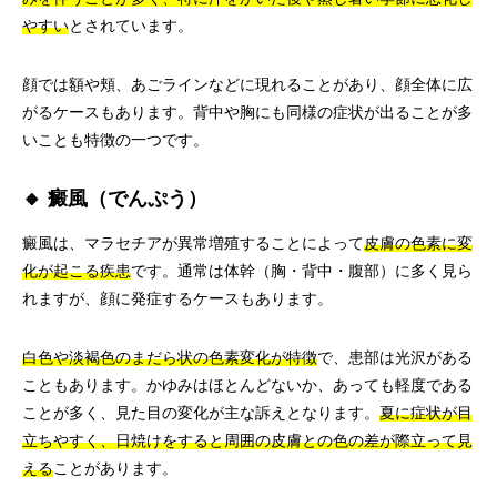
やすい
とされています。
顔では額や頬、あごラインなどに現れることがあり、顔全体に広
がるケースもあります。背中や胸にも同様の症状が出ることが多
いことも特徴の一つです。
🔸 癜風（でんぷう）
癜風は、マラセチアが異常増殖することによって
皮膚の色素に変
化が起こる疾患
です。通常は体幹（胸・背中・腹部）に多く見ら
れますが、顔に発症するケースもあります。
白色や淡褐色のまだら状の色素変化が特徴
で、患部は光沢がある
こともあります。かゆみはほとんどないか、あっても軽度である
ことが多く、見た目の変化が主な訴えとなります。
夏に症状が目
立ちやすく、日焼けをすると周囲の皮膚との色の差が際立って見
える
ことがあります。