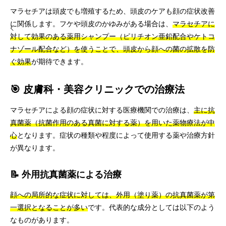
マラセチアは頭皮でも増殖するため、頭皮のケアも顔の症状改善
に関係します。フケや頭皮のかゆみがある場合は、
マラセチアに
対して効果のある薬用シャンプー（ピリチオン亜鉛配合やケトコ
ナゾール配合など）を使うことで、頭皮から顔への菌の拡散を防
ぐ効果
が期待できます。
🎯 皮膚科・美容クリニックでの治療法
マラセチアによる顔の症状に対する医療機関での治療は、
主に抗
真菌薬（抗菌作用のある真菌に対する薬）を用いた薬物療法が中
心
となります。症状の種類や程度によって使用する薬や治療方針
が異なります。
📝 外用抗真菌薬による治療
顔への局所的な症状に対しては、外用（塗り薬）の抗真菌薬が第
一選択となることが多い
です。代表的な成分としては以下のよう
なものがあります。