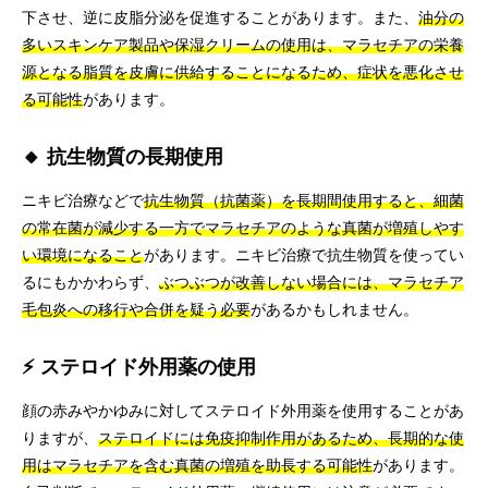
下させ、逆に皮脂分泌を促進することがあります。また、
油分の
多いスキンケア製品や保湿クリームの使用は、マラセチアの栄養
源となる脂質を皮膚に供給することになるため、症状を悪化させ
る可能性
があります。
🔸 抗生物質の長期使用
ニキビ治療などで
抗生物質（抗菌薬）を長期間使用すると、細菌
の常在菌が減少する一方でマラセチアのような真菌が増殖しやす
い環境になること
があります。ニキビ治療で抗生物質を使ってい
るにもかかわらず、
ぶつぶつが改善しない場合には、マラセチア
毛包炎への移行や合併を疑う必要
があるかもしれません。
⚡ ステロイド外用薬の使用
顔の赤みやかゆみに対してステロイド外用薬を使用することがあ
りますが、
ステロイドには免疫抑制作用があるため、長期的な使
用はマラセチアを含む真菌の増殖を助長する可能性
があります。