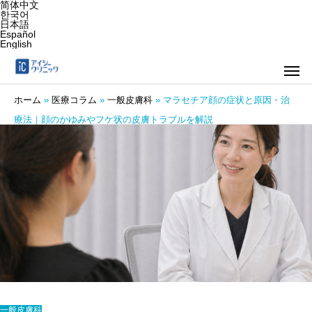
简体中文
한국어
日本語
Español
English
ホーム
»
医療コラム
»
一般皮膚科
»
マラセチア顔の症状と原因・治
療法｜顔のかゆみやフケ状の皮膚トラブルを解説
一般皮膚科