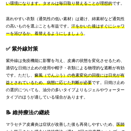
い環境になります。タオルは毎日取り替えることが理想的
です。
蒸れやすい衣類（通気性の低い素材）は避け、綿素材など通気性
の高いものを選ぶことも有益です。
汗をかいた後はすぐにシャワ
ーを浴びるか、着替えるようにしましょう
。
✅ 紫外線対策
紫外線は免疫機能に影響を与え、皮膚の状態を変化させるため、
適切な日焼け止めの使用や帽子・衣類による物理的な遮断が有効
です。ただし、
癜風（でんぷう）の色素変化の回復には日光が有
益とされているため、病態に応じた判断が必要
です。日焼け止め
の選択についても、油分の多いタイプよりもジェルやウォーター
タイプのほうが適している場合があります。
📝 維持療法の継続
マラセチア皮膚炎は症状が改善した後も再発しやすいため、
医師