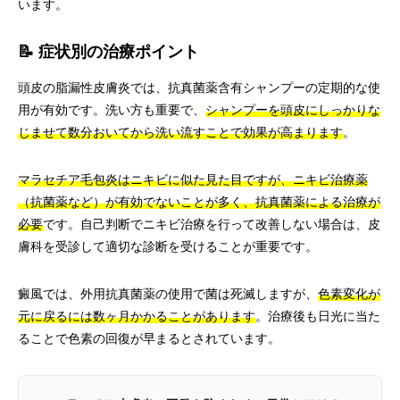
います。
📝 症状別の治療ポイント
頭皮の脂漏性皮膚炎では、抗真菌薬含有シャンプーの定期的な使
用が有効です。洗い方も重要で、
シャンプーを頭皮にしっかりな
じませて数分おいてから洗い流すことで効果が高まります
。
マラセチア毛包炎はニキビに似た見た目ですが、ニキビ治療薬
（抗菌薬など）が有効でないことが多く、抗真菌薬による治療が
必要
です。自己判断でニキビ治療を行って改善しない場合は、皮
膚科を受診して適切な診断を受けることが重要です。
癜風では、外用抗真菌薬の使用で菌は死滅しますが、
色素変化が
元に戻るには数ヶ月かかることがあります
。治療後も日光に当た
ることで色素の回復が早まるとされています。