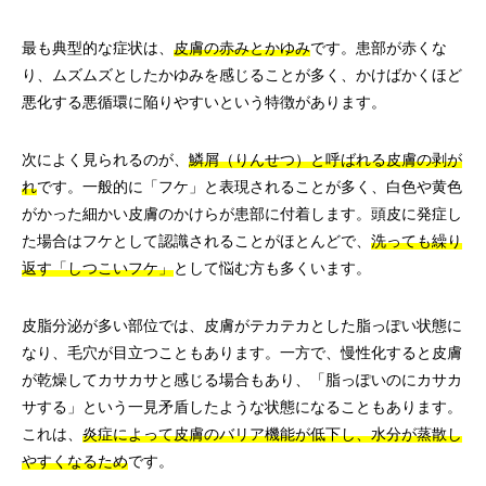
最も典型的な症状は、
皮膚の赤みとかゆみ
です。患部が赤くな
り、ムズムズとしたかゆみを感じることが多く、かけばかくほど
悪化する悪循環に陥りやすいという特徴があります。
次によく見られるのが、
鱗屑（りんせつ）と呼ばれる皮膚の剥が
れ
です。一般的に「フケ」と表現されることが多く、白色や黄色
がかった細かい皮膚のかけらが患部に付着します。頭皮に発症し
た場合はフケとして認識されることがほとんどで、
洗っても繰り
返す「しつこいフケ」
として悩む方も多くいます。
皮脂分泌が多い部位では、皮膚がテカテカとした脂っぽい状態に
なり、毛穴が目立つこともあります。一方で、慢性化すると皮膚
が乾燥してカサカサと感じる場合もあり、「脂っぽいのにカサカ
サする」という一見矛盾したような状態になることもあります。
これは、
炎症によって皮膚のバリア機能が低下し、水分が蒸散し
やすくなるため
です。