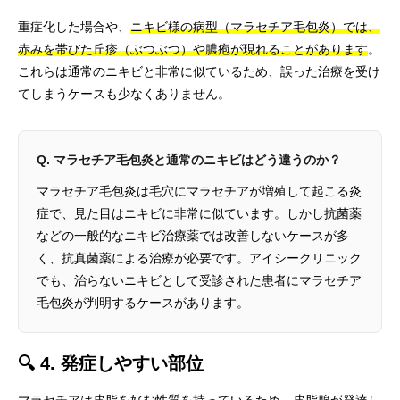
重症化した場合や、
ニキビ様の病型（マラセチア毛包炎）では、
赤みを帯びた丘疹（ぶつぶつ）や膿疱が現れることがあります
。
これらは通常のニキビと非常に似ているため、誤った治療を受け
てしまうケースも少なくありません。
Q. マラセチア毛包炎と通常のニキビはどう違うのか？
マラセチア毛包炎は毛穴にマラセチアが増殖して起こる炎
症で、見た目はニキビに非常に似ています。しかし抗菌薬
などの一般的なニキビ治療薬では改善しないケースが多
く、抗真菌薬による治療が必要です。アイシークリニック
でも、治らないニキビとして受診された患者にマラセチア
毛包炎が判明するケースがあります。
🔍 4. 発症しやすい部位