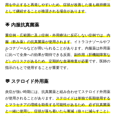
用を中止すると再発しやすいため、症状が改善した後も維持療法
として継続することが推奨される場合があります
。
🌟 内服抗真菌薬
重症例・広範囲に及ぶ症例・外用療法に反応しない症例では、内
服（飲み薬）の抗真菌薬が使用されます
。イトラコナゾールやフ
ルコナゾールなどが用いられることがあります。内服薬は外用薬
に比べて全身への効果が期待できる反面、
副作用（肝機能障害な
ど）のリスクがあるため、定期的な血液検査が必要
です。医師の
指示のもとで使用することが重要です。
💬 ステロイド外用薬
炎症が強い時期には、抗真菌薬と組み合わせてステロイド外用薬
が使用されることがあります。
ステロイドは単独で長期使用する
とマラセチアの増殖を助長する可能性があるため、必ず抗真菌薬
と一緒に使用し、症状が落ち着いたら漸減（徐々に減らすこと）