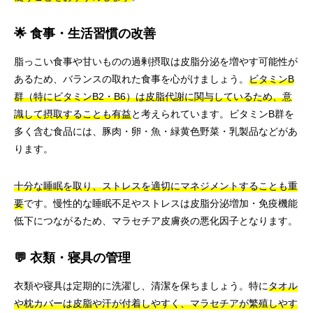
🌟 食事・生活習慣の改善
脂っこい食事や甘いものの過剰摂取は皮脂分泌を増やす可能性が
あるため、バランスの取れた食事を心がけましょう。
ビタミンB
群（特にビタミンB2・B6）は皮脂代謝に関与しているため、意
識して摂取することも有益
と考えられています。ビタミンB群を
多く含む食品には、豚肉・卵・魚・緑黄色野菜・乳製品などがあ
ります。
十分な睡眠を取り、ストレスを適切にマネジメントすることも重
要
です。慢性的な睡眠不足やストレスは皮脂分泌増加・免疫機能
低下につながるため、マラセチア皮膚炎の悪化因子となります。
💬 衣類・寝具の管理
衣類や寝具は定期的に洗濯し、清潔を保ちましょう。特に
タオル
や枕カバーは皮脂や汗が付着しやすく、マラセチアが繁殖しやす