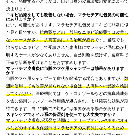
せん。発症するかどうかは、自分自身の皮膚環境の変化によって
決まります。
ニキビ治療をしても改善しない場合、マラセチア毛包炎の可能性
はありますか？
はい、可能性があります。マラセチア毛包炎はニキビに非常に似
た見た目ですが、
抗菌薬などの一般的なニキビ治療薬では改善し
ないケースが多く、抗真菌薬による治療が必要
です。当院でも、
治らないニキビとして受診された患者様にマラセチア毛包炎が判
明するケースが少なくありません。自己判断を続けず、皮膚科で
正確な診断を受けることをおすすめします。
マラセチア皮膚炎に市販のフケ用シャンプーは効果があります
か？
市販のフケ用シャンプーで症状が軽減する場合もありますが、
数
週間使用しても改善が見られない場合は、皮膚科への受診を検討
してください
。医療機関では、ケトコナゾールなどの抗真菌成分
を含む薬用シャンプーや外用薬が処方され、より確実な効果が期
待できます。自己判断での対処には限界がある場合があります。
スキンケアでオイル系の保湿剤を使っても大丈夫ですか？
マラセチア皮膚炎が活発な時期は、オリーブオイルやホホバオイ
ルなどのオイル系保湿剤はマラセチアの栄養源になりうるため、