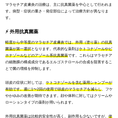
マラセチア皮膚炎の治療は、主に抗真菌薬を中心として行われま
す。病型・症状の重さ・発症部位によって治療方針が異なりま
す。
⚡ 外用抗真菌薬
軽度から中等度のマラセチア皮膚炎では、外用（塗り薬）の抗真
菌薬が第一選択
となります。代表的な薬剤は
ケトコナゾールやビ
ホナゾールなどのアゾール系抗真菌薬
です。これらはマラセチア
の細胞膜の構成成分であるエルゴステロールの合成を阻害するこ
とで菌の増殖を抑制します。
頭皮の症状に対しては、
ケトコナゾールを含む薬用シャンプーが
有効です。週に1〜2回の使用で頭皮のマラセチアを減らし
、フケ
やかゆみの改善が期待できます。顔や体幹に対してはクリームや
ローションタイプの薬剤が用いられます。
外用抗真菌薬は比較的安全性が高く、副作用も少ないですが、
使