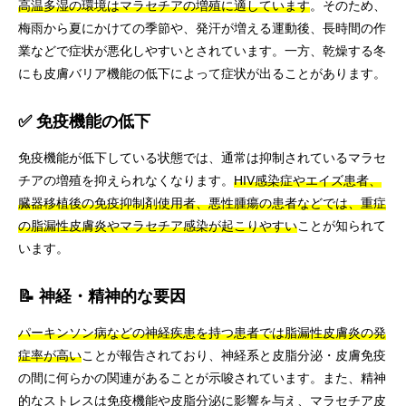
高温多湿の環境はマラセチアの増殖に適しています
。そのため、
梅雨から夏にかけての季節や、発汗が増える運動後、長時間の作
業などで症状が悪化しやすいとされています。一方、乾燥する冬
にも皮膚バリア機能の低下によって症状が出ることがあります。
✅ 免疫機能の低下
免疫機能が低下している状態では、通常は抑制されているマラセ
チアの増殖を抑えられなくなります。
HIV感染症やエイズ患者、
臓器移植後の免疫抑制剤使用者、悪性腫瘍の患者などでは、重症
の脂漏性皮膚炎やマラセチア感染が起こりやすい
ことが知られて
います。
📝 神経・精神的な要因
パーキンソン病などの神経疾患を持つ患者では脂漏性皮膚炎の発
症率が高い
ことが報告されており、神経系と皮脂分泌・皮膚免疫
の間に何らかの関連があることが示唆されています。また、精神
的なストレスは免疫機能や皮脂分泌に影響を与え、マラセチア皮