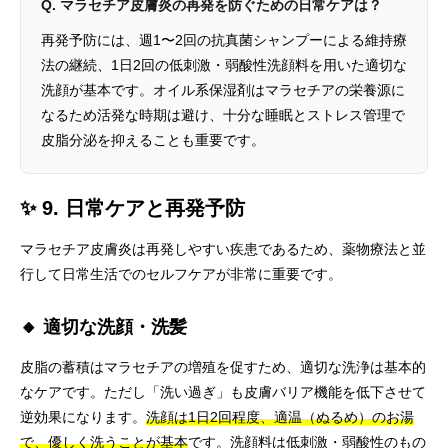
Q. マラセチア皮膚炎の再発を防ぐための日常ケアは？
再発予防には、週1〜2回の抗真菌シャンプーによる維持療
法の継続、1日2回の低刺激・弱酸性洗顔料を用いた適切な
洗顔が基本です。オイル系保湿剤はマラセチアの栄養源に
なるため活発な時期は避け、十分な睡眠とストレス管理で
皮脂分泌を抑えることも重要です。
✨ 9. 日常ケアと再発予防
マラセチア皮膚炎は再発しやすい疾患であるため、薬物療法と並
行して日常生活でのセルフケアが非常に重要です。
🔸 適切な洗顔・洗髪
皮脂の蓄積はマラセチアの増殖を促すため、適切な洗浄は基本的
なケアです。ただし「洗い過ぎ」も皮膚バリア機能を低下させて
逆効果になります。
洗顔は1日2回程度、適温（ぬるめ）のお湯
で、優しく洗うことが基本
です。洗顔料は低刺激・弱酸性のもの