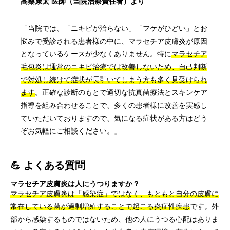
高桑康太 医師（当院治療責任者）より
「当院では、「ニキビが治らない」「フケがひどい」とお
悩みで受診される患者様の中に、マラセチア皮膚炎が原因
となっているケースが少なくありません。特に
マラセチア
毛包炎は通常のニキビ治療では改善しないため、自己判断
で対処し続けて症状が長引いてしまう方も多く見受けられ
ます
。正確な診断のもとで適切な抗真菌療法とスキンケア
指導を組み合わせることで、多くの患者様に改善を実感し
ていただいておりますので、気になる症状がある方はどう
ぞお気軽にご相談ください。」
💪 よくある質問
マラセチア皮膚炎は人にうつりますか？
マラセチア皮膚炎は「感染症」ではなく、もともと自分の皮膚に
常在している菌が過剰増殖することで起こる炎症性疾患
です。外
部から感染するものではないため、他の人にうつる心配はありま