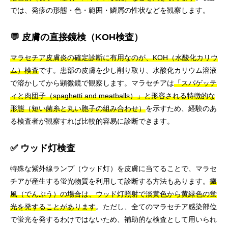
では、発疹の形態・色・範囲・鱗屑の性状などを観察します。
💬 皮膚の直接鏡検（KOH検査）
マラセチア皮膚炎の確定診断に有用なのが、KOH（水酸化カリウ
ム）検査
です。患部の皮膚を少し削り取り、水酸化カリウム溶液
で溶かしてから顕微鏡で観察します。マラセチアは
「スパゲッテ
ィと肉団子（spaghetti and meatballs）」と形容される特徴的な
形態（短い菌糸と丸い胞子の組み合わせ）
を示すため、経験のあ
る検査者が観察すれば比較的容易に診断できます。
✅ ウッド灯検査
特殊な紫外線ランプ（ウッド灯）を皮膚に当てることで、マラセ
チアが産生する蛍光物質を利用して診断する方法もあります。
癜
風（でんぷう）の場合は、ウッド灯照射で淡黄色から黄緑色の蛍
光を発することがあります
。ただし、全てのマラセチア感染部位
で蛍光を発するわけではないため、補助的な検査として用いられ