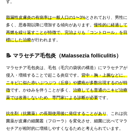
す。
脂漏性皮膚炎の有病率は一般人口の1〜3%
とされており、男性に
多く、思春期以降に増加する傾向があります。
慢性的に経過して
再燃を繰り返すことが特徴で、完治よりも「コントロール」を目
標にした治療
が行われます。
📝 マラセチア毛包炎（Malassezia folliculitis）
マラセチア毛包炎は、毛包（毛穴の袋状の構造）にマラセチアが
侵入・増殖することで起こる炎症です。
背中・胸・上腕などに、
ニキビに似た赤いぶつぶつ（丘疹）や膿疱が多数出現するのが特
徴
です。かゆみを伴うことが多く、
治療しても普通のニキビ治療
薬では改善しないため、専門家による診断が必要
です。
抗生剤（抗菌薬）の長期使用後に発症することがあり
、これは抗
菌薬が皮膚の細菌叢（フローラ）を変化させ、細菌に比べてマラ
セチアが相対的に増殖しやすくなるためと考えられています。