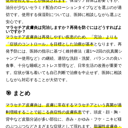
使用を控えることが推奨されます
。保湿ケア自体は必要ですが、
油分が少ないセラミド配合のローションタイプなどを選ぶのが適
切です。使用する保湿剤については、医師に相談しながら選ぶと
安心です。
マラセチア皮膚炎は完治しますか？再発を防ぐにはどうすればよ
いですか？
マラセチア皮膚炎は再発しやすい疾患のため、「完治」よりも
「症状のコントロール」を目標とした治療が基本
となります。再
発予防には、医師の指示に基づく維持療法（週1〜2回の抗真菌シ
ャンプー使用など）の継続、適切な洗顔・洗髪、バランスの良い
食事、十分な睡眠とストレス管理など、日常生活の改善が重要で
す。症状が落ち着いても自己判断で治療を中止せず、医師に相談
しながら対応することが大切です。
🎯 まとめ
マラセチア皮膚炎は、皮膚に常在するマラセチアという真菌が過
剰増殖することで起こる炎症性の皮膚疾患
です。頭皮・顔・胸・
背中など皮脂分泌が多い部位に、赤み・かゆみ・フケ・ニキビ様
のぶつぶつなどさまざまな症状として現れます。
脂漏性皮膚炎・