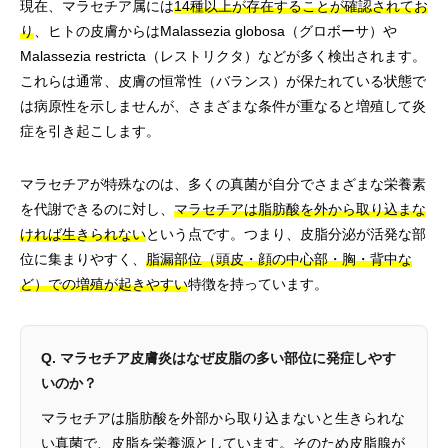
現在、マラセチア属には
14種以上が存在することが確認されてお
り
、ヒトの皮膚からはMalassezia globosa（グロボーサ）や
Malassezia restricta（レストリクタ）などが多く検出されます。
これらは通常、皮膚の恒常性（バランス）が保たれている状態で
は病原性を示しませんが、さまざまな条件が重なると増殖して炎
症を引き起こします。
マラセチアが特殊なのは、多くの真菌が自分でさまざまな栄養素
を代謝できるのに対し、
マラセチアは脂肪酸を外から取り込まな
ければ生きられない
という点です。つまり、皮脂分泌が活発な部
位に集まりやすく、
脂漏部位（頭皮・顔の中心部・胸・背中な
ど）での増殖が起きやすい
特徴を持っています。
Q. マラセチア皮膚炎はなぜ皮脂の多い部位に発症しやす
いのか？
マラセチアは脂肪酸を外部から取り込まないと生きられな
い真菌で、皮脂を栄養源としています。そのため皮脂腺が