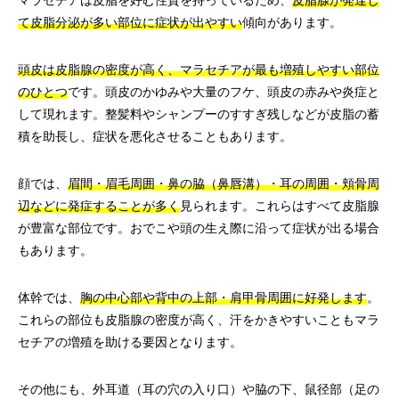
マラセチアは皮脂を好む性質を持っているため、
皮脂腺が発達し
て皮脂分泌が多い部位に症状が出やすい
傾向があります。
頭皮は皮脂腺の密度が高く、マラセチアが最も増殖しやすい部位
のひとつ
です。頭皮のかゆみや大量のフケ、頭皮の赤みや炎症と
して現れます。整髪料やシャンプーのすすぎ残しなどが皮脂の蓄
積を助長し、症状を悪化させることもあります。
顔では、
眉間・眉毛周囲・鼻の脇（鼻唇溝）・耳の周囲・頬骨周
辺などに発症することが多く
見られます。これらはすべて皮脂腺
が豊富な部位です。おでこや頭の生え際に沿って症状が出る場合
もあります。
体幹では、
胸の中心部や背中の上部・肩甲骨周囲に好発します
。
これらの部位も皮脂腺の密度が高く、汗をかきやすいこともマラ
セチアの増殖を助ける要因となります。
その他にも、外耳道（耳の穴の入り口）や脇の下、鼠径部（足の