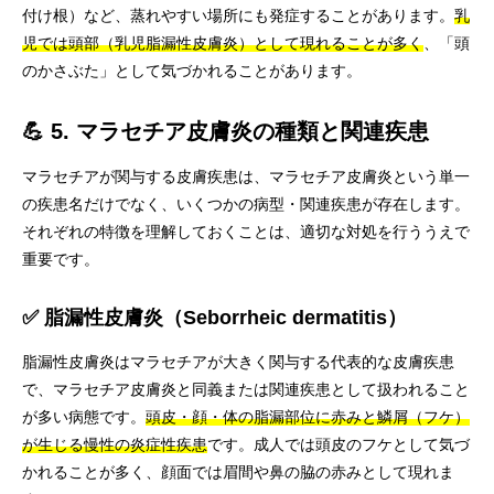
付け根）など、蒸れやすい場所にも発症することがあります。
乳
児では頭部（乳児脂漏性皮膚炎）として現れることが多く
、「頭
のかさぶた」として気づかれることがあります。
💪 5. マラセチア皮膚炎の種類と関連疾患
マラセチアが関与する皮膚疾患は、マラセチア皮膚炎という単一
の疾患名だけでなく、いくつかの病型・関連疾患が存在します。
それぞれの特徴を理解しておくことは、適切な対処を行ううえで
重要です。
✅ 脂漏性皮膚炎（Seborrheic dermatitis）
脂漏性皮膚炎はマラセチアが大きく関与する代表的な皮膚疾患
で、マラセチア皮膚炎と同義または関連疾患として扱われること
が多い病態です。
頭皮・顔・体の脂漏部位に赤みと鱗屑（フケ）
が生じる慢性の炎症性疾患
です。成人では頭皮のフケとして気づ
かれることが多く、顔面では眉間や鼻の脇の赤みとして現れま