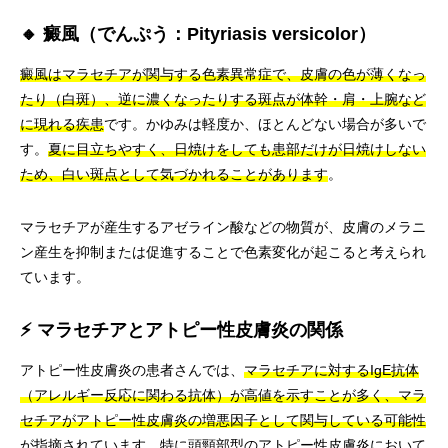
🔸 癜風（でんぷう：Pityriasis versicolor）
癜風はマラセチアが関与する色素異常症で、皮膚の色が薄くなっ
たり（白斑）、逆に濃くなったりする斑点が体幹・肩・上腕など
に現れる疾患
です。かゆみは軽度か、ほとんどない場合が多いで
す。
夏に目立ちやすく、日焼けをしても患部だけが日焼けしない
ため、白い斑点として気づかれることがあります
。
マラセチアが産生するアゼライン酸などの物質が、皮膚のメラニ
ン産生を抑制または促進することで色素変化が起こると考えられ
ています。
⚡ マラセチアとアトピー性皮膚炎の関係
アトピー性皮膚炎の患者さんでは、
マラセチアに対するIgE抗体
（アレルギー反応に関わる抗体）が高値を示すことが多く、マラ
セチアがアトピー性皮膚炎の増悪因子として関与している可能性
が指摘されています。特に頭頸部型のアトピー性皮膚炎において