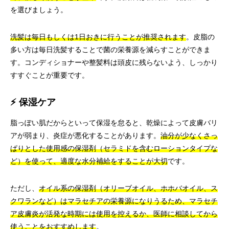
を選びましょう。
洗髪は毎日もしくは1日おきに行うことが推奨されます
。皮脂の
多い方は毎日洗髪することで菌の栄養源を減らすことができま
す。コンディショナーや整髪料は頭皮に残らないよう、しっかり
すすぐことが重要です。
⚡ 保湿ケア
脂っぽい肌だからといって保湿を怠ると、乾燥によって皮膚バリ
アが弱まり、炎症が悪化することがあります。
油分が少なくさっ
ぱりとした使用感の保湿剤（セラミドを含むローションタイプな
ど）を使って、適度な水分補給をすることが大切
です。
ただし、
オイル系の保湿剤（オリーブオイル、ホホバオイル、ス
クワランなど）はマラセチアの栄養源になりうるため、マラセチ
ア皮膚炎が活発な時期には使用を控えるか、医師に相談してから
使うことをおすすめします
。