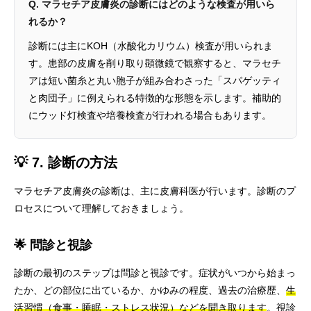
Q. マラセチア皮膚炎の診断にはどのような検査が用いら
れるか？
診断には主にKOH（水酸化カリウム）検査が用いられま
す。患部の皮膚を削り取り顕微鏡で観察すると、マラセチ
アは短い菌糸と丸い胞子が組み合わさった「スパゲッティ
と肉団子」に例えられる特徴的な形態を示します。補助的
にウッド灯検査や培養検査が行われる場合もあります。
💡 7. 診断の方法
マラセチア皮膚炎の診断は、主に皮膚科医が行います。診断のプ
ロセスについて理解しておきましょう。
🌟 問診と視診
診断の最初のステップは問診と視診です。症状がいつから始まっ
たか、どの部位に出ているか、かゆみの程度、過去の治療歴、
生
活習慣（食事・睡眠・ストレス状況）などを聞き取ります
。視診