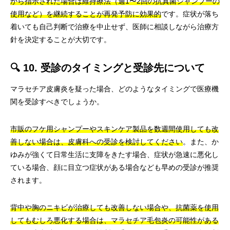
から指示された場合は維持療法（週1〜2回の抗真菌シャンプーの
使用など）を継続することが再発予防に効果的
です。症状が落ち
着いても自己判断で治療を中止せず、医師に相談しながら治療方
針を決定することが大切です。
🔍 10. 受診のタイミングと受診先について
マラセチア皮膚炎を疑った場合、どのようなタイミングで医療機
関を受診すべきでしょうか。
市販のフケ用シャンプーやスキンケア製品を数週間使用しても改
善しない場合は、皮膚科への受診を検討してください
。また、か
ゆみが強くて日常生活に支障をきたす場合、症状が急速に悪化し
ている場合、顔に目立つ症状がある場合なども早めの受診が推奨
されます。
背中や胸のニキビが治療しても改善しない場合や、抗菌薬を使用
してもむしろ悪化する場合は、マラセチア毛包炎の可能性がある