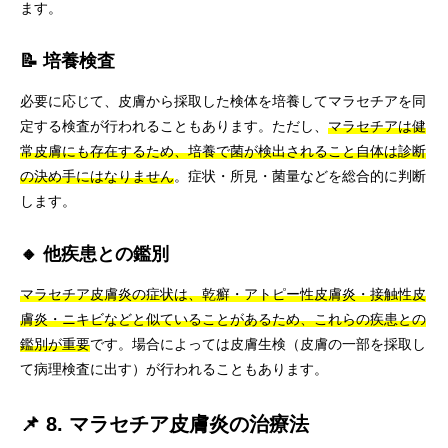
ます。
📝 培養検査
必要に応じて、皮膚から採取した検体を培養してマラセチアを同
定する検査が行われることもあります。ただし、
マラセチアは健
常皮膚にも存在するため、培養で菌が検出されること自体は診断
の決め手にはなりません
。症状・所見・菌量などを総合的に判断
します。
🔸 他疾患との鑑別
マラセチア皮膚炎の症状は、乾癬・アトピー性皮膚炎・接触性皮
膚炎・ニキビなどと似ていることがあるため、これらの疾患との
鑑別が重要
です。場合によっては皮膚生検（皮膚の一部を採取し
て病理検査に出す）が行われることもあります。
📌 8. マラセチア皮膚炎の治療法