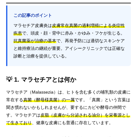
この記事のポイント
マラセチア皮膚炎は
皮膚常在真菌の過剰増殖による炎症性
疾患
で、頭皮・顔・背中に赤み・かゆみ・フケが生じる。
抗真菌薬が治療の基本
で、再発予防には適切なスキンケア
と維持療法の継続が重要。アイシークリニックでは正確な
診断と治療を提供している。
💡 1. マラセチアとは何か
マラセチア（Malassezia）は、ヒトを含む多くの哺乳類の皮膚に
常在する
真菌（酵母様真菌）の一属
です。「真菌」という言葉は
聞き慣れないかもしれませんが、要するにカビや酵母の仲間で
す。マラセチアは
皮脂（皮膚から分泌される油分）を栄養源とし
て生きており
、健康な皮膚にも普通に存在しています。