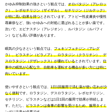
かゆみ抑制効果の強さという観点では、
オロパタジン（アレロッ
ク）、レボセチリジン（ザイザル）、セチリジン（ジルテック）
が特に高い効果を持つ
とされています。アトピー性皮膚炎や慢性
蕁麻疹など、強いかゆみへの対処に選ばれることが多い薬です。
次いで、エピナスチン（アレジオン）、ルパタジン（ルパフィ
ン）なども高い評価があります。
眠気の少なさという観点では、
フェキソフェナジン（アレグ
ラ）、ビラスチン（ビラノア）、ロラタジン（クラリチン）、デ
スロラタジン（デザレックス）が優れている
とされています。
仕
事中の眠気が心配な方、自動車を運転する機会が多い方には特に
向いています。
使いやすさという観点では、
1日1回服用で済む薬が使い忘れが少
なく便利
です。ロラタジン、デスロラタジン、レボセチリジン、
セチリジン、ビラスチンなどは1日1回の服用で効果が持続しま
す。ただし、
ビラスチンは食事の影響を受けるため、服用タイミ
ングに注意が必要
です。