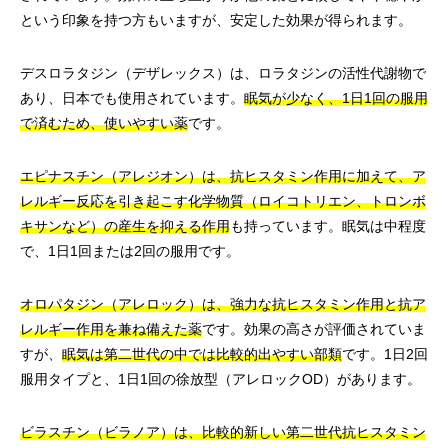
という印象を持つ方もいますが、安定した効果が得られます。
デスロラタジン（デザレックス）は、ロラタジンの活性代謝物で
あり、日本でも使用されています。
眠気が少なく、1日1回の服用
で済むため、使いやすい薬
です。
エピナスチン（アレジオン）は、抗ヒスタミン作用に加えて、ア
レルギー反応を引き起こす化学物質（ロイコトリエン、トロンボ
キサンなど）の産生を抑える作用
も持っています。眠気は中程度
で、1日1回または2回の服用です。
オロパタジン（アレロック）は、強力な抗ヒスタミン作用と抗ア
レルギー作用を兼ね備えた薬
です。効果の高さが評価されていま
すが、
眠気は第二世代の中では比較的出やすい部類
です。1日2回
服用タイプと、1日1回の徐放型（アレロックOD）があります。
ビラスチン（ビラノア）は、比較的新しい第二世代抗ヒスタミン