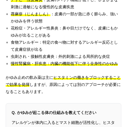
刺激に過敏になる慢性的な皮膚疾患
蕁麻疹（じんましん）
：皮膚の一部が急に赤く膨らみ、強い
かゆみを伴う状態
花粉症・アレルギー性鼻炎：鼻や目だけでなく、皮膚にもか
ゆみが出ることがある
食物アレルギー：特定の食べ物に対するアレルギー反応とし
て皮膚症状が出る
虫刺され・接触性皮膚炎：外的刺激による局所的な炎症
慢性腎臓病・肝疾患：内臓の機能低下に伴う全身性のかゆみ
かゆみ止めの飲み薬は主に
ヒスタミンの働きをブロックすること
で効果を発揮
しますが、原因によっては別のアプローチが必要に
なることもあります。
Q. かゆみが起こる体の仕組みを教えてください
アレルゲンが体内に入るとマスト細胞が活性化し、ヒスタ