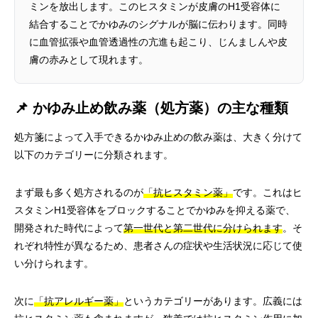
ミンを放出します。このヒスタミンが皮膚のH1受容体に
結合することでかゆみのシグナルが脳に伝わります。同時
に血管拡張や血管透過性の亢進も起こり、じんましんや皮
膚の赤みとして現れます。
📌 かゆみ止め飲み薬（処方薬）の主な種類
処方箋によって入手できるかゆみ止めの飲み薬は、大きく分けて
以下のカテゴリーに分類されます。
まず最も多く処方されるのが
「抗ヒスタミン薬」
です。これはヒ
スタミンH1受容体をブロックすることでかゆみを抑える薬で、
開発された時代によって
第一世代と第二世代に分けられます
。そ
れぞれ特性が異なるため、患者さんの症状や生活状況に応じて使
い分けられます。
次に
「抗アレルギー薬」
というカテゴリーがあります。広義には