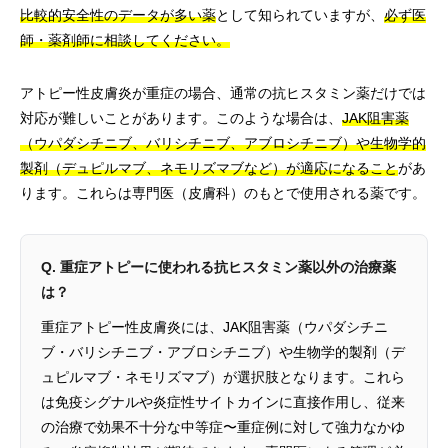
比較的安全性のデータが多い薬
として知られていますが、
必ず医
師・薬剤師に相談してください。
アトピー性皮膚炎が重症の場合、通常の抗ヒスタミン薬だけでは
対応が難しいことがあります。このような場合は、
JAK阻害薬
（ウパダシチニブ、バリシチニブ、アブロシチニブ）や生物学的
製剤（デュピルマブ、ネモリズマブなど）が適応になること
があ
ります。これらは専門医（皮膚科）のもとで使用される薬です。
Q. 重症アトピーに使われる抗ヒスタミン薬以外の治療薬
は？
重症アトピー性皮膚炎には、JAK阻害薬（ウパダシチニ
ブ・バリシチニブ・アブロシチニブ）や生物学的製剤（デ
ュピルマブ・ネモリズマブ）が選択肢となります。これら
は免疫シグナルや炎症性サイトカインに直接作用し、従来
の治療で効果不十分な中等症〜重症例に対して強力なかゆ