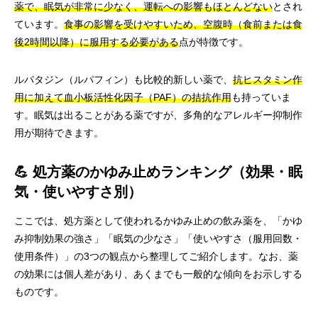
薬で、眠気が非常に少なく、運転への影響もほとんどない
とされ
ています。
食事の影響を受けやすいため、空腹時（食前または食
後2時間以降）に服用する必要がある
点が特徴です。
ルパタジン（ルパフィン）も比較的新しい薬で、
抗ヒスタミン作
用に加えて血小板活性化因子（PAF）の拮抗作用
も持っていま
す。眠気は出ることがある薬ですが、多角的なアレルギー抑制作
用が期待できます。
💪 処方薬のかゆみ止めランキング（効果・眠
気・使いやすさ別）
ここでは、処方薬として使われるかゆみ止めの飲み薬を、「かゆ
み抑制効果の強さ」「眠気の少なさ」「使いやすさ（服用回数・
使用条件）」の3つの観点から整理してご紹介します。なお、薬
の効果には個人差があり、あくまでも一般的な傾向をお示しする
ものです。