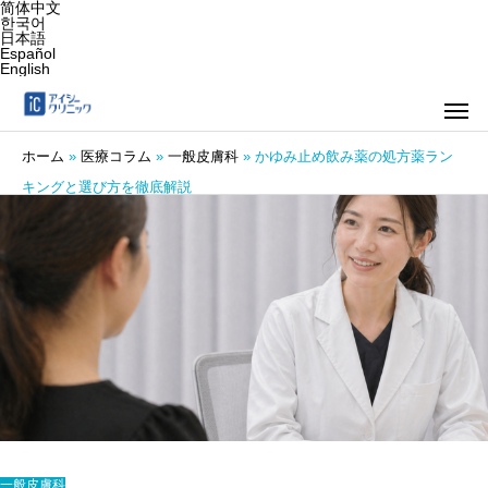
简体中文
한국어
日本語
Español
English
ホーム
»
医療コラム
»
一般皮膚科
»
かゆみ止め飲み薬の処方薬ラン
キングと選び方を徹底解説
一般皮膚科