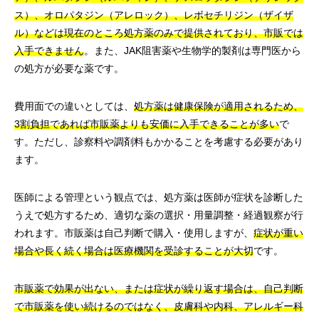
ス）、オロパタジン（アレロック）、レボセチリジン（ザイザ
ル）などは現在のところ処方薬のみで提供されており、市販では
入手できません
。また、JAK阻害薬や生物学的製剤は専門医から
の処方が必要な薬です。
費用面での違いとしては、
処方薬は健康保険が適用されるため、
3割負担であれば市販薬よりも安価に入手できることが多い
で
す。ただし、診察料や調剤料もかかることを考慮する必要があり
ます。
医師による管理という観点では、処方薬は医師が症状を診断した
うえで処方するため、適切な薬の選択・用量調整・経過観察が行
われます。市販薬は自己判断で購入・使用しますが、
症状が重い
場合や長く続く場合は医療機関を受診することが大切
です。
市販薬で効果が出ない、または症状が繰り返す場合は、自己判断
で市販薬を使い続けるのではなく、皮膚科や内科、アレルギー科