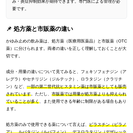
み・炎症抑制効果が期待できます。専門医による管理が必
要です。
📌 処方薬と市販薬の違い
かゆみ止めの飲み薬は、処方薬（医療用医薬品）と市販薬（OTC
薬）に分けられます。両者の違いを正しく理解しておくことが大
切です。
成分・用量の違いについて見てみると、フェキソフェナジン（ア
レグラ）やセチリジン（ジルテック）、ロラタジン（クラリチ
ン）など、
一部の第二世代抗ヒスタミン薬は市販薬としても販売
されています
。ただし、
市販薬では用量が処方薬よりも抑えられ
ていることが多く
、また使用できる年齢に制限がある場合もあり
ます。
処方薬のみで使用できる薬について言えば、
ビラスチン（ビラノ
ア）、ルパタジン（ルパフィン）、デスロラタジン（デザレック