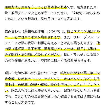
服用方法と用量を守ることは基本中の基本
です。処方された用
量・服用タイミングを必ず守ってください。「効かないから多め
に飲む」という行為は、副作用のリスクを高めます。
飲み合わせ（薬物相互作用）については、
抗ヒスタミン薬はアル
コールとの併用で眠気が増強されます
。また、グレープフルーツ
ジュースが薬の代謝に影響を与えることがある薬もあります。
他
の薬（睡眠薬、抗不安薬、風邪薬など）と一緒に服用する際は、
必ず医師・薬剤師に相談してください
。特にビラスチンは食事と
の相互作用があるため、空腹時に服用する必要があります。
運転・危険作業への注意については、
眠気の出やすい薬（第一世
代全般、レボセチリジン、セチリジン、オロパタジンなど）を服
用中は、自動車の運転や機械の操作を行わないようにしてくださ
い
。眠気の程度は個人差が大きいため、眠気が少ないとされる薬
でも、自分がどの程度影響を受けるか確認するまでは慎重に行動
することが大切です。