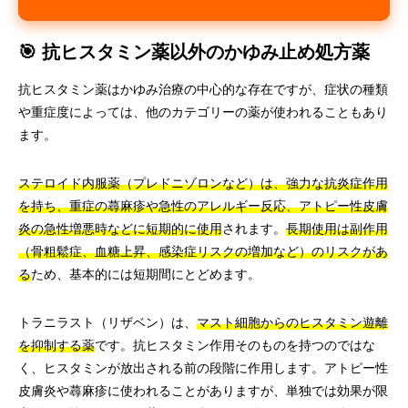
🎯 抗ヒスタミン薬以外のかゆみ止め処方薬
抗ヒスタミン薬はかゆみ治療の中心的な存在ですが、症状の種類
や重症度によっては、他のカテゴリーの薬が使われることもあり
ます。
ステロイド内服薬（プレドニゾロンなど）は、強力な抗炎症作用
を持ち、重症の蕁麻疹や急性のアレルギー反応、アトピー性皮膚
炎の急性増悪時などに短期的に使用
されます。
長期使用は副作用
（骨粗鬆症、血糖上昇、感染症リスクの増加など）のリスクがあ
る
ため、基本的には短期間にとどめます。
トラニラスト（リザベン）は、
マスト細胞からのヒスタミン遊離
を抑制する薬
です。抗ヒスタミン作用そのものを持つのではな
く、ヒスタミンが放出される前の段階に作用します。アトピー性
皮膚炎や蕁麻疹に使われることがありますが、単独では効果が限