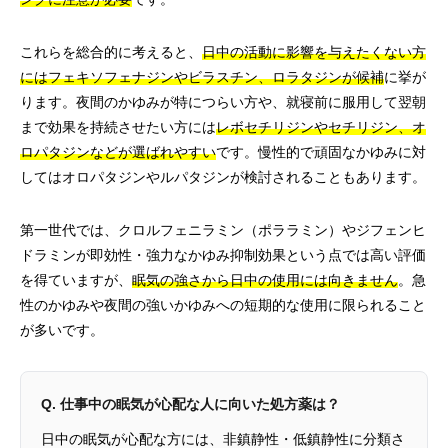
これらを総合的に考えると、
日中の活動に影響を与えたくない方
にはフェキソフェナジンやビラスチン、ロラタジンが候補
に挙が
ります。夜間のかゆみが特につらい方や、就寝前に服用して翌朝
まで効果を持続させたい方には
レボセチリジンやセチリジン、オ
ロパタジンなどが選ばれやすい
です。慢性的で頑固なかゆみに対
してはオロパタジンやルパタジンが検討されることもあります。
第一世代では、クロルフェニラミン（ポララミン）やジフェンヒ
ドラミンが即効性・強力なかゆみ抑制効果という点では高い評価
を得ていますが、
眠気の強さから日中の使用には向きません
。急
性のかゆみや夜間の強いかゆみへの短期的な使用に限られること
が多いです。
Q. 仕事中の眠気が心配な人に向いた処方薬は？
日中の眠気が心配な方には、非鎮静性・低鎮静性に分類さ