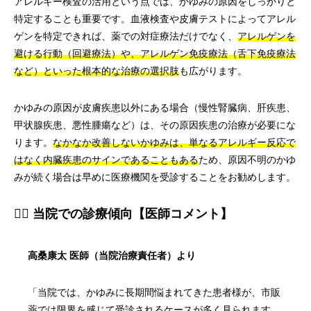
アレルギー検査の活用という点では、かゆみの原因をしっかりと
特定することも重要です。血液検査や皮膚テストによってアレル
ゲンを特定できれば、薬での対症療法だけでなく、
アレルゲンを
避ける行動（回避療法）や、アレルゲン免疫療法（舌下免疫療法
など）といった根本的な治療の選択肢
も広がります。
かゆみの原因が皮膚疾患以外にある場合（慢性腎臓病、肝疾患、
甲状腺疾患、悪性腫瘍など）は、その原因疾患の治療が必要にな
ります。
なかなか改善しないかゆみは、単なるアレルギー反応で
はなく内臓疾患のサインであることもある
ため、原因不明のかゆ
みが続く場合は早めに医療機関を受診することをお勧めします。
👨‍⚕️ 当院での診療傾向【医師コメント】
高桑康太 医師（当院治療責任者）より
「当院では、かゆみに長期間悩まれてきた患者様が、市販
薬では限界を感じて受診されるケースが多く見られます。