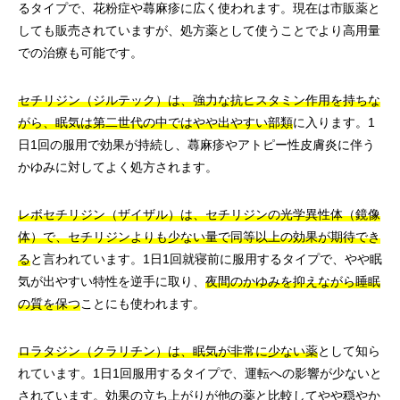
るタイプで、花粉症や蕁麻疹に広く使われます。現在は市販薬と
しても販売されていますが、処方薬として使うことでより高用量
での治療も可能です。
セチリジン（ジルテック）は、強力な抗ヒスタミン作用を持ちな
がら、眠気は第二世代の中ではやや出やすい部類
に入ります。1
日1回の服用で効果が持続し、蕁麻疹やアトピー性皮膚炎に伴う
かゆみに対してよく処方されます。
レボセチリジン（ザイザル）は、セチリジンの光学異性体（鏡像
体）で、セチリジンよりも少ない量で同等以上の効果が期待でき
る
と言われています。1日1回就寝前に服用するタイプで、やや眠
気が出やすい特性を逆手に取り、
夜間のかゆみを抑えながら睡眠
の質を保つ
ことにも使われます。
ロラタジン（クラリチン）は、眠気が非常に少ない薬
として知ら
れています。1日1回服用するタイプで、運転への影響が少ないと
されています。効果の立ち上がりが他の薬と比較してやや穏やか