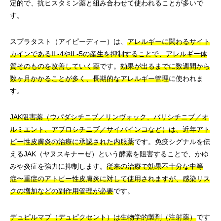
定的で、抗ヒスタミン薬と組み合わせて使われることが多いで
す。
スプラタスト（アイピーディー）は、
アレルギーに関わるサイト
カインであるIL-4やIL-5の産生を抑制することで、アレルギー体
質そのものを改善していく薬
です。
効果が出るまでに数週間から
数ヶ月かかることが多く、長期的なアレルギー管理
に使われま
す。
JAK阻害薬（ウパダシチニブ／リンヴォック、バリシチニブ／オ
ルミエント、アブロシチニブ／サイバインコなど）は、近年アト
ピー性皮膚炎の治療に承認された内服薬
です。免疫シグナルを伝
えるJAK（ヤヌスキナーゼ）という酵素を阻害することで、かゆ
みや炎症を強力に抑制します。
従来の治療で効果不十分な中等
症〜重症のアトピー性皮膚炎に対して使用されますが、感染リス
クの増加などの副作用管理が必要
です。
デュピルマブ（デュピクセント）は生物学的製剤（注射薬）
です