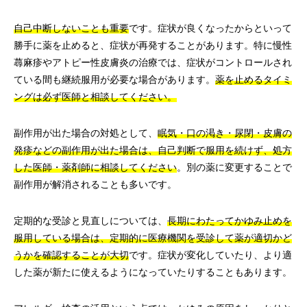
自己中断しないことも重要
です。症状が良くなったからといって
勝手に薬を止めると、症状が再発することがあります。特に慢性
蕁麻疹やアトピー性皮膚炎の治療では、症状がコントロールされ
ている間も継続服用が必要な場合があります。
薬を止めるタイミ
ングは必ず医師と相談してください。
副作用が出た場合の対処として、
眠気・口の渇き・尿閉・皮膚の
発疹などの副作用が出た場合は、自己判断で服用を続けず、処方
した医師・薬剤師に相談してください
。別の薬に変更することで
副作用が解消されることも多いです。
定期的な受診と見直しについては、
長期にわたってかゆみ止めを
服用している場合は、定期的に医療機関を受診して薬が適切かど
うかを確認することが大切
です。症状が変化していたり、より適
した薬が新たに使えるようになっていたりすることもあります。