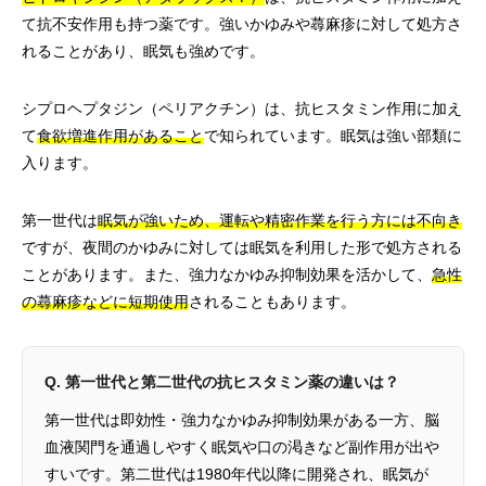
て抗不安作用も持つ薬です。強いかゆみや蕁麻疹に対して処方さ
れることがあり、眠気も強めです。
シプロヘプタジン（ペリアクチン）は、抗ヒスタミン作用に加え
て
食欲増進作用があること
で知られています。眠気は強い部類に
入ります。
第一世代は
眠気が強いため、運転や精密作業を行う方には不向き
ですが、夜間のかゆみに対しては眠気を利用した形で処方される
ことがあります。また、強力なかゆみ抑制効果を活かして、
急性
の蕁麻疹などに短期使用
されることもあります。
Q. 第一世代と第二世代の抗ヒスタミン薬の違いは？
第一世代は即効性・強力なかゆみ抑制効果がある一方、脳
血液関門を通過しやすく眠気や口の渇きなど副作用が出や
すいです。第二世代は1980年代以降に開発され、眠気が