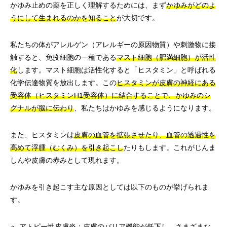
かゆみ止めの薬を正しく理解するためには、まず
かゆみがどのよ
うにして生まれるのかを知ること
が大切です。
私たちの体がアレルゲン（アレルギーの原因物質）や刺激物に接
触すると、免疫細胞の一種である
マスト細胞（肥満細胞）が活性
化
します。マスト細胞は活性化すると「ヒスタミン」と呼ばれる
化学伝達物質を放出します。この
ヒスタミンが皮膚の神経にある
受容体（ヒスタミンH1受容体）に結合することで、かゆみのシ
グナルが脳に伝わり
、私たちはかゆみを感じるようになります。
また、ヒスタミンは
皮膚の血管を拡張させたり、血管の透過性を
高めて浮腫（むくみ）を引き起こし
たりもします。これがじんま
しんや皮膚の赤みとして現れます。
かゆみを引き起こす主な原因としては以下のものが挙げられま
す。
アトピー性皮膚炎
：皮膚のバリア機能が低下し、さまざまな