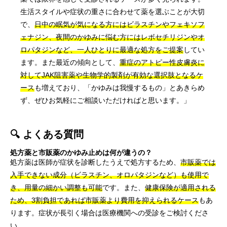
生活スタイルや症状の重さに合わせて薬を選ぶことが大切
で、
日中の眠気が気になる方にはビラスチンやフェキソフ
ェナジン、夜間のかゆみに悩む方にはレボセチリジンやオ
ロパタジンなど、一人ひとりに最適な処方をご提案
してい
ます。また最近の傾向として、
重症のアトピー性皮膚炎に
対してJAK阻害薬や生物学的製剤が有効な選択肢となるケ
ース
も増えており、「かゆみは我慢するもの」とあきらめ
ず、ぜひお気軽にご相談いただければと思います。」
🔍 よくある質問
処方薬と市販薬のかゆみ止めは何が違うの？
処方薬は医師が症状を診断したうえで処方するため、
市販薬では
入手できない成分（ビラスチン、オロパタジンなど）も使用で
き、用量の細かい調整も可能
です。また、
健康保険が適用される
ため、3割負担であれば市販薬より費用を抑えられるケース
もあ
ります。症状が長引く場合は医療機関への受診をご検討くださ
い。