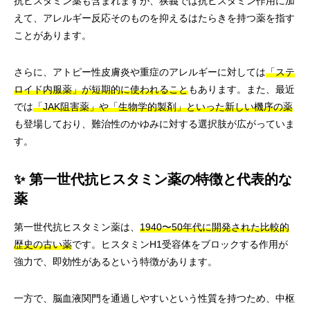
抗ヒスタミン薬も含まれますが、狭義では抗ヒスタミン作用に加
えて、アレルギー反応そのものを抑えるはたらきを持つ薬を指す
ことがあります。
さらに、アトピー性皮膚炎や重症のアレルギーに対しては
「ステ
ロイド内服薬」が短期的に使われること
もあります。また、最近
では
「JAK阻害薬」や「生物学的製剤」といった新しい機序の薬
も登場しており、難治性のかゆみに対する選択肢が広がっていま
す。
✨ 第一世代抗ヒスタミン薬の特徴と代表的な
薬
第一世代抗ヒスタミン薬は、
1940〜50年代に開発された比較的
歴史の古い薬
です。ヒスタミンH1受容体をブロックする作用が
強力で、即効性があるという特徴があります。
一方で、脳血液関門を通過しやすいという性質を持つため、中枢