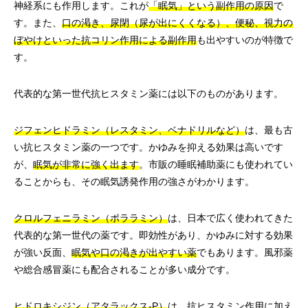
神経系にも作用します。これが
「眠気」という副作用の原因
で
す。また、
口の渇き、尿閉（尿が出にくくなる）、便秘、視力の
ぼやけといった抗コリン作用による副作用
も出やすいのが特徴で
す。
代表的な第一世代抗ヒスタミン薬には以下のものがあります。
ジフェンヒドラミン（レスタミン、ベナドリルなど）
は、最も古
い抗ヒスタミン薬の一つです。かゆみを抑える効果は高いです
が、
眠気が非常に強く出ます
。市販の睡眠補助薬にも使われてい
ることからも、その眠気誘発作用の強さがわかります。
クロルフェニラミン（ポララミン）
は、日本で広く使われてきた
代表的な第一世代の薬です。即効性があり、かゆみに対する効果
が強い反面、
眠気や口の渇きが出やすい薬
でもあります。風邪薬
や総合感冒薬にも配合されることが多い成分です。
ヒドロキシジン（アタラックス-P）
は、抗ヒスタミン作用に加え