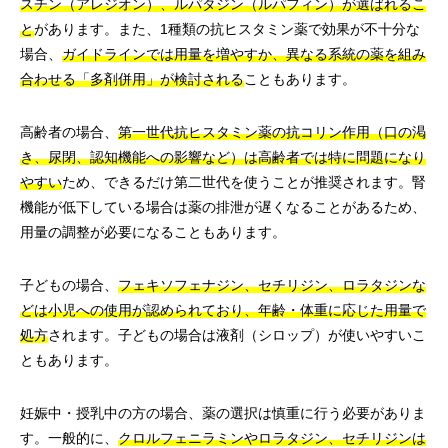
スチン（アレジオン）、ルパタジン（ルパフィン）が選ばれるこ
と
があります。また、1種類の抗ヒスタミン薬で効果が不十分な
場合、
ガイドラインでは用量を増やすか、異なる系統の薬を組み
合わせる「多剤併用」が検討される
こともあります。
高齢者の場合、
第一世代抗ヒスタミン薬の抗コリン作用（口の渇
き、尿閉、認知機能への影響など）は高齢者では特に問題になり
やすい
ため、できるだけ第二世代を使うことが推奨されます。腎
機能が低下している場合は薬の排泄が遅くなることがあるため、
用量の調整が必要になることもあります。
子どもの場合、
フェキソフェナジン、セチリジン、ロラタジンな
どは小児への使用が認められており、年齢・体重に応じた用量で
処方
されます。子どもの場合は液剤（シロップ）が使いやすいこ
ともあります。
妊娠中・授乳中の方の場合、薬の選択は慎重に行う必要がありま
す。一般的に、
クロルフェニラミンやロラタジン、セチリジンは