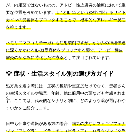
が、内服薬ではないものの、アトピー性皮膚炎の治療において重
要な位置を占めています。
IL-4とIL-13という炎症に関わるサイト
カインの受容体をブロックすることで、根本的なアレルギー炎症
を抑えます。
ネモリズマブ（ミチーガ）も注射製剤ですが、かゆみの神経伝達
に深くかかわるIL-31受容体をブロックする薬で、アトピー性皮
膚炎のかゆみに特化した治療薬
として注目されています。
💡 症状・生活スタイル別の選び方ガイド
処方薬を選ぶ際には、症状の種類や重症度だけでなく、患者さん
の生活スタイルや職業、年齢、他に服用中の薬なども考慮されま
す。ここでは、代表的なシナリオ別に、どのような薬が選ばれや
すいかをご紹介します。
日中も仕事や運転がある方の場合、
眠気の少ないフェキソフェナ
ジン（アレグラ）、ビラスチン（ビラノア）、ロラタジン（クラ