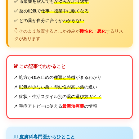
✅ 市販薬を飲んでも
かゆみがぶり返す
✅ 薬の眠気で
仕事・授業中に眠くなる
✅ どの薬が自分に合うか
わからない
👇 そのまま放置すると…かゆみが
慢性化・悪化
するリス
クがあります
🚨 この記事でわかること
📌 処方かゆみ止めの
種類と特徴
がまるわかり
📌
眠気が少ない薬・即効性が高い薬
の違い
📌 症状・生活スタイル別の
薬の選び方ガイド
📌 重症アトピーに使える
最新治療薬
の情報
👩‍⚕️ 皮膚科専門医からひとこと