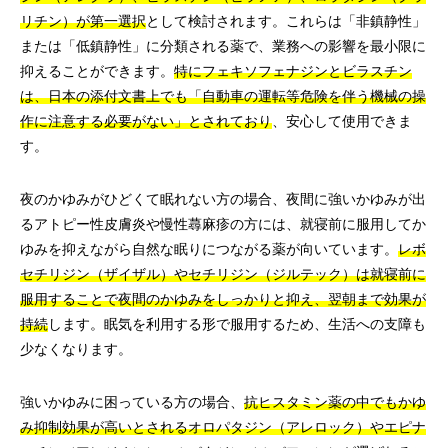
リチン）が第一選択
として検討されます。これらは「非鎮静性」
または「低鎮静性」に分類される薬で、業務への影響を最小限に
抑えることができます。
特にフェキソフェナジンとビラスチン
は、日本の添付文書上でも「自動車の運転等危険を伴う機械の操
作に注意する必要がない」とされており
、安心して使用できま
す。
夜のかゆみがひどくて眠れない方の場合、夜間に強いかゆみが出
るアトピー性皮膚炎や慢性蕁麻疹の方には、就寝前に服用してか
ゆみを抑えながら自然な眠りにつながる薬が向いています。
レボ
セチリジン（ザイザル）やセチリジン（ジルテック）は就寝前に
服用することで夜間のかゆみをしっかりと抑え、翌朝まで効果が
持続
します。眠気を利用する形で服用するため、生活への支障も
少なくなります。
強いかゆみに困っている方の場合、
抗ヒスタミン薬の中でもかゆ
み抑制効果が高いとされるオロパタジン（アレロック）やエピナ