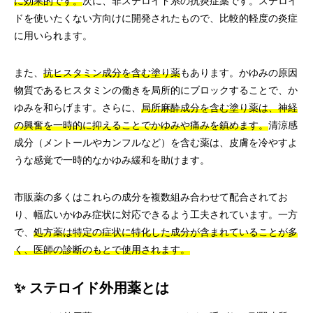
に効果的です。
次に、非ステロイド系の抗炎症薬です。ステロイ
ドを使いたくない方向けに開発されたもので、比較的軽度の炎症
に用いられます。
また、
抗ヒスタミン成分を含む塗り薬
もあります。かゆみの原因
物質であるヒスタミンの働きを局所的にブロックすることで、か
ゆみを和らげます。さらに、
局所麻酔成分を含む塗り薬は、神経
の興奮を一時的に抑えることでかゆみや痛みを鎮めます。
清涼感
成分（メントールやカンフルなど）を含む薬は、皮膚を冷やすよ
うな感覚で一時的なかゆみ緩和を助けます。
市販薬の多くはこれらの成分を複数組み合わせて配合されてお
り、幅広いかゆみ症状に対応できるよう工夫されています。一方
で、
処方薬は特定の症状に特化した成分が含まれていることが多
く、医師の診断のもとで使用されます。
✨ ステロイド外用薬とは