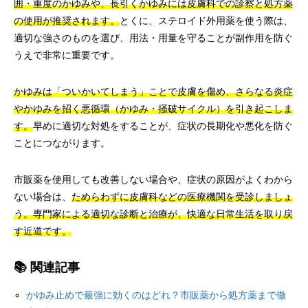
囲・重度のかゆみや、長引くかゆみには皮膚科での診察と処方薬
の使用が推奨されます。
とくに、ステロイド外用薬を使う際は、
適切な強さのものを選び、用法・用量を守ることが副作用を防ぐ
うえで非常に重要です。
かゆみは「ついかいてしまう」ことで皮膚を傷め、さらなる炎症
やかゆみを招く悪循環（かゆみ・掻破サイクル）を引き起こしま
す。
早めに適切な対処をすることが、症状の長期化や悪化を防ぐ
ことにつながります。
市販薬を使用しても改善しない場合や、症状の原因がよくわから
ない場合は、
ためらわずに皮膚科などの医療機関を受診しましょ
う。専門家による適切な診断と治療が、快適な日常生活を取り戻
す近道です。
📚 関連記事
かゆみ止めで最強に効くのはどれ？市販薬から処方薬まで徹