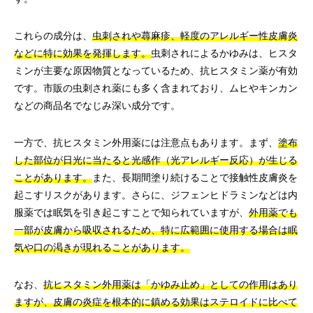
これらの成分は、
虫刺されや蕁麻疹、軽度のアレルギー性皮膚炎
などに特に効果を発揮します。
虫刺されによるかゆみは、ヒスタ
ミンが主要な原因物質となっているため、抗ヒスタミン薬が有効
です。市販の虫刺され薬にも多く含まれており、ムヒやキンカン
などの商品名でなじみ深い成分です。
一方で、抗ヒスタミン外用薬には注意点もあります。まず、
塗布
した部位が日光に当たると光感作（光アレルギー反応）が生じる
ことがあります。
また、長期間塗り続けることで接触性皮膚炎を
起こすリスクがあります。さらに、ジフェンヒドラミンなどは内
服薬では眠気を引き起こすことで知られていますが、
外用薬でも
一部が皮膚から吸収されるため、特に広範囲に使用する場合は眠
気や口の渇きが現れることがあります。
なお、
抗ヒスタミン外用薬は「かゆみ止め」としての作用はあり
ますが、皮膚の炎症を根本的に鎮める効果はステロイドに比べて