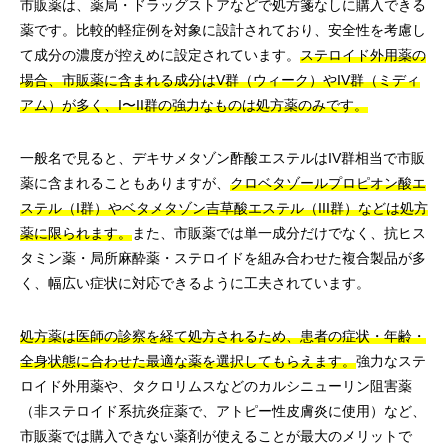
市販薬は、薬局・ドラッグストアなどで処方箋なしに購入できる
薬です。比較的軽症例を対象に設計されており、安全性を考慮し
て成分の濃度が控えめに設定されています。
ステロイド外用薬の
場合、市販薬に含まれる成分はV群（ウィーク）やIV群（ミディ
アム）が多く、I〜II群の強力なものは処方薬のみです。
一般名で見ると、デキサメタゾン酢酸エステルはIV群相当で市販
薬に含まれることもありますが、
クロベタゾールプロピオン酸エ
ステル（I群）やベタメタゾン吉草酸エステル（III群）などは処方
薬に限られます。
また、市販薬では単一成分だけでなく、抗ヒス
タミン薬・局所麻酔薬・ステロイドを組み合わせた複合製品が多
く、幅広い症状に対応できるように工夫されています。
処方薬は医師の診察を経て処方されるため、患者の症状・年齢・
全身状態に合わせた最適な薬を選択してもらえます。
強力なステ
ロイド外用薬や、タクロリムスなどのカルシニューリン阻害薬
（非ステロイド系抗炎症薬で、アトピー性皮膚炎に使用）など、
市販薬では購入できない薬剤が使えることが最大のメリットで