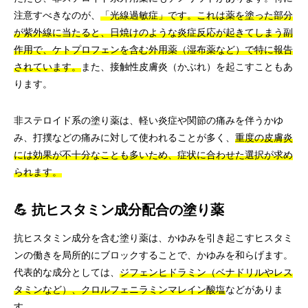
注意すべきなのが、
「光線過敏症」です。これは薬を塗った部分
が紫外線に当たると、日焼けのような炎症反応が起きてしまう副
作用で、ケトプロフェンを含む外用薬（湿布薬など）で特に報告
されています。
また、接触性皮膚炎（かぶれ）を起こすこともあ
ります。
非ステロイド系の塗り薬は、軽い炎症や関節の痛みを伴うかゆ
み、打撲などの痛みに対して使われることが多く、
重度の皮膚炎
には効果が不十分なことも多いため、症状に合わせた選択が求め
られます。
💪 抗ヒスタミン成分配合の塗り薬
抗ヒスタミン成分を含む塗り薬は、かゆみを引き起こすヒスタミ
ンの働きを局所的にブロックすることで、かゆみを和らげます。
代表的な成分としては、
ジフェンヒドラミン（ベナドリルやレス
タミンなど）、クロルフェニラミンマレイン酸塩
などがありま
す。