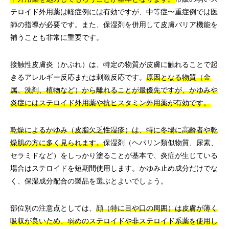
テロイド外用薬は軽症例には有効ですが、中等症〜重症例では医
師の指導が必要です。また、保湿剤を併用して皮膚バリア機能を
補うことも非常に重要です。
接触性皮膚炎（かぶれ）は、特定の物質が皮膚に触れることで起
きるアレルギー反応または刺激反応です。
原因となる物質（金
属、洗剤、植物など）から離れることが最優先ですが、かゆみや
炎症にはステロイド外用薬や抗ヒスタミン外用薬が有効です。
乾燥によるかゆみ（皮脂欠乏性湿疹）は、特に冬場に高齢者や乾
燥肌の方に多く見られます。
保湿剤（ヘパリン類似物質、尿素、
セラミドなど）をしっかり塗ることが基本で、炎症が生じている
場合はステロイドを短期間使用します。かゆみ止め成分だけでな
く、保湿成分配合の製品を選ぶとよいでしょう。
部位別の注意点としては、
顔（特に目や口の周囲）は皮膚が薄く
吸収が良いため、弱めのステロイドや非ステロイド系薬を使用し