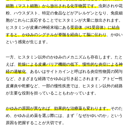
細胞（マスト細胞）から放出される化学物質です。
虫刺されや花
粉、ハウスダスト、特定の食品などがアレルゲンとなり、免疫細
胞がこれらに反応することでヒスタミンが大量に放出されます。
ヒスタミンが皮膚の神経末端にある
受容体（H1受容体）に結合
すると、かゆみのシグナルが脊髄を経由して脳に伝わり
、かゆい
という感覚が生じます。
一方、ヒスタミン以外のかゆみのメカニズムも存在します。たと
えば、
乾燥による皮膚バリア機能の低下、慢性的な炎症による神
経の過敏化
、あるいはサイトカインと呼ばれる炎症性物質の関与
など、さまざまな経路でかゆみは引き起こされます。アトピー性
皮膚炎や乾癬など、一部の慢性疾患では、ヒスタミン以外の経路
が主要な役割を担っていることもわかっています。
かゆみの原因が異なれば、効果的な治療薬も変わります。
そのた
め、かゆみ止め薬を選ぶ際には、まず「なぜかゆいのか」という
原因を把握することが大切です。