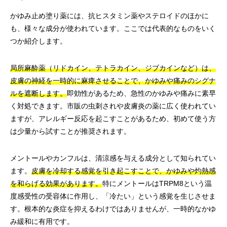
かゆみ止め塗り薬には、抗ヒスタミン薬やステロイドのほかに
も、様々な成分が使われています。ここでは代表的なものをいく
つか紹介します。
局所麻酔薬（リドカイン、テトラカイン、ジブカインなど）は、
皮膚の神経を一時的に麻痺させることで、かゆみや痛みのシグナ
ルを遮断します。
即効性があるため、急性のかゆみや痛みに素早
く対処できます。市販の虫刺されや皮膚炎の薬に広く使われてい
ますが、アレルギー反応を起こすことがあるため、初めて使う方
は少量から試すことが推奨されます。
メントールやカンフルは、清涼感を与える成分として知られてい
ます。
皮膚を冷却する感覚を引き起こすことで、かゆみや灼熱感
を和らげる効果があります。
特にメントールはTRPM8という温
度感受性の受容体に作用し、「冷たい」という感覚を生じさせま
す。根本的な炎症を抑えるわけではありませんが、一時的なかゆ
み緩和に有用です。