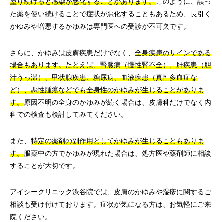
塗り続けると感染が悪化することがあります。
このように、誤っ
た薬を使い続けることで症状が悪化することもあるため、長引く
かゆみや増悪するかゆみは専門医への受診が不可欠です。
さらに、かゆみは皮膚疾患だけでなく、
全身疾患のサインである
場合もあります。たとえば、腎臓病（慢性腎不全）、肝疾患（胆
汁うっ滞）、甲状腺疾患、糖尿病、血液疾患（真性多血症な
ど）、悪性腫瘍などでも全身性のかゆみが生じることがありま
す。
原因不明の全身のかゆみが続く場合は、皮膚科だけでなく内
科での検査も検討してみてください。
また、
特定の薬剤の副作用としてかゆみが生じることもありま
す。
服薬中の方でかゆみが現れた場合は、処方医や薬剤師に相談
することが大切です。
アイシークリニック渋谷院では、皮膚のかゆみや湿疹に関するご
相談も受け付けております。症状が気になる方は、お気軽にご来
院ください。