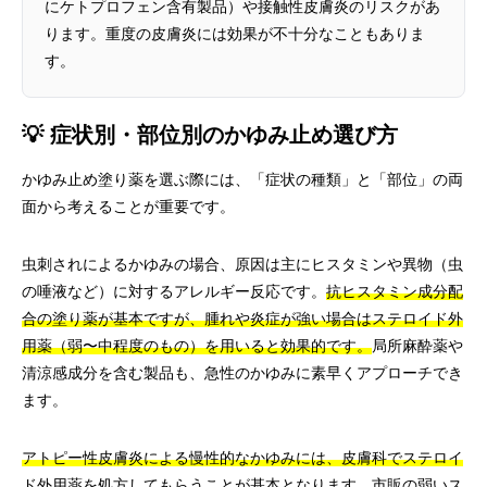
にケトプロフェン含有製品）や接触性皮膚炎のリスクがあ
ります。重度の皮膚炎には効果が不十分なこともありま
す。
💡 症状別・部位別のかゆみ止め選び方
かゆみ止め塗り薬を選ぶ際には、「症状の種類」と「部位」の両
面から考えることが重要です。
虫刺されによるかゆみの場合、原因は主にヒスタミンや異物（虫
の唾液など）に対するアレルギー反応です。
抗ヒスタミン成分配
合の塗り薬が基本ですが、腫れや炎症が強い場合はステロイド外
用薬（弱〜中程度のもの）を用いると効果的です。
局所麻酔薬や
清涼感成分を含む製品も、急性のかゆみに素早くアプローチでき
ます。
アトピー性皮膚炎による慢性的なかゆみには、皮膚科でステロイ
ド外用薬を処方してもらうことが基本となります。
市販の弱いス