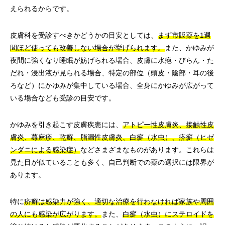
えられるからです。
皮膚科を受診すべきかどうかの目安としては、
まず市販薬を1週
間ほど使っても改善しない場合が挙げられます。
また、かゆみが
夜間に強くなり睡眠が妨げられる場合、皮膚に水疱・びらん・た
だれ・浸出液が見られる場合、特定の部位（頭皮・陰部・耳の後
ろなど）にかゆみが集中している場合、全身にかゆみが広がって
いる場合なども受診の目安です。
かゆみを引き起こす皮膚疾患には、
アトピー性皮膚炎、接触性皮
膚炎、蕁麻疹、乾癬、脂漏性皮膚炎、白癬（水虫）、疥癬（ヒゼ
ンダニによる感染症）
などさまざまなものがあります。これらは
見た目が似ていることも多く、自己判断での薬の選択には限界が
あります。
特に
疥癬は感染力が強く、適切な治療を行わなければ家族や周囲
の人にも感染が広がります。
また、
白癬（水虫）にステロイドを