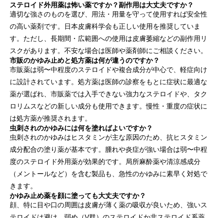
ステロイド外用薬は怖い薬ですか？副作用は大丈夫ですか？
適切な強さのものを選び、用法・用量を守って使用すれば安全性
の高い薬剤です。日本皮膚科学会も正しい使用を推奨していま
す。ただし、長期間・広範囲への使用は皮膚萎縮などの副作用リ
スクがあります。不安な場合は医師や薬剤師にご相談ください。
市販のかゆみ止めと処方薬は何が違うのですか？
市販薬は弱〜中程度のステロイドや複合成分が中心で、軽症向け
に設計されています。処方薬は医師の診察をもとに症状に最適な
薬が選ばれ、市販薬では入手できない強力なステロイドや、タク
ロリムスなどの新しい成分も使用できます。慢性・重度の症状に
は処方薬が推奨されます。
虫刺されのかゆみには何を塗ればよいですか？
虫刺されのかゆみはヒスタミンが主な原因のため、抗ヒスタミン
成分配合の塗り薬が基本です。腫れや炎症が強い場合は弱〜中程
度のステロイド外用薬が効果的です。局所麻酔薬や清涼感成分
（メントールなど）を含む製品も、急性のかゆみに素早く対処で
きます。
かゆみ止め薬を顔に塗っても大丈夫ですか？
顔、特に目や口の周囲は皮膚が薄く薬の吸収が良いため、強いス
テロイドは避け、弱め（V群）のステロイドか非ステロイド系薬