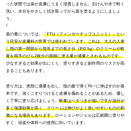
った状態では薬が皮膚にうまく浸透しません。石けんや水で軽く
洗い、水分をやさしく拭き取ってから薬を塗るようにしましょ
う。
薬の量については、
「FTU（フィンガーチップユニット）」とい
う目安が皮膚科の世界では使われています。これは、大人の人差
し指の第一関節から指先までの長さ分（約0.5g）のクリームや軟
膏を両手のひら2枚分の面積に塗る量が適量とされるものです。
少なすぎると効果が出にくく、塗りすぎると副作用のリスクが高
まることもあります。
塗り方は、患部に適量を出し、指の腹で薄く均一に伸ばすのが基
本です。強くこすりつけると皮膚を傷めることがあるため、優し
く丁寧に塗り広げましょう。
軟膏はベタつきが強いですが油分が
多く保護効果が高く、クリームは伸びがよく使いやすいものの刺
激になる場合もあります。
ローションやジェルは広範囲に塗りや
すく、頭皮や体幹への使用に向いています。