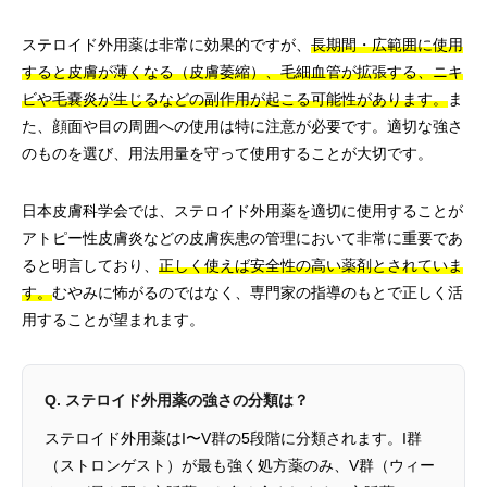
ステロイド外用薬は非常に効果的ですが、
長期間・広範囲に使用
すると皮膚が薄くなる（皮膚萎縮）、毛細血管が拡張する、ニキ
ビや毛嚢炎が生じるなどの副作用が起こる可能性があります。
ま
た、顔面や目の周囲への使用は特に注意が必要です。適切な強さ
のものを選び、用法用量を守って使用することが大切です。
日本皮膚科学会では、ステロイド外用薬を適切に使用することが
アトピー性皮膚炎などの皮膚疾患の管理において非常に重要であ
ると明言しており、
正しく使えば安全性の高い薬剤とされていま
す。
むやみに怖がるのではなく、専門家の指導のもとで正しく活
用することが望まれます。
Q. ステロイド外用薬の強さの分類は？
ステロイド外用薬はI〜V群の5段階に分類されます。I群
（ストロンゲスト）が最も強く処方薬のみ、V群（ウィー