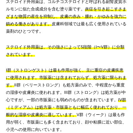
ステロイド外用薬は、コルチコステロイドと呼ばれる副腎皮質ホ
ルモンに似た合成成分を含む塗り薬です。
炎症を引き起こすさま
ざまな物質の産生を抑制し、皮膚の赤み・腫れ・かゆみを強力に
鎮める働きがあります。
皮膚科領域では最も広く使用されている
薬剤のひとつです。
ステロイド外用薬は、その強さによって5段階（I〜V群）に分類
されています。
I群（ストロンゲスト）は最も作用が強く、主に重症の皮膚疾患
に使用されます。市販薬には含まれておらず、処方薬に限られま
す。
II群（ベリーストロング）も処方薬のみで、中程度から重度
の湿疹や皮膚炎に使われます。III群（ストロング）は処方薬が中
心ですが、一部の市販薬にも弱めのものが含まれています。
IV群
（ミディアム）は処方薬・市販薬ともに幅広く使われており、一
般的な湿疹や皮膚炎に適しています。
V群（ウィーク）は最も作
用が弱く、市販薬にも多く含まれており、顔や粘膜に近い部位、
小児への使用に向いています。