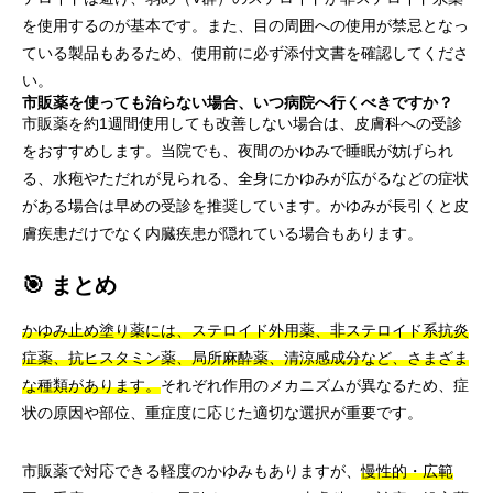
を使用するのが基本です。また、目の周囲への使用が禁忌となっ
ている製品もあるため、使用前に必ず添付文書を確認してくださ
い。
市販薬を使っても治らない場合、いつ病院へ行くべきですか？
市販薬を約1週間使用しても改善しない場合は、皮膚科への受診
をおすすめします。当院でも、夜間のかゆみで睡眠が妨げられ
る、水疱やただれが見られる、全身にかゆみが広がるなどの症状
がある場合は早めの受診を推奨しています。かゆみが長引くと皮
膚疾患だけでなく内臓疾患が隠れている場合もあります。
🎯 まとめ
かゆみ止め塗り薬には、ステロイド外用薬、非ステロイド系抗炎
症薬、抗ヒスタミン薬、局所麻酔薬、清涼感成分など、さまざま
な種類があります。
それぞれ作用のメカニズムが異なるため、症
状の原因や部位、重症度に応じた適切な選択が重要です。
市販薬で対応できる軽度のかゆみもありますが、
慢性的・広範