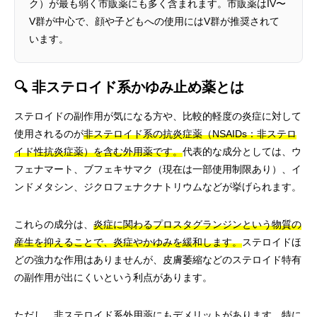
ク）が最も弱く市販薬にも多く含まれます。市販薬はIV〜
V群が中心で、顔や子どもへの使用にはV群が推奨されて
います。
🔍 非ステロイド系かゆみ止め薬とは
ステロイドの副作用が気になる方や、比較的軽度の炎症に対して
使用されるのが
非ステロイド系の抗炎症薬（NSAIDs：非ステロ
イド性抗炎症薬）を含む外用薬です。
代表的な成分としては、ウ
フェナマート、ブフェキサマク（現在は一部使用制限あり）、イ
ンドメタシン、ジクロフェナクナトリウムなどが挙げられます。
これらの成分は、
炎症に関わるプロスタグランジンという物質の
産生を抑えることで、炎症やかゆみを緩和します。
ステロイドほ
どの強力な作用はありませんが、皮膚萎縮などのステロイド特有
の副作用が出にくいという利点があります。
ただし、非ステロイド系外用薬にもデメリットがあります。特に