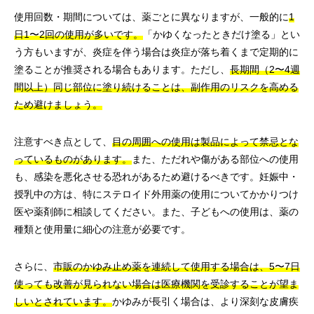
使用回数・期間については、薬ごとに異なりますが、一般的に
1
日1〜2回の使用が多いです。
「かゆくなったときだけ塗る」とい
う方もいますが、炎症を伴う場合は炎症が落ち着くまで定期的に
塗ることが推奨される場合もあります。ただし、
長期間（2〜4週
間以上）同じ部位に塗り続けることは、副作用のリスクを高める
ため避けましょう。
注意すべき点として、
目の周囲への使用は製品によって禁忌とな
っているものがあります。
また、ただれや傷がある部位への使用
も、感染を悪化させる恐れがあるため避けるべきです。妊娠中・
授乳中の方は、特にステロイド外用薬の使用についてかかりつけ
医や薬剤師に相談してください。また、子どもへの使用は、薬の
種類と使用量に細心の注意が必要です。
さらに、
市販のかゆみ止め薬を連続して使用する場合は、5〜7日
使っても改善が見られない場合は医療機関を受診することが望ま
しいとされています。
かゆみが長引く場合は、より深刻な皮膚疾