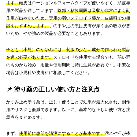
ます。
頭皮はローションやフォームタイプが使いやすく、頭皮専
用の製品が適しています。
陰部・粘膜周囲は吸収が非常によく副
作用が出やすいため、専用の弱いステロイド薬か、皮膚科での相
談をおすすめします。
手の平や足の裏は皮膚が厚く薬の吸収が悪
いため、やや強めの製品が必要なこともあります。
子ども（小児）のかゆみには、刺激の少ない成分で作られた製品
を選ぶ必要があります。
ステロイドを使用する場合でも、弱い群
のものから始め、用量や使用期間に特に注意が必要です。不安な
場合は小児科や皮膚科に相談してください。
📌 塗り薬の正しい使い方と注意点
かゆみ止め塗り薬は、正しく使うことで効果が最大化され、副作
用のリスクも低減できます。以下に、基本的な正しい使い方と注
意点をまとめます。
まず、
使用前に患部を清潔にすることが基本です。
汚れや汗が残