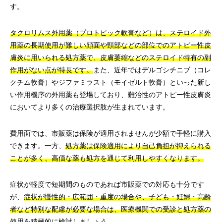
す。
タクロリムス外用薬（プロトピック軟膏など）は、ステロイド外
用薬の長期使用が難しい顔面や頸部などの部位でのアトピー性皮
膚炎に用いられる処方薬で、皮膚萎縮などのステロイド特有の副
作用がない点が特長です。
また、近年ではデルゴシチニブ（コレ
クチム軟膏）やジファミラスト（モイゼルト軟膏）といった新し
い作用機序の外用薬も登場しており、難治性のアトピー性皮膚炎
においてより多くの治療選択肢が生まれています。
費用面では、市販薬は保険が適用されませんが少額で手軽に購入
できます。一方、
処方薬は保険適用により自己負担が抑えられる
ことが多く、高価な薬も処方を通じて利用しやすくなります。
症状が軽度で短期間のものであれば市販薬での対応も十分です
が、
症状が慢性的・広範囲・重度の場合や、子ども・妊婦・高齢
者など特別な配慮が必要な場合は、医療機関での受診と処方薬の
使用を積極的に検討しましょう。