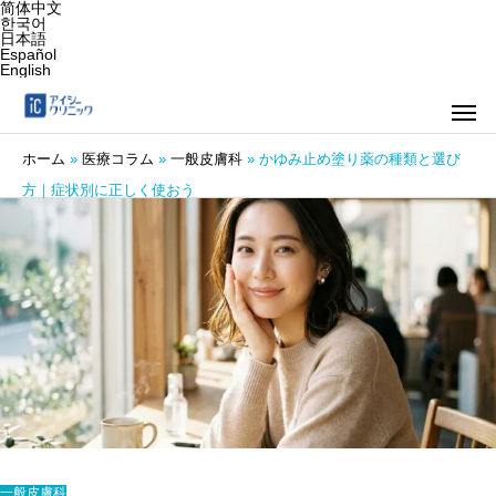
简体中文
한국어
日本語
Español
English
ホーム
»
医療コラム
»
一般皮膚科
»
かゆみ止め塗り薬の種類と選び
方｜症状別に正しく使おう
一般皮膚科