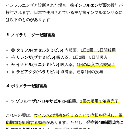
インフルエンザと診断された場合、
抗インフルエンザ薬
の投与が
検討されます。日本で使用されている主な抗インフルエンザ薬に
は以下のものがあります:
💊 ノイラミニダーゼ阻害薬
🔵
タミフル(オセルタミビル)
:内服薬。
1日2回、5日間服用
💨
リレンザ(ザナミビル)
:吸入薬。1日2回、5日間吸入
🌟
イナビル(ラニナミビル)
:吸入薬。
1回の吸入で治療完了
💉
ラピアクタ(ペラミビル)
:点滴薬。通常1回の投与
🔬 ポリメラーゼ阻害薬
✨
ゾフルーザ(バロキサビル)
:内服薬。
1回の服用で治療完了
これらの薬は、
ウイルスの増殖を抑えることで症状を軽減し、罹
病期間を短縮する効果
があります。ただし、
発症後48時間以内に