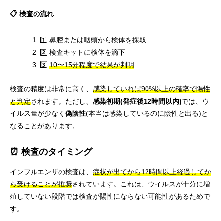
📋 検査の流れ
1️⃣ 鼻腔または咽頭から検体を採取
2️⃣ 検査キットに検体を滴下
3️⃣
10〜15分程度で結果が判明
検査の精度は非常に高く、
感染していれば90%以上の確率で陽性
と判定
されます。ただし、
感染初期(発症後12時間以内)
では、ウ
イルス量が少なく
偽陰性
(本当は感染しているのに陰性と出る)と
なることがあります。
⏰ 検査のタイミング
インフルエンザの検査は、
症状が出てから12時間以上経過してか
ら受けることが推奨
されています。これは、ウイルスが十分に増
殖していない段階では検査が陽性にならない可能性があるためで
す。