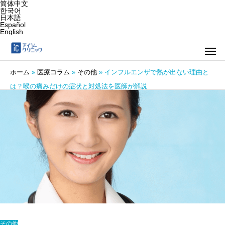
简体中文
한국어
日本語
Español
English
ホーム
»
医療コラム
»
その他
»
インフルエンザで熱が出ない理由と
は？喉の痛みだけの症状と対処法を医師が解説
その他