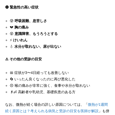
🔴 緊急性の高い症状
😰
呼吸困難、息苦しさ
💔
胸の痛み
😵
意識障害、もうろうとする
⚡
けいれん
💧
水分が取れない、尿が出ない
⚠️ その他の受診の目安
📅 症状が3〜4日経っても改善しない
🔄 いったん良くなったのに再び悪化した
😣 喉の痛みが非常に強く、食事や水分が取れない
👴👶 高齢者や乳幼児、基礎疾患のある方
なお、微熱が続く場合の詳しい原因については、「
微熱が1週間
続く原因とは？考えられる病気と受診の目安を医師が解説
」も併