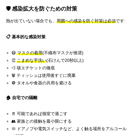
🛡️ 感染拡大を防ぐための対策
熱が出ていない場合でも、
周囲への感染を防ぐ対策は必須
です:
📋 基本的な感染対策
😷
マスクの着用
(不織布マスクが推奨)
👏
こまめな手洗い
(石けんで20秒以上)
💨 咳エチケットの徹底
🗑️ ティッシュは使用後すぐに廃棄
🚫 タオルや食器の共用を避ける
🏠 自宅での隔離
🚪 可能であれば個室で過ごす
👥 家族との接触を最小限にする
🧼 ドアノブや電気スイッチなど、よく触る場所をアルコール