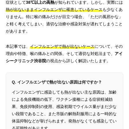
症状として
38℃以上の高熱
が知られています。しかし、実際には
熱が出ないままインフルエンザに罹患しているケース
も少なくあ
りません。特に喉の痛みだけが目立つ場合、「ただの風邪かな」
と軽く考えてしまい、適切な治療や感染対策が遅れてしまうこと
があります。
本記事では、
インフルエンザで熱が出ないケース
について、その
理由や特徴、喉の痛みとの関係、そして適切な対処法まで、
アイ
シークリニック渋谷院
の視点から詳しく解説いたします。
Q. インフルエンザで熱が出ない原因は何ですか？
インフルエンザに感染しても熱が出ない主な原因は、加齢
による免疫機能の低下、ワクチン接種による症状軽減効
果、免疫抑制剤の使用、感染初期でウイルス量がまだ少な
い段階であること、また市販の解熱剤服用による一時的な
体温抑制などが挙げられます。発熱がなくても感染してい
る可能性があります。