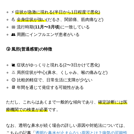
⚡
症状が急激に現れる(半日から1日程度で悪化)
💪
全身症状が強い
(だるさ、関節痛、筋肉痛など)
📅 流行時期(
11月〜3月頃
)に一致している
👥 周囲にインフルエンザ患者がいる
🤧 風邪(普通感冒)の特徴
🐌 症状がゆっくりと現れる(2〜3日かけて悪化)
👃 局所症状が中心(鼻水、くしゃみ、喉の痛みなど)
😊 比較的軽症で、日常生活に支障が少ない
📆 年間を通じて発症する可能性がある
ただし、これらはあくまで一般的な傾向であり、
確定診断には医
療機関での検査が必要
です。
なお、透明な鼻水が続く場合の詳しい原因や対処法については、
こちらの記事「
透明な鼻水が止まらない原因とは？病気の可能性