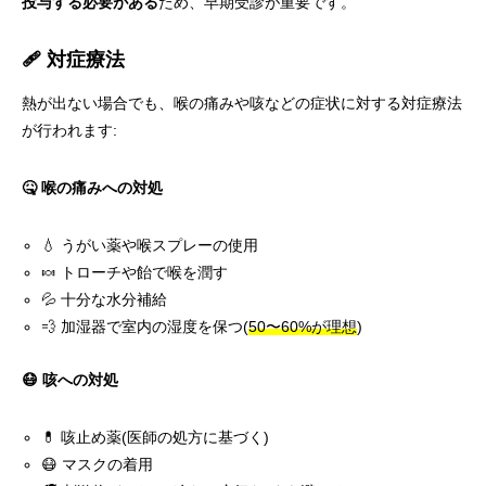
投与する必要がある
ため、早期受診が重要です。
🩹 対症療法
熱が出ない場合でも、喉の痛みや咳などの症状に対する対症療法
が行われます:
🤒 喉の痛みへの対処
💧 うがい薬や喉スプレーの使用
🍬 トローチや飴で喉を潤す
💦 十分な水分補給
💨 加湿器で室内の湿度を保つ(
50〜60%が理想
)
😷 咳への対処
💊 咳止め薬(医師の処方に基づく)
😷 マスクの着用