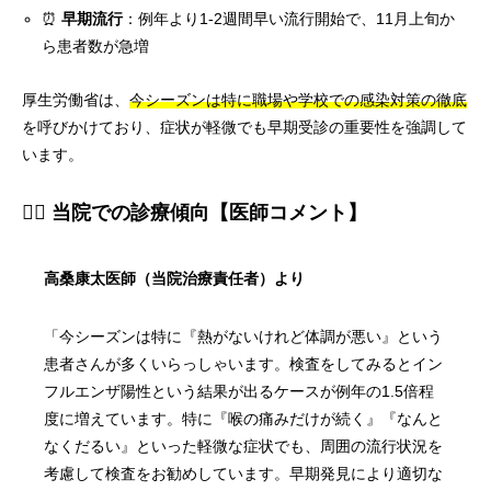
⏰
早期流行
：例年より1-2週間早い流行開始で、11月上旬か
ら患者数が急増
厚生労働省は、
今シーズンは特に職場や学校での感染対策の徹底
を呼びかけており、症状が軽微でも早期受診の重要性を強調して
います。
👨‍⚕️ 当院での診療傾向【医師コメント】
高桑康太医師（当院治療責任者）より
「今シーズンは特に『熱がないけれど体調が悪い』という
患者さんが多くいらっしゃいます。検査をしてみるとイン
フルエンザ陽性という結果が出るケースが例年の1.5倍程
度に増えています。特に『喉の痛みだけが続く』『なんと
なくだるい』といった軽微な症状でも、周囲の流行状況を
考慮して検査をお勧めしています。早期発見により適切な