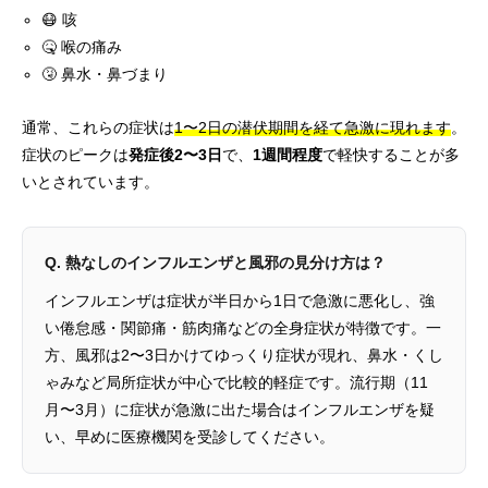
😷 咳
🤒 喉の痛み
🤧 鼻水・鼻づまり
通常、これらの症状は
1〜2日の潜伏期間を経て急激に現れます
。
症状のピークは
発症後2〜3日
で、
1週間程度
で軽快することが多
いとされています。
Q. 熱なしのインフルエンザと風邪の見分け方は？
インフルエンザは症状が半日から1日で急激に悪化し、強
い倦怠感・関節痛・筋肉痛などの全身症状が特徴です。一
方、風邪は2〜3日かけてゆっくり症状が現れ、鼻水・くし
ゃみなど局所症状が中心で比較的軽症です。流行期（11
月〜3月）に症状が急激に出た場合はインフルエンザを疑
い、早めに医療機関を受診してください。