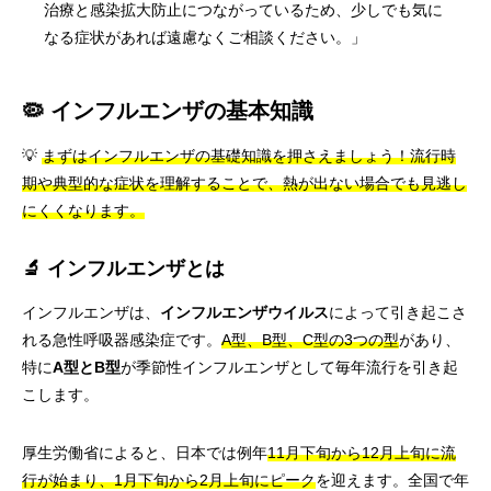
治療と感染拡大防止につながっているため、少しでも気に
なる症状があれば遠慮なくご相談ください。」
🦠 インフルエンザの基本知識
💡
まずはインフルエンザの基礎知識を押さえましょう！流行時
期や典型的な症状を理解することで、熱が出ない場合でも見逃し
にくくなります。
🔬 インフルエンザとは
インフルエンザは、
インフルエンザウイルス
によって引き起こさ
れる急性呼吸器感染症です。
A型、B型、C型の3つの型
があり、
特に
A型とB型
が季節性インフルエンザとして毎年流行を引き起
こします。
厚生労働省によると、日本では例年
11月下旬から12月上旬に流
行が始まり、1月下旬から2月上旬にピーク
を迎えます。全国で年