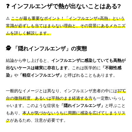
❓ インフルエンザで熱が出ないことはある?
⚠️
ここが最も重要なポイント！「インフルエンザ=高熱」という
常識が必ずしも当てはまらない理由と、その背景にあるメカニズ
ムを詳しく解説します。
🕵️ 「隠れインフルエンザ」の実態
結論から申し上げると、
インフルエンザに感染していても高熱が
出ないケースは確実に存在します
。これは医学的に
「不顕性感
染」
や
「軽症インフルエンザ」
と呼ばれることもあります。
一般的なイメージとは異なり、インフルエンザ患者の中には
37℃
台の微熱程度、あるいは平熱のまま経過する方
も一定数いらっし
ゃいます。このような症状を
「隠れインフルエンザ」
と呼ぶこと
もあり、
本人が気づかないうちに周囲に感染を広げてしまうリス
ク
があるため、注意が必要です。