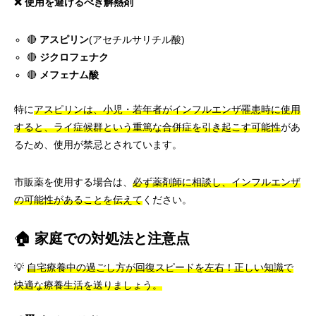
❌ 使用を避けるべき解熱剤
🔴
アスピリン
(アセチルサリチル酸)
🔴
ジクロフェナク
🔴
メフェナム酸
特に
アスピリンは、小児・若年者がインフルエンザ罹患時に使用
すると、ライ症候群という重篤な合併症を引き起こす可能性
があ
るため、使用が禁忌とされています。
市販薬を使用する場合は、
必ず薬剤師に相談し、インフルエンザ
の可能性があることを伝えて
ください。
🏠 家庭での対処法と注意点
💡
自宅療養中の過ごし方が回復スピードを左右！正しい知識で
快適な療養生活を送りましょう。