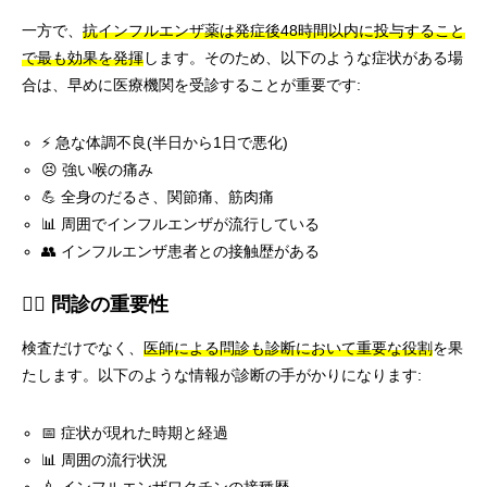
一方で、
抗インフルエンザ薬は発症後48時間以内に投与すること
で最も効果を発揮
します。そのため、以下のような症状がある場
合は、早めに医療機関を受診することが重要です:
⚡ 急な体調不良(半日から1日で悪化)
😣 強い喉の痛み
💪 全身のだるさ、関節痛、筋肉痛
📊 周囲でインフルエンザが流行している
👥 インフルエンザ患者との接触歴がある
👨‍⚕️ 問診の重要性
検査だけでなく、
医師による問診も診断において重要な役割
を果
たします。以下のような情報が診断の手がかりになります:
📅 症状が現れた時期と経過
📊 周囲の流行状況