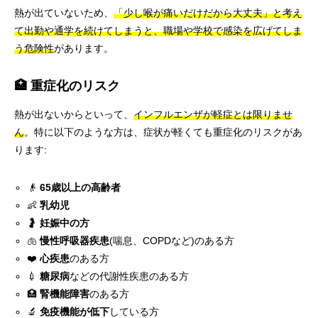
熱が出ていないため、
「少し喉が痛いだけだから大丈夫」と考え
て出勤や通学を続けてしまうと、職場や学校で感染を広げてしま
う危険性
があります。
🏥 重症化のリスク
熱が出ないからといって、
インフルエンザが軽症とは限りませ
ん
。特に以下のような方は、症状が軽くても重症化のリスクがあ
ります:
👴
65歳以上の高齢者
👶
乳幼児
🤰
妊娠中の方
🫁
慢性呼吸器疾患
(喘息、COPDなど)のある方
❤️
心疾患
のある方
💉
糖尿病
などの代謝性疾患のある方
🏥
腎機能障害
のある方
🔬
免疫機能が低下
している方