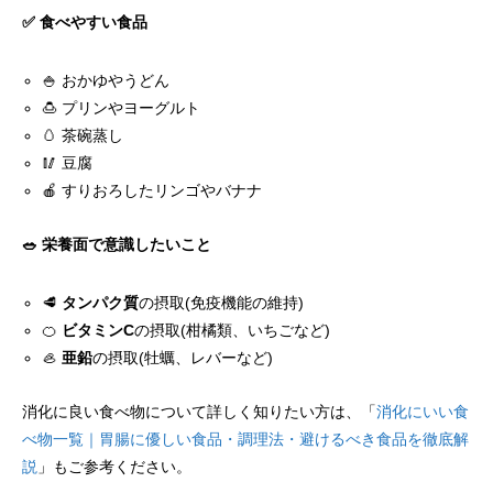
✅ 食べやすい食品
🍚 おかゆやうどん
🍮 プリンやヨーグルト
🥚 茶碗蒸し
🥢 豆腐
🍎 すりおろしたリンゴやバナナ
🥗 栄養面で意識したいこと
🥩
タンパク質
の摂取(免疫機能の維持)
🍊
ビタミンC
の摂取(柑橘類、いちごなど)
🦪
亜鉛
の摂取(牡蠣、レバーなど)
消化に良い食べ物について詳しく知りたい方は、「
消化にいい食
べ物一覧｜胃腸に優しい食品・調理法・避けるべき食品を徹底解
説
」もご参考ください。