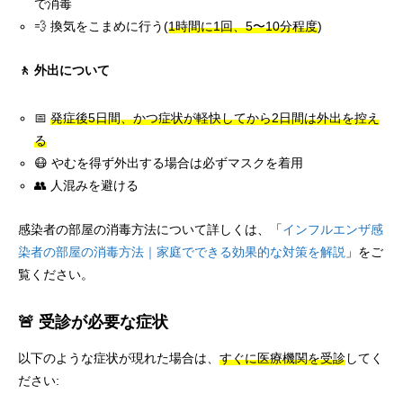
で消毒
💨 換気をこまめに行う(
1時間に1回、5〜10分程度
)
🚶 外出について
📅
発症後5日間、かつ症状が軽快してから2日間は外出を控え
る
😷 やむを得ず外出する場合は必ずマスクを着用
👥 人混みを避ける
感染者の部屋の消毒方法について詳しくは、「
インフルエンザ感
染者の部屋の消毒方法｜家庭でできる効果的な対策を解説
」をご
覧ください。
🚨 受診が必要な症状
以下のような症状が現れた場合は、
すぐに医療機関を受診
してく
ださい: