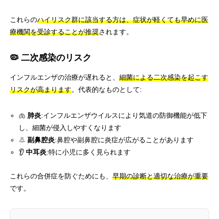
これらの
ハイリスク群に該当する方は、症状が軽くても早めに医
療機関を受診することが推奨
されます。
🦠 二次感染のリスク
インフルエンザの治療が遅れると、
細菌による二次感染を起こす
リスクが高まります
。代表的なものとして:
🫁
肺炎
:インフルエンザウイルスにより気道の防御機能が低下
し、細菌が侵入しやすくなります
👃
副鼻腔炎
:鼻腔や副鼻腔に炎症が広がることがあります
👂
中耳炎
:特に小児に多く見られます
これらの合併症を防ぐためにも、
早期の診断と適切な治療が重要
です。