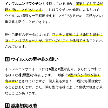
インフルエンザワクチン
を接種している場合、
感染しても症状が
軽く済むことがあります
。これはワクチンの効果によるもので、
ウイルスの増殖を一定程度抑えることができるため、高熱などの
重症化を防ぐことができます。
厚生労働省のデータによれば、
ワクチン接種により発症を完全に
防ぐことはできませんが、重症化のリスクを低減できる
ことが示
されています。
3️⃣ ウイルスの型や株の違い
インフルエンザウイルスには
A型とB型
があり、さらにその中で
も様々な
株(亜型)
が存在します。一般的に
A型の方が症状が強く
出やすい
とされていますが、個人差も大きく、B型でも重症化す
ることはあります。また、同じ型でも株によって症状の強さが異
なることがあります。
4️⃣ 感染初期段階