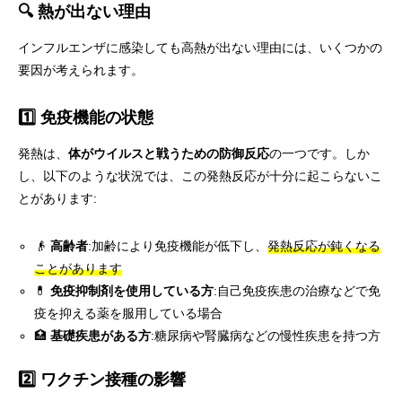
🔍 熱が出ない理由
インフルエンザに感染しても高熱が出ない理由には、いくつかの
要因が考えられます。
1️⃣ 免疫機能の状態
発熱は、
体がウイルスと戦うための防御反応
の一つです。しか
し、以下のような状況では、この発熱反応が十分に起こらないこ
とがあります:
👴
高齢者
:加齢により免疫機能が低下し、
発熱反応が鈍くなる
ことがあります
💊
免疫抑制剤を使用している方
:自己免疫疾患の治療などで免
疫を抑える薬を服用している場合
🏥
基礎疾患がある方
:糖尿病や腎臓病などの慢性疾患を持つ方
2️⃣ ワクチン接種の影響