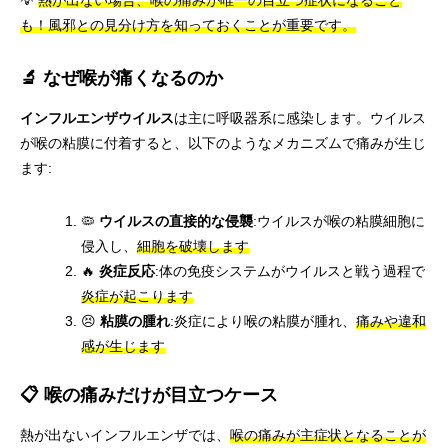
💡
熱が出ない場合、喉の痛みが唯一の目立つ症状になること
も！風邪との見分け方を知っておくことが重要です。
🔬 なぜ喉が痛くなるのか
インフルエンザウイルス
は主に呼吸器系に感染します。ウイルス
が喉の粘膜に付着すると、以下のようなメカニズムで痛みが生じ
ます:
🦠
ウイルスの直接的な侵襲
:ウイルスが喉の粘膜細胞に
侵入し、
細胞を破壊します
🔥
炎症反応
:体の免疫システムがウイルスと戦う過程で
炎症が起こります
😣
粘膜の腫れ
:炎症により喉の粘膜が腫れ、
痛みや違和
感が生じます
📋 喉の痛みだけが目立つケース
熱が出ないインフルエンザでは、
喉の痛みが主症状となることが