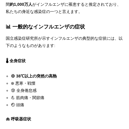
間
約1,000万人
がインフルエンザに罹患すると推定されており、
私たちの身近な感染症の一つと言えます。
📊 一般的なインフルエンザの症状
国立感染症研究所が示すインフルエンザの典型的な症状には、以
下のようなものがあります:
🌡️ 全身症状
🔴
38℃以上の突然の高熱
❄️ 悪寒・戦慄
😰 全身倦怠感
💪 筋肉痛・関節痛
🤕 頭痛
🫁 呼吸器症状