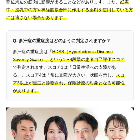
部位周辺の筋肉に影響が出ることなどがあります。また、
妊娠
中・授乳中の方や神経筋接合部に作用する薬剤を使用している方
には適さない場合があります。
Q. 多汗症の重症度はどのように判定されますか？
多汗症の重症度は「
HDSS（Hyperhidrosis Disease
Severity Scale）」という1〜4段階の患者自己評価スコア
で判定されます。スコア3は「日常生活への支障があ
る」、スコア4は「常に支障が大きい」状態を示し、
スコ
ア3以上が重症と診断され、保険診療の対象となる可能性
があります。