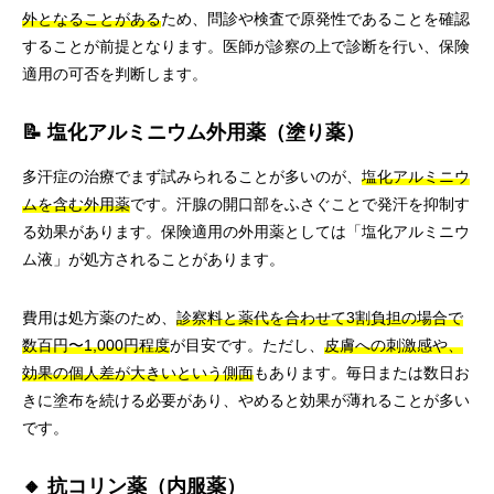
外となることがある
ため、問診や検査で原発性であることを確認
することが前提となります。医師が診察の上で診断を行い、保険
適用の可否を判断します。
📝 塩化アルミニウム外用薬（塗り薬）
多汗症の治療でまず試みられることが多いのが、
塩化アルミニウ
ムを含む外用薬
です。汗腺の開口部をふさぐことで発汗を抑制す
る効果があります。保険適用の外用薬としては「塩化アルミニウ
ム液」が処方されることがあります。
費用は処方薬のため、
診察料と薬代を合わせて3割負担の場合で
数百円〜1,000円程度
が目安です。ただし、
皮膚への刺激感や、
効果の個人差が大きいという側面
もあります。毎日または数日お
きに塗布を続ける必要があり、やめると効果が薄れることが多い
です。
🔸 抗コリン薬（内服薬）