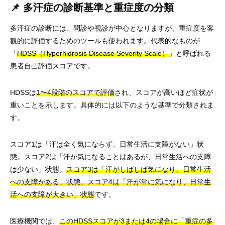
📌 多汗症の診断基準と重症度の分類
多汗症の診断には、問診や視診が中心となりますが、重症度を客
観的に評価するためのツールも使われます。代表的なものが
「
HDSS（Hyperhidrosis Disease Severity Scale）
」と呼ばれる
患者自己評価スコアです。
HDSSは
1〜4段階のスコアで評価
され、スコアが高いほど症状が
重いことを示します。具体的には以下のような基準で分類されま
す。
スコア1は「汗は全く気にならず、日常生活に支障がない」状
態。スコア2は「汗が気になることはあるが、日常生活への支障
は少ない」状態。
スコア3は「汗がしばしば気になり、日常生活
への支障がある」状態。スコア4は「汗が常に気になり、日常生
活への支障が大きい」状態
です。
医療機関では、
このHDSSスコアが3または4の場合に「重症の多