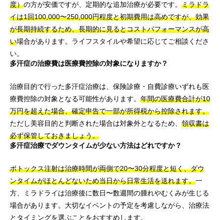
度）
の方が安価ですが、定期的な追加治療が必要です。
ミラドラ
イは1回100,000〜250,000円程度と初期費用は高めですが、効果
が長期持続するため、長期的に見るとコストパフォーマンスが高
い
場合があります。ライフスタイルや希望に応じてご相談くださ
い。
多汗症の治療費は医療費控除の対象になりますか？
治療目的で行った多汗症治療は、保険診療・自費診療いずれも医
療費控除の対象となる可能性があります。
年間の医療費合計が10
万円を超えた場合、確定申告で一部が所得税から控除されます。
ただし美容目的と判断された場合は対象外となるため、
領収書は
必ず保管しておきましょう。
多汗症治療でダウンタイムが少ない方法はどれですか？
ボトックス注射は治療時間が両側で20〜30分程度と短く、ダウ
ンタイムがほとんどないため当日から日常生活を送れます。
一
方、ミラドライは治療後に数日〜数週間の腫れやむくみが生じる
場合があります。大切なイベントの予定を考慮しながら、治療法
とタイミングを選ぶことをおすすめします。