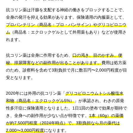
抗コリン薬は汗腺を支配する神経の働きをブロックすることで、
全身の発汗を抑える効果があります。保険適用の内服薬として、
プロパンテリン（商品名：プロ・バンサイン）やグリコピロニウ
ム
（商品名：エクロックゲルとして外用薬もあり）などが使用さ
れます。
抗コリン薬は全身に作用するため、
口の渇き、目のかすみ、便
秘、排尿障害などの副作用が出ることがあります。
費用は処方薬
のため、診察料を含めて3割負担で月に数百円〜2,000円程度が目
安となります。
2020年には外用の抗コリン薬「
グリコピロニウムトシル酸塩水
和物（商品名：エクロックゲル5%）
」が承認され、わきの原発
性多汗症に保険適用となりました。1日1回の塗布で効果が期待で
き、全身への副作用が少ない点が特徴です。
1本（60g）の薬価
が約7,500円程度（2024年時点）で、3割負担なら月の薬代は
2,000〜3,000円程度
になります。