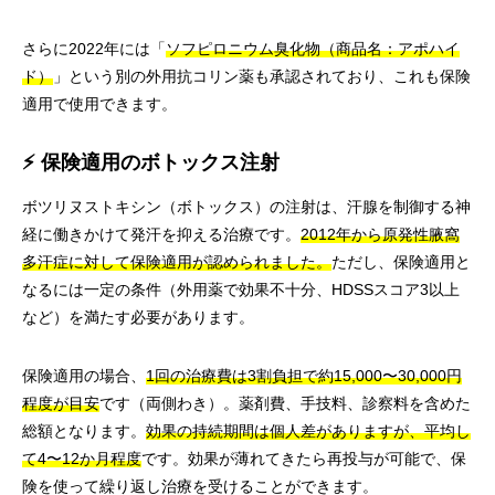
さらに2022年には「
ソフピロニウム臭化物（商品名：アポハイ
ド）
」という別の外用抗コリン薬も承認されており、これも保険
適用で使用できます。
⚡ 保険適用のボトックス注射
ボツリヌストキシン（ボトックス）の注射は、汗腺を制御する神
経に働きかけて発汗を抑える治療です。
2012年から原発性腋窩
多汗症に対して保険適用が認められました。
ただし、保険適用と
なるには一定の条件（外用薬で効果不十分、HDSSスコア3以上
など）を満たす必要があります。
保険適用の場合、
1回の治療費は3割負担で約15,000〜30,000円
程度が目安
です（両側わき）。薬剤費、手技料、診察料を含めた
総額となります。
効果の持続期間は個人差がありますが、平均し
て4〜12か月程度
です。効果が薄れてきたら再投与が可能で、保
険を使って繰り返し治療を受けることができます。