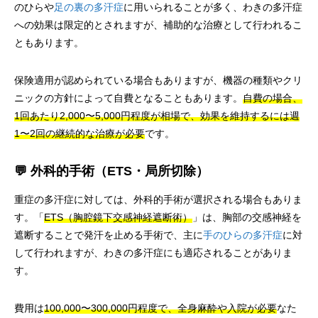
のひらや
足の裏の多汗症
に用いられることが多く、わきの多汗症
への効果は限定的とされますが、補助的な治療として行われるこ
ともあります。
保険適用が認められている場合もありますが、機器の種類やクリ
ニックの方針によって自費となることもあります。
自費の場合、
1回あたり2,000〜5,000円程度が相場で、効果を維持するには週
1〜2回の継続的な治療が必要
です。
💬 外科的手術（ETS・局所切除）
重症の多汗症に対しては、外科的手術が選択される場合もありま
す。「
ETS（胸腔鏡下交感神経遮断術）
」は、胸部の交感神経を
遮断することで発汗を止める手術で、主に
手のひらの多汗症
に対
して行われますが、わきの多汗症にも適応されることがありま
す。
費用は
100,000〜300,000円程度で、全身麻酔や入院が必要
なた