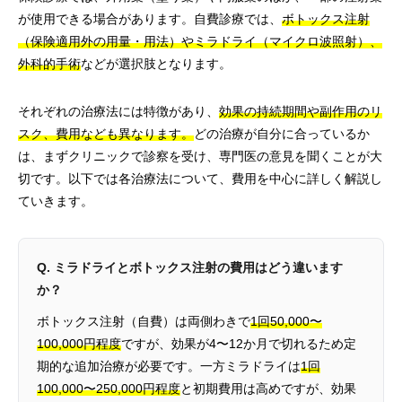
が使用できる場合があります。自費診療では、
ボトックス注射
（保険適用外の用量・用法）やミラドライ（マイクロ波照射）、
外科的手術
などが選択肢となります。
それぞれの治療法には特徴があり、
効果の持続期間や副作用のリ
スク、費用なども異なります。
どの治療が自分に合っているか
は、まずクリニックで診察を受け、専門医の意見を聞くことが大
切です。以下では各治療法について、費用を中心に詳しく解説し
ていきます。
Q. ミラドライとボトックス注射の費用はどう違います
か？
ボトックス注射（自費）は両側わきで
1回50,000〜
100,000円程度
ですが、効果が4〜12か月で切れるため定
期的な追加治療が必要です。一方ミラドライは
1回
100,000〜250,000円程度
と初期費用は高めですが、効果