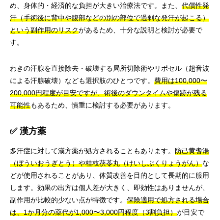
め、身体的・経済的な負担が大きい治療法です。また、
代償性発
汗（手術後に背中や腹部などの別の部位で過剰な発汗が起こる）
という副作用のリスク
があるため、十分な説明と検討が必要で
す。
わきの汗腺を直接除去・破壊する局所切除術やリポセル（超音波
による汗腺破壊）なども選択肢のひとつです。
費用は100,000〜
200,000円程度が目安ですが、術後のダウンタイムや傷跡が残る
可能性
もあるため、慎重に検討する必要があります。
✅ 漢方薬
多汗症に対して漢方薬が処方されることもあります。
防己黄耆湯
（ぼういおうぎとう）や桂枝茯苓丸（けいしぶくりょうがん）
な
どが使用されることがあり、体質改善を目的として長期的に服用
します。効果の出方は個人差が大きく、即効性はありませんが、
副作用が比較的少ない点が特徴です。
保険適用で処方される場合
は、1か月分の薬代が1,000〜3,000円程度（3割負担）
が目安で