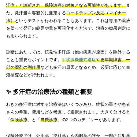
汗症」と診断され、保険診療の対象となる可能性があります。
ま
た、発汗量を客観的に測定する
ヨードデンプン反応（マイナー
法）
というテストが行われることもあります。これは専用の薬液
を塗って発汗の範囲や量を可視化する方法で、治療の効果判定に
も用いられます。
診断にあたっては、続発性多汗症（他の疾患が原因）を除外する
ことも重要なポイントです。
甲状腺機能亢進症
や更年期障害、一
部の薬剤の副作用
なども多汗の原因となるため、必要に応じて血
液検査などが行われます。
✨ 多汗症の治療法の種類と概要
わきの多汗症に対する治療法はいくつかあり、症状の重さや患者
さんの希望、費用などを考慮して選択されます。大きく分けると
「
保険診療
」と「
自費診療
」の2つのカテゴリーがあります。
保険診療では、外用薬（塗り薬）や内服薬のほか、一部の注射薬