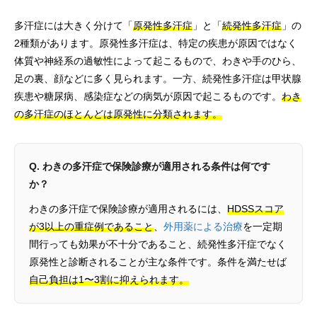
多汗症には大きく分けて「
原発性多汗症
」と「
続発性多汗症
」の
2種類があります。原発性多汗症は、特定の疾患が原因ではなく
体質や神経系の過敏性によって起こるもので、わきや手のひら、
足の裏、顔などに多く見られます。一方、続発性多汗症は甲状腺
疾患や糖尿病、感染症などの病気が原因で起こるものです。
わき
の多汗症のほとんどは原発性に分類されます。
Q. わきの多汗症で保険診療が適用される条件は何です
か？
わきの多汗症で保険診療が適用されるには、
HDSSスコア
が3以上の重症例であること
、
外用薬による治療
を一定期
間行っても効果が不十分であること、続発性多汗症でなく
原発性と診断されることが主な条件です。条件を満たせば
自己負担は1〜3割に抑えられます。