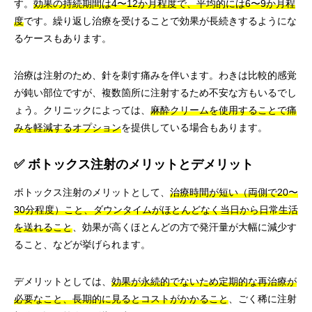
す。
効果の持続期間は4〜12か月程度で、平均的には6〜9か月程
度
です。繰り返し治療を受けることで効果が長続きするようにな
るケースもあります。
治療は注射のため、針を刺す痛みを伴います。わきは比較的感覚
が鈍い部位ですが、複数箇所に注射するため不安な方もいるでし
ょう。クリニックによっては、
麻酔クリームを使用することで痛
みを軽減するオプション
を提供している場合もあります。
✅ ボトックス注射のメリットとデメリット
ボトックス注射のメリットとして、
治療時間が短い（両側で20〜
30分程度）こと、ダウンタイムがほとんどなく当日から日常生活
を送れること
、効果が高くほとんどの方で発汗量が大幅に減少す
ること、などが挙げられます。
デメリットとしては、
効果が永続的でないため定期的な再治療が
必要なこと、長期的に見るとコストがかかること
、ごく稀に注射