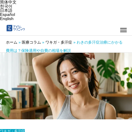
简体中文
한국어
日本語
Español
English
ホーム
»
医療コラム
»
ワキガ・多汗症
»
わきの多汗症治療にかかる
費用は？保険適用や自費の相場を解説
ワキガ・多汗症