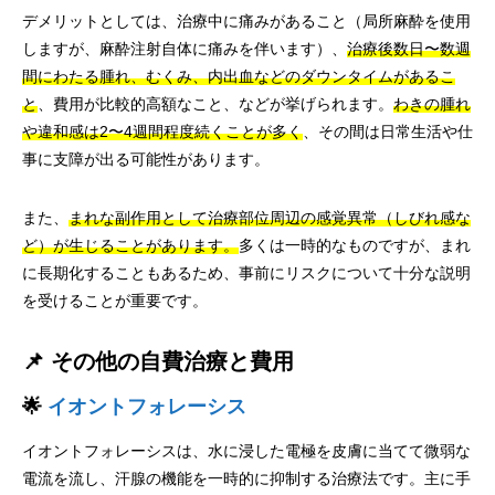
デメリットとしては、治療中に痛みがあること（局所麻酔を使用
しますが、麻酔注射自体に痛みを伴います）、
治療後数日〜数週
間にわたる腫れ、むくみ、内出血などのダウンタイムがあるこ
と
、費用が比較的高額なこと、などが挙げられます。
わきの腫れ
や違和感は2〜4週間程度続くことが多く
、その間は日常生活や仕
事に支障が出る可能性があります。
また、
まれな副作用として治療部位周辺の感覚異常（しびれ感な
ど）が生じることがあります。
多くは一時的なものですが、まれ
に長期化することもあるため、事前にリスクについて十分な説明
を受けることが重要です。
📌 その他の自費治療と費用
🌟
イオントフォレーシス
イオントフォレーシスは、水に浸した電極を皮膚に当てて微弱な
電流を流し、汗腺の機能を一時的に抑制する治療法です。主に手