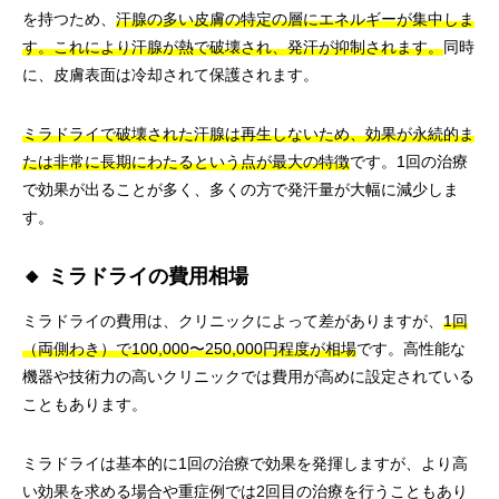
を持つため、
汗腺の多い皮膚の特定の層にエネルギーが集中しま
す。これにより汗腺が熱で破壊され、発汗が抑制されます。
同時
に、皮膚表面は冷却されて保護されます。
ミラドライで破壊された汗腺は再生しないため、効果が永続的ま
たは非常に長期にわたるという点が最大の特徴
です。1回の治療
で効果が出ることが多く、多くの方で発汗量が大幅に減少しま
す。
🔸 ミラドライの費用相場
ミラドライの費用は、クリニックによって差がありますが、
1回
（両側わき）で100,000〜250,000円程度が相場
です。高性能な
機器や技術力の高いクリニックでは費用が高めに設定されている
こともあります。
ミラドライは基本的に1回の治療で効果を発揮しますが、より高
い効果を求める場合や重症例では2回目の治療を行うこともあり