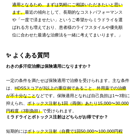
適用となるため、まずは気軽にご相談いただきたいと思い
ます。
最近の傾向として、長期的なコストパフォーマンス
や「一度で済ませたい」というご希望からミラドライを選
ばれる方も増えており、患者様のライフスタイルや優先順
位に合わせた最適な治療法を一緒に考えてまいります。」
✨ よくある質問
わきの多汗症治療は保険適用になりますか？
一定の条件を満たせば保険適用で治療を受けられます。主な条件
は、
HDSSスコアが3以上の重症例であること、外用薬での治療
が不十分なこと
などです。保険適用となれば自己負担は1〜3割に
抑えられ、
ボトックス注射も1回（両側）あたり15,000〜30,000
円程度（3割負担）
で受けられます。
ミラドライとボトックス注射はどちらがお得ですか？
短期的には
ボトックス注射（自費で1回50,000〜100,000円程