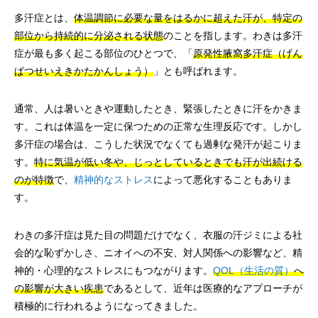
多汗症とは、
体温調節に必要な量をはるかに超えた汗が、特定の
部位から持続的に分泌される状態
のことを指します。わきは多汗
症が最も多く起こる部位のひとつで、「
原発性腋窩多汗症（げん
ぱつせいえきかたかんしょう）
」とも呼ばれます。
通常、人は暑いときや運動したとき、緊張したときに汗をかきま
す。これは体温を一定に保つための正常な生理反応です。しかし
多汗症の場合は、こうした状況でなくても過剰な発汗が起こりま
す。
特に気温が低い冬や、じっとしているときでも汗が出続ける
のが特徴
で、
精神的なストレス
によって悪化することもありま
す。
わきの多汗症は見た目の問題だけでなく、衣服の汗ジミによる社
会的な恥ずかしさ、ニオイへの不安、対人関係への影響など、精
神的・心理的なストレスにもつながります。
QOL（生活の質）
へ
の影響が大きい疾患
であるとして、近年は医療的なアプローチが
積極的に行われるようになってきました。