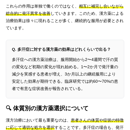
これらの作用は単独で働くのではなく、
相互に補完し合いながら
総合的に発汗異常を改善
していきます。このため、漢方薬による
治療効果は徐々に現れることが多く、継続的な服用が必要とされ
ています。
Q. 多汗症に対する漢方薬の効果はどれくらいで出る？
多汗症への漢方薬治療は、服用開始から2〜4週間で汗の質
の変化など初期の変化が現れ始める。1〜2か月で発汗量の
減少を実感する患者が増え、3か月以上の継続服用により
安定した効果が期待できる。臨床研究では約60〜70%の患
者で有意な症状改善が報告されている。
🔍 体質別の漢方薬選択について
漢方治療において最も重要なのは、
患者さんの体質や症状の特徴
に応じて適切な処方を選択
することです。多汗症の場合も、発汗