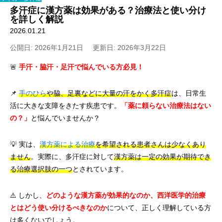
多汗症に漢方薬は効果がある？治療法と使い分け
を詳しく解説
2026.01.21
公開日: 2026年1月21日
更新日: 2026年3月22日
🚨
手汗・脇汗・足汗で悩んでいる方必見！
📌
手のひら
や脇、足裏などに大量の汗をかく多汗症
は、日常生
活に大きな支障をきたす疾患です。
「薬に頼らない治療法はない
の？」
と悩んでいませんか？
💡 実は、
漢方薬による治療
を希望される患者さんは少なくあり
ません
。実際に、多汗症に対して
漢方薬は一定の効果が期待でき
る治療選択肢の一つ
とされています。
⚠️ しかし、
どのような漢方薬が効果的なのか、西洋医学的治療
とはどう使い分けるべきなのか
について、正しく理解している方
は多くないでしょう。