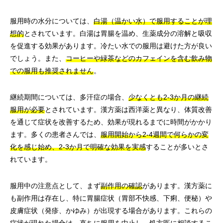
服用時の水分については、
白湯（温かい水）で服用することが理
想的
とされています。白湯は胃腸を温め、生薬成分の溶解と吸収
を促進する効果があります。冷たい水での服用は避けた方が良い
でしょう。また、
コーヒーや緑茶などのカフェインを含む飲み物
での服用も推奨されません
。
継続期間については、多汗症の場合、
少なくとも2-3か月の継続
服用が必要
とされています。漢方薬は西洋薬と異なり、体質改善
を通じて症状を改善するため、効果が現れるまでに時間がかかり
ます。多くの患者さんでは、
服用開始から2-4週間で何らかの変
化を感じ始め、2-3か月で明確な効果を実感
することが多いとさ
れています。
服用中の注意点として、まず
副作用の確認
があります。漢方薬に
も副作用は存在し、特に胃腸症状（胃部不快感、下痢、便秘）や
皮膚症状（発疹、かゆみ）が出現する場合があります。これらの