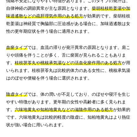
情緒不安定になりやすい特徴があります。このタイプの発汗は、
自律神経の調節異常が主な原因となります。
柴胡桂枝乾姜湯や加
味逍遙散などの疏肝理気作用のある処方
が効果的です。柴胡桂枝
乾姜湯は神経質で胸脇部に圧迫感がある場合に、加味逍遙散は女
性の更年期症状を伴う場合に適用されます。
血瘀タイプ
では、血流の滞りが発汗異常の原因となります。肩こ
りや頭痛を伴うことが多く、舌に瘀斑が見られることもありま
す。
桂枝茯苓丸や桃核承気湯などの活血化瘀作用のある処方
が用
いられます。桂枝茯苓丸は比較的体力のある女性に、桃核承気湯
はのぼせや便秘を伴う場合に選択されます。
陰虚タイプ
では、体の潤いが不足しており、のぼせや寝汗を生じ
やすい特徴があります。更年期の女性や高齢者に多く見られま
す。
六味地黄丸や知柏地黄丸などの滋陰作用のある処方
が効果的
です。六味地黄丸は比較的軽度の陰虚に、知柏地黄丸はより熱症
状が強い場合に用いられます。