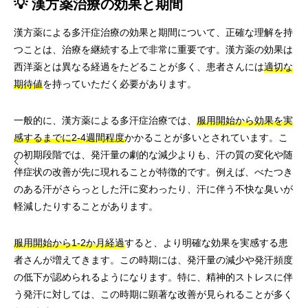
💡 漢方薬治療の効果と期間
漢方薬による多汗症治療の効果と期間について、正確な理解を持
つことは、治療を継続する上で非常に重要です。漢方薬の効果は
西洋薬とは異なる経過をたどることが多く、患者さんには
適切な
期待値
を持っていただく必要があります。
一般的に、漢方薬による多汗症治療では、
服用開始から効果を実
感するまでに2-4週間程度
かかることが多いとされています。こ
の初期段階では、発汗量の劇的な減少よりも、汗の質の変化や随
伴症状の改善が先に現れることが特徴的です。例えば、べたつき
のある汗がさらっとした汗に変わったり、汗に伴う不快な臭いが
軽減したりすることがあります。
服用開始から1-2か月経過
すると、より明確な効果を実感する患
者さんが増えてきます。この時期には、発汗量の減少や発汗頻度
の低下が認められるようになります。特に、精神的ストレスに伴
う発汗に対しては、この時期に顕著な改善が見られることが多く