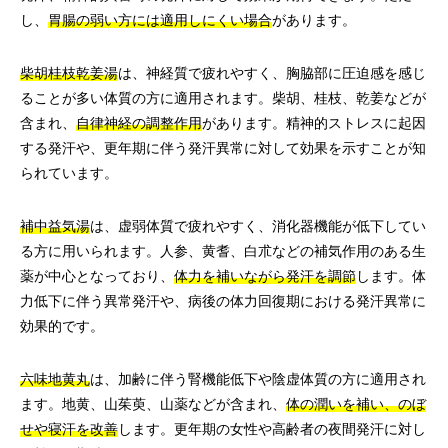
し、
胃腸の弱い方には適用しにくい場合
があります。
柴胡桂枝乾姜湯
は、神経質で疲れやすく、胸脇部に圧迫感を感じ
ることが多い体質の方に適用されます。柴胡、桂枝、乾姜などが
含まれ、
自律神経の調整作用
があります。精神的ストレスに起因
する発汗や、更年期に伴う発汗異常に対して効果を示すことが知
られています。
補中益気湯
は、虚弱体質で疲れやすく、消化器機能が低下してい
る方に用いられます。人参、黄耆、白朮などの補気作用のある生
薬が中心となっており、
体力を補いながら発汗を調節
します。体
力低下に伴う異常発汗や、病後の体力回復期における発汗異常に
効果的です。
六味地黄丸
は、加齢に伴う腎機能低下や陰虚体質の方に適用され
ます。地黄、山茱萸、山薬などが含まれ、
体の潤いを補い、のぼ
せや寝汗を改善
します。更年期の女性や高齢者の夜間発汗に対し