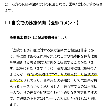
は、処方の調整や治療方針の見直しなど、柔軟な対応が求められ
ます。
👨‍⚕️ 当院での診療傾向【医師コメント】
高桑康太 医師（当院治療責任者）より
「当院でも多汗症に対する漢方治療のご相談は非常に多
く、特に西洋薬の副作用が気になる方や根本的な体質改善
を希望される患者様に漢方薬をご提案することがありま
す。記事にもありますように、漢方薬は即効性は期待でき
ませんが、
約7割の患者様で2-3ヶ月の継続により症状の改
善を実感
されており、西洋薬との併用により相乗効果が得
られるケースも少なくありません。最も重要なのは患者様
一人ひとりの体質や症状に合わせた適切な処方選択ですの
で、ご興味のある方はぜひ一度ご相談いただければと思い
ます。」