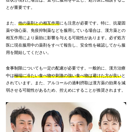
症状が現れた場合は、直ちに服用を中止し、処方医に相談するこ
とが重要です。
また、
他の薬剤との相互作用
にも注意が必要です。特に、抗凝固
薬や強心薬、免疫抑制薬などを服用している場合は、漢方薬との
相互作用により薬効に影響を与える可能性があります。必ず処方
医に現在服用中の薬剤をすべて報告し、安全性を確認してから服
用を開始してください。
食事制限についても一定の配慮が必要です。一般的に、漢方治療
中は
極端に冷たい食べ物や刺激の強い食べ物は避けた方が良い
と
されています。また、アルコールの過剰摂取は漢方薬の効果を減
弱させる可能性があるため、控えめにすることが推奨されます。