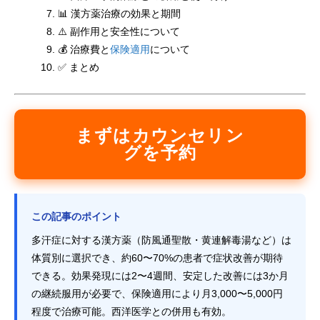
📊 漢方薬治療の効果と期間
⚠️ 副作用と安全性について
💰 治療費と
保険適用
について
✅ まとめ
まずはカウンセリン
グを予約
この記事のポイント
多汗症に対する漢方薬（防風通聖散・黄連解毒湯など）は
体質別に選択でき、約60〜70%の患者で症状改善が期待
できる。効果発現には2〜4週間、安定した改善には3か月
の継続服用が必要で、保険適用により月3,000〜5,000円
程度で治療可能。西洋医学との併用も有効。