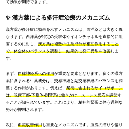
て効果が期待できます。
✨ 漢方薬による多汗症治療のメカニズム
漢方薬が多汗症に効果を示すメカニズムは、西洋薬とは大きく異
なります。西洋薬が特定の受容体やイオンチャネルを直接的に阻
害するのに対し、
漢方薬は複数の生薬成分が相互作用すること
で、体全体のバランスを調整し、結果的に発汗異常を改善
しま
す。
まず、
自律神経系への作用
が重要な要素となります。多くの漢方
薬に含まれる生薬成分は、交感神経と副交感神経のバランスを調
整する作用があります。例えば、
柴胡に含まれるサイコサポニン
は、視床下部-下垂体-副腎系に働きかけ、ストレス反応を調節
す
ることが知られています。これにより、精神的緊張に伴う過剰な
発汗が抑制されます。
次に、
血流改善作用
も重要なメカニズムです。血流の滞りや偏り