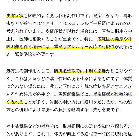
皮膚症状
も比較的よく見られる副作用です。発疹、かゆみ、蕁麻
疹などが報告されており、これらはアレルギー反応によるものと
考えられています。皮膚症状が現れた場合には、直ちに服用を中
止し、医師に相談することが重要です。特に、
広範囲の発疹や呼
吸困難を伴う場合には、重篤なアレルギー反応の可能性
があるた
め、緊急受診が必要です。
処方別の副作用として、
防風通聖散では下痢や腹痛
が起こりやす
く、これは大黄などの瀉下作用のある生薬によるものです。体質
に合わない場合には、激しい下痢により脱水症状を起こすことが
あるため注意が必要です。
黄連解毒湯では、胃腸症状が比較的強
く現れる
ことが多く、胃腸の弱い方には適用を避けるか、他の処
方との併用により胃腸への負担を軽減する工夫が必要です。
補中益気湯などの補剤では、服用初期にのぼせや動悸を感じるこ
とがあります。これは、体力が向上する過程で一時的に現れる症