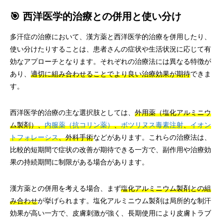
🎯 西洋医学的治療との併用と使い分け
多汗症の治療において、漢方薬と西洋医学的治療を併用したり、
使い分けたりすることは、患者さんの症状や生活状況に応じて有
効なアプローチとなります。それぞれの治療法には異なる特徴が
あり、
適切に組み合わせることでより良い治療効果が期待
できま
す。
西洋医学的治療の主な選択肢としては、
外用薬（塩化アルミニウ
ム製剤）、
内服薬（抗コリン薬）
、
ボツリヌス毒素注射
、
イオン
トフォレーシス
、外科手術
などがあります。これらの治療法は、
比較的短期間で症状の改善が期待できる一方で、副作用や治療効
果の持続期間に制限がある場合があります。
漢方薬との併用を考える場合、まず
塩化アルミニウム製剤との組
み合わせ
が挙げられます。塩化アルミニウム製剤は局所的な制汗
効果が高い一方で、皮膚刺激が強く、長期使用により皮膚トラブ