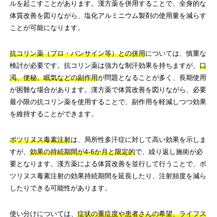
ルを起こすことがあります。漢方薬を併用することで、全身的な
体質改善を図りながら、塩化アルミニウム製剤の使用量を減らす
ことが可能になります。
抗コリン薬（プロ・バンサイン等）との併用
については、慎重な
検討が必要です。抗コリン薬は強力な制汗効果を持ちますが、
口
渇、便秘、眠気などの副作用
が問題となることが多く、長期使用
が困難な場合があります。漢方薬で体質改善を図りながら、必要
最小限の抗コリン薬を使用することで、副作用を軽減しつつ効果
を維持することができます。
ボツリヌス毒素注射
は、局所性多汗症に対して高い効果を示しま
すが、
効果の持続期間が4-6か月と限定的
で、繰り返し施術が必
要となります。漢方薬による体質改善を並行して行うことで、ボ
ツリヌス毒素注射の効果持続期間を延長したり、注射頻度を減ら
したりできる可能性があります。
使い分けについては、
症状の重症度や患者さんの希望、ライフス