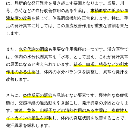
は、局所的な発汗異常を引き起こす要因となります。当帰、川
芎、赤芍などの血行改善作用のある生薬は、
末梢血管の拡張や血
液粘度の改善
を通じて、体温調節機能を正常化します。特に、手
足の発汗異常に対しては、この血流改善作用が重要な役割を果た
します。
また、
水分代謝の調節
も重要な作用機序の一つです。漢方医学で
は、体内の水分代謝異常を「水毒」として捉え、これが発汗異常
の原因になると考えられています。
茯苓、白朮、猪苓などの利水
作用のある生薬
は、体内の水分バランスを調整し、異常な発汗を
改善します。
さらに、
炎症反応の調節
も見逃せない要素です。慢性的な炎症状
態は、交感神経の過活動を引き起こし、発汗異常の原因となりま
す。
黄連、黄芩、山梔子などの清熱作用のある生薬は、炎症性サ
イトカインの産生を抑制
し、体内の炎症状態を改善することで、
発汗異常を緩和します。