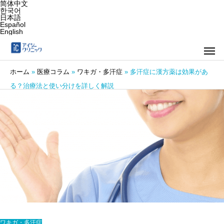
简体中文
한국어
日本語
Español
English
ホーム
»
医療コラム
»
ワキガ・多汗症
»
多汗症に漢方薬は効果があ
る？治療法と使い分けを詳しく解説
ワキガ・多汗症