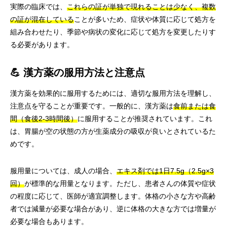
実際の臨床では、
これらの証が単独で現れることは少なく、複数
の証が混在している
ことが多いため、症状や体質に応じて処方を
組み合わせたり、季節や病状の変化に応じて処方を変更したりす
る必要があります。
💪 漢方薬の服用方法と注意点
漢方薬を効果的に服用するためには、適切な服用方法を理解し、
注意点を守ることが重要です。一般的に、漢方薬は
食前または食
間（食後2-3時間後）
に服用することが推奨されています。これ
は、胃腸が空の状態の方が生薬成分の吸収が良いとされているた
めです。
服用量については、成人の場合、
エキス剤では1日7.5g（2.5g×3
回）
が標準的な用量となります。ただし、患者さんの体質や症状
の程度に応じて、医師が適宜調整します。体格の小さな方や高齢
者では減量が必要な場合があり、逆に体格の大きな方では増量が
必要な場合もあります。