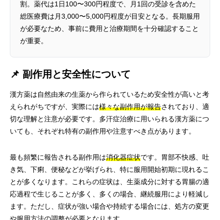
割。薬代は1日100〜300円程度で、月1回の受診を含めた
総医療費は月3,000〜5,000円程度が目安となる。長期服用
が必要なため、事前に費用と治療期間を十分確認すること
が重要。
📌 副作用と安全性について
漢方薬は自然由来の生薬から作られているため安全性が高いと考
えられがちですが、実際には
様々な副作用が報告
されており、適
切な理解と注意が必要です。多汗症治療に用いられる漢方薬につ
いても、それぞれ特有の副作用や注意すべき点があります。
最も頻繁に報告される副作用は
消化器症状
です。胃部不快感、吐
き気、下痢、便秘などが挙げられ、特に服用開始初期に現れるこ
とが多くなります。これらの症状は、生薬成分に対する胃腸の適
応過程で生じることが多く、多くの場合、継続服用により軽減し
ます。ただし、症状が強い場合や持続する場合には、処方の変更
や服用方法の調整が必要となります。