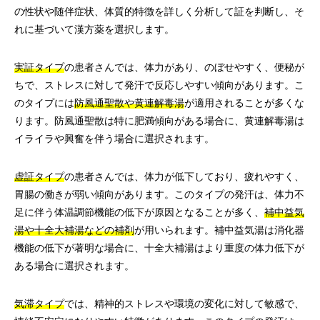
の性状や随伴症状、体質的特徴を詳しく分析して証を判断し、そ
れに基づいて漢方薬を選択します。
実証タイプ
の患者さんでは、体力があり、のぼせやすく、便秘が
ちで、ストレスに対して発汗で反応しやすい傾向があります。こ
のタイプには
防風通聖散や黄連解毒湯
が適用されることが多くな
ります。防風通聖散は特に肥満傾向がある場合に、黄連解毒湯は
イライラや興奮を伴う場合に選択されます。
虚証タイプ
の患者さんでは、体力が低下しており、疲れやすく、
胃腸の働きが弱い傾向があります。このタイプの発汗は、体力不
足に伴う体温調節機能の低下が原因となることが多く、
補中益気
湯や十全大補湯などの補剤
が用いられます。補中益気湯は消化器
機能の低下が著明な場合に、十全大補湯はより重度の体力低下が
ある場合に選択されます。
気滞タイプ
では、精神的ストレスや環境の変化に対して敏感で、