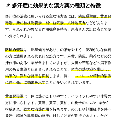
📌 多汗症に効果的な漢方薬の種類と特徴
多汗症の治療に用いられる主な漢方薬には、
防風通聖散、黄連解
毒湯、柴胡桂枝乾姜湯、補中益気湯、六味地黄丸
などがありま
す。それぞれが異なる作用機序を持ち、患者さんの証に応じて使
い分けられます。
防風通聖散
は、肥満傾向があり、のぼせやすく、便秘がちな体質
の方に適用される代表的な処方です。麻黄、防風、荊芥などの発
汗作用のある生薬が含まれていますが、大黄や芒硝などの瀉下作
用のある生薬と組み合わされることで、
体内の熱や湿を排出し、
結果的に異常な発汗を抑制
します。特に、
ストレスや精神的緊張
に伴う発汗に効果を示す
ことが多いとされています。
黄連解毒湯
は、体に熱がこもりやすく、イライラしやすい体質の
方に用いられます。黄連、黄芩、黄柏、山梔子の4つの生薬から
構成され、
強力な清熱作用
を持ちます。のぼせや顔面紅潮を伴う
発汗、精神的興奮時の発汗に対して効果が期待できます。ただ