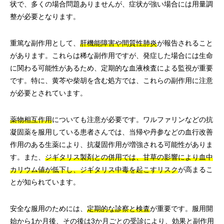
状で、多くの場合問題ありませんが、症状が強い場合には用量調
整が必要となります。
重篤な副作用として、
肝機能障害や間質性肺炎
が報告されること
があります。これらは稀な副作用ですが、発症した場合には生命
に関わる可能性があるため、定期的な血液検査による監視が重要
です。特に、黄芩や柴胡を含む処方では、これらの副作用に注意
が必要とされています。
薬物相互作用
についても注意が必要です。ワルファリンなどの抗
凝固薬を服用している患者さんでは、当帰や丹参などの血行改善
作用のある生薬により、抗凝固作用が増強される可能性がありま
す。また、
ジギタリス製剤との併用では、甘草の影響により血中
カリウム値が低下し、ジギタリス中毒を起こすリスク
が高まるこ
とが知られています。
安全な服用のためには、
定期的な診察と検査
が重要です。服用開
始から1か月後、その後は3か月ごとの受診により、効果と副作用