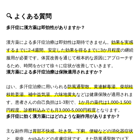
🔍 よくある質問
多汗症に漢方薬は即効性がありますか？
漢方薬による多汗症治療は即効性は期待できません。
効果を実感
するまでに2-4週間、安定した効果を得るまでに3か月程度
の継続
服用が必要です。体質改善を通じて根本的な原因にアプローチす
るため、時間をかけて徐々に症状が改善していきます。
漢方薬による多汗症治療は保険適用されますか？
はい、多汗症治療に用いられる
防風通聖散、黄連解毒湯、柴胡桂
枝乾姜湯、補中益気湯、六味地黄丸
などは健康保険が適用されま
す。患者さんの自己負担は1-3割で、
1か月の薬代は1,000-1,500
円程度、診察料込みでも月3,000-5,000円程度
となります。
多汗症に効く漢方薬にはどのような副作用がありますか？
主な副作用は
胃部不快感、吐き気、下痢、便秘などの消化器症状
と、発疹、かゆみなどの皮膚症状です。また防風通聖散では下