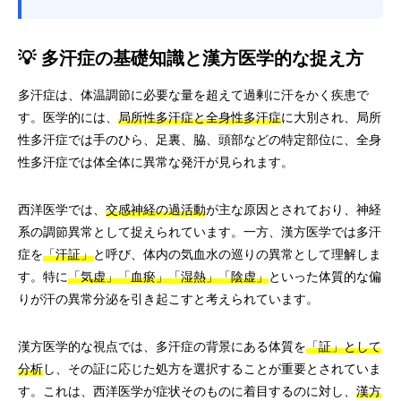
💡 多汗症の基礎知識と漢方医学的な捉え方
多汗症は、体温調節に必要な量を超えて過剰に汗をかく疾患で
す。医学的には、
局所性多汗症と全身性多汗症
に大別され、局所
性多汗症では手のひら、足裏、脇、頭部などの特定部位に、全身
性多汗症では体全体に異常な発汗が見られます。
西洋医学では、
交感神経の過活動
が主な原因とされており、神経
系の調節異常として捉えられています。一方、漢方医学では多汗
症を
「汗証」
と呼び、体内の気血水の巡りの異常として理解しま
す。特に
「気虚」「血瘀」「湿熱」「陰虚」
といった体質的な偏
りが汗の異常分泌を引き起こすと考えられています。
漢方医学的な視点では、多汗症の背景にある体質を
「証」として
分析
し、その証に応じた処方を選択することが重要とされていま
す。これは、西洋医学が症状そのものに着目するのに対し、
漢方