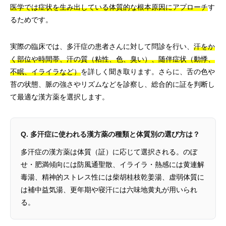
医学では症状を生み出している体質的な根本原因にアプローチ
す
るためです。
実際の臨床では、多汗症の患者さんに対して問診を行い、
汗をか
く部位や時間帯、汗の質（粘性、色、臭い）、随伴症状（動悸、
不眠、イライラなど）
を詳しく聞き取ります。さらに、舌の色や
苔の状態、脈の強さやリズムなどを診察し、総合的に証を判断し
て最適な漢方薬を選択します。
Q. 多汗症に使われる漢方薬の種類と体質別の選び方は？
多汗症の漢方薬は体質（証）に応じて選択される。のぼ
せ・肥満傾向には防風通聖散、イライラ・熱感には黄連解
毒湯、精神的ストレス性には柴胡桂枝乾姜湯、虚弱体質に
は補中益気湯、更年期や寝汗には六味地黄丸が用いられ
る。