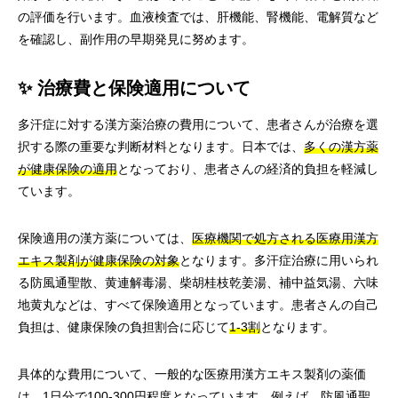
の評価を行います。血液検査では、肝機能、腎機能、電解質など
を確認し、副作用の早期発見に努めます。
✨ 治療費と保険適用について
多汗症に対する漢方薬治療の費用について、患者さんが治療を選
択する際の重要な判断材料となります。日本では、
多くの漢方薬
が健康保険の適用
となっており、患者さんの経済的負担を軽減し
ています。
保険適用の漢方薬については、
医療機関で処方される医療用漢方
エキス製剤が健康保険の対象
となります。多汗症治療に用いられ
る防風通聖散、黄連解毒湯、柴胡桂枝乾姜湯、補中益気湯、六味
地黄丸などは、すべて保険適用となっています。患者さんの自己
負担は、健康保険の負担割合に応じて
1-3割
となります。
具体的な費用について、一般的な医療用漢方エキス製剤の薬価
は、
1日分で100-300円程度
となっています。例えば、防風通聖