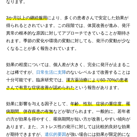
なります。
3か月以上の継続服用
により、多くの患者さんで安定した効果が
得られるとされています。この段階では、体質改善が進み、発汗
異常の根本的な原因に対してアプローチできていることが期待さ
れます。季節の変化や環境の変動に対しても、発汗の変動が少な
くなることが多く報告されています。
効果の程度については、個人差が大きく、完全に発汗が止まるこ
とは稀ですが、
日常生活に支障
のないレベルまで改善することは
十分可能です。臨床研究では、
漢方薬治療により60-70%の患者
さんで有意な症状改善が認められた
という報告があります。
効果に影響を与える因子として、
年齢、性別、症状の重症度、罹
病期間、併存疾患の有無
などが挙げられます。一般的に、若年者
の方が効果を得やすく、罹病期間が短い方が改善しやすい傾向が
あります。また、ストレス性の発汗に対しては比較的良好な効果
が期待できますが、
遺伝的要因
が強い場合には効果が限定的にな