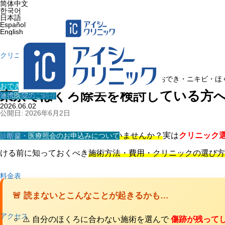
简体中文
한국어
日本語
Español
English
クリニック紹介
ホーム
»
医療コラム
»
おでき・ニキビ・ほ
おでき・ニキビ・ほくろ・イボ
東京でほくろ除去を検討している方
連携医院のご紹介
院長・医師の紹介
2026.06.02
公開日: 2026年6月2日
💡
顔や体のほくろ、気になっていませんか？
実は
クリニック
診断書・医療照会のお申込みについて
診療内容
ける前に知っておくべき
施術方法・費用・クリニックの選び方
料金表
🚨 読まないとこんなことが起きるかも…
アクセス
⚠️ 自分のほくろに合わない施術を選んで
傷跡が残って