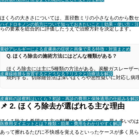
ほくろの大きさについては、直径数ミリの小さなものから数セ
ハイドロキノンの処方について知っておきたいこと｜効果・使い方・注
らの要素を総合的に評価したうえで治療方針を決定します。
黄砂アレルギーによる皮膚炎の症状と画像で見る特徴・対策まとめ
Q. ほくろ除去の施術方法にはどんな種類がある？
ほくろ除去には主に5種類の方法がある。炭酸ガスレーザ
皮膚線維腫を放置するとどうなる？リスクと治療法を解説
焼灼する。切除縫合法は深いほくろや悪性疑いに対応し病
皮膚科の診察料はいくら？初診・再診の費用と保険適用の仕組みを解説
📌 2. ほくろ除去が選ばれる主な理由
ほくろ除去を希望する方の動機はさまざまです。最も多いのは
医療用ダイエットとは？種類・効果・費用をわかりやすく解説
あって擦れるたびに不快感を覚えるといったケースが多く見ら