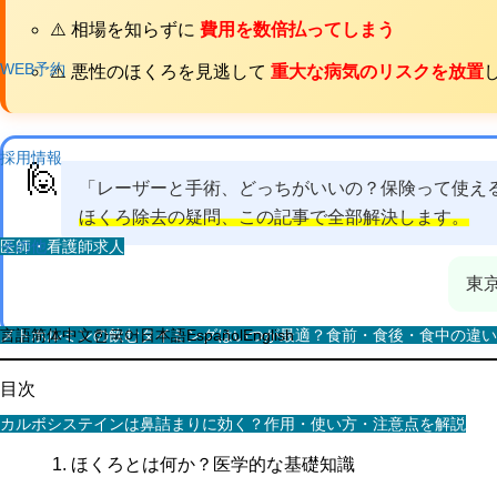
⚠️ 相場を知らずに
費用を数倍払ってしまう
WEB予約
⚠️ 悪性のほくろを見逃して
重大な病気のリスクを放置
採用情報
🙋
「レーザーと手術、どっちがいいの？保険って使え
ほくろ除去の疑問、この記事で全部解決します。
医師・看護師求人
その他
東
スタッフ求人
メトホルミンの飲むタイミングはいつが最適？食前・食後・食中の違い
言語
简体中文
한국어
日本語
Español
English
目次
カルボシステインは鼻詰まりに効く？作用・使い方・注意点を解説
ほくろとは何か？医学的な基礎知識