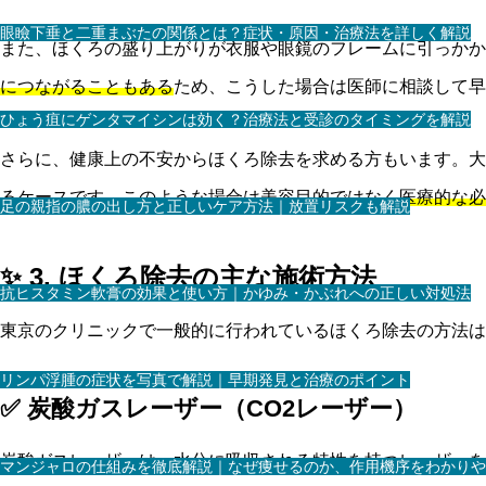
眼瞼下垂と二重まぶたの関係とは？症状・原因・治療法を詳しく解説
また、ほくろの盛り上がりが衣服や眼鏡のフレームに引っかか
につながることもある
ため、こうした場合は医師に相談して早
ひょう疽にゲンタマイシンは効く？治療法と受診のタイミングを解説
さらに、健康上の不安からほくろ除去を求める方もいます。大
るケースです。このような場合は美容目的ではなく
医療的な必
足の親指の膿の出し方と正しいケア方法｜放置リスクも解説
✨ 3. ほくろ除去の主な施術方法
抗ヒスタミン軟膏の効果と使い方｜かゆみ・かぶれへの正しい対処法
東京のクリニックで一般的に行われているほくろ除去の方法
リンパ浮腫の症状を写真で解説｜早期発見と治療のポイント
✅ 炭酸ガスレーザー（CO2レーザー）
炭酸ガスレーザーは、水分に吸収される特性を持つレーザーを
マンジャロの仕組みを徹底解説｜なぜ痩せるのか、作用機序をわかりや