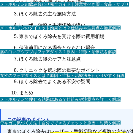
ほくろ除去が選ばれる主な理由
メトホルミンの飲み合わせ完全ガイド｜注意すべき薬・食品・サプリ
ほくろ除去の主な施術方法
レーザー治療と手術切除の違い
メトホルミンのダイエット効果とは？仕組みや注意点を徹底解説
東京でほくろ除去を受ける際の費用相場
保険適用になる場合とならない場合
唇の白いブツブツはフォアダイス？原因・特徴・治療法を解説
ほくろ除去後のケアと注意点
クリニックを選ぶ際の重要なポイント
女性のフォアダイスとは？原因・症状・治療法をわかりやすく解説
ほくろ除去でよくある不安や疑問
まとめ
メトホルミンで痩せる効果はある？仕組みや注意点を詳しく解説
この記事のポイント
ワキガに気づく方法｜自分でできるチェックと原因・対策を解説
東京のほくろ除去は
レーザー・手術切除など複数の方法
が