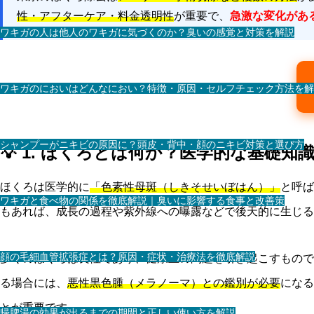
性・アフターケア・料金透明性
が重要で、
急激な変化があ
ワキガの人は他人のワキガに気づくのか？臭いの感覚と対策を解説
ワキガのにおいはどんなにおい？特徴・原因・セルフチェック方法を解
シャンプーがニキビの原因に？頭皮・背中・顔のニキビ対策と選び方
💡 1. ほくろとは何か？医学的な基礎知
ほくろは医学的に
「色素性母斑（しきそせいぼはん）」
と呼ば
ワキガと食べ物の関係を徹底解説｜臭いに影響する食事と改善策
もあれば、成長の過程や紫外線への曝露などで後天的に生じる
顔の毛細血管拡張症とは？原因・症状・治療法を徹底解説
多くのほくろは良性であり、健康上の問題を引き起こすもので
る場合には、
悪性黒色腫（メラノーマ）との鑑別が必要
になる
とが重要です。
帰脾湯の効果が出るまでの期間と正しい使い方を解説