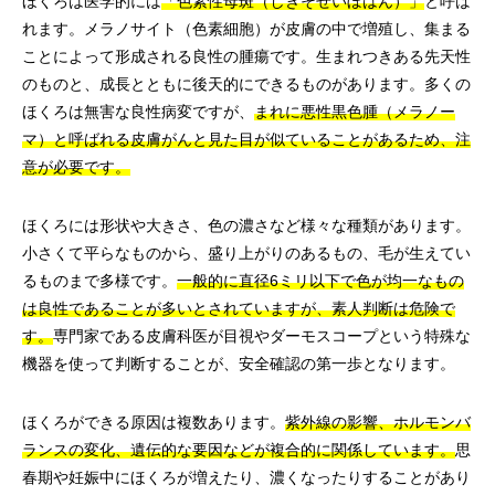
ほくろは医学的には
「色素性母斑（しきそせいぼはん）」
と呼ば
れます。メラノサイト（色素細胞）が皮膚の中で増殖し、集まる
ことによって形成される良性の腫瘍です。生まれつきある先天性
のものと、成長とともに後天的にできるものがあります。多くの
ほくろは無害な良性病変ですが、
まれに悪性黒色腫（メラノー
マ）と呼ばれる皮膚がんと見た目が似ていることがあるため、注
意が必要です。
ほくろには形状や大きさ、色の濃さなど様々な種類があります。
小さくて平らなものから、盛り上がりのあるもの、毛が生えてい
るものまで多様です。
一般的に直径6ミリ以下で色が均一なもの
は良性であることが多いとされていますが、素人判断は危険で
す。
専門家である皮膚科医が目視やダーモスコープという特殊な
機器を使って判断することが、安全確認の第一歩となります。
ほくろができる原因は複数あります。
紫外線の影響、ホルモンバ
ランスの変化、遺伝的な要因などが複合的に関係しています。
思
春期や妊娠中にほくろが増えたり、濃くなったりすることがあり