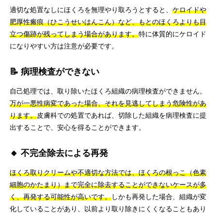
適切な処置なしにほくろを無理やり取ろうとすると、
ケロイドや
肥厚性瘢痕（ひこうせいはんこん）など、もとのほくろよりも目
立つ傷跡が残ってしまう場合があります。
特に体質的にケロイド
になりやすい方は注意が必要です。
📝 病理検査ができない
自己処理では、取り除いたほくろ組織の病理検査ができません。
万が一悪性病変であった場合、それを見逃してしまう危険性があ
ります。
皮膚科での処置であれば、切除した組織を病理検査に提
出することで、安心を得ることができます。
🔸 不完全除去による再発
ほくろ取りクリームや不適切な方法では、ほくろの根っこ（色素
細胞のかたまり）まで完全に除去することができないケースが多
く、再発する可能性が高いです。
しかも再発した場合、組織が変
化していることがあり、以前より取り除きにくくなることもあり