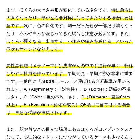
まず、ほくろの大きさや形が変化している場合です。
特に急激に
大きくなったり、形が左右非対称になってきたりする場合は要注
意です。
次に、色の変化です。均一だった色が一部だけ濃くなっ
たり、赤みや白みが混じってきた場合も注意が必要です。また、
ほくろが硬くなる、出血する、かゆみや痛みを感じる、といった
症状もサインとなりえます。
悪性黒色腫（メラノーマ）は皮膚がんの中でも進行が早く、転移
しやすい性質を持っています。
早期発見・早期治療が非常に重要
です。一般的に「ABCDEルール」と呼ばれる判断基準が用いら
れます。A（Asymmetry：非対称性）、B（Border：辺縁の不規
則さ）、C（Color：色の不均一さ）、
D（Diameter：直径6mm
以上）、E（Evolution：変化や成長）の5項目に当てはまる場合
は、早急な受診が推奨されます。
また、顔や首などの目立つ場所にあるほくろがコンプレックスと
なって、心理的なストレスにつながっているケースも少なくあり