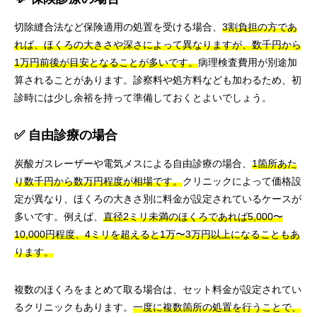
切除縫合法など保険適用の処置を受ける場合、
3割負担の方であ
れば、ほくろの大きさや深さによって異なりますが、数千円から
1万円前後が目安となることが多いです。
病理検査費用が別途加
算されることがあります。診察料や処方料なども加わるため、初
診時には少し余裕を持って準備しておくとよいでしょう。
✅ 自由診療の場合
炭酸ガスレーザーや電気メスによる自由診療の場合、
1箇所あた
り数千円から数万円程度が相場です。
クリニックによって価格設
定が異なり、ほくろの大きさ別に料金が設定されているケースが
多いです。例えば、
直径2ミリ未満のほくろであれば5,000〜
10,000円程度、4ミリを超えると1万〜3万円以上になることもあ
ります。
複数のほくろをまとめて取る場合は、セット料金が設定されてい
るクリニックもあります。
一度に複数箇所の処置を行うことで、