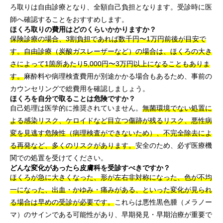
ろ取りは自由診療となり、全額自己負担となります。受診時に医
師へ確認することをおすすめします。
ほくろ取りの費用はどのくらいかかりますか？
保険診療の場合、3割負担であれば数千円〜1万円前後が目安で
す。自由診療（炭酸ガスレーザーなど）の場合は、ほくろの大き
さによって1箇所あたり5,000円〜3万円以上になることもありま
す。
麻酔料や病理検査費用が別途かかる場合もあるため、事前の
カウンセリングで総費用を確認しましょう。
ほくろを自分で取ることは危険ですか？
自己処理は医学的に推奨されていません。
無菌環境でない処置に
よる感染リスク、ケロイドなど目立つ傷跡が残るリスク、悪性病
変を見逃す危険性（病理検査ができないため）、不完全除去によ
る再発など、多くのリスクがあります。
安全のため、必ず医療機
関での処置を受けてください。
どんな変化があったら皮膚科を受診すべきですか？
ほくろが急に大きくなった、形が左右非対称になった、色が不均
一になった、出血・かゆみ・痛みがある、といった変化が見られ
る場合は早めの受診が必要です。
これらは悪性黒色腫（メラノー
マ）のサインである可能性があり、早期発見・早期治療が重要で