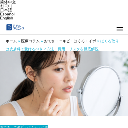
简体中文
한국어
日本語
Español
English
ホーム
»
医療コラム
»
おでき・ニキビ・ほくろ・イボ
»
ほくろ取り
は皮膚科で受けるべき？方法・費用・リスクを徹底解説
おでき・ニキビ・ほくろ・イボ