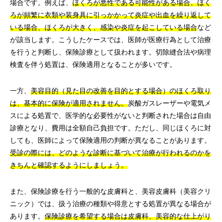
場合です。例えば、
ほくろが悪性である可能性がある場合、ほく
ろが頻繁に衣類や装身具に引っかかって炎症や出血を繰り返して
いる場合、ほくろが大きく、感染や炎症を起こしている場合
など
が該当します。こうしたケースでは、医師が医療行為として治療
を行うと判断し、保険診療として扱われます。切除縫合法や病理
検査を伴う処置は、保険適用となることが多いです。
一方、
美容目的（見た目の改善を目的とする場合）のほくろ取り
は、基本的に保険が適用されません。
炭酸ガスレーザーや電気メ
スによる処置で、医学的な必要性がないと判断された場合は自由
診療となり、費用は全額自己負担です。ただし、同じほくろに対
しても、医師によって保険適用の判断が異なることがあります。
受診の際には、どのような診断に基づいて治療が行われるのかを
きちんと確認するようにしましょう。
また、保険診療を行う一般的な皮膚科と、美容皮膚科（美容クリ
ニック）では、扱う治療の種類や得意とする処置が異なる場合が
あります。
保険診療を希望する場合は皮膚科、美容的な仕上がり