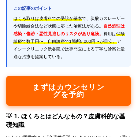
この記事のポイント
ほくろ取りは皮膚科での受診が基本
で、炭酸ガスレーザー
や切除縫合法など状態に応じた治療法がある。
自己処理は
感染・傷跡・悪性見逃しのリスクがあり危険。
費用は
保険
診療で数千円〜、自由診療で1箇所5,000円〜が目安。
ア
イシークリニック渋谷院では専門医による丁寧な診察と最
適な治療を提案している。
まずはカウンセリン
グを予約
💡 1. ほくろとはどんなもの？皮膚科的な基
礎知識