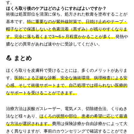
す。
ほくろ取り後のケアはどのようにすればよいですか？
術後は処置部位を清潔に保ち、処方された軟膏を塗布することが
基本です。
特に重要なのが紫外線対策で、日焼け止めやテープ・
帽子などで保護しないと色素沈着（黒ずみ）が残りやすくなりま
す。完全に落ち着くまで3〜6ヶ月程度かかることが多く、
発熱や
膿などの異常があれば速やかに受診してください。
💪 まとめ
ほくろ取りを皮膚科で受けることには、多くのメリットがありま
す。
医師による正確な診断、安全な施術環境、病理検査による安
心感、そして術後サポートまで、自己処理では得られない医療的
なサポートを受けることができます。
治療方法は炭酸ガスレーザー、電気メス、切除縫合法、くりぬき
法など様々あり、
ほくろの状態や部位、患者の希望に応じて最適
な方法が選択されます。
費用は保険診療か自由診療かによって大
きく異なりますが、事前のカウンセリングで確認することができ