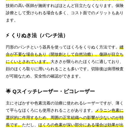
技術の高い医師が施術すればほとんど目立たなくなります。保険
診療として受けられる場合も多く、コスト面でのメリットもあり
ます。
⚡ くりぬき法（パンチ法）
円形のパンチという器具を使ってほくろをくりぬく方法です。
縫
合が不要な場合もあり（開放創として自然治癒）、傷跡が目立ち
にくいとされています。
大きさが限られたほくろに適しており、
顔のほくろ取りに用いられることも多いです。切除後は病理検査
が可能なため、安全性の確認ができます。
🌟 Qスイッチレーザー・ピコレーザー
主にそばかすや色素沈着の治療に使われるレーザーですが、薄く
て平らなほくろにも使用されることがあります。
メラニン色素に
選択的に作用するため、周囲の正常組織への影響が少ないのが特
長です。
ただし、
ほくろの色素が深い部分にある場合は効果が出