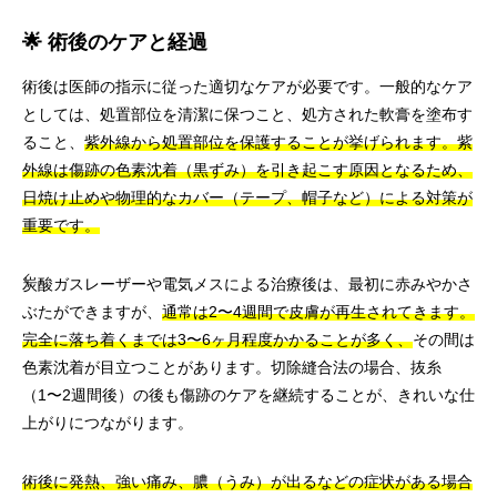
🌟 術後のケアと経過
術後は医師の指示に従った適切なケアが必要です。一般的なケア
としては、処置部位を清潔に保つこと、処方された軟膏を塗布す
ること、
紫外線から処置部位を保護することが挙げられます。紫
外線は傷跡の色素沈着（黒ずみ）を引き起こす原因となるため、
日焼け止めや物理的なカバー（テープ、帽子など）による対策が
重要です。
炭酸ガスレーザーや電気メスによる治療後は、最初に赤みやかさ
ぶたができますが、
通常は2〜4週間で皮膚が再生されてきます。
完全に落ち着くまでは3〜6ヶ月程度かかることが多く、
その間は
色素沈着が目立つことがあります。切除縫合法の場合、抜糸
（1〜2週間後）の後も傷跡のケアを継続することが、きれいな仕
上がりにつながります。
術後に発熱、強い痛み、膿（うみ）が出るなどの症状がある場合