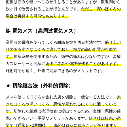
術後は赤みや軽いへこみが生じることがありますが、数週間から
数ヶ月で改善されることがほとんどです。
ただし、深いほくろの
場合は再発する可能性もあります。
📝 電気メス（高周波電気メス）
高周波の電流を使ってほくろ組織を焼き切る方法です。
盛り上が
りのある小さなほくろに適しており、精度の高い処置が可能で
す。
局所麻酔を使用するため、術中の痛みは少ないですが、炭酸
ガスレーザーと同様に
術後に赤みや傷跡が残ることがあります。
施術時間が短く、外来で完結できるのがメリットです。
🔸 切除縫合法（外科的切除）
メスを使ってほくろを含む皮膚を切除し、縫合する方法です。
大
きなほくろや深いほくろ、悪性が疑われるほくろに適していま
す。
切除した組織は病理検査に提出できるため、良性・悪性の確
認ができるという重要なメリットがあります。
縫合後は抜糸が必
要で（通常1〜2週間後）、傷跡は線状に残ることがありますが、