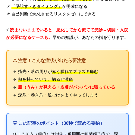
📌
「受診すべきタイミング」
が明確になる
📌 自己判断で悪化させるリスクをゼロにできる
⚡
読まないままでいると…悪化してから慌てて受診→切開・入院
が必要になるケースも。
早めの知識が、あなたの指を守ります。
⚠️ 注意！こんな症状が出たら要注意
🔸 指先・爪の周りが
赤く腫れてズキズキ痛む
🔸
熱を持っていて、触ると激痛
🔸
膿（うみ）が見える・皮膚がパンパンに張っている
🔸 深爪・巻き爪・逆むけをよくやってしまう
💡 この記事のポイント（30秒で読める要約）
ひょうそう（瘭疽）は
指先・爪周囲の細菌感染症
で、深