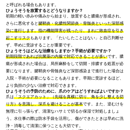
と呼ばれる場合もあります。
ひょうそうを放置するとどうなりますか？
初期の軽い赤みや痛みから始まり、放置すると膿瘍が形成され、
さらに悪化すると
腱鞘炎・化膿性関節炎・骨髄炎といった深部感
染に進行します。指の機能障害が残ったり、まれに敗血症を引き
起こすリスク
もあります。「たいしたことはない」と自己判断せ
ず、早めに受診することが重要です。
ひょうそうはどんな治療をしますか？手術が必要ですか？
初期段階であれば抗菌薬の内服で対応できることが多い
です。膿
瘍が形成された場合は、局所麻酔をして切開・排膿する処置が必
要になります。腱鞘炎や骨髄炎など深部感染まで進行した場合は
入院・手術が必要になることもあります。早期に受診するほど、
より負担の少ない治療で対応できます。
ひょうそうの予防のために、爪のケアはどうすればよいですか？
爪は
「スクエアカット」（先端を真横に切り、角を少し整える切
り方）を意識し、深爪を避けることが基本
です。また、逆むけを
無理に引っ張らず、清潔なハサミで切るか保湿で対処しましょ
う。水仕事の際は防水手袋を活用し、傷ができたときは早めに洗
浄・消毒して清潔に保つことも大切です。