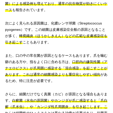
菌）による感染例も増えており、通常の抗生物質が効きにくいケ
ース
も報告されています。
次によく見られる原因菌は、化膿レンサ球菌（Streptococcus
pyogenes）です。この細菌は皮膚感染症全般の原因となること
が多く、
蜂窩織炎（ほうかしきえん）などの広範な皮膚感染症を
引き起こす
こともあります。
また、口の中の常在菌が原因となるケースもあります。爪を噛む
癖のある方や、指をよく口に含める方は、
口腔内の嫌気性菌（ア
ナエロビクス）が爪周囲に感染する「混合感染」を起こすことが
あります。これは通常の細菌感染よりも重症化しやすい傾向
があ
るため、特に注意が必要です。
さらに、細菌だけでなく真菌（カビ）が原因となる場合もありま
す。
白癬菌（水虫の原因菌）やカンジダが爪に感染すると「爪白
癬（爪水虫）」や「カンジダ性爪周囲炎」を引き起こします。こ