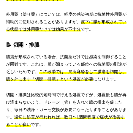
外用薬（塗り薬）については、軽度の感染初期に抗菌性外用薬が
補助的に使用されることがありますが、
皮下に膿が形成されてい
る状態では外用薬だけでは効果が不十分
です。
📝 切開・排膿
膿瘍が形成されている場合、抗菌薬だけでは感染を制御すること
が困難です。これは、膿が溜まっている部位への抗菌薬の到達が
乏しいためです。
この段階では、局所麻酔をして膿瘍を切開し、
膿を外に出す「切開・排膿」という処置が必要
になります。
切開・排膿は比較的短時間で行える処置ですが、処置後も膿が再
び溜まらないよう、ドレーン（管）を入れて膿の排出を促した
り、毎日の洗浄・ガーゼ交換が必要になったりすることがありま
す。
適切に処置が行われれば、数日〜1週間程度で症状が改善す
ることが多い
です。