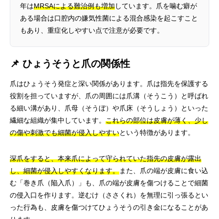
年は
MRSAによる難治例も増加
しています。爪を噛む癖が
ある場合は口腔内の嫌気性菌による混合感染を起こすこと
もあり、重症化しやすい点で注意が必要です。
📌 ひょうそうと爪の関係性
爪はひょうそう発症と深い関係があります。爪は指先を保護する
役割を担っていますが、爪の周囲には爪溝（そうこう）と呼ばれ
る細い溝があり、爪母（そうぼ）や爪床（そうしょう）といった
繊細な組織が集中しています。
これらの部位は皮膚が薄く、少し
の傷や刺激でも細菌が侵入しやすい
という特徴があります。
深爪をすると、本来爪によって守られていた指先の皮膚が露出
し、細菌が侵入しやすくなります。
また、爪の端が皮膚に食い込
む「巻き爪（陥入爪）」も、爪の端が皮膚を傷つけることで細菌
の侵入口を作ります。逆むけ（ささくれ）を無理に引っ張るとい
った行為も、皮膚を傷つけてひょうそうの引き金になることがあ