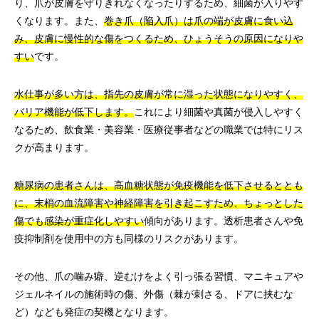
り、爪が皮膚を守りきれなくなったりするため、細菌が入りやす
くなります。また、
巻き爪（陥入爪）は爪の端が皮膚に食い込
み、皮膚に慢性的な傷をつくるため、ひょうそうの原因になりや
すい
です。
水仕事が多い方は、指先の皮膚が常に湿った状態になりやすく、
バリア機能が低下します。
これにより細菌や真菌が侵入しやすく
なるため、飲食業・美容業・医療従事者などの職業では特にリス
クが高まります。
糖尿病の患者さんは、高血糖状態が免疫機能を低下させるととも
に、末梢の血流障害や神経障害を引き起こすため、ちょっとした
傷でも感染が重症化しやすい
傾向があります。透析患者さんや免
疫抑制剤を使用中の方も同様のリスクがあります。
その他、爪の噛み癖、逆むけをよく引っ張る習慣、マニキュアや
ジェルネイルの施術時の傷、外傷（棘が刺さる、ドアに挟むな
ど）なども発症の契機となります。