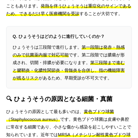
こともあります。
発熱を伴うひょうそうは重症化のサインである
ため、できるだけ早く医療機関を受診
することが大切です。
Q. ひょうそうはどのように進行していくのか？
ひょうそうは三段階で進行します。
第一段階は発赤・熱感
のみで抗菌薬内服で対応可能
です。第二段階では膿瘍が形
成され、切開・排膿が必要になります。
第三段階まで進む
と腱鞘炎・化膿性関節炎・骨髄炎を合併し、指の機能障害
が残るリスク
があるため、早期受診が不可欠です。
🔍 ひょうそうの原因となる細菌・真菌
ひょうそうの原因として最も多いのは、
黄色ブドウ球菌
（Staphylococcus aureus）
です。黄色ブドウ球菌は皮膚や鼻腔
に常在する細菌であり、小さな傷から感染を起こしやすいことで
知られています。近年では
MRSA（メチシリン耐性黄色ブドウ球