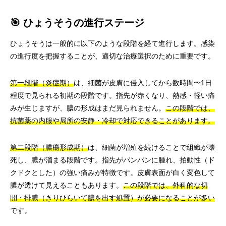
🎯 ひょうそうの進行ステージ
ひょうそうは一般的に以下のような段階を経て進行します。感染
の進行度を把握することが、適切な治療選択のために重要です。
第一段階（炎症期）
は、細菌が皮膚に侵入してから数時間〜1日
程度で見られる初期の段階です。指先が赤くなり、熱感・軽い痛
みが生じますが、膿の形成はまだ見られません。
この段階では、
抗菌薬の内服や局所の安静・冷却で対応できることがあります。
第二段階（膿瘍形成期）
は、細菌が増殖を続けることで組織が壊
死し、膿が溜まる段階です。指先がパンパンに腫れ、拍動性（ド
クドクとした）の強い痛みが特徴です。皮膚表面が白く変色して
膿が透けて見えることもあります。
この段階では、外科的な切
開・排膿（きりひらいて膿を出す処置）が必要になることが多い
です。