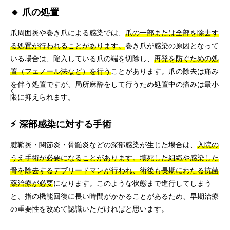
🔸 爪の処置
爪周囲炎や巻き爪による感染では、
爪の一部または全部を除去す
る処置が行われることがあります。
巻き爪が感染の原因となって
いる場合は、陥入している爪の端を切除し、
再発を防ぐための処
置（フェノール法など）を行う
ことがあります。爪の除去は痛み
を伴う処置ですが、局所麻酔をして行うため処置中の痛みは最小
限に抑えられます。
⚡ 深部感染に対する手術
腱鞘炎・関節炎・骨髄炎などの深部感染が生じた場合は、
入院の
うえ手術が必要になることがあります。壊死した組織や感染した
骨を除去するデブリードマンが行われ、術後も長期にわたる抗菌
薬治療が必要
になります。このような状態まで進行してしまう
と、指の機能回復に長い時間がかかることがあるため、早期治療
の重要性を改めて認識いただければと思います。