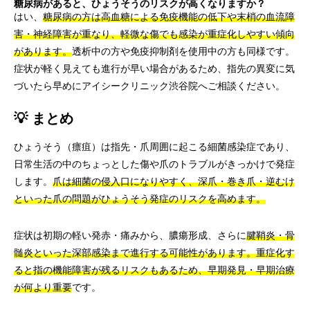
糖尿病があると、ひょうそうのリスクが高くなりますか？
はい、
糖尿病の方は高血糖による免疫機能の低下や末梢の血流障
害・神経障害が重なり、軽微な傷でも感染が重症化しやすい傾向
があります。
透析中の方や免疫抑制剤を使用中の方も同様です。
症状が軽く見えても進行が早い場合があるため、指先の異変に気
づいたら早めにアイシークリニック渋谷院へご相談ください。
💡 まとめ
ひょうそう（瘭疽）は指先・爪周囲に起こる細菌感染症であり、
日常生活の中のちょっとした傷や爪のトラブルがきっかけで発症
します。
爪は細菌の侵入口になりやすく、深爪・巻き爪・逆むけ
といった爪の問題がひょうそう発症のリスクを高めます。
症状は初期の軽い発赤・痛みから、膿瘍形成、さらに
腱鞘炎・骨
髄炎といった深部感染まで進行する可能性があります。重症化す
ると指の機能障害が残るリスクもあるため、早期発見・早期治療
が何より重要
です。