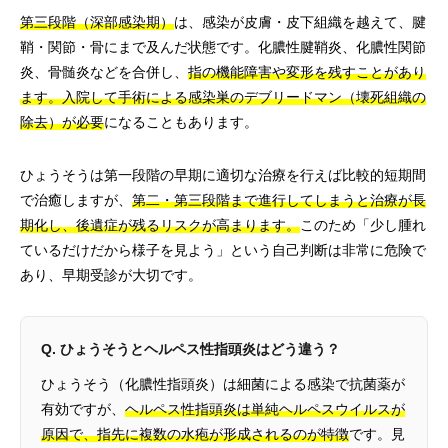
第三段階（深部感染期）
は、感染が皮膚・皮下組織を越えて、腱
鞘・関節・骨にまで及んだ状態です。化膿性腱鞘炎、化膿性関節
炎、骨髄炎などを合併し、
指の機能障害や変形を残すことがあり
ます。入院して手術による感染巣のデブリードマン（壊死組織の
除去）が必要
になることもあります。
ひょうそうは第一段階の早期に適切な治療を行えば比較的短期間
で治癒しますが、
第二・第三段階まで進行してしまうと治療が長
期化し、後遺症が残るリスクが高まります。
このため「少し腫れ
ているだけだから様子を見よう」という自己判断は非常に危険で
あり、早期受診が大切です。
Q. ひょうそうとヘルペス性指頭炎はどう違う？
ひょうそう（化膿性指頭炎）は細菌による感染で抗菌薬が
有効ですが、
ヘルペス性指頭炎は単純ヘルペスウイルスが
原因で、指先に複数の水疱が形成されるのが特徴
です。見