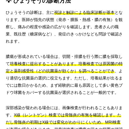
💡 ひょうそうの診断方法
ひょうそうの診断は、主に
視診と触診による臨床診断が基本
とな
ります。医師が指先の状態（発赤・腫脹・熱感・膿の有無）を観
察し、痛みの程度や感染の広がりを確認します。患者さんの職
業、既往歴（糖尿病など）、発症のきっかけなども問診で確認さ
れます。
膿瘍が形成されている場合は、切開・排膿を行う際に膿を採取し
て
培養検査に提出することがあります。培養検査では原因菌の特
定と薬剤感受性（どの抗菌薬が効くか）を調べることができ
、よ
り適切な抗菌薬の選択に役立ちます。ただし、培養結果が出るま
でには数日かかるため、まず経験的に最も原因として多い黄色ブ
ドウ球菌をカバーする抗菌薬が選択されることが一般的です。
深部感染が疑われる場合には、画像検査が行われることもありま
す。
X線（レントゲン）検査では骨髄炎の有無を確認します。た
だし骨髄炎の初期はX線では変化がわかりにくいため、MRI検査