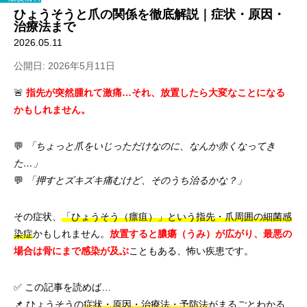
ひょうそうと爪の関係を徹底解説｜症状・原因・
治療法まで
2026.05.11
公開日: 2026年5月11日
🚨
指先が突然腫れて激痛…それ、放置したら大変なことになる
かもしれません。
💬
「ちょっと爪をいじっただけなのに、なんか赤くなってき
た…」
💬
「押すとズキズキ痛むけど、そのうち治るかな？」
その症状、
「ひょうそう（瘭疽）」という指先・爪周囲の細菌感
染症
かもしれません。
放置すると膿瘍（うみ）が広がり、最悪の
場合は骨にまで感染が及ぶ
こともある、怖い疾患です。
✅ この記事を読めば…
📌 ひょうそうの
症状・原因・治療法・予防法
がまるごとわかる