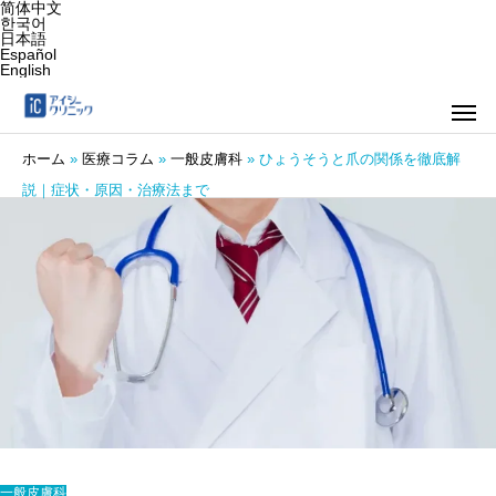
简体中文
한국어
日本語
Español
English
ホーム
»
医療コラム
»
一般皮膚科
»
ひょうそうと爪の関係を徹底解
説｜症状・原因・治療法まで
一般皮膚科