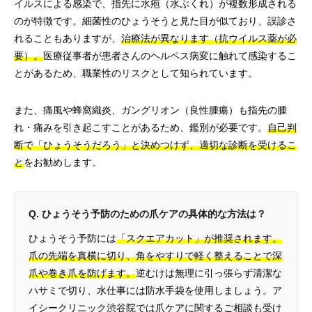
イルスによる感染で、指先に水疱（水ぶくれ）が複数形成される
のが特徴です。細菌性のひょうそうと見た目が似ており、誤診さ
れることもありますが、
治療法が異なります（抗ウイルス薬が必
要）。
医療従事者が患者さんのヘルペス病変に触れて感染するこ
とがあるため、職業性のリスクとして知られています。
また、痛風や蜂窩織炎、ガングリオン（良性腫瘍）も指先の腫
れ・痛みを引き起こすことがあるため、鑑別が必要です。
自己判
断で「ひょうそうだろう」と決めつけず、適切な診断を受けるこ
と
をお勧めします。
Q. ひょうそう予防のための爪ケアの具体的な方法は？
ひょうそう予防には
「スクエアカット」が推奨されます。
爪の先端を真横に切り、角をやすりで軽く整えることで深
爪や巻き爪を防げます。
逆むけは無理に引っ張らず清潔な
ハサミで切り、水仕事には防水手袋を使用しましょう。ア
イシークリニック渋谷院では爪ケアに関するご相談も受け