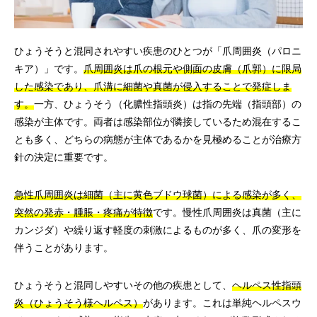
ひょうそうと混同されやすい疾患のひとつが「爪周囲炎（パロニ
キア）」です。
爪周囲炎は爪の根元や側面の皮膚（爪郭）に限局
した感染であり、爪溝に細菌や真菌が侵入することで発症しま
す。
一方、ひょうそう（化膿性指頭炎）は指の先端（指頭部）の
感染が主体です。両者は感染部位が隣接しているため混在するこ
とも多く、どちらの病態が主体であるかを見極めることが治療方
針の決定に重要です。
急性爪周囲炎は細菌（主に黄色ブドウ球菌）による感染が多く、
突然の発赤・腫脹・疼痛が特徴
です。慢性爪周囲炎は真菌（主に
カンジダ）や繰り返す軽度の刺激によるものが多く、爪の変形を
伴うことがあります。
ひょうそうと混同しやすいその他の疾患として、
ヘルペス性指頭
炎（ひょうそう様ヘルペス）
があります。これは単純ヘルペスウ