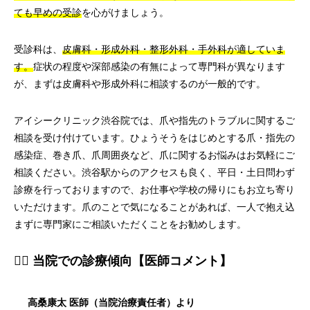
ても早めの受診
を心がけましょう。
受診科は、
皮膚科・形成外科・整形外科・手外科が適していま
す。
症状の程度や深部感染の有無によって専門科が異なります
が、まずは皮膚科や形成外科に相談するのが一般的です。
アイシークリニック渋谷院では、爪や指先のトラブルに関するご
相談を受け付けています。ひょうそうをはじめとする爪・指先の
感染症、巻き爪、爪周囲炎など、爪に関するお悩みはお気軽にご
相談ください。渋谷駅からのアクセスも良く、平日・土日問わず
診療を行っておりますので、お仕事や学校の帰りにもお立ち寄り
いただけます。爪のことで気になることがあれば、一人で抱え込
まずに専門家にご相談いただくことをお勧めします。
👨‍⚕️ 当院での診療傾向【医師コメント】
高桑康太 医師（当院治療責任者）より