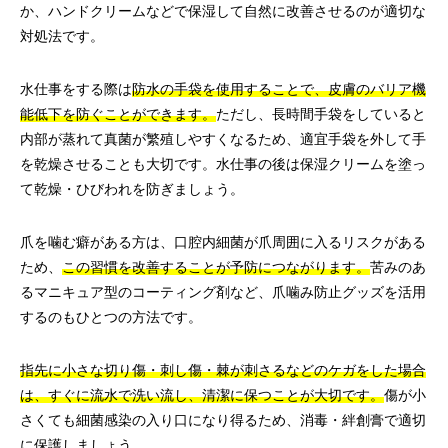
か、ハンドクリームなどで保湿して自然に改善させるのが適切な
対処法です。
水仕事をする際は
防水の手袋を使用することで、皮膚のバリア機
能低下を防ぐことができます。
ただし、長時間手袋をしていると
内部が蒸れて真菌が繁殖しやすくなるため、適宜手袋を外して手
を乾燥させることも大切です。水仕事の後は保湿クリームを塗っ
て乾燥・ひびわれを防ぎましょう。
爪を噛む癖がある方は、口腔内細菌が爪周囲に入るリスクがある
ため、
この習慣を改善することが予防につながります。
苦みのあ
るマニキュア型のコーティング剤など、爪噛み防止グッズを活用
するのもひとつの方法です。
指先に小さな切り傷・刺し傷・棘が刺さるなどのケガをした場合
は、すぐに流水で洗い流し、清潔に保つことが大切です。
傷が小
さくても細菌感染の入り口になり得るため、消毒・絆創膏で適切
に保護しましょう。