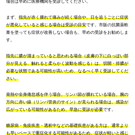
場合は早めに医療機関を受診してください。
まず、
指先が赤く腫れて痛みが続く場合や、日を追うごとに症状
が悪化していると感じる場合は受診の目安
です。市販の抗菌薬軟
膏を塗っても症状が改善しない場合も、早めの受診をお勧めしま
す。
指先に膿が溜まっていると思われる場合（皮膚の下に白っぽい部
分が見える、触れると柔らかく波動を感じる）は、切開・排膿が
必要な状態である可能性が高いため、なるべく早く受診してくだ
さい。
発熱や全身倦怠感を伴う場合、リンパ節が腫れている場合、腕の
方向に赤い線（リンパ管炎のサイン）が見られる場合は、感染が
広がっている可能性があるため、早急に受診が必要
です。
糖尿病・免疫疾患・透析中などの基礎疾患がある方は、通常より
も早いペースで重症化する可能性があるため、症状が軽いと感じ