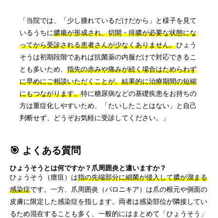
「当院では、「少し腫れているだけだから」と様子を見て
いるうちに
膿瘍が形成され、切開・排膿が必要な状態にな
ってから受診される患者さんが少なくありません。
ひょう
そうは初期段階であれば抗菌薬の内服だけで対応できるこ
とも多いため、
指先の赤みや痛みが続く場合はためらわず
に早めにご相談いただくことが、結果的に治療期間の短縮
にもつながります。
特に糖尿病などの基礎疾患をお持ちの
方は重症化しやすいため、「たいしたことはない」と自己
判断せず、どうぞお気軽に受診してください。」
🎯 よくある質問
ひょうそうとは何ですか？爪周囲炎と違いますか？
ひょうそう（瘭疽）は
指の先端部分に細菌が侵入して膿が溜まる
感染症
です。一方、爪周囲炎（パロニキア）は爪の根元や側面の
皮膚に限定した感染症を指します。両者は感染部位が隣接してい
るため混在することも多く、一般的にはまとめて「ひょうそう」