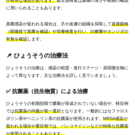
が有用な場合があります。
超音波検査は膿瘍の深さや範囲の確認
に用いられることもあります。
真菌感染が疑われる場合は、爪や皮膚の組織を採取して
直接鏡検
（顕微鏡で真菌を確認）や培養検査を行い、白癬菌やカンジダの
有無を確認
します。
📌 ひょうそうの治療法
ひょうそうの治療は、感染の程度・進行ステージ・原因微生物に
よって異なります。主な治療法を詳しく見ていきましょう。
✅ 抗菌薬（抗生物質）による治療
ひょうそうの初期段階で膿瘍が形成されていない場合や、軽症例
では
抗菌薬の内服が第一選択
となります。一般的にはセファロス
ポリン系やペニシリン系の抗菌薬が使用されます。
MRSA感染が
疑われる場合や重症例では、バンコマイシンなどの特殊な抗菌薬
が使用されることもあります。