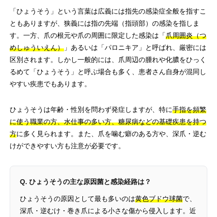
「ひょうそう」という言葉は広義には指先の感染症全般を指すこ
ともありますが、狭義には指の先端（指頭部）の感染を指しま
す。一方、爪の根元や爪の周囲に限定した感染は「
爪周囲炎（つ
めしゅういえん）
」あるいは「パロニキア」と呼ばれ、厳密には
区別されます。しかし一般的には、爪周辺の腫れや化膿をひっく
るめて「ひょうそう」と呼ぶ場合も多く、患者さん自身が混同し
やすい疾患でもあります。
ひょうそうは年齢・性別を問わず発症しますが、特に
手指を頻繁
に使う職業の方、水仕事の多い方、糖尿病などの基礎疾患を持つ
方
に多く見られます。また、爪を噛む癖のある方や、深爪・逆む
けができやすい方も注意が必要です。
Q. ひょうそうの主な原因菌と感染経路は？
ひょうそうの原因として最も多いのは
黄色ブドウ球菌
で、
深爪・逆むけ・巻き爪による小さな傷から侵入します。近