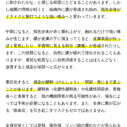
に刺されたかな」と感じる程度にとどまることがあります。しか
し細菌の増殖が続くと、組織内に膿が形成され始め、
指先全体が
ドクドクと脈打つような強い痛み
へと変わっていきます。
中期になると、指先全体が赤く腫れ上がり、触れるだけで強い痛
みが生じます。膿が皮膚の下に溜まってくると、
皮膚表面が白っ
ぽく変色したり、半透明に見える部分（膿瘍）が形成
されたりし
ます。この状態になると、自然に膿が破れて排出されることもあ
りますが、適切な処置なしに自然消退することはほとんどなく、
放置すると感染が深部へと広がります。
重症化すると、
感染が腱鞘（けんしょう）・関節・骨にまで及ぶ
ことがあります。
腱鞘炎（化膿性腱鞘炎）や化膿性関節炎、骨髄
炎へと進展すると、指の機能障害が残る可能性があり、場合によ
っては手術が必要になることもあります。また、全身に菌が広が
る「敗血症」を引き起こすリスクもゼロではありません。
全身症状としては発熱、倦怠感、リンパ節の腫れなどが見られる