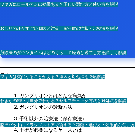
ワキガにロールオンは効果ある？正しい選び方と使い方を解説
おしりの汗がすごい原因と対策｜多汗症の症状・治療法を解説
剪除法のダウンタイムはどのくらい？経過と過ごし方を詳しく解説
目次
ワキガは突然なることがある？原因と対処法を徹底解説
ガングリオンとはどんな病気か
わきがの匂いは自分でわかる？セルフチェック方法と対処法を解説
ガングリオンの診断方法
手術以外の治療法（保存療法）
脇汗パッドはドラッグストアで買える？種類・選び方・効果的な使い方
手術が必要になるケースとは