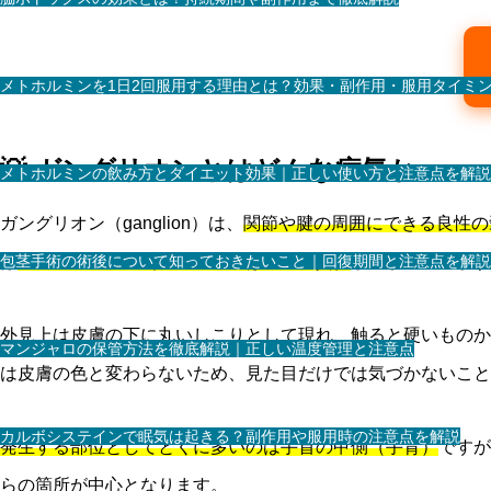
メトホルミンを1日2回服用する理由とは？効果・副作用・服用タイミ
💡 ガングリオンとはどんな病気か
メトホルミンの飲み方とダイエット効果｜正しい使い方と注意点を解説
ガングリオン（ganglion）は、
関節や腱の周囲にできる良性の
包茎手術の術後について知っておきたいこと｜回復期間と注意点を解説
は
ゼリー状の粘液（ムチンと呼ばれる物質）
が詰まっています
外見上は皮膚の下に丸いしこりとして現れ、触ると硬いものか
マンジャロの保管方法を徹底解説｜正しい温度管理と注意点
は皮膚の色と変わらないため、見た目だけでは気づかないこと
カルボシステインで眠気は起きる？副作用や服用時の注意点を解説
発生する部位としてとくに多いのは手首の甲側（手背）
ですが
らの箇所が中心となります。