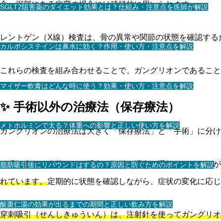
合、深部にある病変の場合には積極的に用いられます。
SGLT2阻害薬のダイエット効果とは？仕組み・注意点を医師が解説
レントゲン（X線）検査は、骨の異常や関節の状態を確認する
カルボシステインは鼻水に効く？作用・使い方・注意点を解説
これらの検査を組み合わせることで、ガングリオンであること
マイザー軟膏はどんな時に使う？効果・使い方・注意点を解説
✨ 手術以外の治療法（保存療法）
メトホルミンで太る？体重への影響と正しい使い方を解説
ガングリオンの治療法は大きく「保存療法」と「手術」に分
経過観察は、症状がない場合や軽微な場合に選択されることが
脂肪吸引後にリバウンドはするの？原因と防ぐためのポイントを解説
れています。
定期的に状態を確認しながら、症状の変化に応じ
酸棗仁湯の効果が出るまでの期間と正しい飲み方を解説
穿刺吸引（せんしきゅういん）は、注射針を使ってガングリオ