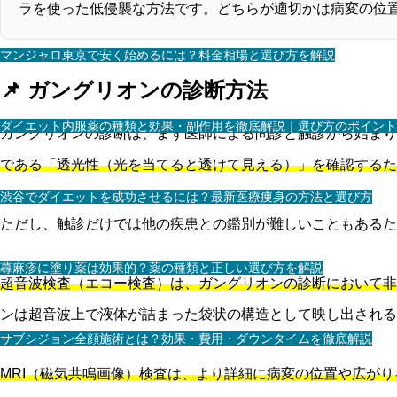
ラを使った低侵襲な方法です。どちらが適切かは病変の位
マンジャロ東京で安く始めるには？料金相場と選び方を解説
📌 ガングリオンの診断方法
ダイエット内服薬の種類と効果・副作用を徹底解説｜選び方のポイント
ガングリオンの診断は、まず医師による問診と触診から始ま
である「透光性（光を当てると透けて見える）」を確認するた
渋谷でダイエットを成功させるには？最新医療痩身の方法と選び方
ただし、触診だけでは他の疾患との鑑別が難しいこともあるた
蕁麻疹に塗り薬は効果的？薬の種類と正しい選び方を解説
超音波検査（エコー検査）は、ガングリオンの診断において非
ンは超音波上で液体が詰まった袋状の構造として映し出される
サブシジョン全顔施術とは？効果・費用・ダウンタイムを徹底解説
MRI（磁気共鳴画像）検査は、より詳細に病変の位置や広が