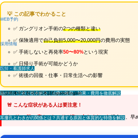
💡 この記事でわかること
WEB予約
✅ ガングリオン手術の
2つの種類と違い
✅ 保険適用で
自己負担5,000〜20,000円
の費用の実態
採用情報
✅ 手術しないと再発率
50〜80%
という現実
✅ 日帰り手術が可能かどうか
医師・看護師求人
その他
✅ 術後の回復・仕事・日常生活への影響
スタッフ求人
脇の匂い手術で根本解決｜治療の種類・効果・費用を徹底解説
言語
简体中文
한국어
日本語
Español
English
🚨 こんな症状がある人は要注意！
しびれ・強い痛み・しこりが急に大きくなった
場合は、早
耳瘻孔とわきがの関係とは？共通する原因と体質的な特徴を解説