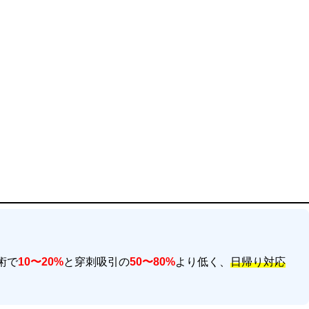
術で
10〜20%
と穿刺吸引の
50〜80%
より低く、
日帰り対応