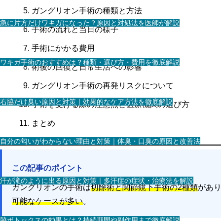
ガングリオン手術の種類と方法
急に片方だけワキガになった？原因と対処法を医師が解説
手術の流れと当日の様子
手術にかかる費用
ワキガ手術のおすすめは？種類・選び方・費用を徹底解説
術後の回復と日常生活への影響
ガングリオン手術の再発リスクについて
右脇だけ臭い原因と対策｜効果的なケア方法を徹底解説
手術を受ける際の注意点と医療機関の選び方
まとめ
自分の匂いがわからない理由と対策｜体臭・口臭の原因と改善法
この記事のポイント
汗が滝のように出る原因と対策｜多汗症の症状・治療法を解説
ガングリオンの手術は
切除術と関節鏡下手術の2種類
があ
可能なケースが多い
。
脇ボトックスの効果とは？持続期間や副作用まで徹底解説