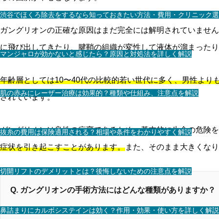
渋谷でほくろ除去をするなら知っておきたい方法・費用・クリニック選
ガングリオンの正確な原因はまだ完全には解明されていません
に飛び出してきたり、腱鞘の組織が変性して液体が溜まったり
マンジャロが効かないと感じたら？原因と対処法を詳しく解説
年齢層としては10〜40代の比較的若い世代に多く、男性より
肌の赤みにレーザー治療は効果的？種類や仕組み、注意点を解説
されています。
ガングリオンは良性の病変であるため、基本的に生命の危険を
抜糸の費用は保険適用される？相場や条件をわかりやすく解説
症状を引き起こすことがあります。
また、そのまま大きくなり
切開リフトのデメリットとは？後悔しないための注意点を解説
Q. ガングリオンの手術方法にはどんな種類がありますか？
ガングリオンの手術は主に「切除術（開放手術）」と「関節
鼻詰まりにカルボシステインは効く？作用・効果・使い方を詳しく解説