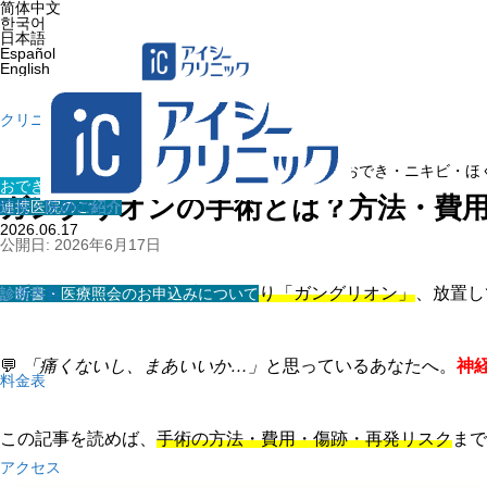
简体中文
한국어
日本語
Español
English
クリニック紹介
ホーム
»
医療コラム
»
おでき・ニキビ・ほ
おでき・ニキビ・ほくろ・イボ
ガングリオンの手術とは？方法・費
連携医院のご紹介
院長・医師の紹介
2026.06.17
公開日: 2026年6月17日
⚡ 手首や足の甲にできた
丸いしこり「ガングリオン」
、放置し
診断書・医療照会のお申込みについて
診療内容
💬
「痛くないし、まあいいか…」
と思っているあなたへ。
神
料金表
この記事を読めば、
手術の方法・費用・傷跡・再発リスク
まで
アクセス