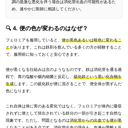
調の急激な悪化を伴う場合は消化管出血の可能性があるた
め、速やかに医師に相談してください。
🔍 4. 便の色が変わるのはなぜ？
フェロミアを服用していると、
便が黒色あるいは暗色に変わるこ
と
があります。これは鉄剤を飲んでいる多くの方が経験すること
で、服用前に知っておくと安心できます。
便が黒くなる仕組みは次のようなものです。鉄は消化管を通る過
程で、胃の塩酸や腸内細菌と反応し、
硫化鉄という黒い化合物を
生成
します。この硫化鉄が便に混ざることで、便全体が黒ずんだ
色になります。
これ自体は体に害のある変化ではなく、フェロミアが体内に吸収
されずに便として排出されている鉄分の一部が引き起こす自然な
現象です。ただし、問題となるのは
消化管からの出血でも便が黒
くなることがある
点です。消化管出血の場合も、血液が胃酸と反