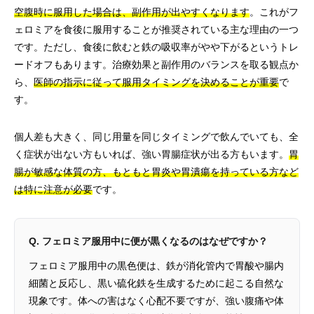
空腹時に服用した場合は、副作用が出やすくなります
。これがフ
ェロミアを食後に服用することが推奨されている主な理由の一つ
です。ただし、食後に飲むと鉄の吸収率がやや下がるというトレ
ードオフもあります。治療効果と副作用のバランスを取る観点か
ら、
医師の指示に従って服用タイミングを決めることが重要
で
す。
個人差も大きく、同じ用量を同じタイミングで飲んでいても、全
く症状が出ない方もいれば、強い胃腸症状が出る方もいます。
胃
腸が敏感な体質の方、もともと胃炎や胃潰瘍を持っている方など
は特に注意が必要
です。
Q. フェロミア服用中に便が黒くなるのはなぜですか？
フェロミア服用中の黒色便は、鉄が消化管内で胃酸や腸内
細菌と反応し、黒い硫化鉄を生成するために起こる自然な
現象です。体への害はなく心配不要ですが、強い腹痛や体