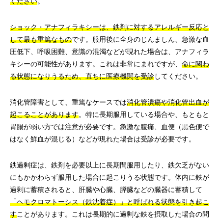
ください
。
ショック・アナフィラキシーは、鉄剤に対するアレルギー反応と
して最も重篤なもの
です。服用後に全身のじんましん、急激な血
圧低下、呼吸困難、意識の混濁などが現れた場合は、アナフィラ
キシーの可能性があります。これは非常にまれですが、
命に関わ
る状態になりうるため、直ちに医療機関を受診
してください。
消化管障害として、重篤なケースでは
消化管潰瘍や消化管出血が
起こることがあります
。特に長期服用している場合や、もともと
胃腸が弱い方では注意が必要です。急激な腹痛、血便（黒色便で
はなく鮮血が混じる）などが現れた場合は受診が必要です。
鉄過剰症は、鉄剤を必要以上に長期間服用したり、鉄欠乏がない
にもかかわらず服用した場合に起こりうる状態です。体内に鉄が
過剰に蓄積されると、肝臓や心臓、膵臓などの臓器に蓄積して
「ヘモクロマトーシス（鉄沈着症）」と呼ばれる状態を引き起こ
す
ことがあります。これは長期的に過剰な鉄を摂取した場合の問