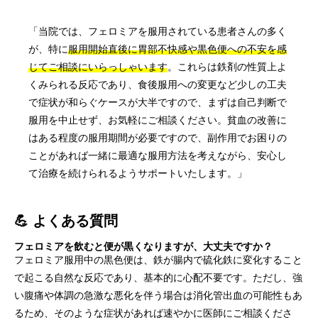
「当院では、フェロミアを服用されている患者さんの多く
が、特に
服用開始直後に胃部不快感や黒色便への不安を感
じてご相談にいらっしゃいます
。これらは鉄剤の性質上よ
くみられる反応であり、食後服用への変更など少しの工夫
で症状が和らぐケースが大半ですので、まずは自己判断で
服用を中止せず、お気軽にご相談ください。貧血の改善に
はある程度の服用期間が必要ですので、副作用でお困りの
ことがあれば一緒に最適な服用方法を考えながら、安心し
て治療を続けられるようサポートいたします。」
💪 よくある質問
フェロミアを飲むと便が黒くなりますが、大丈夫ですか？
フェロミア服用中の黒色便は、鉄が腸内で硫化鉄に変化すること
で起こる自然な反応であり、基本的に心配不要です。ただし、強
い腹痛や体調の急激な悪化を伴う場合は消化管出血の可能性もあ
るため、そのような症状があれば速やかに医師にご相談くださ