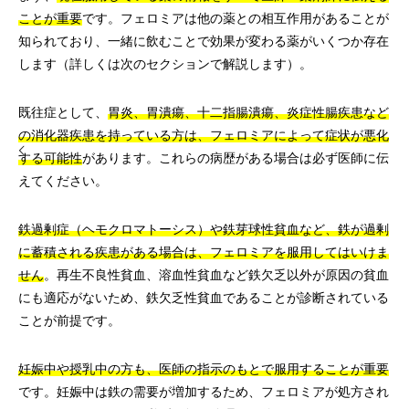
ことが重要
です。フェロミアは他の薬との相互作用があることが
知られており、一緒に飲むことで効果が変わる薬がいくつか存在
します（詳しくは次のセクションで解説します）。
既往症として、
胃炎、胃潰瘍、十二指腸潰瘍、炎症性腸疾患など
の消化器疾患を持っている方は、フェロミアによって症状が悪化
する可能性
があります。これらの病歴がある場合は必ず医師に伝
えてください。
鉄過剰症（ヘモクロマトーシス）や鉄芽球性貧血など、鉄が過剰
に蓄積される疾患がある場合は、フェロミアを服用してはいけま
せん
。再生不良性貧血、溶血性貧血など鉄欠乏以外が原因の貧血
にも適応がないため、鉄欠乏性貧血であることが診断されている
ことが前提です。
妊娠中や授乳中の方も、医師の指示のもとで服用することが重要
です。妊娠中は鉄の需要が増加するため、フェロミアが処方され