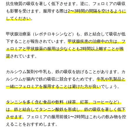
抗生物質の吸収を著しく低下させます。逆に、フェロミアの吸収
も影響を受けます。服用する際は
2〜3時間の間隔を空けるように
してください
。
甲状腺治療薬（レボチロキシンなど）も、鉄と結合して吸収が低
下することが報告されています。
甲状腺疾患の治療中の方は、フ
ェロミアと甲状腺薬の服用は少なくとも2時間以上離すことが推
奨
されています。
カルシウム製剤や牛乳も、鉄の吸収を妨げることがあります。カ
ルシウムが腸内で鉄の吸収に競合するためです。
牛乳や乳製品と
一緒にフェロミアを服用することは避けた方が良い
でしょう。
タンニンを多く含む食品や飲料（緑茶、紅茶、コーヒーなど）
は、鉄と結合してタンニン酸鉄を形成し、鉄の吸収を著しく低下
させます
。フェロミアの服用前後1〜2時間はこれらの飲み物を控
えることをおすすめします。