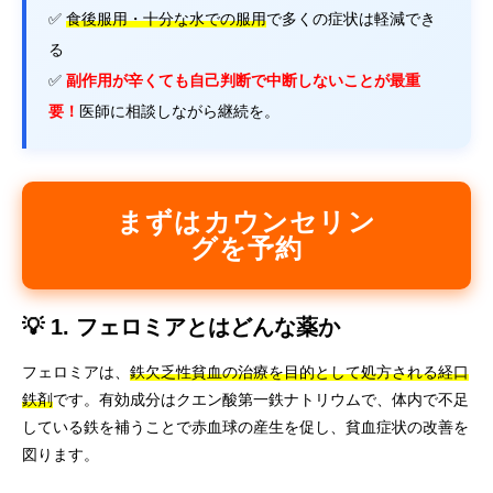
✅
食後服用・十分な水での服用
で多くの症状は軽減でき
る
✅
副作用が辛くても自己判断で中断しないことが最重
要！
医師に相談しながら継続を。
まずはカウンセリン
グを予約
💡 1. フェロミアとはどんな薬か
フェロミアは、
鉄欠乏性貧血の治療を目的として処方される経口
鉄剤
です。有効成分はクエン酸第一鉄ナトリウムで、体内で不足
している鉄を補うことで赤血球の産生を促し、貧血症状の改善を
図ります。