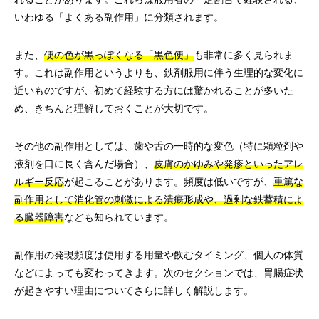
いわゆる「よくある副作用」に分類されます。
また、
便の色が黒っぽくなる「黒色便」
も非常に多く見られま
す。これは副作用というよりも、鉄剤服用に伴う生理的な変化に
近いものですが、初めて経験する方には驚かれることが多いた
め、きちんと理解しておくことが大切です。
その他の副作用としては、歯や舌の一時的な変色（特に顆粒剤や
液剤を口に長く含んだ場合）、
皮膚のかゆみや発疹といったアレ
ルギー反応
が起こることがあります。頻度は低いですが、
重篤な
副作用として消化管の刺激による潰瘍形成や、過剰な鉄蓄積によ
る臓器障害
なども知られています。
副作用の発現頻度は使用する用量や飲むタイミング、個人の体質
などによっても変わってきます。次のセクションでは、胃腸症状
が起きやすい理由についてさらに詳しく解説します。