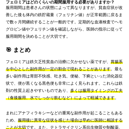
フェロミアはどのくらいの期間服用する必要がありますか？
服用期間は患者さんの状態によって異なりますが、貧血症状が改
善した後も体内の鉄貯蔵量（フェリチン値）が正常範囲に戻るま
で数ヶ月間継続することが一般的です。定期的な血液検査でヘモ
グロビン値やフェリチン値を確認しながら、医師の指示に従って
服用期間を決めることが大切です。
🎯 まとめ
フェロミアは鉄欠乏性貧血の治療に欠かせない薬ですが、
胃腸系
を中心とした副作用が一定の割合で現れることがあります
。最も
多い副作用は胃部不快感、吐き気、便秘、下痢といった消化器症
状で、便が黒くなる黒色便も非常によく見られます。これらは鉄
剤の性質上起きやすいものであり、
多くは服用タイミングの工夫
（食後服用、水でしっかり飲むなど）によって軽減できます
。
まれにアナフィラキシーなどの重篤な副作用が起こることもある
ため、
服用後に異常な症状を感じた場合は早めに医師に相談する
ことが大切
です。また、テトラサイクリン系抗生物質や制酸薬、