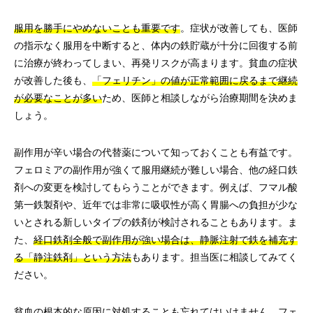
服用を勝手にやめないことも重要です
。症状が改善しても、医師
の指示なく服用を中断すると、体内の鉄貯蔵が十分に回復する前
に治療が終わってしまい、再発リスクが高まります。貧血の症状
が改善した後も、
「フェリチン」の値が正常範囲に戻るまで継続
が必要なことが多い
ため、医師と相談しながら治療期間を決めま
しょう。
副作用が辛い場合の代替薬について知っておくことも有益です。
フェロミアの副作用が強くて服用継続が難しい場合、他の経口鉄
剤への変更を検討してもらうことができます。例えば、フマル酸
第一鉄製剤や、近年では非常に吸収性が高く胃腸への負担が少な
いとされる新しいタイプの鉄剤が検討されることもあります。ま
た、
経口鉄剤全般で副作用が強い場合は、静脈注射で鉄を補充す
る「静注鉄剤」という方法
もあります。担当医に相談してみてく
ださい。
貧血の根本的な原因に対処することも忘れてはいけません
。フェ