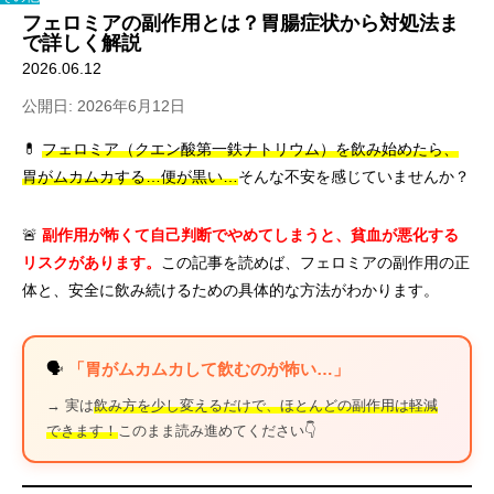
フェロミアの副作用とは？胃腸症状から対処法ま
で詳しく解説
2026.06.12
公開日: 2026年6月12日
💊
フェロミア（クエン酸第一鉄ナトリウム）を飲み始めたら、
胃がムカムカする…便が黒い…
そんな不安を感じていませんか？
🚨
副作用が怖くて自己判断でやめてしまうと、貧血が悪化する
リスクがあります。
この記事を読めば、フェロミアの副作用の正
体と、安全に飲み続けるための具体的な方法がわかります。
🗣️
「胃がムカムカして飲むのが怖い…」
→ 実は
飲み方を少し変えるだけで、ほとんどの副作用は軽減
できます！
このまま読み進めてください👇