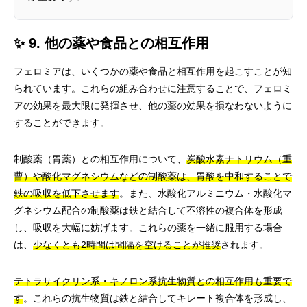
✨ 9. 他の薬や食品との相互作用
フェロミアは、いくつかの薬や食品と相互作用を起こすことが知
られています。これらの組み合わせに注意することで、フェロミ
アの効果を最大限に発揮させ、他の薬の効果を損なわないように
することができます。
制酸薬（胃薬）との相互作用について、
炭酸水素ナトリウム（重
曹）や酸化マグネシウムなどの制酸薬は、胃酸を中和することで
鉄の吸収を低下させます
。また、水酸化アルミニウム・水酸化マ
グネシウム配合の制酸薬は鉄と結合して不溶性の複合体を形成
し、吸収を大幅に妨げます。これらの薬を一緒に服用する場合
は、
少なくとも2時間は間隔を空けることが推奨
されます。
テトラサイクリン系・キノロン系抗生物質との相互作用も重要で
す
。これらの抗生物質は鉄と結合してキレート複合体を形成し、