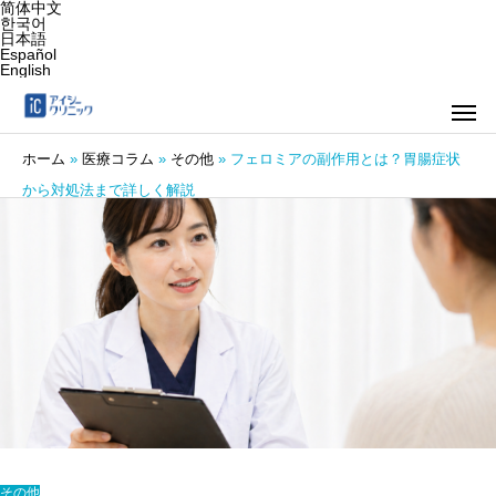
简体中文
한국어
日本語
Español
English
ホーム
»
医療コラム
»
その他
»
フェロミアの副作用とは？胃腸症状
から対処法まで詳しく解説
その他