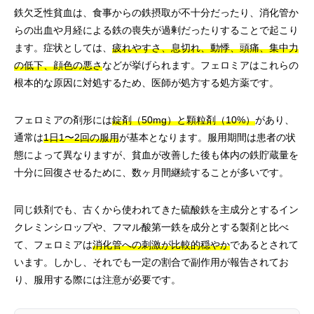
鉄欠乏性貧血は、食事からの鉄摂取が不十分だったり、消化管か
らの出血や月経による鉄の喪失が過剰だったりすることで起こり
ます。症状としては、
疲れやすさ、息切れ、動悸、頭痛、集中力
の低下、顔色の悪さ
などが挙げられます。フェロミアはこれらの
根本的な原因に対処するため、医師が処方する処方薬です。
フェロミアの剤形には
錠剤（50mg）と顆粒剤（10%）
があり、
通常は
1日1〜2回の服用
が基本となります。服用期間は患者の状
態によって異なりますが、貧血が改善した後も体内の鉄貯蔵量を
十分に回復させるために、数ヶ月間継続することが多いです。
同じ鉄剤でも、古くから使われてきた硫酸鉄を主成分とするイン
クレミンシロップや、フマル酸第一鉄を成分とする製剤と比べ
て、フェロミアは
消化管への刺激が比較的穏やか
であるとされて
います。しかし、それでも一定の割合で副作用が報告されてお
り、服用する際には注意が必要です。