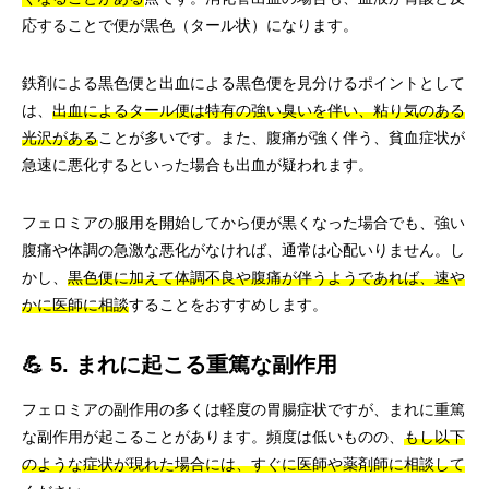
応することで便が黒色（タール状）になります。
鉄剤による黒色便と出血による黒色便を見分けるポイントとして
は、
出血によるタール便は特有の強い臭いを伴い、粘り気のある
光沢がある
ことが多いです。また、腹痛が強く伴う、貧血症状が
急速に悪化するといった場合も出血が疑われます。
フェロミアの服用を開始してから便が黒くなった場合でも、強い
腹痛や体調の急激な悪化がなければ、通常は心配いりません。し
かし、
黒色便に加えて体調不良や腹痛が伴うようであれば、速や
かに医師に相談
することをおすすめします。
💪 5. まれに起こる重篤な副作用
フェロミアの副作用の多くは軽度の胃腸症状ですが、まれに重篤
な副作用が起こることがあります。頻度は低いものの、
もし以下
のような症状が現れた場合には、すぐに医師や薬剤師に相談して