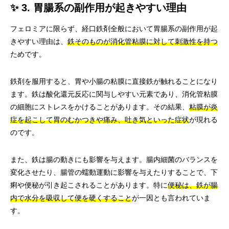
✨ 3. 胃腸系の副作用が起きやすい理由
フェロミアに限らず、経口鉄剤全般において胃腸系の副作用が起
きやすい理由は、
鉄そのものが消化管粘膜に対して刺激性を持つ
ためです。
鉄剤を服用すると、胃や小腸の粘膜に直接鉄が触れることになり
ます。鉄は酸化還元反応に関与しやすい元素であり、消化管粘膜
の細胞にストレスをかけることがあります。その結果、
粘膜が炎
症を起こして胃のむかつきや痛み、吐き気といった症状
が現れる
のです。
また、鉄は腸の動きにも影響を与えます。腸内細菌のバランスを
変化させたり、腸管の蠕動運動に影響を与えたりすることで、下
痢や便秘が引き起こされることがあります。特に
便秘は、鉄が腸
内で水分を吸収して便を硬くすること
が一因とも言われていま
す。