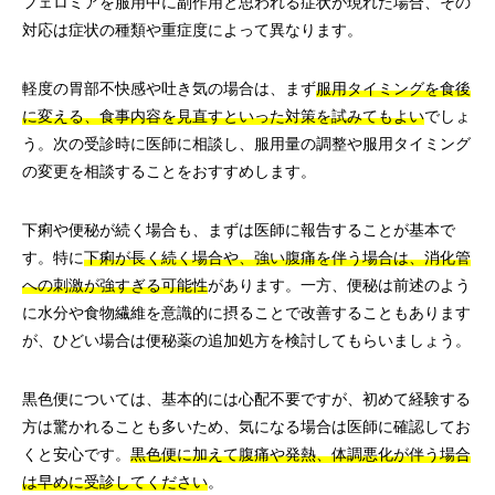
フェロミアを服用中に副作用と思われる症状が現れた場合、その
対応は症状の種類や重症度によって異なります。
軽度の胃部不快感や吐き気の場合は、まず
服用タイミングを食後
に変える、食事内容を見直すといった対策を試みてもよい
でしょ
う。次の受診時に医師に相談し、服用量の調整や服用タイミング
の変更を相談することをおすすめします。
下痢や便秘が続く場合も、まずは医師に報告することが基本で
す。特に
下痢が長く続く場合や、強い腹痛を伴う場合は、消化管
への刺激が強すぎる可能性
があります。一方、便秘は前述のよう
に水分や食物繊維を意識的に摂ることで改善することもあります
が、ひどい場合は便秘薬の追加処方を検討してもらいましょう。
黒色便については、基本的には心配不要ですが、初めて経験する
方は驚かれることも多いため、気になる場合は医師に確認してお
くと安心です。
黒色便に加えて腹痛や発熱、体調悪化が伴う場合
は早めに受診してください
。