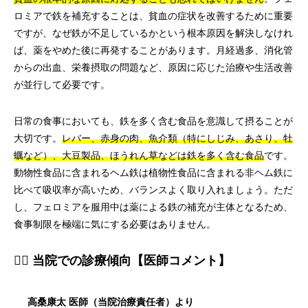
ロミアで鉄を補充することは、貧血の症状を改善するために重要
ですが、なぜ鉄が不足しているかという根本原因を解決しなけれ
ば、薬をやめた後に再発することがあります。月経過多、消化管
からの出血、栄養摂取の問題など、原因に応じた治療や生活改善
が並行して必要です。
日常の食事においても、鉄を多く含む食品を意識して摂ることが
大切です。
レバー、赤身の肉、魚介類（特にしじみ、あさり、牡
蠣など）、大豆製品、ほうれん草などは鉄を多く含む食品
です。
動物性食品に含まれるヘム鉄は植物性食品に含まれる非ヘム鉄に
比べて吸収率が高いため、バランスよく取り入れましょう。ただ
し、フェロミアを服用中は薬による鉄の補充が主体となるため、
食事制限を極端に気にする必要はありません。
👨‍⚕️ 当院での診療傾向【医師コメント】
高桑康太 医師（当院治療責任者）より