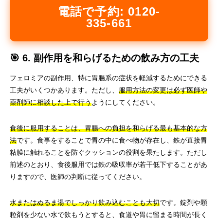
電話で予約: 0120-
335-661
🎯 6. 副作用を和らげるための飲み方の工夫
フェロミアの副作用、特に胃腸系の症状を軽減するためにできる
工夫がいくつかあります。ただし、
服用方法の変更は必ず医師や
薬剤師に相談した上で行う
ようにしてください。
食後に服用することは、胃腸への負担を和らげる最も基本的な方
法
です。食事をすることで胃の中に食べ物が存在し、鉄が直接胃
粘膜に触れることを防ぐクッションの役割を果たします。ただし
前述のとおり、食後服用では鉄の吸収率が若干低下することがあ
りますので、医師の判断に従ってください。
水またはぬるま湯でしっかり飲み込むことも大切
です。錠剤や顆
粒剤を少ない水で飲もうとすると、食道や胃に留まる時間が長く