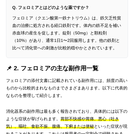
Q. フェロミアとはどのような薬ですか？
フェロミア（クエン酸第一鉄ナトリウム）は、鉄欠乏性貧
血の治療に処方される経口鉄剤です。体内の鉄不足を補い
赤血球の産生を促します。錠剤（50mg）と顆粒剤
（10%）があり、通常1日1〜2回服用します。他の鉄剤と
比べて消化管への刺激が比較的穏やかとされています。
📌 2. フェロミアの主な副作用一覧
フェロミアの添付文書に記載されている副作用には、頻度の高い
ものから比較的まれなものまでさまざまあります。以下に代表的
なものを整理して紹介します。
消化器系の副作用は最も多く報告されており、具体的には以下の
ような症状が挙げられます。
胃部不快感や胃痛、悪心（吐き
気）、嘔吐、食欲不振、腹痛、下痢または便秘
といった症状が現
れることがあります。これらは服用者の一定割合で経験される、