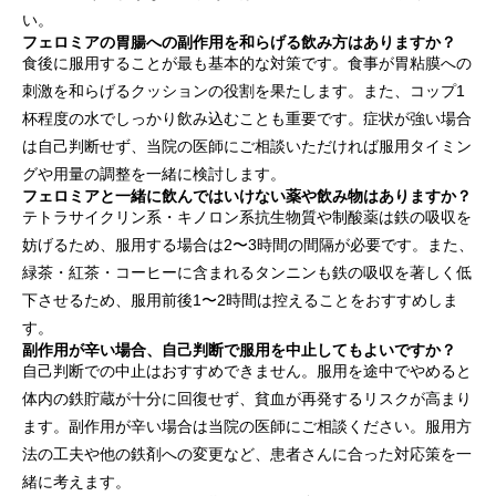
い。
フェロミアの胃腸への副作用を和らげる飲み方はありますか？
食後に服用することが最も基本的な対策です。食事が胃粘膜への
刺激を和らげるクッションの役割を果たします。また、コップ1
杯程度の水でしっかり飲み込むことも重要です。症状が強い場合
は自己判断せず、当院の医師にご相談いただければ服用タイミン
グや用量の調整を一緒に検討します。
フェロミアと一緒に飲んではいけない薬や飲み物はありますか？
テトラサイクリン系・キノロン系抗生物質や制酸薬は鉄の吸収を
妨げるため、服用する場合は2〜3時間の間隔が必要です。また、
緑茶・紅茶・コーヒーに含まれるタンニンも鉄の吸収を著しく低
下させるため、服用前後1〜2時間は控えることをおすすめしま
す。
副作用が辛い場合、自己判断で服用を中止してもよいですか？
自己判断での中止はおすすめできません。服用を途中でやめると
体内の鉄貯蔵が十分に回復せず、貧血が再発するリスクが高まり
ます。副作用が辛い場合は当院の医師にご相談ください。服用方
法の工夫や他の鉄剤への変更など、患者さんに合った対応策を一
緒に考えます。