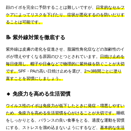
顔のイボを完全に予防することは難しいですが、
日常的なセルフ
ケアによってリスクを下げたり、症状が悪化するのを防いだりす
ることは可能です。
📝 紫外線対策を徹底する
紫外線は皮膚の老化を促進させ、脂漏性角化症などの加齢性のイ
ボが増えやすくなる原因のひとつとされています。
日焼け止めを
毎日使用し、帽子や日傘などで物理的に紫外線を防ぐことが大切
です。
SPF・PAの高い日焼け止めを選び、
2〜3時間ごとに塗り
直すことを習慣にしましょう。
🔸 免疫力を高める生活習慣
ウイルス性のイボは免疫力が低下したときに発症・増悪しやすい
ため、免疫力を高める生活習慣を心がけることが大切です。
睡眠
をしっかりとる、バランスの良い食事をとる、適度な運動を習慣
にする、ストレスを溜め込まないようにするなど、
基本的な生活