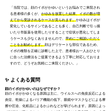
「当院では、顔のイボがかゆいというお悩みでご来院され
る患者様の多くが、
かゆみを放置した結果、イボの数が増
えてから受診されるケースが見られます。
かゆみはイボが
変化しているサインであることも多く、自己判断で引っ掻
いたり市販薬を使用したりすることで症状が悪化してしま
うケースも少なくありませんので、
早めにご相談いただく
ことをお勧めします。
顔はデリケートな部位であるため、
イボの種類を正確に診断した上で、患者様お一人おひとり
に合った治療法をご提案できるよう丁寧に対応しておりま
すので、どうぞお気軽にご来院ください。」
✨ よくある質問
顔のイボがかゆいのはなぜですか？
顔のイボがかゆくなる原因は主に、ウイルスへの免疫反応による
炎症、乾燥によるバリア機能の低下、眼鏡やマスクなどによる摩
擦や圧迫、化粧品によるかぶれなどが挙げられます。原因によっ