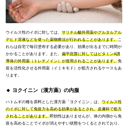
ウイルス性のイボに対しては、
サリチル酸外用薬やグルタルアル
デヒド溶液などを使った薬物療法が行われることがあります。
こ
れらは自宅で毎日塗布する必要があり、効果が出るまでに時間が
かかることがあります。また、
扁平疣贅に対してはビタミンA誘
導体の外用薬（トレチノイン）が使用されることがあります。
免
疫を活性化させる外用薬（イミキモド）が処方されるケースもあ
ります。
🔸 ヨクイニン（漢方薬）の内服
ハトムギの種を原料とした漢方薬「ヨクイニン」は、
ウイルス性
のイボに対して免疫力を高める効果があるとされ、皮膚科で処方
されることがあります。
即効性はありませんが、体の内側から免
疫を高めることでイボが消えやすい状態をつくるとされており、