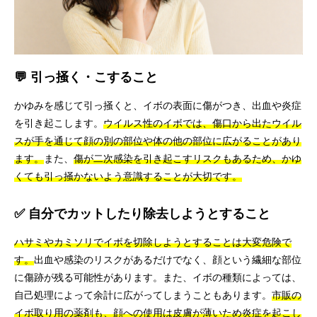
💬 引っ掻く・こすること
かゆみを感じて引っ掻くと、イボの表面に傷がつき、出血や炎症
を引き起こします。
ウイルス性のイボでは、傷口から出たウイル
スが手を通じて顔の別の部位や体の他の部位に広がることがあり
ます。
また、
傷が二次感染を引き起こすリスクもあるため、かゆ
くても引っ掻かないよう意識することが大切です。
✅ 自分でカットしたり除去しようとすること
ハサミやカミソリでイボを切除しようとすることは大変危険で
す。
出血や感染のリスクがあるだけでなく、顔という繊細な部位
に傷跡が残る可能性があります。また、イボの種類によっては、
自己処理によって余計に広がってしまうこともあります。
市販の
イボ取り用の薬剤も、顔への使用は皮膚が薄いため炎症を起こし