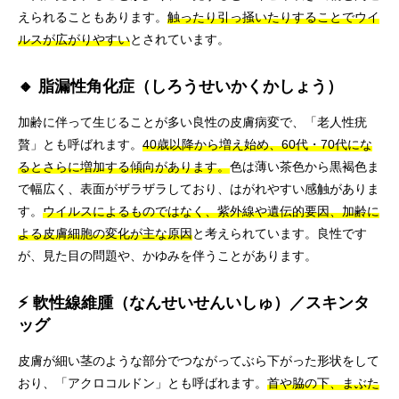
えられることもあります。
触ったり引っ掻いたりすることでウイ
ルスが広がりやすい
とされています。
🔸 脂漏性角化症（しろうせいかくかしょう）
加齢に伴って生じることが多い良性の皮膚病変で、「老人性疣
贅」とも呼ばれます。
40歳以降から増え始め、60代・70代にな
るとさらに増加する傾向があります。
色は薄い茶色から黒褐色ま
で幅広く、表面がザラザラしており、はがれやすい感触がありま
す。
ウイルスによるものではなく、紫外線や遺伝的要因、加齢に
よる皮膚細胞の変化が主な原因
と考えられています。良性です
が、見た目の問題や、かゆみを伴うことがあります。
⚡ 軟性線維腫（なんせいせんいしゅ）／スキンタ
ッグ
皮膚が細い茎のような部分でつながってぶら下がった形状をして
おり、「アクロコルドン」とも呼ばれます。
首や脇の下、まぶた