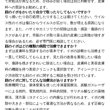
て対処法が異なるため、かゆみが続く場合は自己判断せず、皮膚
科への受診をお勧めします。
顔のイボをかいたり自分で取ったりしてもいいですか？
引っ掻いたり自己処理したりすることは避けてください。ウイル
ス性のイボは傷口からウイルスが広がり、数が増える原因になり
ます。また、ハサミやカミソリでの切除は出血・感染・傷跡のリ
スクがあります。市販のイボ取り薬も顔の皮膚には刺激が強すぎ
る場合があるため、必ず専門医に相談してください。
顔のイボはどの種類の病院で治療できますか？
まずは皮膚科を受診するのが基本です。イボの診断から治療まで
一貫して対応してもらえます。見た目の改善を重視したい場合
や、傷跡を残さずきれいに除去したい場合は、皮膚科と美容皮膚
科の機能を持つ美容クリニックも選択肢です。アイシークリニッ
ク渋谷院でも顔のイボに関するご相談を受け付けています。
顔のイボに対してどんな治療法がありますか？
医療機関では、液体窒素を使った冷凍凝固療法、炭酸ガスレーザ
ーによる焼灼、電気焼灼法、外科的切除、サリチル酸などの薬物
療法、漢方薬（ヨクイニン）の内服などが行われます。イボの種
類や大きさ・部位によって最適な方法が異なるため、まず正確な
診断を受けることが大切です。