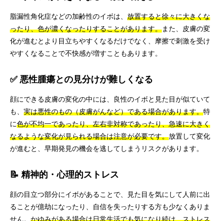
脂漏性角化症などの加齢性のイボは、
放置すると徐々に大きくな
ったり、色が濃くなったりすることがあります。
また、皮膚の変
化が進むとより目立ちやすくなるだけでなく、摩擦で刺激を受け
やすくなることで不快感が増すこともあります。
✅ 悪性腫瘍との見分けが難しくなる
顔にできる皮膚の変化の中には、良性のイボと見た目が似ていて
も、
実は悪性のもの（皮膚がんなど）である場合があります。
特
に
色が不均一であったり、左右非対称であったり、急速に大きく
なるような変化が見られる場合は注意が必要です。
放置して変化
が進むと、早期発見の機会を逃してしまうリスクがあります。
📝 精神的・心理的ストレス
顔の目立つ部分にイボがあることで、見た目を気にして人前に出
ることが億劫になったり、自信を失ったりする方も少なくありま
せん。
かゆみがある場合は日常生活でも気になり続け、ストレス