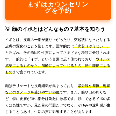
まずはカウンセリン
グを予約
💡 顔のイボとはどんなもの？基本を知ろう
イボとは、皮膚の一部が盛り上がったり、突起状になったりする
皮膚の変化のことを指します。医学的には
「疣贅（ゆうぜい）」
と呼ばれ、その原因や性質によってさまざまな種類に分類されま
す。一般的に「イボ」という言葉は広く使われており、
ウイルス
感染によるものから、加齢によって生じるもの、良性腫瘍による
もの
まで含まれています。
顔はデリケートな皮膚組織が集まっており、
紫外線や摩擦、乾燥
などのダメージを受けやすい部位
です。また、眼や口の周りな
ど、特に皮膚が薄い部分は刺激に敏感です。顔にできるイボの多
くは良性ですが、見た目の問題だけでなく、かゆみや違和感が生
じることもあり、生活の質に影響することがあります。