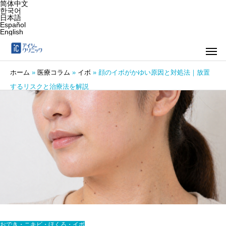
简体中文
한국어
日本語
Español
English
ホーム
»
医療コラム
»
イボ
»
顔のイボがかゆい原因と対処法｜放置
するリスクと治療法を解説
おでき・ニキビ・ほくろ・イボ