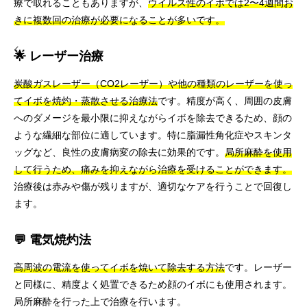
療で取れることもありますが、
ウイルス性のイボでは2〜4週間お
きに複数回の治療が必要になることが多いです。
🌟 レーザー治療
炭酸ガスレーザー（CO2レーザー）や他の種類のレーザーを使っ
てイボを焼灼・蒸散させる治療法
です。精度が高く、周囲の皮膚
へのダメージを最小限に抑えながらイボを除去できるため、顔の
ような繊細な部位に適しています。特に脂漏性角化症やスキンタ
ッグなど、良性の皮膚病変の除去に効果的です。
局所麻酔を使用
して行うため、痛みを抑えながら治療を受けることができます。
治療後は赤みや傷が残りますが、適切なケアを行うことで回復し
ます。
💬 電気焼灼法
高周波の電流を使ってイボを焼いて除去する方法
です。レーザー
と同様に、精度よく処置できるため顔のイボにも使用されます。
局所麻酔を行った上で治療を行います。