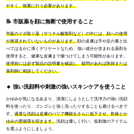
やすく、慎重に行う必要があります。
📝 市販薬を顔に無断で使用すること
市販のイボ取り薬（サリチル酸製剤など）の中には、顔への使用
が推奨されていないものがあります。
顔の皮膚は手や足の裏と比
べてはるかに薄くデリケートなため、強い成分が含まれる薬剤を
使用すると、健康な皮膚まで傷つけてしまう可能性があります。
使用前には必ず製品の説明書を確認し、疑問があれば医師または
薬剤師に相談してください。
🔸 強い洗顔料や刺激の強いスキンケアを使うこと
かゆみが気になるあまり、清潔にしようとして洗浄力の強い洗顔
料を使ったり、ゴシゴシと強く洗ったりすることも避けるべきで
す。
過度な洗顔は皮膚のバリア機能をさらに低下させ、乾燥とか
ゆみの悪循環を招きます。
洗顔は優しく行い、低刺激のアイテム
を選ぶようにしましょう。