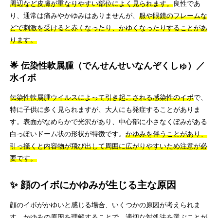
周辺など皮膚が重なりやすい部位によく見られます。
良性であ
り、通常は痛みやかゆみはありませんが、
服や眼鏡のフレームな
どで刺激を受けると赤くなったり、かゆくなったりすることがあ
ります。
🌟 伝染性軟属腫（でんせんせいなんぞくしゅ）／
水イボ
伝染性軟属腫ウイルスによって引き起こされる感染性のイボ
で、
特に子供に多く見られますが、大人にも発症することがありま
す。表面がなめらかで光沢があり、中心部に小さなくぼみがある
白っぽいドーム状の形状が特徴です。
かゆみを伴うことがあり、
引っ掻くと内容物が飛び出して周囲に広がりやすいため注意が必
要です。
✨ 顔のイボにかゆみが生じる主な原因
顔のイボがかゆいと感じる場合、いくつかの原因が考えられま
す。
かゆみの原因を理解することで、適切な対処法を選ぶことが