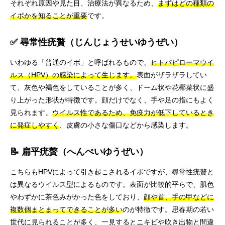
それぞれ原因や見た目、治療法が異なるため、
まずはどの種類の
イボかを知ることが重要
です。
✅ 尋常性疣贅（じんじょうせいゆうぜい）
いわゆる「普通のイボ」と呼ばれるもので、
ヒトパピローマウイ
ルス（HPV）の感染によって生じます。
表面がザラザラしてい
て、灰色や褐色をしていることが多く、ドーム状や花椰菜状に盛
り上がった形状が特徴です。顔だけでなく、手や足の指にもよく
見られます。
ウイルス性であるため、免疫力が低下しているとき
に発症しやすく
、皮膚の小さな傷口などから感染します。
📝 扁平疣贅（へんぺいゆうぜい）
こちらもHPVによって引き起こされるイボですが、尋常性疣贅と
は異なるウイルス型によるものです。表面が比較的平らで、肌色
やわずかに茶色みがかった色をしており、
顔や首、手の甲などに
複数個まとまってできることが多い
のが特徴です。思春期の若い
世代に見られることが多く、一見するとニキビや吹き出物と間違