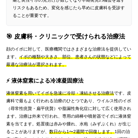
リスクもあるため、変化を感じたら早めに皮膚科を受診す
ることが重要です。
🎯 皮膚科・クリニックで受けられる治療法
顔のイボに対して、医療機関ではさまざまな治療法を提供してい
ます。
イボの種類や大きさ、部位、患者さんの状態などによって
最適な治療法が選択されます。
⚡ 液体窒素による冷凍凝固療法
液体窒素を用いてイボを急速に冷却・凍結させる治療法
です。皮
膚科で最もよく行われる治療のひとつであり、ウイルス性のイボ
（尋常性疣贅・扁平疣贅）や脂漏性角化症に対して広く使用され
ます。治療は外来で行われ、専用の綿棒や噴射器でイボに液体窒
素を当てます。処置後は赤みや腫れ、水疱（みずぶくれ）が生じ
ることがありますが、
数日から1〜2週間で回復します。
1回の治