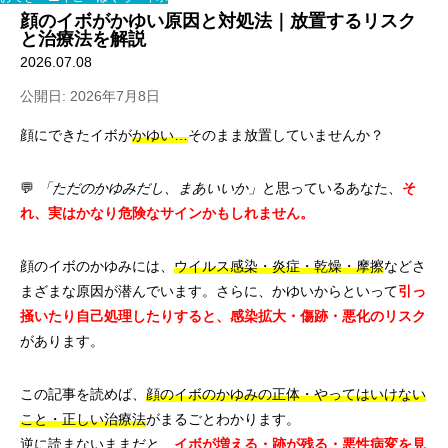
顔のイボがかゆい原因と対処法｜放置するリスク
と治療法を解説
2026.07.08
公開日: 2026年7月8日
顔にできたイボが
かゆい…
そのまま放置していませんか？
💬
「ただのかゆみだし、まあいいか」
と思っているあなた、
そ
れ、実はかなり危険なサインかもしれません。
顔のイボのかゆみには、
ウイルス感染・炎症・乾燥・摩擦
などさ
まざまな原因が潜んでいます。さらに、かゆいからといって
引っ
掻いたり自己処理したりすると、感染拡大・傷跡・悪化のリスク
があります。
この記事を読めば、
顔のイボのかゆみの正体・やってはいけない
こと・正しい治療法
がまるごとわかります。
逆に読まないままだと、
イボが増える・跡が残る・悪性病変を見