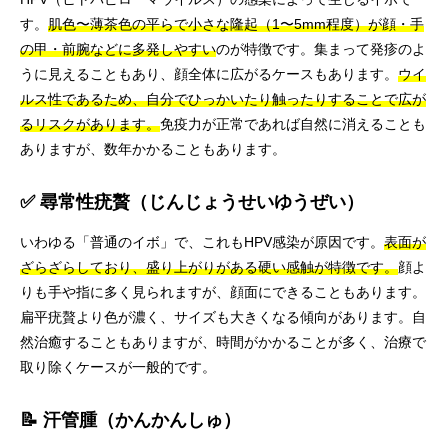
す。
肌色〜薄茶色の平らで小さな隆起（1〜5mm程度）が顔・手
の甲・前腕などに多発しやすい
のが特徴です。集まって発疹のよ
うに見えることもあり、顔全体に広がるケースもあります。
ウイ
ルス性であるため、自分でひっかいたり触ったりすることで広が
るリスクがあります。
免疫力が正常であれば自然に消えることも
ありますが、数年かかることもあります。
✅ 尋常性疣贅（じんじょうせいゆうぜい）
いわゆる「普通のイボ」で、これもHPV感染が原因です。
表面が
ざらざらしており、盛り上がりがある硬い感触が特徴です。
顔よ
りも手や指に多く見られますが、顔面にできることもあります。
扁平疣贅より色が濃く、サイズも大きくなる傾向があります。自
然治癒することもありますが、時間がかかることが多く、治療で
取り除くケースが一般的です。
📝 汗管腫（かんかんしゅ）