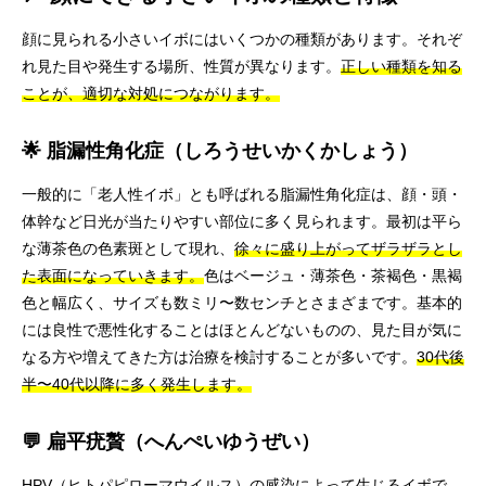
顔に見られる小さいイボにはいくつかの種類があります。それぞ
れ見た目や発生する場所、性質が異なります。
正しい種類を知る
ことが、適切な対処につながります。
🌟 脂漏性角化症（しろうせいかくかしょう）
一般的に「老人性イボ」とも呼ばれる脂漏性角化症は、顔・頭・
体幹など日光が当たりやすい部位に多く見られます。最初は平ら
な薄茶色の色素斑として現れ、
徐々に盛り上がってザラザラとし
た表面になっていきます。
色はベージュ・薄茶色・茶褐色・黒褐
色と幅広く、サイズも数ミリ〜数センチとさまざまです。基本的
には良性で悪性化することはほとんどないものの、見た目が気に
なる方や増えてきた方は治療を検討することが多いです。
30代後
半〜40代以降に多く発生します。
💬 扁平疣贅（へんぺいゆうぜい）
HPV（ヒトパピローマウイルス）の感染によって生じるイボで