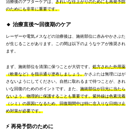
治療後のアフターケアは、
きれいな仕上がりのためにも再発予防
のためにも非常に重要です。
🔸 治療直後〜回復期のケア
レーザーや電気メスなどの治療後は、施術部位に赤みやかさぶた
が生じることがあります。この間は以下のようなケアが推奨され
ます。
まず、施術部位を清潔に保つことが大切です。
処方された外用薬
（軟膏など）を指示通り塗布しましょう。
かさぶたは無理にはが
さないようにしてください。自然に取れるまで待つことが、きれ
いな回復のためのポイントです。また、
施術部位が日光に当たら
ないよう、物理的に保護することも重要です。紫外線は色素沈着
（シミ）の原因になるため、回復期間中は特に念入りな日焼け止
め対策が必要です。
⚡ 再発予防のために