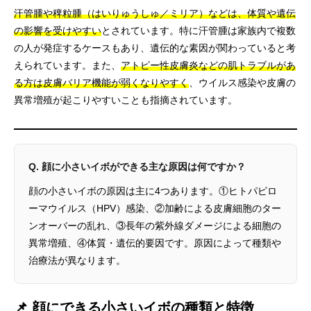
汗管腫や稗粒腫（はいりゅうしゅ／ミリア）などは、体質や遺伝
の影響を受けやすい
とされています。特に汗管腫は家族内で複数
の人が発症するケースもあり、遺伝的な素因が関わっていると考
えられています。また、
アトピー性皮膚炎などの肌トラブルがあ
る方は皮膚バリア機能が弱くなりやすく
、ウイルス感染や皮膚の
異常増殖が起こりやすいことも指摘されています。
Q. 顔に小さいイボができる主な原因は何ですか？
顔の小さいイボの原因は主に4つあります。①ヒトパピロ
ーマウイルス（HPV）感染、②加齢による皮膚細胞のター
ンオーバーの乱れ、③長年の紫外線ダメージによる細胞の
異常増殖、④体質・遺伝的要因です。原因によって種類や
治療法が異なります。
📌 顔にできる小さいイボの種類と特徴