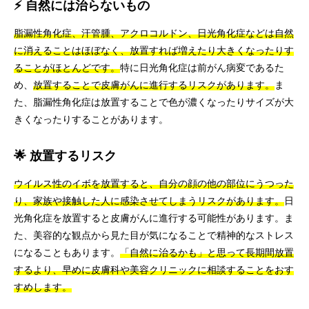
⚡ 自然には治らないもの
脂漏性角化症、汗管腫、アクロコルドン、日光角化症などは自然
に消えることはほぼなく、放置すれば増えたり大きくなったりす
ることがほとんどです。
特に日光角化症は前がん病変であるた
め、
放置することで皮膚がんに進行するリスクがあります。
ま
た、脂漏性角化症は放置することで色が濃くなったりサイズが大
きくなったりすることがあります。
🌟 放置するリスク
ウイルス性のイボを放置すると、自分の顔の他の部位にうつった
り、家族や接触した人に感染させてしまうリスクがあります。
日
光角化症を放置すると皮膚がんに進行する可能性があります。ま
た、美容的な観点から見た目が気になることで精神的なストレス
になることもあります。
「自然に治るかも」と思って長期間放置
するより、早めに皮膚科や美容クリニックに相談することをおす
すめします。