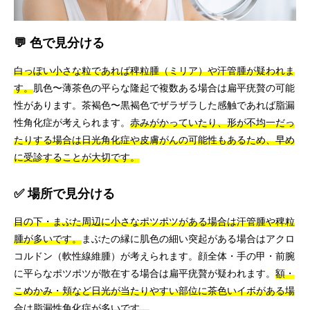
💬 色で見分ける
白っぽい小さな粒であれば稗粒腫（ミリア）や汗管腫が疑われま
す。
肌色〜薄茶色の平らな隆起で複数ある場合は扁平疣贅の可能
性があります。茶褐色〜黒褐色でザラザラした感触であれば脂漏
性角化症が考えられます。
赤みがかっていたり、形が不均一だっ
たりする場合は日光角化症や皮膚がんの可能性もあるため、早め
に受診することが大切です。
✅ 場所で見分ける
目の下・まぶた周辺に小さなポツポツがある場合は汗管腫や稗粒
腫が多いです。
まぶたの縁に肌色の細い突起がある場合はアクロ
コルドン（軟性線維腫）が考えられます。顔全体・手の甲・前腕
に平らなポツポツが散在する場合は扁平疣贅が疑われます。
額・
こめかみ・頬など日光が当たりやすい部位に茶色いイボがある場
合は脂漏性角化症が多いです。