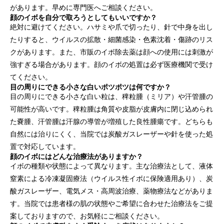
があります。早めに専門医へご相談ください。
顔のイボを自分で取ろうとしてもいいですか？
絶対に避けてください。ハサミや爪で切ったり、針で中身を出し
たりすると、ウイルスの拡散・細菌感染・色素沈着・傷跡のリス
クがあります。また、市販のイボ除去薬は顔への使用には刺激が
強すぎる場合があります。顔のイボの処置は必ず医療機関で受け
てください。
目の周りにできる小さな白いポツポツは何ですか？
目の周りにできる小さな白い粒は、稗粒腫（ミリア）や汗管腫の
可能性が高いです。稗粒腫は角質や皮脂が皮膚内に閉じ込められ
た嚢腫、汗管腫は汗腺の導管が増殖した良性腫瘍です。どちらも
自然には治りにくく、当院では炭酸ガスレーザーや針を使った処
置で対応しています。
顔のイボにはどんな治療法がありますか？
イボの種類や状態によって異なります。主な治療法として、液体
窒素による冷凍凝固療法（ウイルス性イボに保険適用あり）、炭
酸ガスレーザー、電気メス・高周波治療、薬物療法などがありま
す。当院では患者様の肌の状態やご希望に合わせた治療法をご提
案しておりますので、お気軽にご相談ください。