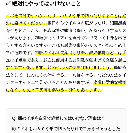
✅ 絶対にやってはいけないこと
イボを自分で引っかいたり、ハサミや爪で切ったりすることは絶
対に避けてください。
傷口からウイルスが広がったり、細菌感染
を引き起こしたり、色素沈着や瘢痕（傷跡）が残ったりするリス
クがあります。稗粒腫（ミリア）を自分で針で突いて中身を出そ
うとする方もいますが、これも感染や傷跡のリスクがあるため非
常に危険です。
市販のイボ除去薬（サリチル酸絆創膏など）は手
足のイボ用であり、顔面に使用すると刺激が強すぎて炎症を起こ
す可能性があります。顔のイボへの使用は避けましょう。
民間療
法として「にんにくの汁を塗る」「お酢を塗る」などの方法をイ
ンターネット上で見かけることがありますが、
皮膚科学的な根拠
はなく、かえって皮膚を傷める可能性があります。
Q. 顔のイボを自分で処置してはいけない理由は？
顔のイボをハサミや爪で切ったり針で中身を出そうとした