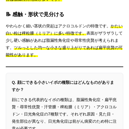
📝 感触・形状で見分ける
やわらかく細い茎状の突起はアクロコルドンの特徴です。
かたい
白い粒は稗粒腫（ミリア）に多い特徴です。
表面がザラザラして
少し硬い感触があれば脂漏性角化症や尋常性疣贅が考えられま
す。
ツルっとした均一な小さな盛り上がりであれば扁平疣贅の可
能性があります。
Q. 顔にできる小さいイボの種類にはどんなものがありま
すか？
顔にできる代表的なイボの種類は、脂漏性角化症・扁平疣
贅・尋常性疣贅・汗管腫・稗粒腫（ミリア）・アクロコル
ドン・日光角化症の7種類です。それぞれ原因・見た目・
発生部位が異なり、日光角化症は前がん病変のため特に注
意が必要です。