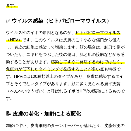
ます。
✅ ウイルス感染（ヒトパピローマウイルス）
ウイルス性のイボの原因となるのが、
ヒトパピローマウイルス
（HPV）
です。このウイルスは皮膚のごく小さな傷口から侵入
し、表皮の細胞に感染して増殖します。顔の場合は、剃刀で傷が
ついたり、ニキビをつぶした後の傷口、肌と肌の接触などから感
染することがあります。
感染してすぐに発症するわけではなく、
免疫力が低下したタイミングで発症することが多い
点も特徴で
す。HPVには100種類以上のタイプがあり、皮膚に感染するタイ
プとそうでないタイプがあります。顔に多く見られる扁平疣贅
（へんぺいゆうぜい）と呼ばれるイボはHPVの感染によるもので
す。
📝 皮膚の老化・加齢による変化
加齢に伴い、皮膚細胞のターンオーバーが乱れたり、皮脂分泌の