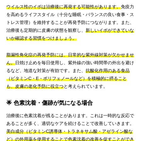
ウイルス性のイボは治療後に再発する可能性があります。
免疫力
を高めるライフスタイル（十分な睡眠・バランスの良い食事・ス
トレス管理）を維持することが再発予防につながります。また、
治療後も定期的に皮膚の状態を観察し、
新しいイボができていな
いか確認する習慣をつけましょう。
脂漏性角化症の再発予防には、日常的な紫外線対策が欠かせませ
ん。
日焼け止めを毎日使用し、紫外線の強い時間帯の外出を避け
るなど、地道な対策が有効です。また、
抗酸化作用のある食品
（ビタミンC・E・ポリフェノールなど）を積極的に摂ること
も、皮膚の老化予防に役立つ
と考えられています。
🌟 色素沈着・傷跡が気になる場合
治療後に色素沈着が残ることがあります。これは一時的な反応で
あることが多く、適切なケアを続けることで改善していきます。
美白成分（ビタミンC誘導体・トラネキサム酸・アゼライン酸な
ど）の外用薬を使用することで色素沈着の改善を促すことができ