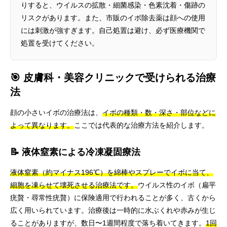
りすると、ウイルスの拡散・細菌感染・色素沈着・傷跡の
リスクがあります。また、市販のイボ除去薬は顔への使用
には刺激が強すぎます。自己処置は避け、必ず医療機関で
処置を受けてください。
🎯 皮膚科・美容クリニックで受けられる治療
法
顔の小さいイボの治療法は、
イボの種類・数・深さ・部位などに
よって異なります。
ここでは代表的な治療方法を紹介します。
📝 液体窒素による冷凍凝固療法
液体窒素（約マイナス196℃）を綿棒やスプレーでイボに当て、
細胞を凍らせて壊死させる治療法です。
ウイルス性のイボ（扁平
疣贅・尋常性疣贅）に保険適用で行われることが多く、古くから
広く用いられています。治療後は一時的に水ぶくれや赤みが生じ
ることがありますが、数日〜1週間程度で落ち着いてきます。
1回