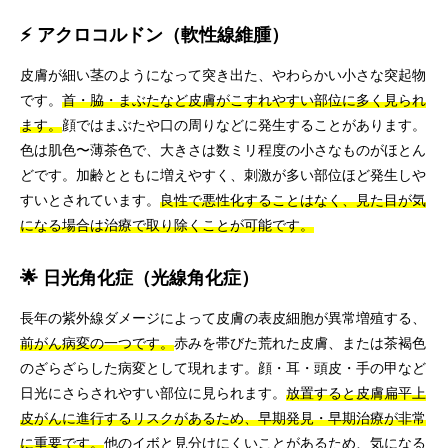
⚡ アクロコルドン（軟性線維腫）
皮膚が細い茎のようになって突き出た、やわらかい小さな突起物
です。
首・脇・まぶたなど皮膚がこすれやすい部位に多く見られ
ます。
顔ではまぶたや口の周りなどに発生することがあります。
色は肌色〜薄茶色で、大きさは数ミリ程度の小さなものがほとん
どです。加齢とともに増えやすく、刺激が多い部位ほど発生しや
すいとされています。
良性で悪性化することはなく、見た目が気
になる場合は治療で取り除くことが可能です。
🌟 日光角化症（光線角化症）
長年の紫外線ダメージによって皮膚の表皮細胞が異常増殖する、
前がん病変の一つです。
赤みを帯びた荒れた皮膚、または茶褐色
のざらざらした病変として現れます。顔・耳・頭皮・手の甲など
日光にさらされやすい部位に見られます。
放置すると皮膚扁平上
皮がんに進行するリスクがあるため、早期発見・早期治療が非常
に重要です。
他のイボと見分けにくいことがあるため、気になる