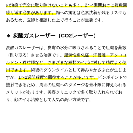
の治療で完全に取り除けないことも多く、2〜4週間おきに複数回
繰り返す必要があります。
顔への施術は色素沈着が残るリスクも
あるため、医師と相談した上で行うことが重要です。
🔸 炭酸ガスレーザー（CO2レーザー）
炭酸ガスレーザーは、皮膚の水分に吸収されることで組織を蒸散
（削り取る）させる治療です。
脂漏性角化症・汗管腫・アクロコ
ルドン・稗粒腫など、さまざまな種類のイボに対して精度よく使
用できます。
術後のダウンタイムとして赤みやかさぶたが生じま
すが、
1〜2週間程度で回復することが多いです。
ピンポイントで
照射できるため、周囲の組織へのダメージを最小限に抑えられる
メリットがあります。美容クリニックで多く取り入れられてお
り、顔のイボ治療として人気の高い方法です。