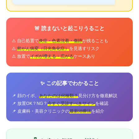
🚨 読まないと起こりうること
⚠️ 自己処置で
炎症・色素沈着・傷跡
が残ることも
⚠️
前がん病変（日光角化症）
を見逃すリスク
⚠️ 放置で
イボが増える・広がる
ケースあり
✨ この記事でわかること
📌 顔のイボ、
あなたのは何種類？
見分け方を徹底解説
📌 放置OK？NG？
今すぐ受診すべきサイン
を確認
📌 皮膚科・美容クリニックの
最新治療法
を紹介