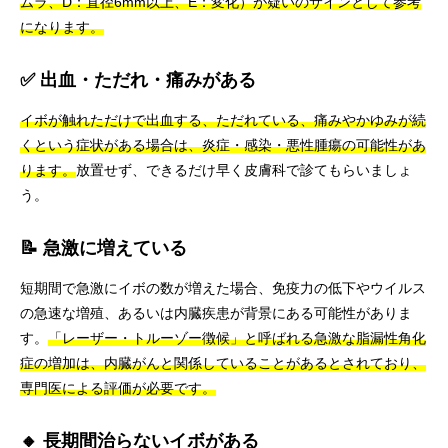
ムラ、D：直径6mm以上、E：変化）が疑いのサインとして参考
になります。
✅ 出血・ただれ・痛みがある
イボが触れただけで出血する、ただれている、痛みやかゆみが続
くという症状がある場合は、炎症・感染・悪性腫瘍の可能性があ
ります。
放置せず、できるだけ早く皮膚科で診てもらいましょ
う。
📝 急激に増えている
短期間で急激にイボの数が増えた場合、免疫力の低下やウイルス
の急速な増殖、あるいは内臓疾患が背景にある可能性がありま
す。
「レーザー・トルーゾー徴候」と呼ばれる急激な脂漏性角化
症の増加は、内臓がんと関係していることがあるとされており、
専門医による評価が必要です。
🔸 長期間治らないイボがある