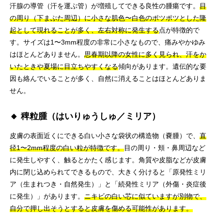
汗腺の導管（汗を運ぶ管）が増殖してできる良性の腫瘍です。
目
の周り（下まぶた周辺）に小さな肌色〜白色のポツポツとした隆
起として現れることが多く、左右対称に発生する
点が特徴的で
す。サイズは1〜3mm程度の非常に小さなもので、痛みやかゆみ
はほとんどありません。
思春期以降の女性に多く見られ、汗をか
いたときや夏場に目立ちやすくなる
傾向があります。遺伝的な要
因も絡んでいることが多く、自然に消えることはほとんどありま
せん。
🔸 稗粒腫（はいりゅうしゅ／ミリア）
皮膚の表面近くにできる白い小さな袋状の構造物（嚢腫）で、
直
径1〜2mm程度の白い粒が特徴です。
目の周り・頬・鼻周辺など
に発生しやすく、触るとかたく感じます。角質や皮脂などが皮膚
内に閉じ込められてできるもので、大きく分けると「原発性ミリ
ア（生まれつき・自然発生）」と「続発性ミリア（外傷・炎症後
に発生）」があります。
ニキビの白い芯に似ていますが別物で、
自分で押し出そうとすると皮膚を傷める可能性があります。