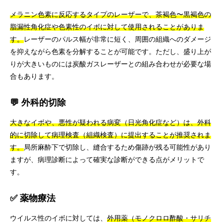
メラニン色素に反応するタイプのレーザーで、茶褐色〜黒褐色の
脂漏性角化症や色素性のイボに対して使用されることがありま
す。
レーザーのパルス幅が非常に短く、周囲の組織へのダメージ
を抑えながら色素を分解することが可能です。ただし、盛り上が
りが大きいものには炭酸ガスレーザーとの組み合わせが必要な場
合もあります。
💬 外科的切除
大きなイボや、悪性が疑われる病変（日光角化症など）は、外科
的に切除して病理検査（組織検査）に提出することが推奨されま
す。
局所麻酔下で切除し、縫合するため傷跡が残る可能性があり
ますが、病理診断によって確実な診断ができる点がメリットで
す。
✅ 薬物療法
ウイルス性のイボに対しては、
外用薬（モノクロロ酢酸・サリチ