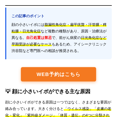
この記事のポイント
顔の小さいイボには
脂漏性角化症・扁平疣贅・汗管腫・稗
粒腫・日光角化症
など複数の種類があり、原因・治療法が
異なる。
自己処置は禁忌
で、前がん病変の
日光角化症など
早期受診が必要なケース
もあるため、アイシークリニック
渋谷院など専門医への相談が推奨される。
WEB予約はこちら
💡 顔に小さいイボができる主な原因
顔に小さいイボができる原因は一つではなく、さまざまな要因が
絡み合っています。大きく分けると
「ウイルス感染」「皮膚の老
化・変化」「紫外線ダメージ」「体質・遺伝」の4つに分類され