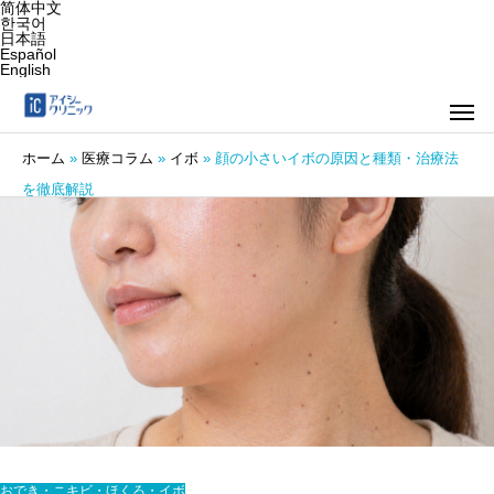
简体中文
한국어
日本語
Español
English
ホーム
»
医療コラム
»
イボ
»
顔の小さいイボの原因と種類・治療法
を徹底解説
おでき・ニキビ・ほくろ・イボ