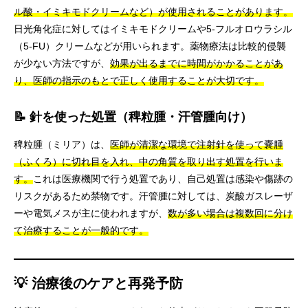
ル酸・イミキモドクリームなど）が使用されることがあります。
日光角化症に対してはイミキモドクリームや5-フルオロウラシル
（5-FU）クリームなどが用いられます。薬物療法は比較的侵襲
が少ない方法ですが、
効果が出るまでに時間がかかることがあ
り、医師の指示のもとで正しく使用することが大切です。
📝 針を使った処置（稗粒腫・汗管腫向け）
稗粒腫（ミリア）は、
医師が清潔な環境で注射針を使って嚢腫
（ふくろ）に切れ目を入れ、中の角質を取り出す処置を行いま
す。
これは医療機関で行う処置であり、自己処置は感染や傷跡の
リスクがあるため禁物です。汗管腫に対しては、炭酸ガスレーザ
ーや電気メスが主に使われますが、
数が多い場合は複数回に分け
て治療することが一般的です。
💡 治療後のケアと再発予防