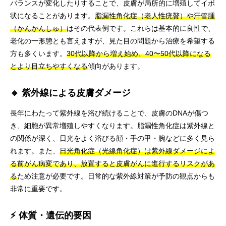
バランスが変化したりすることで、皮膚が局所的に増殖してイボ
状になることがあります。
脂漏性角化症（老人性疣贅）や汗管腫
（かんかんしゅ）
はその代表例です。これらは基本的に良性で、
老化の一形態とも言えますが、見た目の問題から治療を希望する
方も多くいます。
30代以降から増え始め、40〜50代以降になる
とより目立ちやすくなる
傾向があります。
🔸 紫外線による皮膚ダメージ
長年にわたって紫外線を浴び続けることで、皮膚のDNAが傷つ
き、細胞が異常増殖しやすくなります。脂漏性角化症は紫外線と
の関係が深く、日光をよく浴びる顔・手の甲・腕などに多く見ら
れます。また、
日光角化症（光線角化症）は紫外線ダメージによ
る前がん病変であり、放置すると皮膚がんに進行するリスクがあ
る
ため注意が必要です。日常的な紫外線対策が予防の観点からも
非常に重要です。
⚡ 体質・遺伝的要因