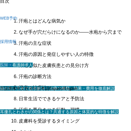
目次
WEB予約
汗疱とはどんな病気か
なぜ手が穴だらけになるのか——水疱から穴まで
採用情報
汗疱の主な症状
汗疱の原因と発症しやすい人の特徴
医師・看護師求人
その他
汗疱と似た皮膚疾患との見分け方
汗疱の診断方法
汗疱の治療法
スタッフ求人
脇の匂い手術で根本解決｜治療の種類・効果・費用を徹底解説
言語
简体中文
한국어
日本語
Español
English
日常生活でできるケアと予防法
汗疱を悪化させる行動・習慣
耳瘻孔とわきがの関係とは？共通する原因と体質的な特徴を解説
皮膚科を受診するタイミング