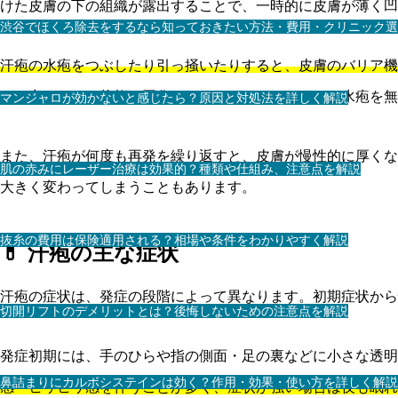
けた皮膚の下の組織が露出することで、一時的に皮膚が薄く凹
渋谷でほくろ除去をするなら知っておきたい方法・費用・クリニック選
汗疱の水疱をつぶしたり引っ掻いたりすると、皮膚のバリア機
れ、穴だらけの状態が悪化することがありますので、水疱を無
マンジャロが効かないと感じたら？原因と対処法を詳しく解説
また、汗疱が何度も再発を繰り返すと、皮膚が慢性的に厚くな
肌の赤みにレーザー治療は効果的？種類や仕組み、注意点を解説
大きく変わってしまうこともあります。
抜糸の費用は保険適用される？相場や条件をわかりやすく解説
💊 汗疱の主な症状
汗疱の症状は、発症の段階によって異なります。初期症状から
切開リフトのデメリットとは？後悔しないための注意点を解説
発症初期には、手のひらや指の側面・足の裏などに小さな透明
鼻詰まりにカルボシステインは効く？作用・効果・使い方を詳しく解説
感・ヒリヒリ感を伴うことが多く、症状が強い場合は夜も眠れ