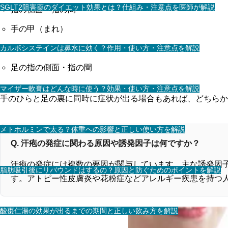
SGLT2阻害薬のダイエット効果とは？仕組み・注意点を医師が解説
指の側面・指の間
手の甲（まれ）
カルボシステインは鼻水に効く？作用・使い方・注意点を解説
足の裏全体
足の指の側面・指の間
マイザー軟膏はどんな時に使う？効果・使い方・注意点を解説
手のひらと足の裏に同時に症状が出る場合もあれば、どちらか
メトホルミンで太る？体重への影響と正しい使い方を解説
Q. 汗疱の発症に関わる原因や誘発因子は何ですか？
汗疱の発症には複数の要因が関与しています。主な誘発因
脂肪吸引後にリバウンドはするの？原因と防ぐためのポイントを解説
す。アトピー性皮膚炎や花粉症などアレルギー疾患を持つ
酸棗仁湯の効果が出るまでの期間と正しい飲み方を解説