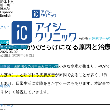
简体中文
한국어
日本語
Español
English
クリニック紹介
ホーム
»
医療コラム
»
その他
»
汗疱で手が
その他
汗疱で手が穴だらけになる原因と治
連携医院のご紹介
院長・医師の紹介
2026.06.02
公開日: 2026年6月2日
手のひらや指の間、足の裏などに小さな水疱が集まり、やがて
診断書・医療照会のお申込みについて
診療内容
んぽう）」と呼ばれる皮膚疾患
が原因であることが多く、特に
もあり、日常生活に支障をきたすケースもあります。本記事で
料金表
りやすく解説していきます。
アクセス