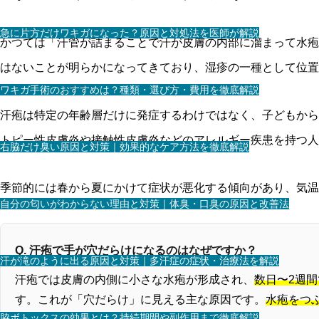
急に片方だけワキガになった？原因と対処法を医師が解説
かつては「汗管が詰まることで汗が皮膚の内部に溜まって水疱
はないことが明らかになってきており、湿疹の一種として位置
ワキガ手術のおすすめは？種類・選び方・費用を徹底解説
汗疱は特定の年齢層だけに発症するわけではなく、子どもから
トピー性皮膚炎や接触性皮膚炎などのアレルギー疾患を持つ人
右脇だけ臭い原因と対策｜効果的なケア方法を徹底解説
季節的には春から夏にかけて症状が悪化する傾向があり、気温
自分の匂いがわからない理由と対策｜体臭・口臭の原因と改善法
Q. 汗疱で手が穴だらけになるのはなぜですか？
汗が滝のように出る原因と対策｜多汗症の症状・治療法を解説
汗疱では皮膚の内側に小さな水疱が形成され、
数日〜2週
す。これが「穴だらけ」に見える主な原因です。
水疱をつ
脇ボトックスの効果とは？持続期間や副作用まで徹底解説