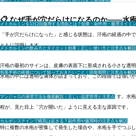
📋 なぜ手が穴だらけになるのか——水
メトホルミンを1日2回服用する理由とは？効果・副作用・服用タイミ
「手が穴だらけになった」と感じる状態は、汗疱の経過の中で
ともに説明します。
メトホルミンの飲み方とダイエット効果｜正しい使い方と注意点を解説
汗疱の最初のサインは、皮膚の表面下に形成される小さな透明
包茎手術の術後について知っておきたいこと｜回復期間と注意点を解説
水疱の中には透明な液体が詰まっており、この段階では強いか
次に、水疱が自然に乾燥・収縮していく段階に入ります。水疱
マンジャロの保管方法を徹底解説｜正しい温度管理と注意点
程が、見た目上「穴が開いた」ように見える主な原因です。
カルボシステインで眠気は起きる？副作用や服用時の注意点を解説
特に複数の水疱が密集して発生した場合や、水疱を手でつぶし