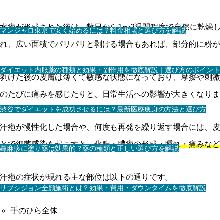
水疱が形成された後は、数日から1〜2週間程度で自然に乾燥
マンジャロ東京で安く始めるには？料金相場と選び方を解説
れ、広い面積でパリパリと剥ける場合もあれば、部分的に粉が
ダイエット内服薬の種類と効果・副作用を徹底解説｜選び方のポイント
剥けた後の皮膚は薄くて敏感な状態になっており、摩擦や刺激
のたびに痛みを感じたりと、日常生活への影響が大きくなりま
渋谷でダイエットを成功させるには？最新医療痩身の方法と選び方
汗疱が慢性化した場合や、何度も再発を繰り返す場合には、皮
とで細菌感染を起こすと、化膿・膿疱の形成・腫れ・痛みなど
蕁麻疹に塗り薬は効果的？薬の種類と正しい選び方を解説
汗疱の症状が現れる主な部位は以下の通りです。
サブシジョン全顔施術とは？効果・費用・ダウンタイムを徹底解説
手のひら全体