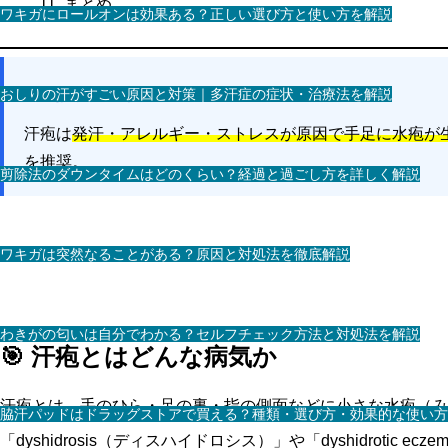
まとめ
ワキガにロールオンは効果ある？正しい選び方と使い方を解説
おしりの汗がすごい原因と対策｜多汗症の症状・治療法を解説
この記事のポイント
汗疱は
発汗・アレルギー・ストレスが原因で手足に水疱が
を推奨。
剪除法のダウンタイムはどのくらい？経過と過ごし方を詳しく解説
ワキガは突然なることがある？原因と対処法を徹底解説
わきがの匂いは自分でわかる？セルフチェック方法と対処法を解説
🎯 汗疱とはどんな病気か
汗疱とは、
手のひら・足の裏・指の側面などに小さな水疱（み
脇汗パッドはドラッグストアで買える？種類・選び方・効果的な使い方
「dyshidrosis（ディスハイドロシス）」や「dyshidrotic