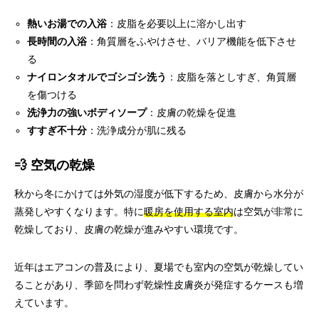
熱いお湯での入浴
：皮脂を必要以上に溶かし出す
長時間の入浴
：角質層をふやけさせ、バリア機能を低下させ
る
ナイロンタオルでゴシゴシ洗う
：皮脂を落としすぎ、角質層
を傷つける
洗浄力の強いボディソープ
：皮膚の乾燥を促進
すすぎ不十分
：洗浄成分が肌に残る
💨 空気の乾燥
秋から冬にかけては外気の湿度が低下するため、皮膚から水分が
蒸発しやすくなります。特に
暖房を使用する室内
は空気が非常に
乾燥しており、皮膚の乾燥が進みやすい環境です。
近年はエアコンの普及により、夏場でも室内の空気が乾燥してい
ることがあり、季節を問わず乾燥性皮膚炎が発症するケースも増
えています。