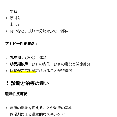
すね
腰回り
太もも
背中など、皮脂の分泌が少ない部位
アトピー性皮膚炎
：
乳児期
：顔や頭、体幹
幼児期以降
：ひじの内側、ひざの裏など関節部分
症状が左右対称
に現れることが特徴的
💊 診断と治療の違い
乾燥性皮膚炎
：
皮膚の乾燥を抑えることが治療の基本
保湿剤による継続的なスキンケア