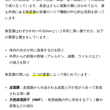
で成り立っています。表皮はさらに複数の層に分かれており、最
も外側にある
角質層
が皮膚のバリア機能の中心的な役割を担って
います。
角質層はわずか0.01〜0.02mmという非常に薄い層ですが、以下
の重要な働きをしています：
体内の水分が外に蒸発するのを防ぐ
外界からの刺激や異物（アレルゲン、細菌、ウイルスなど）
の侵入を防ぐ
角質層の潤いは、
三つの要素
によって保たれています：
皮脂膜
：皮脂腺から分泌される皮脂と汗が混ざり合って形成
される薄い膜
天然保湿因子（NMF）
：角質細胞の中に存在するアミノ酸や
尿素などの成分