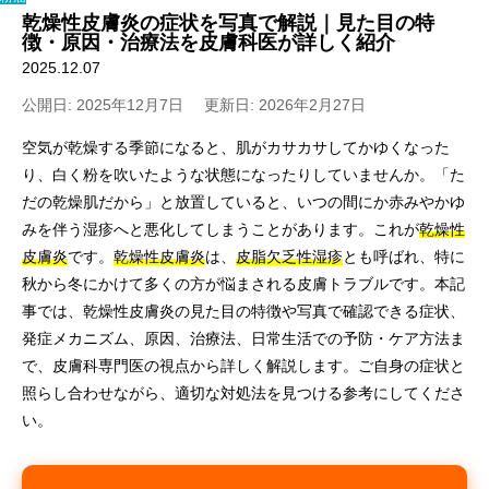
乾燥性皮膚炎の症状を写真で解説｜見た目の特
徴・原因・治療法を皮膚科医が詳しく紹介
2025.12.07
公開日: 2025年12月7日
更新日: 2026年2月27日
空気が乾燥する季節になると、肌がカサカサしてかゆくなった
り、白く粉を吹いたような状態になったりしていませんか。「た
だの乾燥肌だから」と放置していると、いつの間にか赤みやかゆ
みを伴う湿疹へと悪化してしまうことがあります。これが
乾燥性
皮膚炎
です。
乾燥性皮膚炎
は、
皮脂欠乏性湿疹
とも呼ばれ、特に
秋から冬にかけて多くの方が悩まされる皮膚トラブルです。本記
事では、乾燥性皮膚炎の見た目の特徴や写真で確認できる症状、
発症メカニズム、原因、治療法、日常生活での予防・ケア方法ま
で、皮膚科専門医の視点から詳しく解説します。ご自身の症状と
照らし合わせながら、適切な対処法を見つける参考にしてくださ
い。