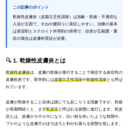
この記事のポイント
乾燥性皮膚炎（皮脂欠乏性湿疹）は加齢・乾燥・不適切な
入浴が主因で、すねや腰回りに発症しやすい。治療の基本
は保湿剤とステロイド外用剤の併用で、症状が広範囲・重
症の場合は皮膚科受診が必要。
🔍 1. 乾燥性皮膚炎とは
乾燥性皮膚炎
は、皮膚の乾燥が進行することで発症する炎症性の
皮膚疾患です。医学的には
皮脂欠乏性湿疹
や
乾燥性湿疹
とも呼ば
れています。
皮膚が乾燥すること自体は誰にでも起こりうる現象ですが、乾燥
が長期間続くと、まず
乾皮症
と呼ばれる状態に進行します。乾皮
症とは、皮膚がカサカサになり、白い粉を吹いたような状態や、
フケのような皮膚片がぽろぽろと剥がれ落ちる状態を指します。