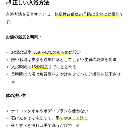
🛁 正しい入浴方法
入浴方法を見直すことは、
乾燥性皮膚炎の予防に非常に効果的
で
す。
お湯の温度と時間
：
お湯の温度は
39〜40℃のぬるめ
に設定
熱いお湯は皮脂を過剰に落としてしまい皮膚の乾燥を促進
入浴時間は
15分程度
までにとどめる
長時間の入浴は角質層をふやけさせてバリア機能を低下させ
る
体の洗い方
：
ナイロンタオルやボディブラシを使わない
石けんをよく泡立てて、
手でやさしく洗う
落とすべき汚れは手で洗うだけで十分