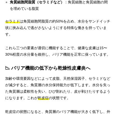
角質細胞間脂質（セラミドなど）
：角質細胞と角質細胞の間
を埋めている脂質
セラミド
は角質細胞間脂質の約50%を占め、水分をサンドイッチ
状に挟み込んで逃がさないようにする特殊な働きを持っていま
す。
これら三つの要素が適切に機能することで、健康な皮膚は15〜
30%程度の水分量を維持し、バリア機能を正常に保っています。
📉 バリア機能の低下から乾燥性皮膚炎へ
加齢や環境要因などによって皮脂、天然保湿因子、セラミドなど
が減少すると、角質層の水分保持能力が低下します。水分を失っ
た角質層は柔軟性を失い、ひび割れたり、皮が剥けたりするよう
になります。これが
乾皮症
の状態です。
乾皮症の状態になると、角質層のバリア機能が大きく低下し、外