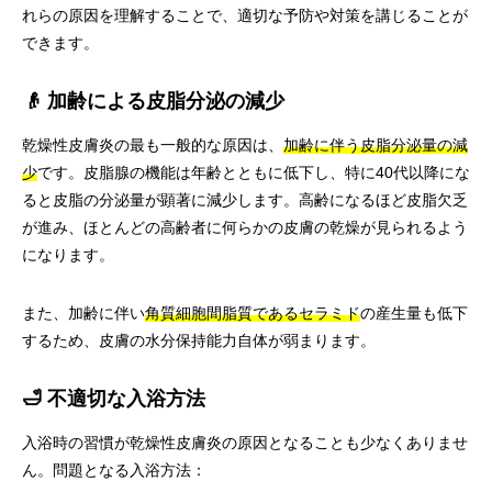
れらの原因を理解することで、適切な予防や対策を講じることが
できます。
👴 加齢による皮脂分泌の減少
乾燥性皮膚炎の最も一般的な原因は、
加齢に伴う皮脂分泌量の減
少
です。皮脂腺の機能は年齢とともに低下し、特に40代以降にな
ると皮脂の分泌量が顕著に減少します。高齢になるほど皮脂欠乏
が進み、ほとんどの高齢者に何らかの皮膚の乾燥が見られるよう
になります。
また、加齢に伴い
角質細胞間脂質であるセラミド
の産生量も低下
するため、皮膚の水分保持能力自体が弱まります。
🛁 不適切な入浴方法
入浴時の習慣が乾燥性皮膚炎の原因となることも少なくありませ
ん。問題となる入浴方法：